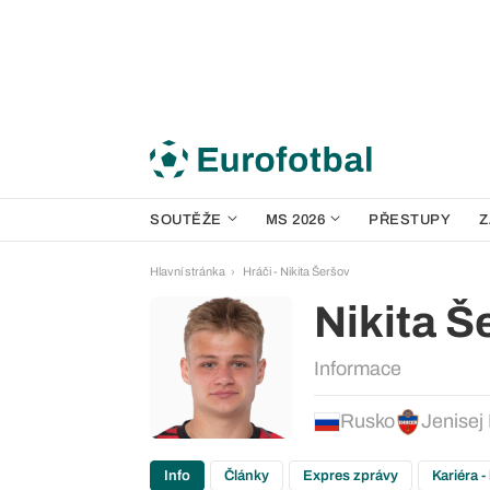
SOUTĚŽE
MS 2026
PŘESTUPY
Z
Hlavní stránka
Hráči - Nikita Šeršov
Nikita Š
Informace
Rusko
Jenisej
Info
Články
Expres zprávy
Kariéra -