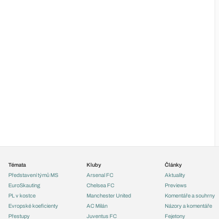
Témata
Kluby
Články
Představení týmů MS
Arsenal FC
Aktuality
EuroSkauting
Chelsea FC
Previews
PL v kostce
Manchester United
Komentáře a souhrny
Evropské koeficienty
AC Milán
Názory a komentáře
Přestupy
Juventus FC
Fejetony