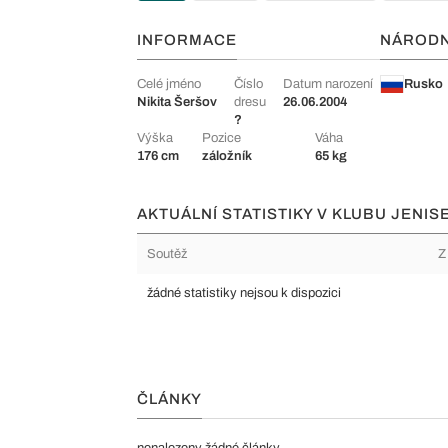
INFORMACE
NÁROD
Celé jméno
Číslo
Datum narození
Rusko
Nikita Šeršov
dresu
26.06.2004
?
Výška
Pozice
Váha
176 cm
záložník
65 kg
AKTUÁLNÍ STATISTIKY V KLUBU JENI
Soutěž
Z
žádné statistiky nejsou k dispozici
ČLÁNKY