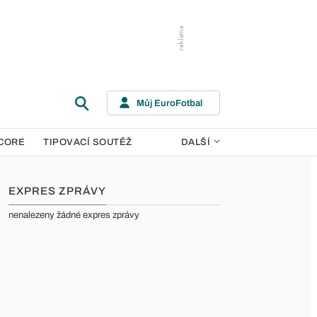
Můj EuroFotbal
CORE
TIPOVACÍ SOUTĚŽ
DALŠÍ
EXPRES ZPRÁVY
nenalezeny žádné expres zprávy