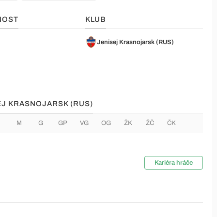
NOST
KLUB
Jenisej Krasnojarsk (RUS)
SEJ KRASNOJARSK (RUS)
M
G
GP
VG
OG
ŽK
ŽČ
ČK
Kariéra hráče