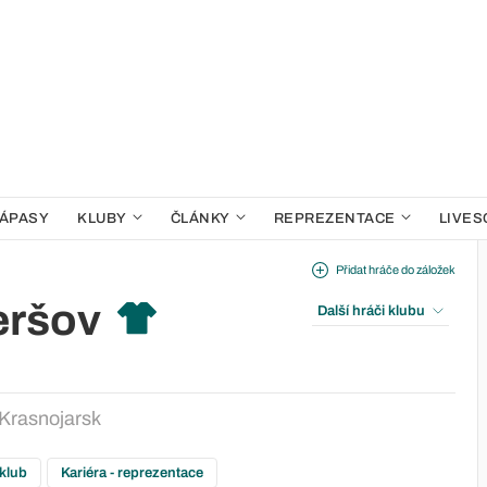
ÁPASY
KLUBY
ČLÁNKY
REPREZENTACE
LIVES
Přidat hráče do záložek
eršov
Další hráči klubu
 Krasnojarsk
 klub
Kariéra - reprezentace