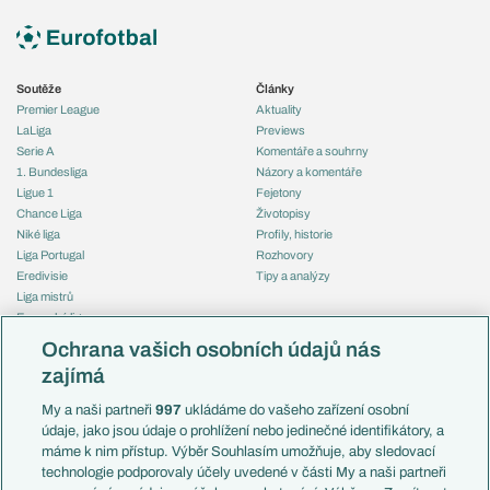
Soutěže
Články
Premier League
Aktuality
LaLiga
Previews
Serie A
Komentáře a souhrny
1. Bundesliga
Názory a komentáře
Ligue 1
Fejetony
Chance Liga
Životopisy
Niké liga
Profily, historie
Liga Portugal
Rozhovory
Eredivisie
Tipy a analýzy
Liga mistrů
Evropská liga
Reprezentace
Konferenční liga
Česko
Ochrana vašich osobních údajů nás
Mistrovství světa
Slovensko
zajímá
Liga národů
Anglie
Francie
My a naši partneři
997
ukládáme do vašeho zařízení osobní
Témata
Itálie
údaje, jako jsou údaje o prohlížení nebo jedinečné identifikátory, a
Představení týmů MS
Německo
máme k nim přístup. Výběr Souhlasím umožňuje, aby sledovací
EuroSkauting
Španělsko
technologie podporovaly účely uvedené v části My a naši partneři
PL v kostce
Argentina