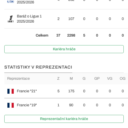
2025/2026
Baráž o Ligue 1
2
107
0
0
0
0
2025/2026
Celkem
37
2298
5
0
0
0
Kariéra hráče
STATISTIKY V REPREZENTACI
Reprezentace
Z
M
G
GP
VG
OG
Francie "21"
5
175
0
0
0
0
Francie "19"
1
90
0
0
0
0
Reprezentační kariéra hráče