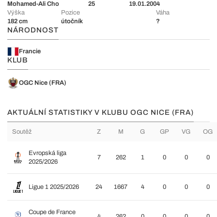
Mohamed-Ali Cho
25
19.01.2004
Výška
Pozice
Váha
182 cm
útočník
?
NÁRODNOST
Francie
KLUB
OGC Nice (FRA)
AKTUÁLNÍ STATISTIKY V KLUBU OGC NICE (FRA)
Soutěž
Z
M
G
GP
VG
OG
Evropská liga
7
262
1
0
0
0
2025/2026
Ligue 1 2025/2026
24
1667
4
0
0
0
Coupe de France
4
262
0
0
0
0