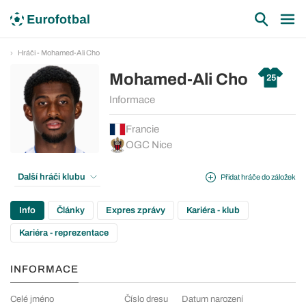
Hráči - Mohamed-Ali Cho
Mohamed-Ali Cho
25
Informace
Francie
OGC Nice
Další hráči klubu
Přidat hráče do záložek
Info
Články
Expres zprávy
Kariéra - klub
Kariéra - reprezentace
INFORMACE
Celé jméno
Číslo dresu
Datum narození