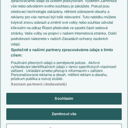
zpracováváme údaje za účelem poskytování. Výběrem Zamítnout
Evropské koeficienty
Brazílie
vše nebo odvoláním svého souhlasu je zakážete. Pokud jsou
Přestupy
sledovací technologie zakázány, některé zobrazené obsahy a
Přestupové spekulace
reklamy pro vás nemusí být tolik relevantní. Tuto nabídku můžete
Přestupy
Zranění
kdykoli znovu zobrazit a změnit své volby nebo souhlas odvolat
Zápasy
kliknutím na odkaz Řízení předvoleb ve spodní části webové
Livescore
stránky. Vaše volby se projeví v našem Internetová stránka. Další
Kluby
Tipovací soutěž
podrobnosti naleznete v našich Zásadách ochrany osobních
Arsenal FC
Fotbal TV
údajů.
Chelsea FC
Společně s našimi partnery zpracováváme údaje s tímto
Manchester United
cílem:
AC Milán
Juventus FC
Používání přesných údajů o zeměpisné poloze . Aktivní
Bayern Mnichov
vyhledávání identifikačních údajů v rámci specifických vlastností
zařízení . Ukládání a/nebo přístup k informacím v zařízení .
FC Barcelona
Personalizovaná reklama a obsah, měření reklam a obsahu,
Real Madrid
průzkum publika a rozvoj služeb .
Seznam partnerů (dodavatelů)
Souhlasím
Copyright © 2001-2026 EuroFotbal.cz. Využíváme zpravodajství ČTK.
RSS
Podmínky užití
Informace o zpracování osobních údajů
Zamítnout vše
GDPR a žurnalistika
Nastavení soukromí
Kontakt
Tiráž