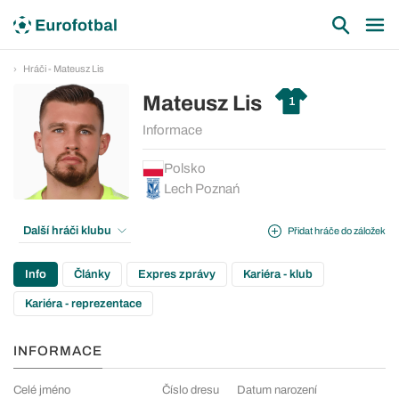
Hráči - Mateusz Lis
Mateusz Lis
1
Informace
Polsko
Lech Poznań
Další hráči klubu
Přidat hráče do záložek
Info
Články
Expres zprávy
Kariéra - klub
Kariéra - reprezentace
INFORMACE
Celé jméno
Číslo dresu
Datum narození