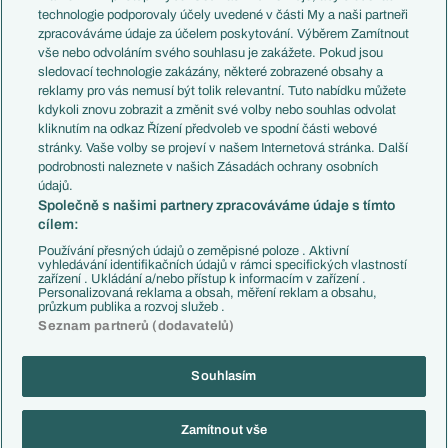
EuroSkauting
Španělsko
technologie podporovaly účely uvedené v části My a naši partneři
PL v kostce
Argentina
zpracováváme údaje za účelem poskytování. Výběrem Zamítnout
Evropské koeficienty
Brazílie
vše nebo odvoláním svého souhlasu je zakážete. Pokud jsou
Přestupy
sledovací technologie zakázány, některé zobrazené obsahy a
Přestupové spekulace
reklamy pro vás nemusí být tolik relevantní. Tuto nabídku můžete
Přestupy
Zranění
kdykoli znovu zobrazit a změnit své volby nebo souhlas odvolat
Zápasy
kliknutím na odkaz Řízení předvoleb ve spodní části webové
Livescore
stránky. Vaše volby se projeví v našem Internetová stránka. Další
Kluby
Tipovací soutěž
podrobnosti naleznete v našich Zásadách ochrany osobních
Arsenal FC
Fotbal TV
údajů.
Chelsea FC
Společně s našimi partnery zpracováváme údaje s tímto
Manchester United
cílem:
AC Milán
Juventus FC
Používání přesných údajů o zeměpisné poloze . Aktivní
Bayern Mnichov
vyhledávání identifikačních údajů v rámci specifických vlastností
zařízení . Ukládání a/nebo přístup k informacím v zařízení .
FC Barcelona
Personalizovaná reklama a obsah, měření reklam a obsahu,
Real Madrid
průzkum publika a rozvoj služeb .
Seznam partnerů (dodavatelů)
Souhlasím
Copyright © 2001-2026 EuroFotbal.cz. Využíváme zpravodajství ČTK.
RSS
Podmínky užití
Informace o zpracování osobních údajů
Zamítnout vše
GDPR a žurnalistika
Nastavení soukromí
Kontakt
Tiráž