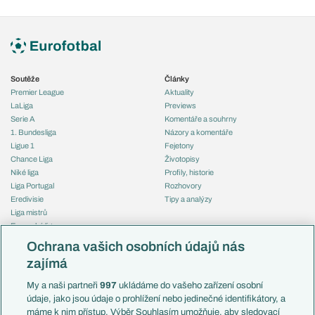
Soutěže
Články
Premier League
Aktuality
LaLiga
Previews
Serie A
Komentáře a souhrny
1. Bundesliga
Názory a komentáře
Ligue 1
Fejetony
Chance Liga
Životopisy
Niké liga
Profily, historie
Liga Portugal
Rozhovory
Eredivisie
Tipy a analýzy
Liga mistrů
Evropská liga
Reprezentace
Konferenční liga
Česko
Ochrana vašich osobních údajů nás
Mistrovství světa
Slovensko
zajímá
Liga národů
Anglie
Francie
My a naši partneři
997
ukládáme do vašeho zařízení osobní
Témata
Itálie
údaje, jako jsou údaje o prohlížení nebo jedinečné identifikátory, a
Představení týmů MS
Německo
máme k nim přístup. Výběr Souhlasím umožňuje, aby sledovací