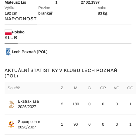
Mateusz Lis
1
27.02.1997
Výška
Pozice
Váha
192 cm
brankář
83 kg
NÁRODNOST
Polsko
KLUB
Lech Poznań (POL)
AKTUÁLNÍ STATISTIKY V KLUBU LECH POZNAŃ
(POL)
Soutěž
Z
M
G
GP
VG
OG
Ekstraklasa
2
180
0
0
0
1
2026/2027
Superpuchar
1
90
0
0
0
1
2026/2027