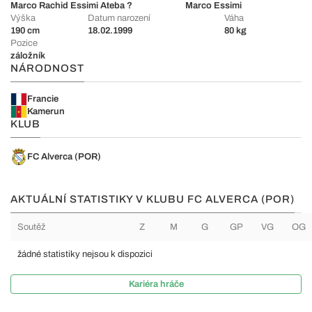
Marco Rachid Essimi Ateba
?
Marco Essimi
Výška
Datum narození
Váha
190 cm
18.02.1999
80 kg
Pozice
záložník
NÁRODNOST
Francie
Kamerun
KLUB
FC Alverca (POR)
AKTUÁLNÍ STATISTIKY V KLUBU FC ALVERCA (POR)
Soutěž
Z
M
G
GP
VG
OG
žádné statistiky nejsou k dispozici
Kariéra hráče