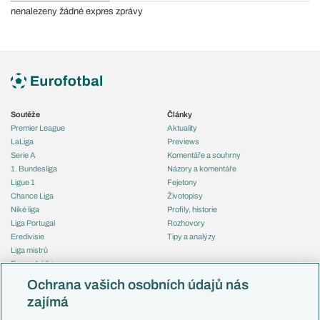
nenalezeny žádné expres zprávy
Soutěže
Články
Premier League
Aktuality
LaLiga
Previews
Serie A
Komentáře a souhrny
1. Bundesliga
Názory a komentáře
Ligue 1
Fejetony
Chance Liga
Životopisy
Niké liga
Profily, historie
Liga Portugal
Rozhovory
Eredivisie
Tipy a analýzy
Liga mistrů
Evropská liga
Reprezentace
Konferenční liga
Česko
Ochrana vašich osobních údajů nás
Mistrovství světa
Slovensko
zajímá
Liga národů
Anglie