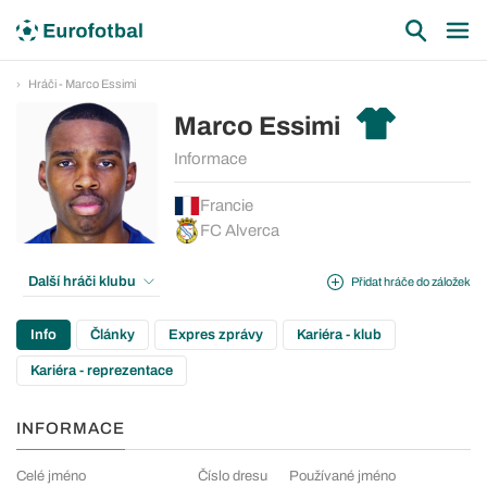
Hráči - Marco Essimi
Marco Essimi
Informace
Francie
FC Alverca
Další hráči klubu
Přidat hráče do záložek
Info
Články
Expres zprávy
Kariéra - klub
Kariéra - reprezentace
INFORMACE
Celé jméno
Číslo dresu
Používané jméno