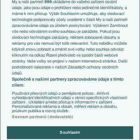
Francie
My a naši partneři
999
ukládáme do vašeho zařízení osobní
Témata
Itálie
údaje, jako jsou údaje o prohlížení nebo jedinečné identifikátory, a
Představení týmů MS
Německo
máme k nim přístup. Výběr Souhlasím umožňuje, aby sledovací
EuroSkauting
Španělsko
technologie podporovaly účely uvedené v části My a naši partneři
PL v kostce
Argentina
zpracováváme údaje za účelem poskytování. Výběrem Zamítnout
Evropské koeficienty
Brazílie
vše nebo odvoláním svého souhlasu je zakážete. Pokud jsou
Přestupy
sledovací technologie zakázány, některé zobrazené obsahy a
Přestupové spekulace
reklamy pro vás nemusí být tolik relevantní. Tuto nabídku můžete
Přestupy
Zranění
kdykoli znovu zobrazit a změnit své volby nebo souhlas odvolat
Zápasy
kliknutím na odkaz Řízení předvoleb ve spodní části webové
Livescore
stránky. Vaše volby se projeví v našem Internetová stránka. Další
Kluby
Tipovací soutěž
podrobnosti naleznete v našich Zásadách ochrany osobních
Arsenal FC
Fotbal TV
údajů.
Chelsea FC
Společně s našimi partnery zpracováváme údaje s tímto
Manchester United
cílem:
AC Milán
Juventus FC
Používání přesných údajů o zeměpisné poloze . Aktivní
Bayern Mnichov
vyhledávání identifikačních údajů v rámci specifických vlastností
zařízení . Ukládání a/nebo přístup k informacím v zařízení .
FC Barcelona
Personalizovaná reklama a obsah, měření reklam a obsahu,
Real Madrid
průzkum publika a rozvoj služeb .
Seznam partnerů (dodavatelů)
Souhlasím