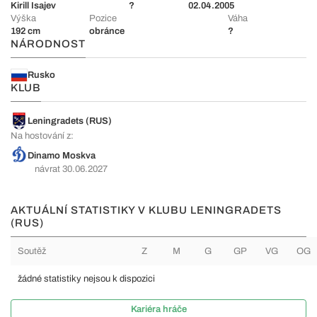
Kirill Isajev
?
02.04.2005
Výška
Pozice
Váha
192 cm
obránce
?
NÁRODNOST
Rusko
KLUB
Leningradets (RUS)
Na hostování z:
Dinamo Moskva
návrat 30.06.2027
AKTUÁLNÍ STATISTIKY V KLUBU LENINGRADETS
(RUS)
Soutěž
Z
M
G
GP
VG
OG
žádné statistiky nejsou k dispozici
Kariéra hráče