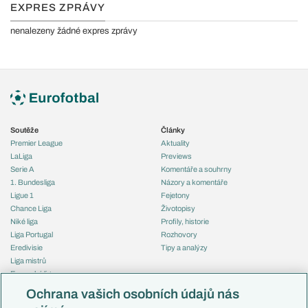
EXPRES ZPRÁVY
nenalezeny žádné expres zprávy
Soutěže
Články
Premier League
Aktuality
LaLiga
Previews
Serie A
Komentáře a souhrny
1. Bundesliga
Názory a komentáře
Ligue 1
Fejetony
Chance Liga
Životopisy
Niké liga
Profily, historie
Liga Portugal
Rozhovory
Eredivisie
Tipy a analýzy
Liga mistrů
Evropská liga
Reprezentace
Konferenční liga
Česko
Ochrana vašich osobních údajů nás
Mistrovství světa
Slovensko