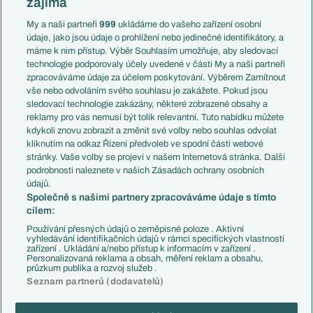
zajímá
Liga národů
Anglie
Francie
My a naši partneři
999
ukládáme do vašeho zařízení osobní
Témata
Itálie
údaje, jako jsou údaje o prohlížení nebo jedinečné identifikátory, a
Představení týmů MS
Německo
máme k nim přístup. Výběr Souhlasím umožňuje, aby sledovací
EuroSkauting
Španělsko
technologie podporovaly účely uvedené v části My a naši partneři
PL v kostce
Argentina
zpracováváme údaje za účelem poskytování. Výběrem Zamítnout
Evropské koeficienty
Brazílie
vše nebo odvoláním svého souhlasu je zakážete. Pokud jsou
Přestupy
sledovací technologie zakázány, některé zobrazené obsahy a
Přestupové spekulace
reklamy pro vás nemusí být tolik relevantní. Tuto nabídku můžete
Přestupy
Zranění
kdykoli znovu zobrazit a změnit své volby nebo souhlas odvolat
Zápasy
kliknutím na odkaz Řízení předvoleb ve spodní části webové
Livescore
stránky. Vaše volby se projeví v našem Internetová stránka. Další
Kluby
Tipovací soutěž
podrobnosti naleznete v našich Zásadách ochrany osobních
Arsenal FC
Fotbal TV
údajů.
Chelsea FC
Společně s našimi partnery zpracováváme údaje s tímto
Manchester United
cílem:
AC Milán
Juventus FC
Používání přesných údajů o zeměpisné poloze . Aktivní
Bayern Mnichov
vyhledávání identifikačních údajů v rámci specifických vlastností
zařízení . Ukládání a/nebo přístup k informacím v zařízení .
FC Barcelona
Personalizovaná reklama a obsah, měření reklam a obsahu,
Real Madrid
průzkum publika a rozvoj služeb .
Seznam partnerů (dodavatelů)