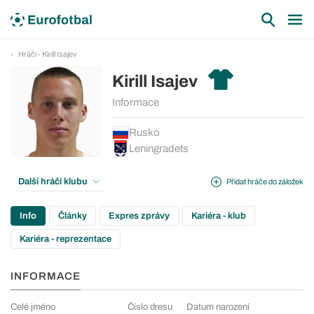
Hráči - Kirill Isajev
Kirill Isajev
Informace
Rusko
Leningradets
Další hráči klubu
Přidat hráče do záložek
Info
Články
Expres zprávy
Kariéra - klub
Kariéra - reprezentace
INFORMACE
Celé jméno
Číslo dresu
Datum narození