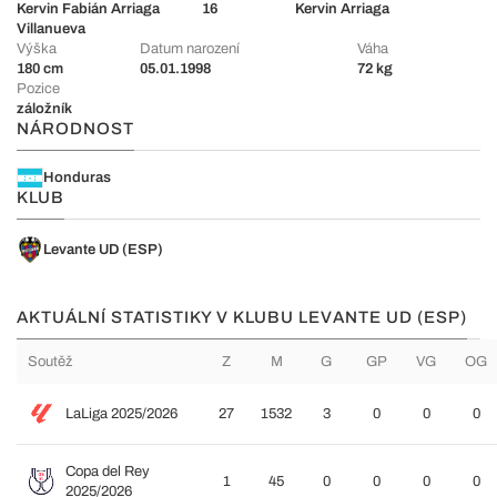
Kervin Fabián Arriaga
16
Kervin Arriaga
Villanueva
Výška
Datum narození
Váha
180 cm
05.01.1998
72 kg
Pozice
záložník
NÁRODNOST
Honduras
KLUB
Levante UD (ESP)
AKTUÁLNÍ STATISTIKY V KLUBU LEVANTE UD (ESP)
Soutěž
Z
M
G
GP
VG
OG
LaLiga 2025/2026
27
1532
3
0
0
0
Copa del Rey
1
45
0
0
0
0
2025/2026