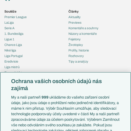
Soutěže
Články
Premier League
Aktuality
LaLiga
Previews
Serie A
Komentáře a souhrny
1. Bundesliga
Názory a komentáře
Ligue 1
Fejetony
Chance Liga
Životopisy
Niké liga
Profily, historie
Liga Portugal
Rozhovory
Eredivisie
Tipy a analýzy
Liga mistrů
Evropská liga
Reprezentace
Konferenční liga
Česko
Ochrana vašich osobních údajů nás
Mistrovství světa
Slovensko
zajímá
Liga národů
Anglie
Francie
My a naši partneři
999
ukládáme do vašeho zařízení osobní
Témata
Itálie
údaje, jako jsou údaje o prohlížení nebo jedinečné identifikátory, a
Představení týmů MS
Německo
máme k nim přístup. Výběr Souhlasím umožňuje, aby sledovací
EuroSkauting
Španělsko
technologie podporovaly účely uvedené v části My a naši partneři
PL v kostce
Argentina
zpracováváme údaje za účelem poskytování. Výběrem Zamítnout
Evropské koeficienty
Brazílie
vše nebo odvoláním svého souhlasu je zakážete. Pokud jsou
Přestupy
sledovací technologie zakázány, některé zobrazené obsahy a