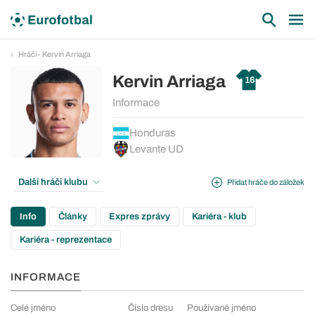
Hráči - Kervin Arriaga
Kervin Arriaga
16
Informace
Honduras
Levante UD
Další hráči klubu
Přidat hráče do záložek
Info
Články
Expres zprávy
Kariéra - klub
Kariéra - reprezentace
INFORMACE
Celé jméno
Číslo dresu
Používané jméno