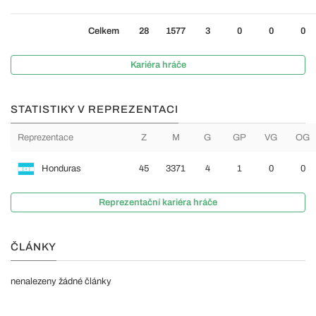
Celkem
28
1577
3
0
0
0
Kariéra hráče
STATISTIKY V REPREZENTACI
Reprezentace
Z
M
G
GP
VG
OG
Honduras
45
3371
4
1
0
0
Reprezentační kariéra hráče
ČLÁNKY
nenalezeny žádné články