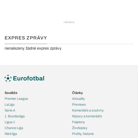
EXPRES ZPRÁVY
nenalezeny žádné expres zprávy
Soutěže
Články
Premier League
Aktuality
LaLiga
Previews
Serie A
Komentáře a souhrny
1. Bundesliga
Názory a komentáře
Ligue 1
Fejetony
Chance Liga
Životopisy
Niké liga
Profily, historie