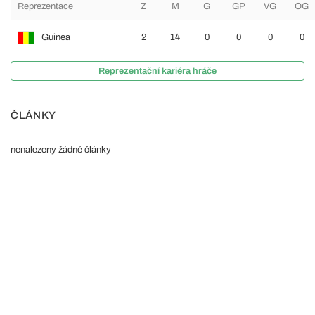
Reprezentace
Z
M
G
GP
VG
OG
Guinea
2
14
0
0
0
0
Reprezentační kariéra hráče
ČLÁNKY
nenalezeny žádné články