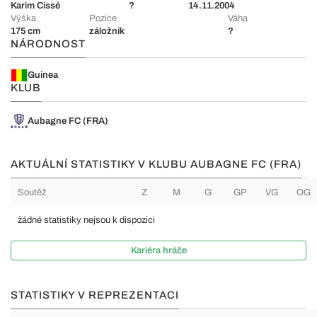
Karim Cissé
?
14.11.2004
Výška
Pozice
Váha
175 cm
záložník
?
NÁRODNOST
Guinea
KLUB
Aubagne FC (FRA)
AKTUÁLNÍ STATISTIKY V KLUBU AUBAGNE FC (FRA)
Soutěž
Z
M
G
GP
VG
OG
žádné statistiky nejsou k dispozici
Kariéra hráče
STATISTIKY V REPREZENTACI