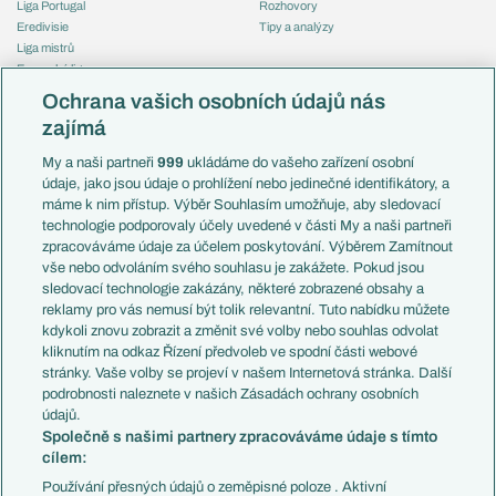
Liga Portugal
Rozhovory
Eredivisie
Tipy a analýzy
Liga mistrů
Evropská liga
Reprezentace
Konferenční liga
Česko
Ochrana vašich osobních údajů nás
Mistrovství světa
Slovensko
zajímá
Liga národů
Anglie
Francie
My a naši partneři
999
ukládáme do vašeho zařízení osobní
Témata
Itálie
údaje, jako jsou údaje o prohlížení nebo jedinečné identifikátory, a
Představení týmů MS
Německo
máme k nim přístup. Výběr Souhlasím umožňuje, aby sledovací
EuroSkauting
Španělsko
technologie podporovaly účely uvedené v části My a naši partneři
PL v kostce
Argentina
zpracováváme údaje za účelem poskytování. Výběrem Zamítnout
Evropské koeficienty
Brazílie
vše nebo odvoláním svého souhlasu je zakážete. Pokud jsou
Přestupy
sledovací technologie zakázány, některé zobrazené obsahy a
Přestupové spekulace
reklamy pro vás nemusí být tolik relevantní. Tuto nabídku můžete
Přestupy
Zranění
kdykoli znovu zobrazit a změnit své volby nebo souhlas odvolat
Zápasy
kliknutím na odkaz Řízení předvoleb ve spodní části webové
Livescore
stránky. Vaše volby se projeví v našem Internetová stránka. Další
Kluby
Tipovací soutěž
podrobnosti naleznete v našich Zásadách ochrany osobních
Arsenal FC
Fotbal TV
údajů.
Chelsea FC
Společně s našimi partnery zpracováváme údaje s tímto
Manchester United
cílem:
AC Milán
Juventus FC
Používání přesných údajů o zeměpisné poloze . Aktivní