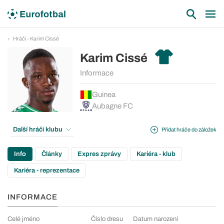
Hráči - Karim Cissé
Karim Cissé
Informace
Guinea
Aubagne FC
Další hráči klubu
Přidat hráče do záložek
Info
Články
Expres zprávy
Kariéra - klub
Kariéra - reprezentace
INFORMACE
Celé jméno
Číslo dresu
Datum narození