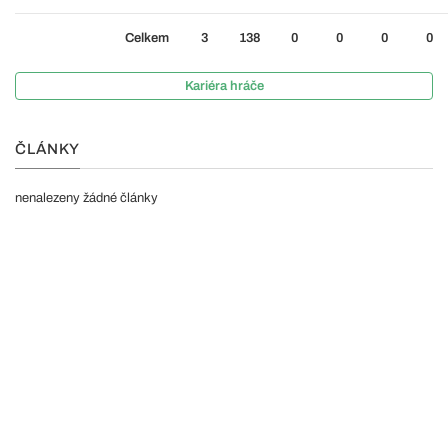
Celkem
3
138
0
0
0
0
Kariéra hráče
ČLÁNKY
nenalezeny žádné články