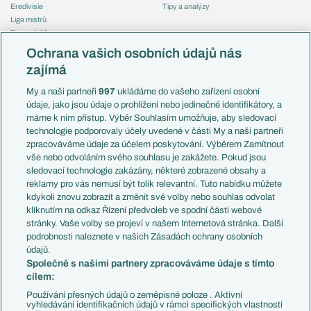
Eredivisie
Tipy a analýzy
Liga mistrů
Evropská liga
Reprezentace
Konferenční liga
Česko
Ochrana vašich osobních údajů nás
Mistrovství světa
Slovensko
zajímá
Liga národů
Anglie
Francie
My a naši partneři
997
ukládáme do vašeho zařízení osobní
Témata
Itálie
údaje, jako jsou údaje o prohlížení nebo jedinečné identifikátory, a
Představení týmů MS
Německo
máme k nim přístup. Výběr Souhlasím umožňuje, aby sledovací
EuroSkauting
Španělsko
technologie podporovaly účely uvedené v části My a naši partneři
PL v kostce
Argentina
zpracováváme údaje za účelem poskytování. Výběrem Zamítnout
Evropské koeficienty
Brazílie
vše nebo odvoláním svého souhlasu je zakážete. Pokud jsou
Přestupy
sledovací technologie zakázány, některé zobrazené obsahy a
Přestupové spekulace
reklamy pro vás nemusí být tolik relevantní. Tuto nabídku můžete
Přestupy
Zranění
kdykoli znovu zobrazit a změnit své volby nebo souhlas odvolat
Zápasy
kliknutím na odkaz Řízení předvoleb ve spodní části webové
Livescore
stránky. Vaše volby se projeví v našem Internetová stránka. Další
Kluby
Tipovací soutěž
podrobnosti naleznete v našich Zásadách ochrany osobních
Arsenal FC
Fotbal TV
údajů.
Chelsea FC
Společně s našimi partnery zpracováváme údaje s tímto
Manchester United
cílem:
AC Milán
Juventus FC
Používání přesných údajů o zeměpisné poloze . Aktivní
Bayern Mnichov
vyhledávání identifikačních údajů v rámci specifických vlastností