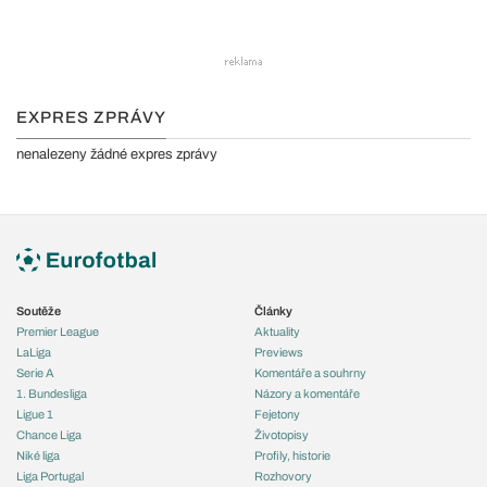
EXPRES ZPRÁVY
nenalezeny žádné expres zprávy
Soutěže
Články
Premier League
Aktuality
LaLiga
Previews
Serie A
Komentáře a souhrny
1. Bundesliga
Názory a komentáře
Ligue 1
Fejetony
Chance Liga
Životopisy
Niké liga
Profily, historie
Liga Portugal
Rozhovory