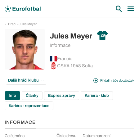
Hráči - Jules Meyer
Jules Meyer
29
Informace
Francie
CSKA 1948 Sofia
Další hráči klubu
Přidat hráče do záložek
Info
Články
Expres zprávy
Kariéra - klub
Kariéra - reprezentace
INFORMACE
Celé jméno
Číslo dresu
Datum narození