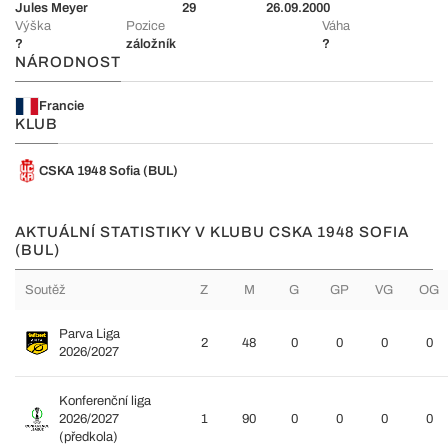
Jules Meyer
29
26.09.2000
Výška
Pozice
Váha
?
záložník
?
NÁRODNOST
Francie
KLUB
CSKA 1948 Sofia (BUL)
AKTUÁLNÍ STATISTIKY V KLUBU CSKA 1948 SOFIA
(BUL)
Soutěž
Z
M
G
GP
VG
OG
Parva Liga
2
48
0
0
0
0
2026/2027
Konferenční liga
2026/2027
1
90
0
0
0
0
(předkola)