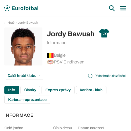
Hráči - Jordy Bawuah
Jordy Bawuah
52
Informace
Belgie
PSV Eindhoven
Další hráči klubu
Přidat hráče do záložek
Info
Články
Expres zprávy
Kariéra - klub
Kariéra - reprezentace
INFORMACE
Celé jméno
Číslo dresu
Datum narození