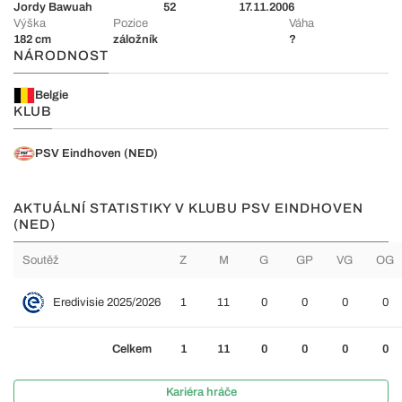
Jordy Bawuah
52
17.11.2006
Výška
Pozice
Váha
182 cm
záložník
?
NÁRODNOST
Belgie
KLUB
PSV Eindhoven (NED)
AKTUÁLNÍ STATISTIKY V KLUBU PSV EINDHOVEN
(NED)
Soutěž
Z
M
G
GP
VG
OG
Eredivisie 2025/2026
1
11
0
0
0
0
Celkem
1
11
0
0
0
0
Kariéra hráče