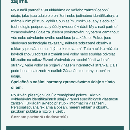
zajímá
Liga národů
Anglie
Francie
My a naši partneři
999
ukládáme do vašeho zařízení osobní
Témata
Itálie
údaje, jako jsou údaje o prohlížení nebo jedinečné identifikátory, a
Představení týmů MS
Německo
máme k nim přístup. Výběr Souhlasím umožňuje, aby sledovací
EuroSkauting
Španělsko
technologie podporovaly účely uvedené v části My a naši partneři
PL v kostce
Argentina
zpracováváme údaje za účelem poskytování. Výběrem Zamítnout
Evropské koeficienty
Brazílie
vše nebo odvoláním svého souhlasu je zakážete. Pokud jsou
Přestupy
sledovací technologie zakázány, některé zobrazené obsahy a
Přestupové spekulace
reklamy pro vás nemusí být tolik relevantní. Tuto nabídku můžete
Přestupy
Zranění
kdykoli znovu zobrazit a změnit své volby nebo souhlas odvolat
Zápasy
kliknutím na odkaz Řízení předvoleb ve spodní části webové
Livescore
stránky. Vaše volby se projeví v našem Internetová stránka. Další
Kluby
Tipovací soutěž
podrobnosti naleznete v našich Zásadách ochrany osobních
Arsenal FC
Fotbal TV
údajů.
Chelsea FC
Společně s našimi partnery zpracováváme údaje s tímto
Manchester United
cílem:
AC Milán
Juventus FC
Používání přesných údajů o zeměpisné poloze . Aktivní
Bayern Mnichov
vyhledávání identifikačních údajů v rámci specifických vlastností
zařízení . Ukládání a/nebo přístup k informacím v zařízení .
FC Barcelona
Personalizovaná reklama a obsah, měření reklam a obsahu,
Real Madrid
průzkum publika a rozvoj služeb .
Seznam partnerů (dodavatelů)