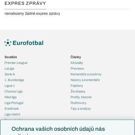
EXPRES ZPRÁVY
nenalezeny žádné expres zprávy
Soutěže
Články
Premier League
Aktuality
LaLiga
Previews
Serie A
Komentáře a souhrny
1. Bundesliga
Názory a komentáře
Ligue 1
Fejetony
Chance Liga
Životopisy
Niké liga
Profily, historie
Liga Portugal
Rozhovory
Eredivisie
Tipy a analýzy
Liga mistrů
Evropská liga
Reprezentace
Konferenční liga
Česko
Ochrana vašich osobních údajů nás
Mistrovství světa
Slovensko