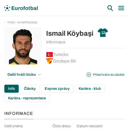
Hráči - Ismail Köybaşi
Ismail Köybaşi
12
Informace
Turecko
Göztepe SK
Další hráči klubu
Přidat hráče do záložek
Info
Články
Expres zprávy
Kariéra - klub
Kariéra - reprezentace
INFORMACE
Celé jméno
Číslo dresu
Datum narození