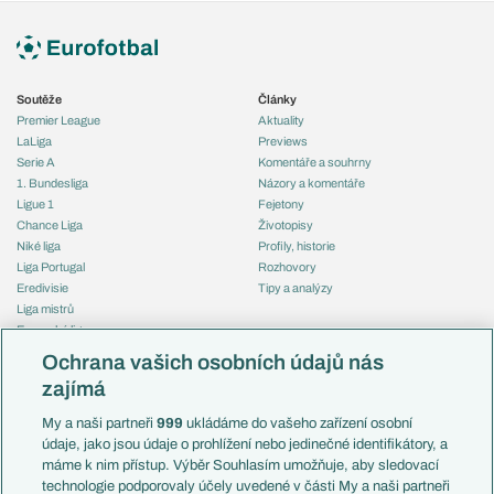
Soutěže
Články
Premier League
Aktuality
LaLiga
Previews
Serie A
Komentáře a souhrny
1. Bundesliga
Názory a komentáře
Ligue 1
Fejetony
Chance Liga
Životopisy
Niké liga
Profily, historie
Liga Portugal
Rozhovory
Eredivisie
Tipy a analýzy
Liga mistrů
Evropská liga
Reprezentace
Konferenční liga
Česko
Ochrana vašich osobních údajů nás
Mistrovství světa
Slovensko
zajímá
Liga národů
Anglie
Francie
My a naši partneři
999
ukládáme do vašeho zařízení osobní
Témata
Itálie
údaje, jako jsou údaje o prohlížení nebo jedinečné identifikátory, a
Představení týmů MS
Německo
máme k nim přístup. Výběr Souhlasím umožňuje, aby sledovací
EuroSkauting
Španělsko
technologie podporovaly účely uvedené v části My a naši partneři