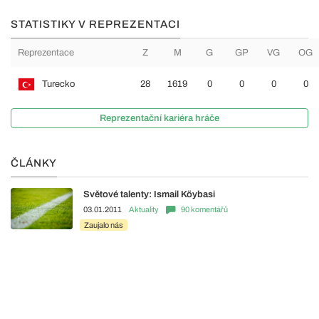
STATISTIKY V REPREZENTACI
Reprezentace
Z
M
G
GP
VG
OG
Turecko
28
1619
0
0
0
0
Reprezentační kariéra hráče
ČLÁNKY
Světové talenty: Ismail Köybasi
03.01.2011
Aktuality
90 komentářů
Zaujalo nás