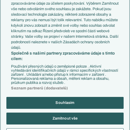
PL v kostce
Argentina
zpracováváme údaje za účelem poskytování. Výběrem Zamítnout
Evropské koeficienty
Brazílie
vše nebo odvoláním svého souhlasu je zakážete. Pokud jsou
Přestupy
sledovací technologie zakázány, některé zobrazené obsahy a
Přestupové spekulace
reklamy pro vás nemusí být tolik relevantní. Tuto nabídku můžete
Přestupy
Zranění
kdykoli znovu zobrazit a změnit své volby nebo souhlas odvolat
Zápasy
kliknutím na odkaz Řízení předvoleb ve spodní části webové
Livescore
stránky. Vaše volby se projeví v našem Internetová stránka. Další
Kluby
Tipovací soutěž
podrobnosti naleznete v našich Zásadách ochrany osobních
Arsenal FC
Fotbal TV
údajů.
Chelsea FC
Společně s našimi partnery zpracováváme údaje s tímto
Manchester United
cílem:
AC Milán
Juventus FC
Používání přesných údajů o zeměpisné poloze . Aktivní
Bayern Mnichov
vyhledávání identifikačních údajů v rámci specifických vlastností
zařízení . Ukládání a/nebo přístup k informacím v zařízení .
FC Barcelona
Personalizovaná reklama a obsah, měření reklam a obsahu,
Real Madrid
průzkum publika a rozvoj služeb .
Seznam partnerů (dodavatelů)
Souhlasím
Copyright © 2001-2026 EuroFotbal.cz. Využíváme zpravodajství ČTK.
RSS
Podmínky užití
Informace o zpracování osobních údajů
Zamítnout vše
GDPR a žurnalistika
Nastavení soukromí
Kontakt
Tiráž