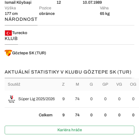
Ismail Köybaşi
12
10.07.1989
Výška
Pozice
Váha
177 cm
obránce
65 kg
NÁRODNOST
Turecko
KLUB
Göztepe SK (TUR)
AKTUÁLNÍ STATISTIKY V KLUBU GÖZTEPE SK (TUR)
Soutěž
Z
M
G
GP
VG
OG
Süper Lig 2025/2026
9
74
0
0
0
0
Celkem
9
74
0
0
0
0
Kariéra hráče