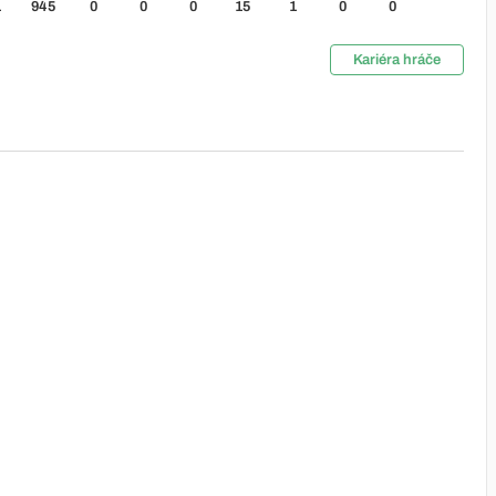
1
945
0
0
0
15
1
0
0
Kariéra hráče