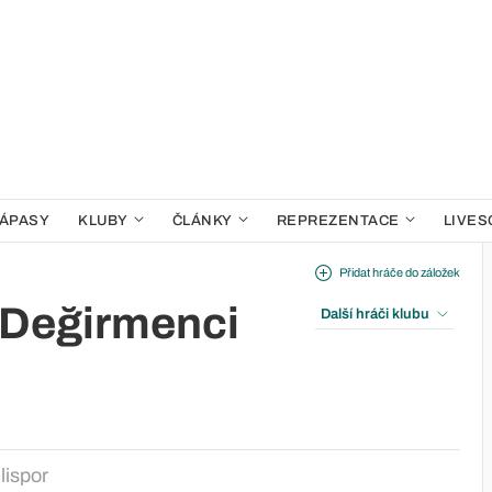
ÁPASY
KLUBY
ČLÁNKY
REPREZENTACE
LIVES
Přidat hráče do záložek
Değirmenci
Další hráči klubu
lispor