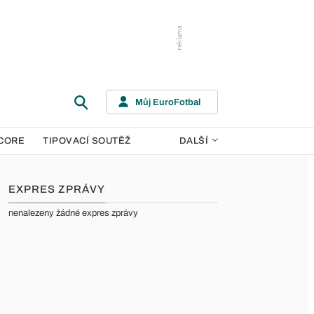
Můj EuroFotbal
CORE
TIPOVACÍ SOUTĚŽ
DALŠÍ
EXPRES ZPRÁVY
nenalezeny žádné expres zprávy