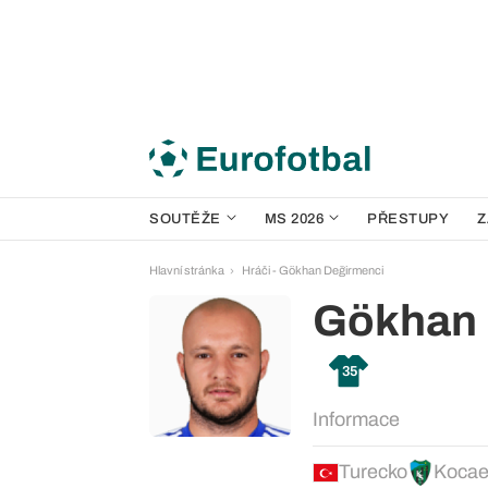
SOUTĚŽE
MS 2026
PŘESTUPY
Z
Hlavní stránka
Hráči - Gökhan Değirmenci
Gökhan 
35
Informace
Turecko
Kocae