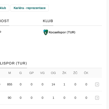
 klub
Kariéra - reprezentace
NOST
KLUB
o
Kocaelispor (TUR)
LISPOR (TUR)
M
G
GP
VG
OG
ŽK
ŽČ
ČK
0
855
0
0
0
14
1
0
0
90
0
0
0
1
0
0
0