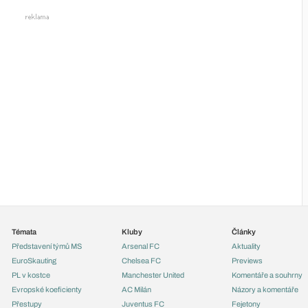
Témata
Kluby
Články
Představení týmů MS
Arsenal FC
Aktuality
EuroSkauting
Chelsea FC
Previews
PL v kostce
Manchester United
Komentáře a souhrny
Evropské koeficienty
AC Milán
Názory a komentáře
Přestupy
Juventus FC
Fejetony