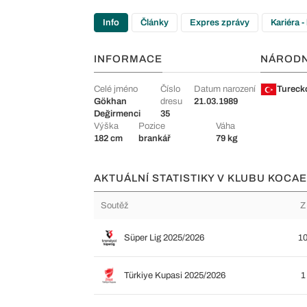
Info
Články
Expres zprávy
Kariéra -
INFORMACE
NÁROD
Celé jméno
Číslo
Datum narození
Tureck
Gökhan
dresu
21.03.1989
Değirmenci
35
Výška
Pozice
Váha
182 cm
brankář
79 kg
AKTUÁLNÍ STATISTIKY V KLUBU KOCAE
Soutěž
Z
Süper Lig 2025/2026
1
Türkiye Kupasi 2025/2026
1