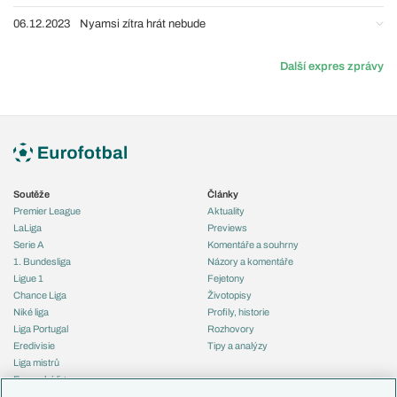
06.12.2023
Nyamsi zítra hrát nebude
Další expres zprávy
Soutěže
Články
Premier League
Aktuality
LaLiga
Previews
Serie A
Komentáře a souhrny
1. Bundesliga
Názory a komentáře
Ligue 1
Fejetony
Chance Liga
Životopisy
Niké liga
Profily, historie
Liga Portugal
Rozhovory
Eredivisie
Tipy a analýzy
Liga mistrů
Evropská liga
Reprezentace
Konferenční liga