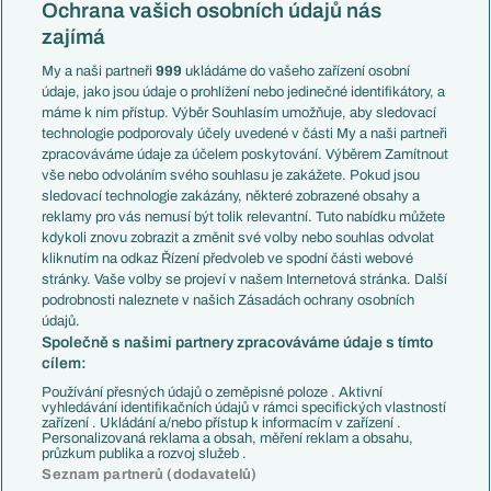
Česko
Ochrana vašich osobních údajů nás
Mistrovství světa
Slovensko
zajímá
Liga národů
Anglie
Francie
My a naši partneři
999
ukládáme do vašeho zařízení osobní
Témata
Itálie
údaje, jako jsou údaje o prohlížení nebo jedinečné identifikátory, a
Představení týmů MS
Německo
máme k nim přístup. Výběr Souhlasím umožňuje, aby sledovací
EuroSkauting
Španělsko
technologie podporovaly účely uvedené v části My a naši partneři
PL v kostce
Argentina
zpracováváme údaje za účelem poskytování. Výběrem Zamítnout
Evropské koeficienty
Brazílie
vše nebo odvoláním svého souhlasu je zakážete. Pokud jsou
Přestupy
sledovací technologie zakázány, některé zobrazené obsahy a
Přestupové spekulace
reklamy pro vás nemusí být tolik relevantní. Tuto nabídku můžete
Přestupy
Zranění
kdykoli znovu zobrazit a změnit své volby nebo souhlas odvolat
Zápasy
kliknutím na odkaz Řízení předvoleb ve spodní části webové
Livescore
stránky. Vaše volby se projeví v našem Internetová stránka. Další
Kluby
Tipovací soutěž
podrobnosti naleznete v našich Zásadách ochrany osobních
Arsenal FC
Fotbal TV
údajů.
Chelsea FC
Společně s našimi partnery zpracováváme údaje s tímto
Manchester United
cílem:
AC Milán
Juventus FC
Používání přesných údajů o zeměpisné poloze . Aktivní
Bayern Mnichov
vyhledávání identifikačních údajů v rámci specifických vlastností
zařízení . Ukládání a/nebo přístup k informacím v zařízení .
FC Barcelona
Personalizovaná reklama a obsah, měření reklam a obsahu,
Real Madrid
průzkum publika a rozvoj služeb .
Seznam partnerů (dodavatelů)