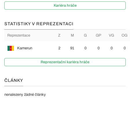
Kariéra hráče
STATISTIKY V REPREZENTACI
Reprezentace
Z
M
G
GP
VG
OG
Kamerun
2
91
0
0
0
0
Reprezentační kariéra hráče
ČLÁNKY
nenalezeny žádné články