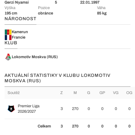
Gerzi Nyamsi
5
22.01.1997
Výška
Pozice
Váha
195 cm
obránce
85 kg
NÁRODNOST
Kamerun
Francie
KLUB
Lokomotiv Moskva (RUS)
AKTUÁLNÍ STATISTIKY V KLUBU LOKOMOTIV
MOSKVA (RUS)
Soutěž
Z
M
G
GP
VG
OG
Premier Liga
3
270
0
0
0
0
2026/2027
Celkem
3
270
0
0
0
0