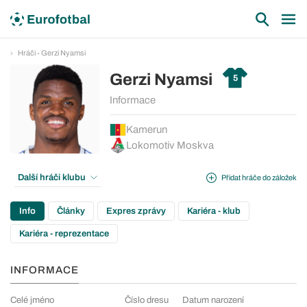
Hráči - Gerzi Nyamsi
Gerzi Nyamsi
5
Informace
Kamerun
Lokomotiv Moskva
Další hráči klubu
Přidat hráče do záložek
Info
Články
Expres zprávy
Kariéra - klub
Kariéra - reprezentace
INFORMACE
Celé jméno
Číslo dresu
Datum narození