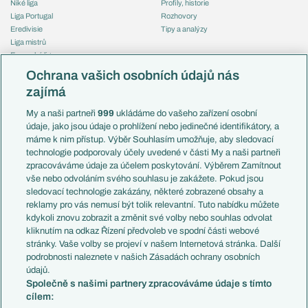
Niké liga
Profily, historie
Liga Portugal
Rozhovory
Eredivisie
Tipy a analýzy
Liga mistrů
Evropská liga
Reprezentace
Konferenční liga
Česko
Ochrana vašich osobních údajů nás
Mistrovství světa
Slovensko
zajímá
Liga národů
Anglie
Francie
My a naši partneři
999
ukládáme do vašeho zařízení osobní
Témata
Itálie
údaje, jako jsou údaje o prohlížení nebo jedinečné identifikátory, a
Představení týmů MS
Německo
máme k nim přístup. Výběr Souhlasím umožňuje, aby sledovací
EuroSkauting
Španělsko
technologie podporovaly účely uvedené v části My a naši partneři
PL v kostce
Argentina
zpracováváme údaje za účelem poskytování. Výběrem Zamítnout
Evropské koeficienty
Brazílie
vše nebo odvoláním svého souhlasu je zakážete. Pokud jsou
Přestupy
sledovací technologie zakázány, některé zobrazené obsahy a
Přestupové spekulace
reklamy pro vás nemusí být tolik relevantní. Tuto nabídku můžete
Přestupy
Zranění
kdykoli znovu zobrazit a změnit své volby nebo souhlas odvolat
Zápasy
kliknutím na odkaz Řízení předvoleb ve spodní části webové
Livescore
stránky. Vaše volby se projeví v našem Internetová stránka. Další
Kluby
Tipovací soutěž
podrobnosti naleznete v našich Zásadách ochrany osobních
Arsenal FC
Fotbal TV
údajů.
Chelsea FC
Společně s našimi partnery zpracováváme údaje s tímto
Manchester United
cílem:
AC Milán