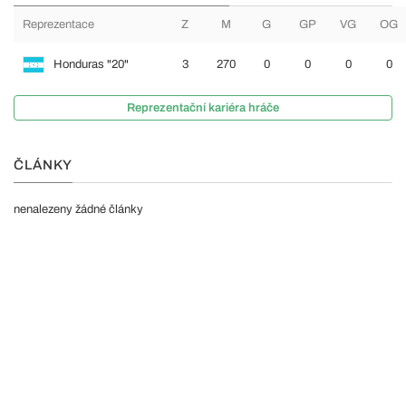
Reprezentace
Z
M
G
GP
VG
OG
Honduras "20"
3
270
0
0
0
0
Reprezentační kariéra hráče
ČLÁNKY
nenalezeny žádné články