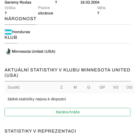
Geremy Rodas
?
19.03.2004
Výška
Pozice
Váha
?
obránce
?
NÁRODNOST
Honduras
KLUB
Minnesota United (USA)
AKTUÁLNÍ STATISTIKY V KLUBU MINNESOTA UNITED
(USA)
Soutěž
Z
M
G
GP
VG
OG
žádné statistiky nejsou k dispozici
Kariéra hráče
STATISTIKY V REPREZENTACI