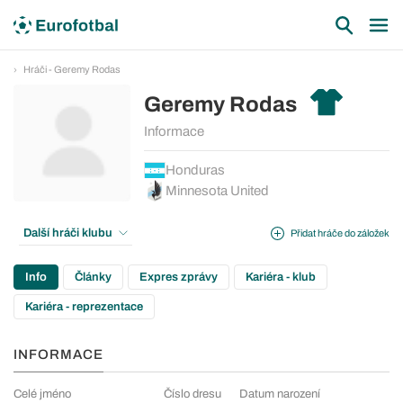
Hráči - Geremy Rodas
Geremy Rodas
Informace
Honduras
Minnesota United
Další hráči klubu
Přidat hráče do záložek
Info
Články
Expres zprávy
Kariéra - klub
Kariéra - reprezentace
INFORMACE
Celé jméno
Číslo dresu
Datum narození