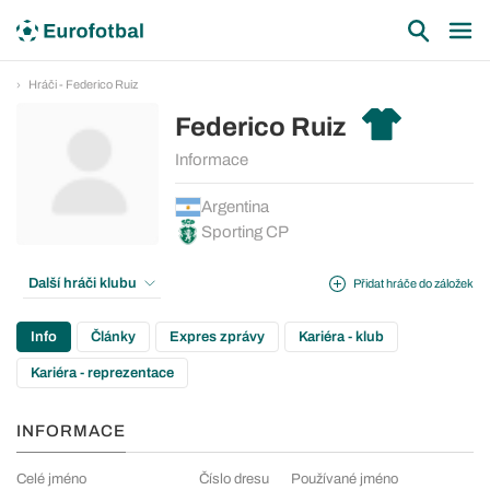
Hráči - Federico Ruiz
Federico Ruiz
Informace
Argentina
Sporting CP
Další hráči klubu
Přidat hráče do záložek
Info
Články
Expres zprávy
Kariéra - klub
Kariéra - reprezentace
INFORMACE
Celé jméno
Číslo dresu
Používané jméno