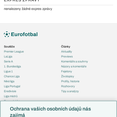
EXPRES ZPRÁVY
nenalezeny žádné expres zprávy
Soutěže
Články
Premier League
Aktuality
LaLiga
Previews
Serie A
Komentáře a souhrny
1. Bundesliga
Názory a komentáře
Ligue 1
Fejetony
Chance Liga
Životopisy
Niké liga
Profily, historie
Liga Portugal
Rozhovory
Eredivisie
Tipy a analýzy
Liga mistrů
Evropská liga
Reprezentace
Konferenční liga
Česko
Ochrana vašich osobních údajů nás
Mistrovství světa
Slovensko
zajímá
Liga národů