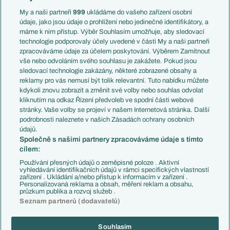
Anglie
Francie
My a naši partneři
999
ukládáme do vašeho zařízení osobní
Témata
Itálie
údaje, jako jsou údaje o prohlížení nebo jedinečné identifikátory, a
Představení týmů MS
Německo
máme k nim přístup. Výběr Souhlasím umožňuje, aby sledovací
EuroSkauting
Španělsko
technologie podporovaly účely uvedené v části My a naši partneři
PL v kostce
Argentina
zpracováváme údaje za účelem poskytování. Výběrem Zamítnout
Evropské koeficienty
Brazílie
vše nebo odvoláním svého souhlasu je zakážete. Pokud jsou
Přestupy
sledovací technologie zakázány, některé zobrazené obsahy a
Přestupové spekulace
reklamy pro vás nemusí být tolik relevantní. Tuto nabídku můžete
Přestupy
Zranění
kdykoli znovu zobrazit a změnit své volby nebo souhlas odvolat
Zápasy
kliknutím na odkaz Řízení předvoleb ve spodní části webové
Livescore
stránky. Vaše volby se projeví v našem Internetová stránka. Další
Kluby
Tipovací soutěž
podrobnosti naleznete v našich Zásadách ochrany osobních
Arsenal FC
Fotbal TV
údajů.
Chelsea FC
Společně s našimi partnery zpracováváme údaje s tímto
Manchester United
cílem:
AC Milán
Juventus FC
Používání přesných údajů o zeměpisné poloze . Aktivní
Bayern Mnichov
vyhledávání identifikačních údajů v rámci specifických vlastností
zařízení . Ukládání a/nebo přístup k informacím v zařízení .
FC Barcelona
Personalizovaná reklama a obsah, měření reklam a obsahu,
Real Madrid
průzkum publika a rozvoj služeb .
Seznam partnerů (dodavatelů)
Souhlasím