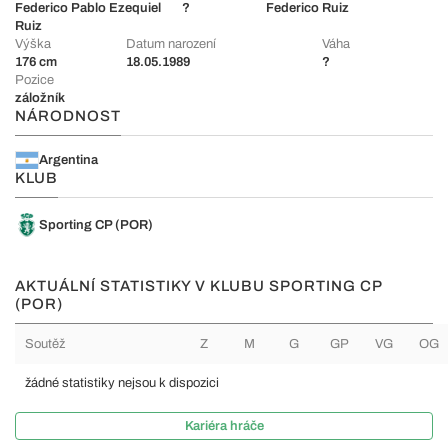
Federico Pablo Ezequiel
?
Federico Ruiz
Ruiz
Výška
Datum narození
Váha
176 cm
18.05.1989
?
Pozice
záložník
NÁRODNOST
Argentina
KLUB
Sporting CP (POR)
AKTUÁLNÍ STATISTIKY V KLUBU SPORTING CP
(POR)
Soutěž
Z
M
G
GP
VG
OG
žádné statistiky nejsou k dispozici
Kariéra hráče