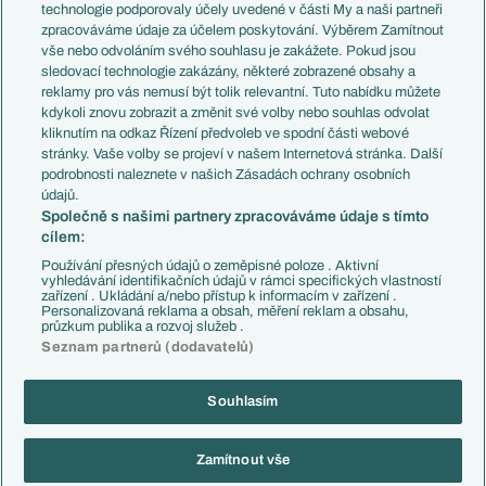
EuroSkauting
Španělsko
technologie podporovaly účely uvedené v části My a naši partneři
PL v kostce
Argentina
zpracováváme údaje za účelem poskytování. Výběrem Zamítnout
Evropské koeficienty
Brazílie
vše nebo odvoláním svého souhlasu je zakážete. Pokud jsou
Přestupy
sledovací technologie zakázány, některé zobrazené obsahy a
Přestupové spekulace
reklamy pro vás nemusí být tolik relevantní. Tuto nabídku můžete
Přestupy
Zranění
kdykoli znovu zobrazit a změnit své volby nebo souhlas odvolat
Zápasy
kliknutím na odkaz Řízení předvoleb ve spodní části webové
Livescore
stránky. Vaše volby se projeví v našem Internetová stránka. Další
Kluby
Tipovací soutěž
podrobnosti naleznete v našich Zásadách ochrany osobních
Arsenal FC
Fotbal TV
údajů.
Chelsea FC
Společně s našimi partnery zpracováváme údaje s tímto
Manchester United
cílem:
AC Milán
Juventus FC
Používání přesných údajů o zeměpisné poloze . Aktivní
Bayern Mnichov
vyhledávání identifikačních údajů v rámci specifických vlastností
zařízení . Ukládání a/nebo přístup k informacím v zařízení .
FC Barcelona
Personalizovaná reklama a obsah, měření reklam a obsahu,
Real Madrid
průzkum publika a rozvoj služeb .
Seznam partnerů (dodavatelů)
Souhlasím
Copyright © 2001-2026 EuroFotbal.cz. Využíváme zpravodajství ČTK.
RSS
Podmínky užití
Informace o zpracování osobních údajů
Zamítnout vše
GDPR a žurnalistika
Nastavení soukromí
Kontakt
Tiráž