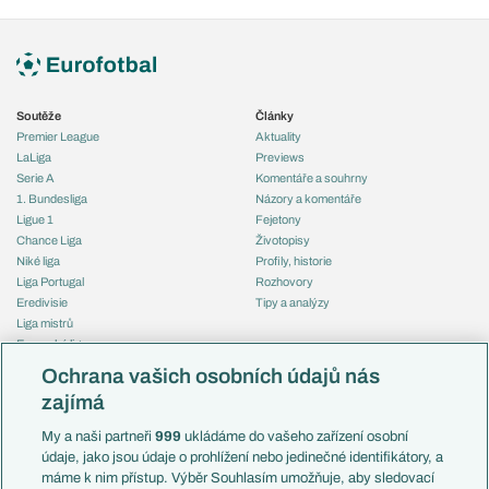
Soutěže
Články
Premier League
Aktuality
LaLiga
Previews
Serie A
Komentáře a souhrny
1. Bundesliga
Názory a komentáře
Ligue 1
Fejetony
Chance Liga
Životopisy
Niké liga
Profily, historie
Liga Portugal
Rozhovory
Eredivisie
Tipy a analýzy
Liga mistrů
Evropská liga
Reprezentace
Konferenční liga
Česko
Ochrana vašich osobních údajů nás
Mistrovství světa
Slovensko
zajímá
Liga národů
Anglie
Francie
My a naši partneři
999
ukládáme do vašeho zařízení osobní
Témata
Itálie
údaje, jako jsou údaje o prohlížení nebo jedinečné identifikátory, a
Představení týmů MS
Německo
máme k nim přístup. Výběr Souhlasím umožňuje, aby sledovací