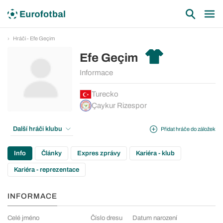
Hráči - Efe Geçim
Efe Geçim
Informace
Turecko
Çaykur Rizespor
Další hráči klubu
Přidat hráče do záložek
Info
Články
Expres zprávy
Kariéra - klub
Kariéra - reprezentace
INFORMACE
Celé jméno
Číslo dresu
Datum narození