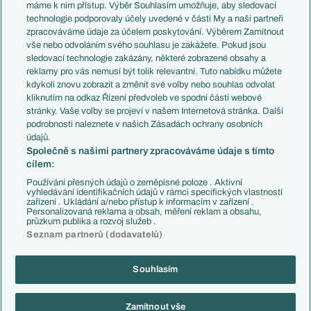
Představení týmů MS
Německo
máme k nim přístup. Výběr Souhlasím umožňuje, aby sledovací
EuroSkauting
Španělsko
technologie podporovaly účely uvedené v části My a naši partneři
PL v kostce
Argentina
zpracováváme údaje za účelem poskytování. Výběrem Zamítnout
Evropské koeficienty
Brazílie
vše nebo odvoláním svého souhlasu je zakážete. Pokud jsou
Přestupy
sledovací technologie zakázány, některé zobrazené obsahy a
Přestupové spekulace
reklamy pro vás nemusí být tolik relevantní. Tuto nabídku můžete
Přestupy
Zranění
kdykoli znovu zobrazit a změnit své volby nebo souhlas odvolat
Zápasy
kliknutím na odkaz Řízení předvoleb ve spodní části webové
Livescore
stránky. Vaše volby se projeví v našem Internetová stránka. Další
Kluby
Tipovací soutěž
podrobnosti naleznete v našich Zásadách ochrany osobních
Arsenal FC
Fotbal TV
údajů.
Chelsea FC
Společně s našimi partnery zpracováváme údaje s tímto
Manchester United
cílem:
AC Milán
Juventus FC
Používání přesných údajů o zeměpisné poloze . Aktivní
Bayern Mnichov
vyhledávání identifikačních údajů v rámci specifických vlastností
zařízení . Ukládání a/nebo přístup k informacím v zařízení .
FC Barcelona
Personalizovaná reklama a obsah, měření reklam a obsahu,
Real Madrid
průzkum publika a rozvoj služeb .
Seznam partnerů (dodavatelů)
Souhlasím
Copyright © 2001-2026 EuroFotbal.cz. Využíváme zpravodajství ČTK.
RSS
Podmínky užití
Informace o zpracování osobních údajů
Zamítnout vše