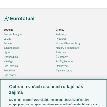
Soutěže
Články
Premier League
Aktuality
LaLiga
Previews
Serie A
Komentáře a souhrny
1. Bundesliga
Názory a komentáře
Ligue 1
Fejetony
Chance Liga
Životopisy
Niké liga
Profily, historie
Liga Portugal
Rozhovory
Eredivisie
Tipy a analýzy
Liga mistrů
Evropská liga
Reprezentace
Konferenční liga
Česko
Ochrana vašich osobních údajů nás
Mistrovství světa
Slovensko
zajímá
Liga národů
Anglie
Francie
My a naši partneři
999
ukládáme do vašeho zařízení osobní
Témata
Itálie
údaje, jako jsou údaje o prohlížení nebo jedinečné identifikátory, a