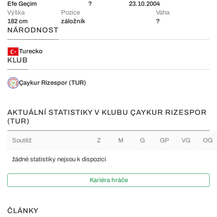
Efe Geçim
?
23.10.2004
Výška
Pozice
Váha
182 cm
záložník
?
NÁRODNOST
Turecko
KLUB
Çaykur Rizespor (TUR)
AKTUÁLNÍ STATISTIKY V KLUBU ÇAYKUR RIZESPOR
(TUR)
Soutěž
Z
M
G
GP
VG
OG
žádné statistiky nejsou k dispozici
Kariéra hráče
ČLÁNKY