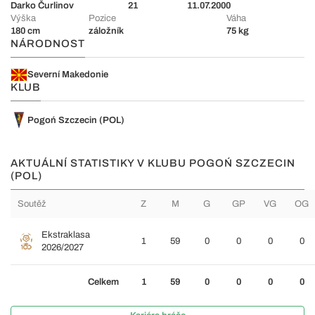
Darko Čurlinov
21
11.07.2000
Výška
Pozice
Váha
180 cm
záložník
75 kg
NÁRODNOST
Severní Makedonie
KLUB
Pogoń Szczecin (POL)
AKTUÁLNÍ STATISTIKY V KLUBU POGOŃ SZCZECIN
(POL)
Soutěž
Z
M
G
GP
VG
OG
Ekstraklasa
1
59
0
0
0
0
2026/2027
Celkem
1
59
0
0
0
0