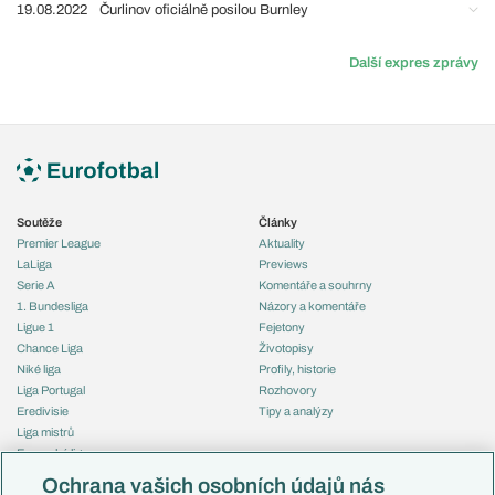
19.08.2022
Čurlinov oficiálně posilou Burnley
Další expres zprávy
Soutěže
Články
Premier League
Aktuality
LaLiga
Previews
Serie A
Komentáře a souhrny
1. Bundesliga
Názory a komentáře
Ligue 1
Fejetony
Chance Liga
Životopisy
Niké liga
Profily, historie
Liga Portugal
Rozhovory
Eredivisie
Tipy a analýzy
Liga mistrů
Evropská liga
Reprezentace
Konferenční liga
Česko
Ochrana vašich osobních údajů nás
Mistrovství světa