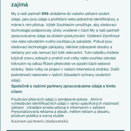
Slovensko
zajímá
Liga národů
Anglie
Francie
My a naši partneři
999
ukládáme do vašeho zařízení osobní
Témata
Itálie
údaje, jako jsou údaje o prohlížení nebo jedinečné identifikátory, a
Představení týmů MS
Německo
máme k nim přístup. Výběr Souhlasím umožňuje, aby sledovací
EuroSkauting
Španělsko
technologie podporovaly účely uvedené v části My a naši partneři
PL v kostce
Argentina
zpracováváme údaje za účelem poskytování. Výběrem Zamítnout
Evropské koeficienty
Brazílie
vše nebo odvoláním svého souhlasu je zakážete. Pokud jsou
Přestupy
sledovací technologie zakázány, některé zobrazené obsahy a
Přestupové spekulace
reklamy pro vás nemusí být tolik relevantní. Tuto nabídku můžete
Přestupy
Zranění
kdykoli znovu zobrazit a změnit své volby nebo souhlas odvolat
Zápasy
kliknutím na odkaz Řízení předvoleb ve spodní části webové
Livescore
stránky. Vaše volby se projeví v našem Internetová stránka. Další
Kluby
Tipovací soutěž
podrobnosti naleznete v našich Zásadách ochrany osobních
Arsenal FC
Fotbal TV
údajů.
Chelsea FC
Společně s našimi partnery zpracováváme údaje s tímto
Manchester United
cílem:
AC Milán
Juventus FC
Používání přesných údajů o zeměpisné poloze . Aktivní
Bayern Mnichov
vyhledávání identifikačních údajů v rámci specifických vlastností
zařízení . Ukládání a/nebo přístup k informacím v zařízení .
FC Barcelona
Personalizovaná reklama a obsah, měření reklam a obsahu,
Real Madrid
průzkum publika a rozvoj služeb .
Seznam partnerů (dodavatelů)