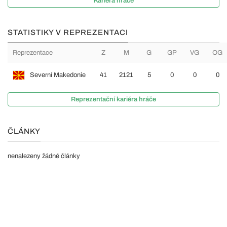
Kariéra hráče
STATISTIKY V REPREZENTACI
Reprezentace
Z
M
G
GP
VG
OG
Severní Makedonie
41
2121
5
0
0
0
Reprezentační kariéra hráče
ČLÁNKY
nenalezeny žádné články