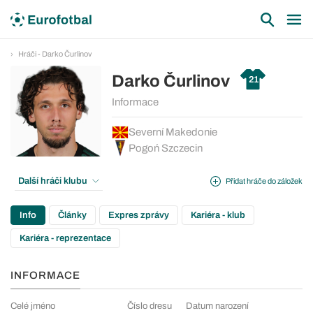
Hráči - Darko Čurlinov
Darko Čurlinov
21
Informace
Severní Makedonie
Pogoń Szczecin
Další hráči klubu
Přidat hráče do záložek
Info
Články
Expres zprávy
Kariéra - klub
Kariéra - reprezentace
INFORMACE
Celé jméno
Číslo dresu
Datum narození