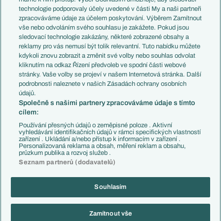
EuroSkauting
Španělsko
technologie podporovaly účely uvedené v části My a naši partneři
PL v kostce
Argentina
zpracováváme údaje za účelem poskytování. Výběrem Zamítnout
Evropské koeficienty
Brazílie
vše nebo odvoláním svého souhlasu je zakážete. Pokud jsou
Přestupy
sledovací technologie zakázány, některé zobrazené obsahy a
Přestupové spekulace
reklamy pro vás nemusí být tolik relevantní. Tuto nabídku můžete
Přestupy
Zranění
kdykoli znovu zobrazit a změnit své volby nebo souhlas odvolat
Zápasy
kliknutím na odkaz Řízení předvoleb ve spodní části webové
Livescore
stránky. Vaše volby se projeví v našem Internetová stránka. Další
Kluby
Tipovací soutěž
podrobnosti naleznete v našich Zásadách ochrany osobních
Arsenal FC
Fotbal TV
údajů.
Chelsea FC
Společně s našimi partnery zpracováváme údaje s tímto
Manchester United
cílem:
AC Milán
Juventus FC
Používání přesných údajů o zeměpisné poloze . Aktivní
Bayern Mnichov
vyhledávání identifikačních údajů v rámci specifických vlastností
zařízení . Ukládání a/nebo přístup k informacím v zařízení .
FC Barcelona
Personalizovaná reklama a obsah, měření reklam a obsahu,
Real Madrid
průzkum publika a rozvoj služeb .
Seznam partnerů (dodavatelů)
Souhlasím
Copyright © 2001-2026 EuroFotbal.cz. Využíváme zpravodajství ČTK.
RSS
Podmínky užití
Informace o zpracování osobních údajů
Zamítnout vše