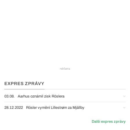
EXPRES ZPRÁVY
03.08.
Aarhus oznámil zisk Röslera
28.12.2022
Rösler vymění Lillestrøm za Mjällby
Další expres zprávy