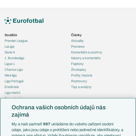
Soutěže
Články
Premier League
Aktuality
LaLiga
Previews
Serie A
Komentáře a souhrny
1. Bundesliga
Názory a komentáře
Ligue 1
Fejetony
Chance Liga
Životopisy
Niké liga
Profily, historie
Liga Portugal
Rozhovory
Eredivisie
Tipy a analýzy
Liga mistrů
Evropská liga
Reprezentace
Konferenční liga
Česko
Ochrana vašich osobních údajů nás
Mistrovství světa
Slovensko
zajímá
Liga národů
Anglie
Francie
My a naši partneři
997
ukládáme do vašeho zařízení osobní
Témata
Itálie
údaje, jako jsou údaje o prohlížení nebo jedinečné identifikátory, a
Představení týmů MS
Německo
máme k nim přístup. Výběr Souhlasím umožňuje, aby sledovací