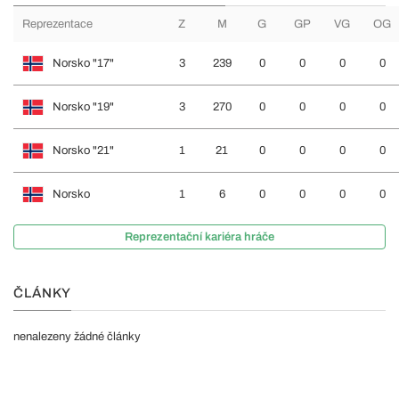
Reprezentace
Z
M
G
GP
VG
OG
Norsko "17"
3
239
0
0
0
0
Norsko "19"
3
270
0
0
0
0
Norsko "21"
1
21
0
0
0
0
Norsko
1
6
0
0
0
0
Reprezentační kariéra hráče
ČLÁNKY
nenalezeny žádné články