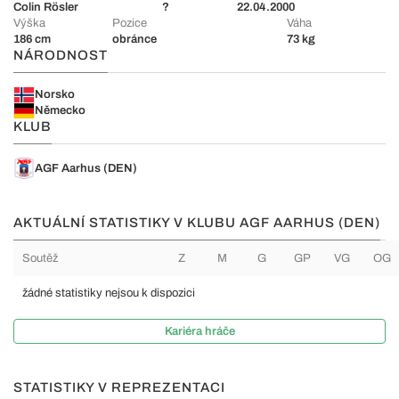
Colin Rösler
?
22.04.2000
Výška
Pozice
Váha
186 cm
obránce
73 kg
NÁRODNOST
Norsko
Německo
KLUB
AGF Aarhus (DEN)
AKTUÁLNÍ STATISTIKY V KLUBU AGF AARHUS (DEN)
Soutěž
Z
M
G
GP
VG
OG
žádné statistiky nejsou k dispozici
Kariéra hráče
STATISTIKY V REPREZENTACI