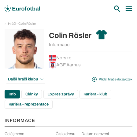
Hráči - Colin Rösler
Colin Rösler
Informace
Norsko
AGF Aarhus
Další hráči klubu
Přidat hráče do záložek
Info
Články
Expres zprávy
Kariéra - klub
Kariéra - reprezentace
INFORMACE
Celé jméno
Číslo dresu
Datum narození