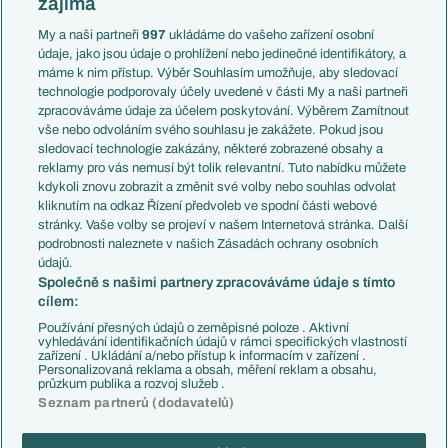
zajímá
Liga národů
Anglie
Francie
My a naši partneři
997
ukládáme do vašeho zařízení osobní
Témata
Itálie
údaje, jako jsou údaje o prohlížení nebo jedinečné identifikátory, a
Představení týmů MS
Německo
máme k nim přístup. Výběr Souhlasím umožňuje, aby sledovací
EuroSkauting
Španělsko
technologie podporovaly účely uvedené v části My a naši partneři
PL v kostce
Argentina
zpracováváme údaje za účelem poskytování. Výběrem Zamítnout
Evropské koeficienty
Brazílie
vše nebo odvoláním svého souhlasu je zakážete. Pokud jsou
Přestupy
sledovací technologie zakázány, některé zobrazené obsahy a
Přestupové spekulace
reklamy pro vás nemusí být tolik relevantní. Tuto nabídku můžete
Přestupy
Zranění
kdykoli znovu zobrazit a změnit své volby nebo souhlas odvolat
Zápasy
kliknutím na odkaz Řízení předvoleb ve spodní části webové
Livescore
stránky. Vaše volby se projeví v našem Internetová stránka. Další
Kluby
Tipovací soutěž
podrobnosti naleznete v našich Zásadách ochrany osobních
Arsenal FC
Fotbal TV
údajů.
Chelsea FC
Společně s našimi partnery zpracováváme údaje s tímto
Manchester United
cílem:
AC Milán
Juventus FC
Používání přesných údajů o zeměpisné poloze . Aktivní
Bayern Mnichov
vyhledávání identifikačních údajů v rámci specifických vlastností
zařízení . Ukládání a/nebo přístup k informacím v zařízení .
FC Barcelona
Personalizovaná reklama a obsah, měření reklam a obsahu,
Real Madrid
průzkum publika a rozvoj služeb .
Seznam partnerů (dodavatelů)