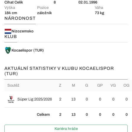
Cihat Celik
8
02.01.1996
Výška
Pozice
Váha
184 cm
záložník
73 kg
NÁRODNOST
Nizozemsko
KLUB
Kocaelispor (TUR)
AKTUÁLNÍ STATISTIKY V KLUBU KOCAELISPOR
(TUR)
Soutěž
Z
M
G
GP
VG
OG
Süper Lig 2025/2026
2
13
0
0
0
0
Celkem
2
13
0
0
0
0
Kariéra hráče