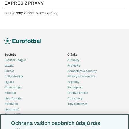
EXPRES ZPRÁVY
nenalezeny žádné expres zprávy
Soutěže
Články
Premier League
Aktuality
LaLiga
Previews
Serie A
Komentáře a souhrny
1. Bundesliga
Názory a komentáře
Ligue 1
Fejetony
Chance Liga
Životopisy
Niké liga
Profily, historie
Liga Portugal
Rozhovory
Eredivisie
Tipy a analýzy
Liga mistrů
Evropská liga
Reprezentace
Konferenční liga
Česko
Ochrana vašich osobních údajů nás
Mistrovství světa
Slovensko