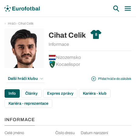
Hráči - Cihat Celik
Cihat Celik
8
Informace
Nizozemsko
Kocaelispor
Další hráči klubu
Přidat hráče do záložek
Info
Články
Expres zprávy
Kariéra - klub
Kariéra - reprezentace
INFORMACE
Celé jméno
Číslo dresu
Datum narození