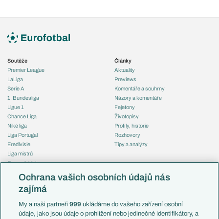
Soutěže
Články
Premier League
Aktuality
LaLiga
Previews
Serie A
Komentáře a souhrny
1. Bundesliga
Názory a komentáře
Ligue 1
Fejetony
Chance Liga
Životopisy
Niké liga
Profily, historie
Liga Portugal
Rozhovory
Eredivisie
Tipy a analýzy
Liga mistrů
Evropská liga
Reprezentace
Konferenční liga
Česko
Ochrana vašich osobních údajů nás
Mistrovství světa
Slovensko
zajímá
Liga národů
Anglie
Francie
My a naši partneři
999
ukládáme do vašeho zařízení osobní
Témata
Itálie
údaje, jako jsou údaje o prohlížení nebo jedinečné identifikátory, a