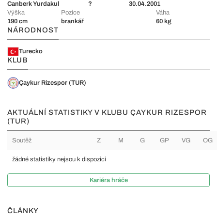
Canberk Yurdakul
?
30.04.2001
Výška
Pozice
Váha
190 cm
brankář
60 kg
NÁRODNOST
Turecko
KLUB
Çaykur Rizespor (TUR)
AKTUÁLNÍ STATISTIKY V KLUBU ÇAYKUR RIZESPOR
(TUR)
Soutěž
Z
M
G
GP
VG
OG
žádné statistiky nejsou k dispozici
Kariéra hráče
ČLÁNKY