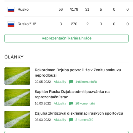
Rusko
56
4179
31
5
0
0
Rusko "19"
3
270
2
0
0
0
Reprezentační kariéra hráče
ČLÁNKY
Rekordman Dzjuba potvrdil, že v Zenitu smlouvu
neprodlouží
22.05.2022
Aktuality
146 komentářů
Kapitán Ruska Dzjuba odmítl pozvánku na
reprezentační sraz
16.03.2022
Aktuality
26 komentářů
Dzjuba zkritizoval diskriminaci ruských sportovců
03.03.2022
Aktuality
8 komentářů