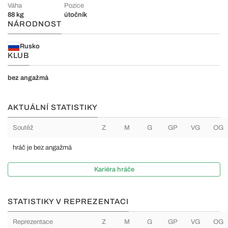
Váha
Pozice
88 kg
útočník
NÁRODNOST
Rusko
KLUB
bez angažmá
AKTUÁLNÍ STATISTIKY
Soutěž
Z
M
G
GP
VG
OG
hráč je bez angažmá
Kariéra hráče
STATISTIKY V REPREZENTACI
Reprezentace
Z
M
G
GP
VG
OG