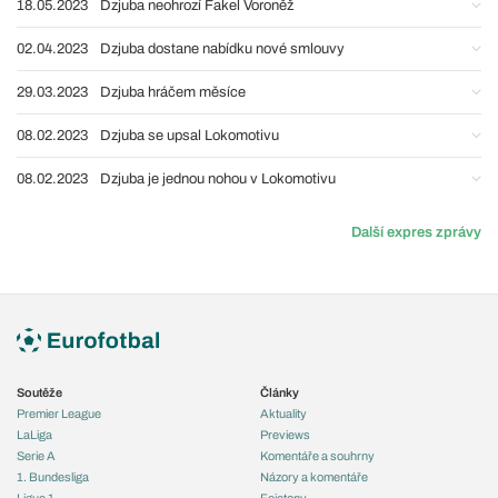
18.05.2023
Dzjuba neohrozí Fakel Voroněž
02.04.2023
Dzjuba dostane nabídku nové smlouvy
29.03.2023
Dzjuba hráčem měsíce
08.02.2023
Dzjuba se upsal Lokomotivu
08.02.2023
Dzjuba je jednou nohou v Lokomotivu
Další expres zprávy
Soutěže
Články
Premier League
Aktuality
LaLiga
Previews
Serie A
Komentáře a souhrny
1. Bundesliga
Názory a komentáře
Ligue 1
Fejetony