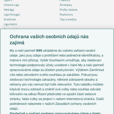
Chance Liga
Životopisy
Niké liga
Profily, historie
Liga Portugal
Rozhovory
Eredivisie
Tipy a analýzy
Liga mistrů
Evropská liga
Reprezentace
Konferenční liga
Česko
Ochrana vašich osobních údajů nás
Mistrovství světa
Slovensko
zajímá
Liga národů
Anglie
Francie
My a naši partneři
999
ukládáme do vašeho zařízení osobní
Témata
Itálie
údaje, jako jsou údaje o prohlížení nebo jedinečné identifikátory, a
Představení týmů MS
Německo
máme k nim přístup. Výběr Souhlasím umožňuje, aby sledovací
EuroSkauting
Španělsko
technologie podporovaly účely uvedené v části My a naši partneři
PL v kostce
Argentina
zpracováváme údaje za účelem poskytování. Výběrem Zamítnout
Evropské koeficienty
Brazílie
vše nebo odvoláním svého souhlasu je zakážete. Pokud jsou
Přestupy
sledovací technologie zakázány, některé zobrazené obsahy a
Přestupové spekulace
reklamy pro vás nemusí být tolik relevantní. Tuto nabídku můžete
Přestupy
Zranění
kdykoli znovu zobrazit a změnit své volby nebo souhlas odvolat
Zápasy
kliknutím na odkaz Řízení předvoleb ve spodní části webové
Livescore
stránky. Vaše volby se projeví v našem Internetová stránka. Další
Kluby
Tipovací soutěž
podrobnosti naleznete v našich Zásadách ochrany osobních
Arsenal FC
Fotbal TV
údajů.
Chelsea FC
Společně s našimi partnery zpracováváme údaje s tímto
Manchester United