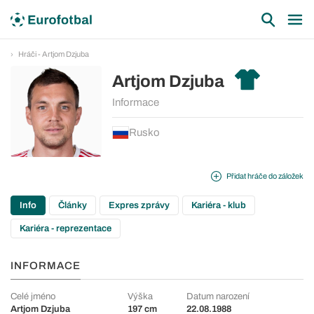
Hráči - Artjom Dzjuba
Artjom Dzjuba
Informace
Rusko
Přidat hráče do záložek
Info
Články
Expres zprávy
Kariéra - klub
Kariéra - reprezentace
INFORMACE
Celé jméno
Výška
Datum narození
Artjom Dzjuba
197 cm
22.08.1988