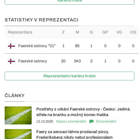
Kariéra hráče
STATISTIKY V REPREZENTACI
Reprezentace
Z
M
G
GP
VG
OG
Faerské ostrovy "21"
1
85
1
0
0
0
Faerské ostrovy
20
943
2
1
0
0
Reprezentační kariéra hráče
ČLÁNKY
Postřehy z utkání Faerské ostrovy - Česko: Jediná
střela na branku a možný konec Haška
12.10.2025
Názory a komentáře
52 komentářů
Faery za senzací táhne prodavač pizzy.
Frederiksberg nikdy nebyl profesionálem