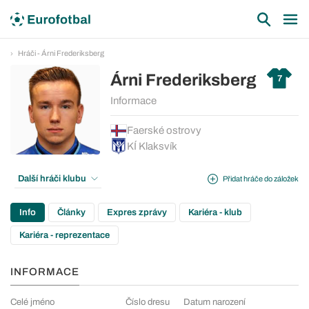
Hráči - Árni Frederiksberg
Árni Frederiksberg
7
Informace
Faerské ostrovy
KÍ Klaksvík
Další hráči klubu
Přidat hráče do záložek
Info
Články
Expres zprávy
Kariéra - klub
Kariéra - reprezentace
INFORMACE
Celé jméno
Číslo dresu
Datum narození