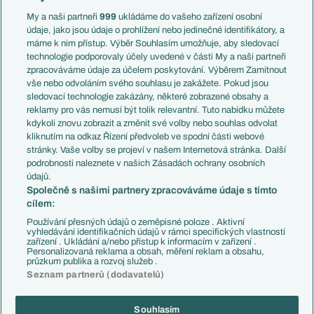
Anglie
Francie
My a naši partneři
999
ukládáme do vašeho zařízení osobní
Témata
Itálie
údaje, jako jsou údaje o prohlížení nebo jedinečné identifikátory, a
Představení týmů MS
Německo
máme k nim přístup. Výběr Souhlasím umožňuje, aby sledovací
EuroSkauting
Španělsko
technologie podporovaly účely uvedené v části My a naši partneři
PL v kostce
Argentina
zpracováváme údaje za účelem poskytování. Výběrem Zamítnout
Evropské koeficienty
Brazílie
vše nebo odvoláním svého souhlasu je zakážete. Pokud jsou
Přestupy
sledovací technologie zakázány, některé zobrazené obsahy a
Přestupové spekulace
reklamy pro vás nemusí být tolik relevantní. Tuto nabídku můžete
Přestupy
Zranění
kdykoli znovu zobrazit a změnit své volby nebo souhlas odvolat
Zápasy
kliknutím na odkaz Řízení předvoleb ve spodní části webové
Livescore
stránky. Vaše volby se projeví v našem Internetová stránka. Další
Kluby
Tipovací soutěž
podrobnosti naleznete v našich Zásadách ochrany osobních
Arsenal FC
Fotbal TV
údajů.
Chelsea FC
Společně s našimi partnery zpracováváme údaje s tímto
Manchester United
cílem:
AC Milán
Juventus FC
Používání přesných údajů o zeměpisné poloze . Aktivní
Bayern Mnichov
vyhledávání identifikačních údajů v rámci specifických vlastností
zařízení . Ukládání a/nebo přístup k informacím v zařízení .
FC Barcelona
Personalizovaná reklama a obsah, měření reklam a obsahu,
Real Madrid
průzkum publika a rozvoj služeb .
Seznam partnerů (dodavatelů)
Souhlasím