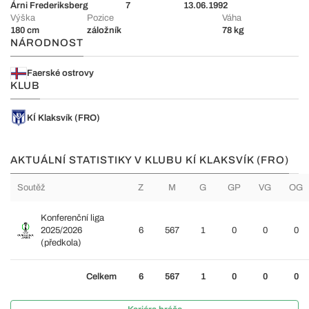
Árni Frederiksberg
7
13.06.1992
Výška
Pozice
Váha
180 cm
záložník
78 kg
NÁRODNOST
Faerské ostrovy
KLUB
KÍ Klaksvík (FRO)
AKTUÁLNÍ STATISTIKY V KLUBU KÍ KLAKSVÍK (FRO)
Soutěž
Z
M
G
GP
VG
OG
Konferenční liga
2025/2026
6
567
1
0
0
0
(předkola)
Celkem
6
567
1
0
0
0