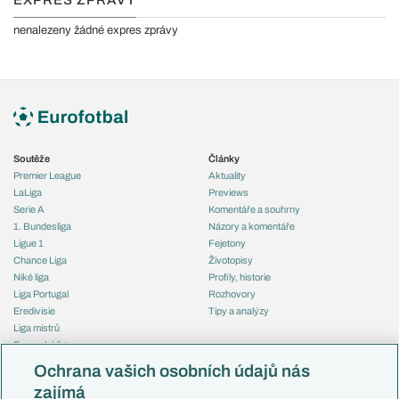
EXPRES ZPRÁVY
nenalezeny žádné expres zprávy
Soutěže
Články
Premier League
Aktuality
LaLiga
Previews
Serie A
Komentáře a souhrny
1. Bundesliga
Názory a komentáře
Ligue 1
Fejetony
Chance Liga
Životopisy
Niké liga
Profily, historie
Liga Portugal
Rozhovory
Eredivisie
Tipy a analýzy
Liga mistrů
Evropská liga
Reprezentace
Konferenční liga
Česko
Ochrana vašich osobních údajů nás
Mistrovství světa
Slovensko
zajímá
Liga národů