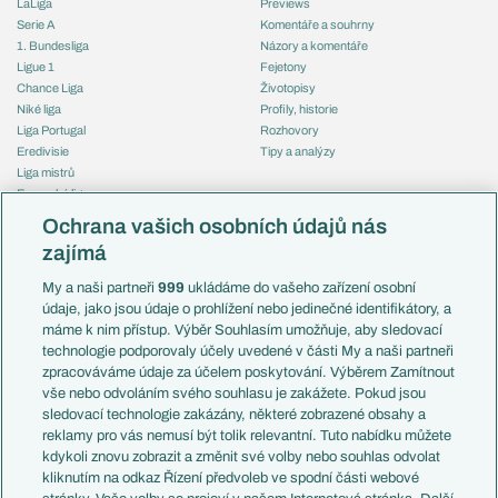
LaLiga
Previews
Serie A
Komentáře a souhrny
1. Bundesliga
Názory a komentáře
Ligue 1
Fejetony
Chance Liga
Životopisy
Niké liga
Profily, historie
Liga Portugal
Rozhovory
Eredivisie
Tipy a analýzy
Liga mistrů
Evropská liga
Reprezentace
Konferenční liga
Česko
Ochrana vašich osobních údajů nás
Mistrovství světa
Slovensko
zajímá
Liga národů
Anglie
Francie
My a naši partneři
999
ukládáme do vašeho zařízení osobní
Témata
Itálie
údaje, jako jsou údaje o prohlížení nebo jedinečné identifikátory, a
Představení týmů MS
Německo
máme k nim přístup. Výběr Souhlasím umožňuje, aby sledovací
EuroSkauting
Španělsko
technologie podporovaly účely uvedené v části My a naši partneři
PL v kostce
Argentina
zpracováváme údaje za účelem poskytování. Výběrem Zamítnout
Evropské koeficienty
Brazílie
vše nebo odvoláním svého souhlasu je zakážete. Pokud jsou
Přestupy
sledovací technologie zakázány, některé zobrazené obsahy a
Přestupové spekulace
reklamy pro vás nemusí být tolik relevantní. Tuto nabídku můžete
Přestupy
Zranění
kdykoli znovu zobrazit a změnit své volby nebo souhlas odvolat
Zápasy
kliknutím na odkaz Řízení předvoleb ve spodní části webové
Livescore