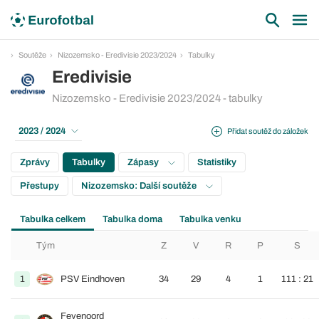
Soutěže
Nizozemsko - Eredivisie 2023/2024
Tabulky
Eredivisie
Nizozemsko - Eredivisie 2023/2024 - tabulky
2023 / 2024
Přidat soutěž do záložek
Zprávy
Tabulky
Zápasy
Statistiky
Přestupy
Nizozemsko: Další soutěže
Tabulka celkem
Tabulka doma
Tabulka venku
Tým
Z
V
R
P
S
1
PSV Eindhoven
34
29
4
1
111 : 21
Feyenoord