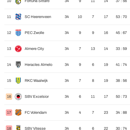
10
Fortuna Sittard
34
9
11
14
37 : 56
11
SC Heerenveen
34
10
7
17
53 : 70
12
PEC Zwolle
34
9
9
16
45 : 67
13
Almere City
34
7
13
14
33 : 59
14
Heracles Almelo
34
9
6
19
41 : 74
15
RKC Waalwijk
34
7
8
19
38 : 56
16
SBV Excelsior
34
6
11
17
50 : 73
17
FC Volendam
34
4
7
23
34 : 88
18
SBV Vitesse
34
6
6
22
30 : 74