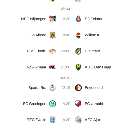
ZÍTRA
NEC Nijmegen
16:30
SC Telstar
Go Ahead
18:45
Willem II
PSV Eindh.
20:00
F. Sittard
AZ Alkmaar
21:00
ADO Den Haag
09.08.
Sparta Ro.
12:15
Feyenoord
FC Groningen
14:30
FC Utrecht
PEC Zwolle
14:30
AFC Ajax