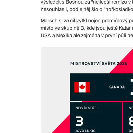
výsledek s Bosnou za "nejlepší remízu v 
nesouhlasil, podle něj šlo o "hořkosladkou
Marsch si za cíl vytkl nejen premiérový 
místo ve skupině B, kde jsou ještě Katar
USA a Mexika ale zejména v první půli n