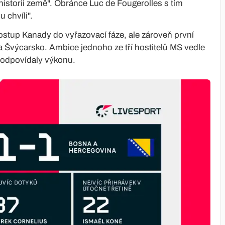
historii země". Obránce Luc de Fougerolles s tím
 chvíli".
postup Kanady do vyřazovací fáze, ale zároveň první
 a Švýcarsko. Ambice jednoho ze tří hostitelů MS vedle
eodpovídaly výkonu.