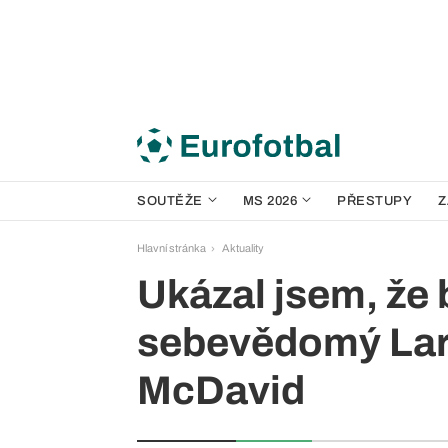
SOUTĚŽE
MS 2026
PŘESTUPY
Z
Hlavní stránka
Aktuality
Ukázal jsem, že 
sebevědomý Lari
McDavid