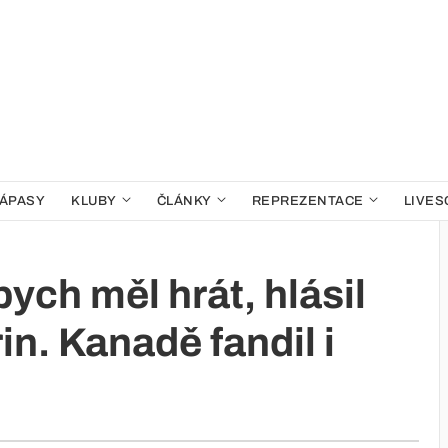
ÁPASY
KLUBY
ČLÁNKY
REPREZENTACE
LIVES
bych měl hrát, hlásil
n. Kanadě fandil i