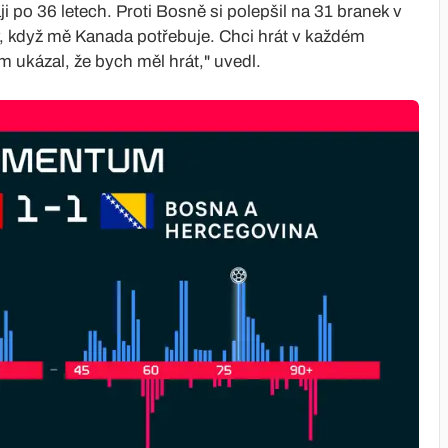
ji po 36 letech. Proti Bosně si polepšil na 31 branek v
ly, když mě Kanada potřebuje. Chci hrát v každém
m ukázal, že bych měl hrát," uvedl.