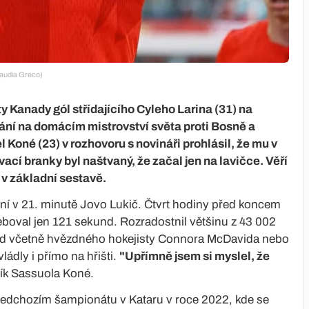
laudia Greco)
ty Kanady gól střídajícího Cyleho Larina (31) na
ní na domácím mistrovství světa proti Bosně a
Koné (23) v rozhovoru s novináři prohlásil, že mu v
vací branky byl naštvaný, že začal jen na lavičce. Věří
o v základní sestavě.
ní v 21. minutě Jovo Lukič. Čtvrt hodiny před koncem
řeboval jen 121 sekund. Rozradostnil většinu z 43 002
ld včetně hvězdného hokejisty Connora McDavida nebo
ádly i přímo na hřišti.
"Upřímně jsem si myslel, že
ník Sassuola Koné.
 předchozím šampionátu v Kataru v roce 2022, kde se