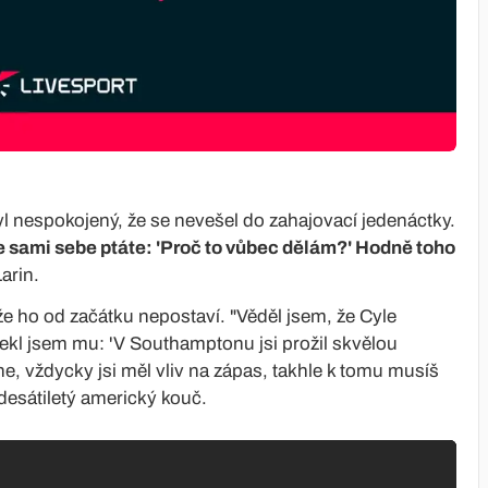
 nespokojený, že se nevešel do zahajovací jedenáctky.
se sami sebe ptáte: 'Proč to vůbec dělám?' Hodně toho
Larin.
e ho od začátku nepostaví. "Věděl jsem, že Cyle
ekl jsem mu: 'V Southamptonu jsi prožil skvělou
 ne, vždycky jsi měl vliv na zápas, takhle k tomu musíš
adesátiletý americký kouč.