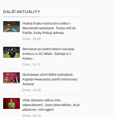
DALŠÍ AKTUALITY
Hrdina finále mistrovství světa v
Barceloně nezůstane. Torres míří do
Paříže, kluby finišují dohodu
Dnes, 15:02
Bennacer po sedmi letech rozvázal
smlouvu s AC Milán. Zahraje si v
Kataru
Dnes, 14:11
Guimaraes učinil těžké rozhodnutí.
Kapitán Newcastlu posílil mistrovský
Arsenal
Dnes, 13:25
Vítek dostane velkou míru
odpovědnosti. Jsem přesvědčen, že je
připraven, míní agent
Dnes, 12:14