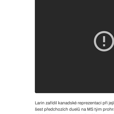
Larin zařídil kanadské reprezentaci při je
šest předchozích duelů na MS tým prohrá