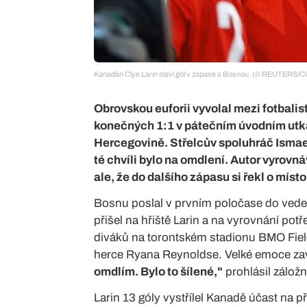
Kanaďan Clye Larin slaví gól v zápase s Bosnou. (© REUTERS/C
Obrovskou euforii vyvolal mezi fotbalis
konečných 1:1 v pátečním úvodním utká
Hercegovině. Střelcův spoluhráč Ismael 
té chvíli bylo na omdlení. Autor vyrovná
ale, že do dalšího zápasu si řekl o míst
Bosnu poslal v prvním poločase do vede
přišel na hřiště Larin a na vyrovnání pot
diváků na torontském stadionu BMO Fie
herce Ryana Reynoldse. Velké emoce zavl
omdlím. Bylo to šílené,"
prohlásil zálož
Larin 13 góly vystřílel Kanadě účast na