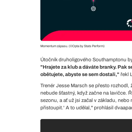
Momentum zápasu. (©Opta by Stats Perform)
Útočník druholigového Southamptonu byl
"Hrajete za klub a dáváte branky. Pak 
obětujete, abyste se sem dostali,"
řekl 
Trenér Jesse Marsch se přesto rozhodl, ž
nebude šťastný, když začne na lavičce. Ř
sezonu, a ať už jsi začal v základu, nebo
přistoupit.' A to udělal," prohlásil dvaap