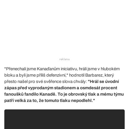
"Přenechali jsme Kanaďanům iniciativu, hráli jsme v hlubokém
bloku a byli jsme příliš defenzivní," hodnotil Barbarez, který
přesto našel pro své svěřence slova chvály:
"Hrál se úvodní
zápas před vyprodaným stadionem a osmdesát procent
fanoušků fandilo Kanadě. To je obrovský tlak a mému týmu
patří velká za to, že tomuto tlaku nepodlehl."