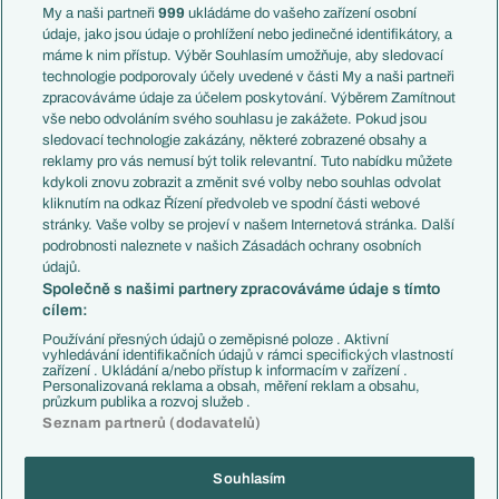
Francie
My a naši partneři
999
ukládáme do vašeho zařízení osobní
Témata
Itálie
údaje, jako jsou údaje o prohlížení nebo jedinečné identifikátory, a
Představení týmů MS
Německo
máme k nim přístup. Výběr Souhlasím umožňuje, aby sledovací
EuroSkauting
Španělsko
technologie podporovaly účely uvedené v části My a naši partneři
PL v kostce
Argentina
zpracováváme údaje za účelem poskytování. Výběrem Zamítnout
Evropské koeficienty
Brazílie
vše nebo odvoláním svého souhlasu je zakážete. Pokud jsou
Přestupy
sledovací technologie zakázány, některé zobrazené obsahy a
Přestupové spekulace
reklamy pro vás nemusí být tolik relevantní. Tuto nabídku můžete
Přestupy
Zranění
kdykoli znovu zobrazit a změnit své volby nebo souhlas odvolat
Zápasy
kliknutím na odkaz Řízení předvoleb ve spodní části webové
Livescore
stránky. Vaše volby se projeví v našem Internetová stránka. Další
Kluby
Tipovací soutěž
podrobnosti naleznete v našich Zásadách ochrany osobních
Arsenal FC
Fotbal TV
údajů.
Chelsea FC
Společně s našimi partnery zpracováváme údaje s tímto
Manchester United
cílem:
AC Milán
Juventus FC
Používání přesných údajů o zeměpisné poloze . Aktivní
Bayern Mnichov
vyhledávání identifikačních údajů v rámci specifických vlastností
zařízení . Ukládání a/nebo přístup k informacím v zařízení .
FC Barcelona
Personalizovaná reklama a obsah, měření reklam a obsahu,
Real Madrid
průzkum publika a rozvoj služeb .
Seznam partnerů (dodavatelů)
Souhlasím