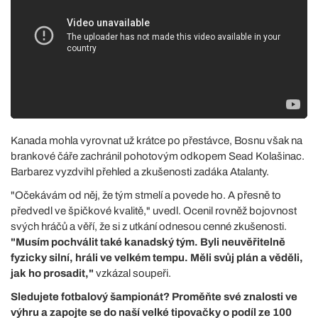
Kanada mohla vyrovnat už krátce po přestávce, Bosnu však na
brankové čáře zachránil pohotovým odkopem Sead Kolašinac.
Barbarez vyzdvihl přehled a zkušenosti zadáka Atalanty.
"Očekávám od něj, že tým stmelí a povede ho. A přesně to
předvedl ve špičkové kvalitě," uvedl. Ocenil rovněž bojovnost
svých hráčů a věří, že si z utkání odnesou cenné zkušenosti.
"Musím pochválit také kanadský tým. Byli neuvěřitelně
fyzicky silní, hráli ve velkém tempu. Měli svůj plán a věděli,
jak ho prosadit,"
vzkázal soupeři.
Sledujete fotbalový šampionát? Proměňte své znalosti ve
výhru a zapojte se do naší velké tipovačky o podíl ze 100