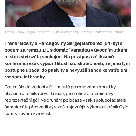
Trenér Bosny Sergej Barbarez. (© Ulrik Pedersen/NurPhoto / Shutterstock Editorial)
Trenér Bosny a Hercegoviny Sergej Barbarez (54) byl s
bodem za remízu 1:1 s domácí Kanadou v úvodním utkání
mistrovství světa spokojen. Na pozápasové tiskové
konferenci však vyjádřil lítost nad skutečností, že jeho tým
postupně upadal do pasivity a nevyužil šance ke vstřelení
rozhodující branky.
Bosna šla do vedení v 21. minutě po rohovém kopu díky
hlavičce útočníka Jova Lukiče, pro něhož o premiérový
reprezentační gól. Ve druhém poločase však spolupořadatelé
šampionátu předvedli výrazně bojovnější výkon a útočník Cyle
Larin v závěru vyrovnal.