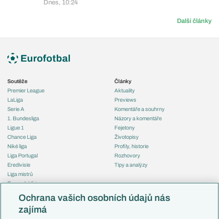
Dnes, 10:24
Další články
Soutěže
Články
Premier League
Aktuality
LaLiga
Previews
Serie A
Komentáře a souhrny
1. Bundesliga
Názory a komentáře
Ligue 1
Fejetony
Chance Liga
Životopisy
Niké liga
Profily, historie
Liga Portugal
Rozhovory
Eredivisie
Tipy a analýzy
Liga mistrů
Evropská liga
Reprezentace
Konferenční liga
Česko
Ochrana vašich osobních údajů nás
Mistrovství světa
Slovensko
zajímá
Liga národů
Anglie