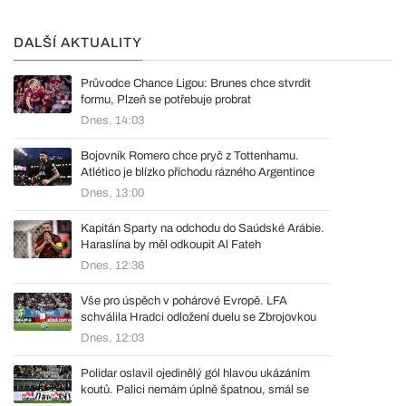
DALŠÍ AKTUALITY
Průvodce Chance Ligou: Brunes chce stvrdit
formu, Plzeň se potřebuje probrat
Dnes, 14:03
Bojovník Romero chce pryč z Tottenhamu.
Atlético je blízko příchodu rázného Argentince
Dnes, 13:00
Kapitán Sparty na odchodu do Saúdské Arábie.
Haraslína by měl odkoupit Al Fateh
Dnes, 12:36
Vše pro úspěch v pohárové Evropě. LFA
schválila Hradci odložení duelu se Zbrojovkou
Dnes, 12:03
Polidar oslavil ojedinělý gól hlavou ukázáním
koutů. Palici nemám úplně špatnou, smál se