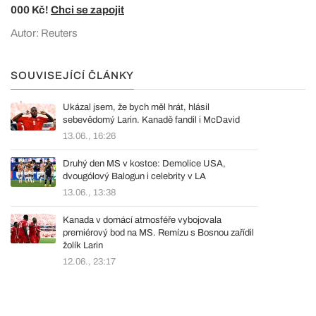
000 Kč!
Chci se zapojit
Autor: Reuters
SOUVISEJÍCÍ ČLÁNKY
Ukázal jsem, že bych měl hrát, hlásil
sebevědomý Larin. Kanadě fandil i McDavid
13.06., 16:26
Druhý den MS v kostce: Demolice USA,
dvougólový Balogun i celebrity v LA
13.06., 13:38
Kanada v domácí atmosféře vybojovala
premiérový bod na MS. Remízu s Bosnou zařídil
žolík Larin
12.06., 23:17