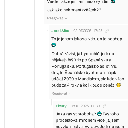
Verde, takže jim tam něco vyřídím
Jak jako nekrmení zvířátek??
Reagovat
Jordi Alba
08.07.2026
17:25
To je jenom takovej vtip, on to pochopí.
Dobrá závist, já bych chtěl jednou
nějakej větší trip po Španělsku a
Portugalsku. Portugalsko asi stihnu
dřív, to Španělsko bych mohl nějak
udělat 2030 s Mundialem, ale kdo ví co
bude za 4 roky a kolik bude peněz.
Reagovat
Fleury
08.07.2026
17:30
Jaká závist proboha?
Tys toho
procestoval mnohem více, já jsem
nevytáhl paty z Evropy. Jednou jsem