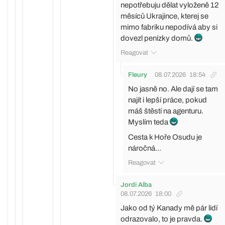
nepotřebuju dělat vyloženě 12
měsíců Ukrajince, kterej se
mimo fabriku nepodívá aby si
dovezl penízky domů.
Reagovat
Fleury
08.07.2026
18:54
No jasně no. Ale dají se tam
najít i lepší práce, pokud
máš štěstí na agenturu.
Myslím teda
Cesta k Hoře Osudu je
náročná...
Reagovat
Jordi Alba
08.07.2026
18:00
Jako od tý Kanady mě pár lidí
odrazovalo, to je pravda.