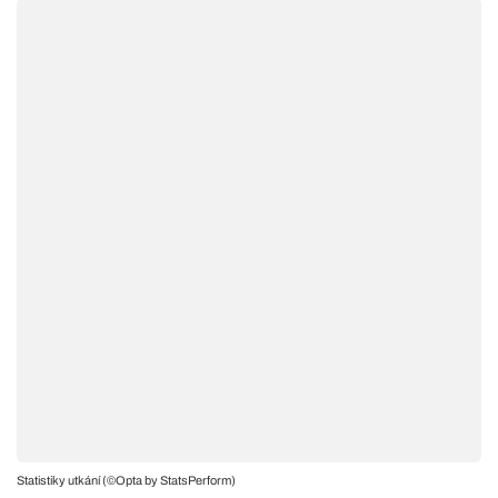
Statistiky utkání (©Opta by StatsPerform)