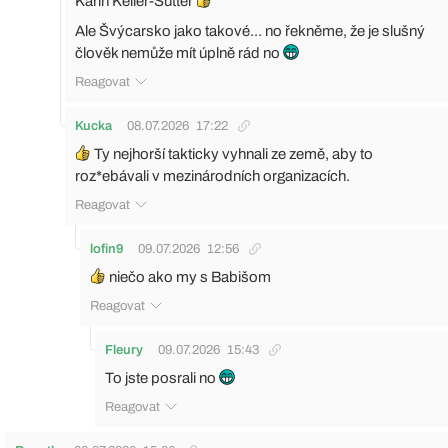
Karin Keller-Sutter
Ale Švýcarsko jako takové... no řekněme, že je slušný
člověk nemůže mít úplně rád no
Reagovat
Kucka
08.07.2026
17:22
Ty nejhorší takticky vyhnali ze země, aby to
roz*ebávali v mezinárodních organizacích.
Reagovat
lofin9
09.07.2026
12:56
niečo ako my s Babišom
Reagovat
Fleury
09.07.2026
15:43
To jste posrali no
Reagovat