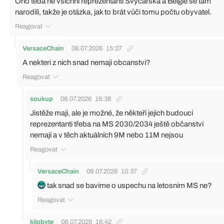
Ono teda ne všichni reprezentanti Švýcarska a Belgie se tam
narodili, takže je otázka, jak to brát vůči tomu počtu obyvatel.
Reagovat
VersaceChain
08.07.2026
15:27
A nekteri z nich snad nemaji obcanstvi?
Reagovat
soukup
08.07.2026
16:38
Jistěže maji, ale je možné, že někteří jejich budoucí
reprezentanti třeba na MS 2030/2034 ještě občanství
nemají a v těch aktuálních 9M nebo 11M nejsou
Reagovat
VersaceChain
09.07.2026
10:37
tak snad se bavime o uspechu na letosnim MS ne?
Reagovat
kilobyte
08.07.2026
16:42