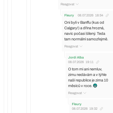
Reagovat
Fleury
08.07.2026
18:54
Oni byli v Banffu (kus od
Calgary!) a dřina hrozná,
navíc počasí šílený. Teda
tam normální samozřejmě.
Reagovat
Jordi Alba
08.07.2026
19:11
O tom mi ani nemluv,
zimu nedávám a v týhle
naší republice je zima 10
měsíců v roce.
Reagovat
Fleury
08.07.2026
19:32