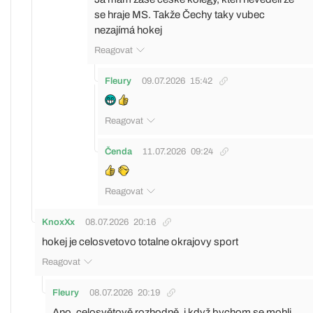
se hraje MS. Takže Čechy taky vubec
nezajímá hokej
Reagovat
Fleury
09.07.2026
15:42
Reagovat
Čenda
11.07.2026
09:24
Reagovat
KnoxXx
08.07.2026
20:16
hokej je celosvetovo totalne okrajovy sport
Reagovat
Fleury
08.07.2026
20:19
Ano, celosvětově rozhodně, i když bychom se mohli