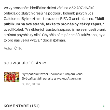
Ve vyprodaném hledišti se drtivá většina z 52 497 diváků
oblékla do žlutých dresů na podporu kolumbijských Los
Cafeteros. Byl mezi nimi i prezident FIFA Gianni Infantino.
"Měli
publikum na své straně, takže to pro nás byl těžký zápas,"
uvedl Kobel. "V některých částech zápasu jsme se museli bránit
a zůstat psychicky silní. Chybělo nám pár hráčů, takže ano, byla
to pro nás velká výzva," dodal gólman.
Autor: ČTK
SOUVISEJÍCÍ ČLÁNKY
Sympatické tažení Kolumbie turnajem končí.
Švýcaři zvládli penalty a vyzvou Argentinu
08.07., 01:14
KOMENTÁŘE (151)