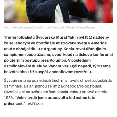
Murat Yakin už se nemůže dočkat dalšího utkání (© Reuters/Simon Fearn)
Trenér fotbalistů Švýcarska Murat Yakin byl (51) nadšený,
že se jeho tým ve čtvrtfinále mistrovství světa v Americe
utká s obhájci titulu z Argentiny. Konkurovat úřadujícím
šampionům bude úžasné, uvedl kouč na tiskové konferenci
po úterním postupu přes Kolumbii. V posledním
osmifinálovém duelu ve Vancouveru gól nepadl, tým země
helvétského kříže uspěl v penaltovém rozstřelu.
Švýcaři se již na posledních třech mistrovstvích světa dostali do
osmifinále, ale ani jednou se jim pak nepodařilo postoupit.
Čtvrtfinále si na světovém šampionátu zahrají poprvé od roku
1954.
"Velmi tvrdě jsme pracovali a teď máme tuto
příležitost,"
řekl Yakin.