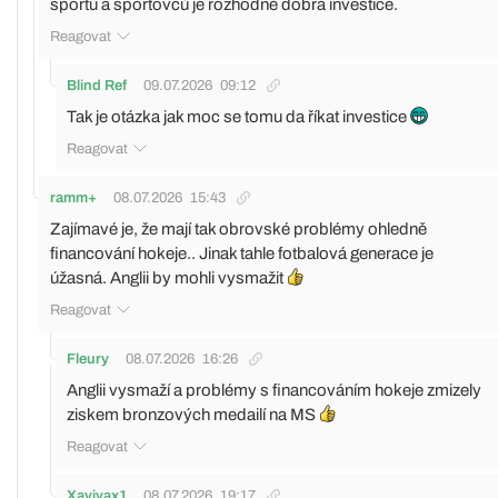
sportu a sportovců je rozhodně dobrá investice.
Reagovat
Blind Ref
09.07.2026
09:12
Tak je otázka jak moc se tomu da říkat investice
Reagovat
ramm+
08.07.2026
15:43
Zajímavé je, že mají tak obrovské problémy ohledně
financování hokeje.. Jinak tahle fotbalová generace je
úžasná. Anglii by mohli vysmažit
Reagovat
Fleury
08.07.2026
16:26
Anglii vysmaží a problémy s financováním hokeje zmizely
ziskem bronzových medailí na MS
Reagovat
Xavivax1
08.07.2026
19:17