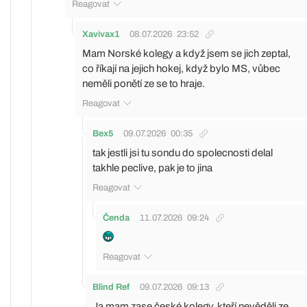
Reagovat
Xavivax1
08.07.2026
23:52
Mam Norské kolegy a když jsem se jich zeptal,
co říkají na jejich hokej, když bylo MS, vůbec
neměli ponětí ze se to hraje.
Reagovat
Bex5
09.07.2026
00:35
tak jestli jsi tu sondu do spolecnosti delal
takhle peclive, pak je to jina
Reagovat
Čenda
11.07.2026
09:24
Reagovat
Blind Ref
09.07.2026
09:13
Ja mam zase české kolegy, kteří nevěděli ze