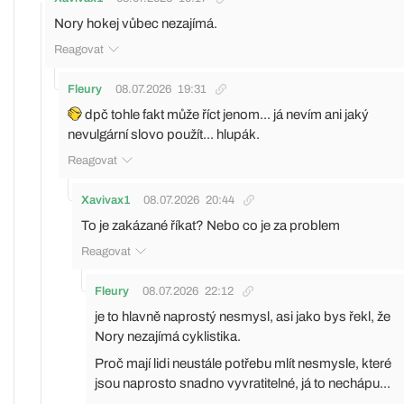
Nory hokej vůbec nezajímá.
Reagovat
Fleury
08.07.2026
19:31
dpč tohle fakt může říct jenom... já nevím ani jaký
nevulgární slovo použít... hlupák.
Reagovat
Xavivax1
08.07.2026
20:44
To je zakázané říkat? Nebo co je za problem
Reagovat
Fleury
08.07.2026
22:12
je to hlavně naprostý nesmysl, asi jako bys řekl, že
Nory nezajímá cyklistika.
Proč mají lidi neustále potřebu mlít nesmysle, které
jsou naprosto snadno vyvratitelné, já to nechápu...