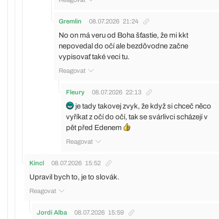
Gremlin
08.07.2026
21:24
No on má veru od Boha šťastie, že mi kkt
nepovedal do očí ale bezdôvodne začne
vypisovať také veci tu.
Reagovat
Fleury
08.07.2026
22:13
je tady takovej zvyk, že když si chceč něco
vyříkat z očí do očí, tak se svárlivci scházejí v
pět před Edenem
Reagovat
Kincl
08.07.2026
15:52
Upravil bych to, je to slovák.
Reagovat
Jordi Alba
08.07.2026
15:59