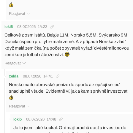
Reagovat
loki5
08.07.2026
14:23
Celkově z osmi států. Belgie 11M, Norsko 5,5M, Švýcarsko 9M.
Docela úspěch pro tyhle malé země. A v případě Norska zvlášť
když malá zemička (na počet obyvatel) vyřadí dvěstěmilionovou
zemi kde je fotbal náboženství.
Reagovat
zelda
08.07.2026
14:41
Norsko nalilo obrovské peníze do sportu a zlepšují se teď
snad úplně všude. Evidentně ví, jak a kam správně investovat.
Reagovat
loki5
08.07.2026
14:48
Jo to jsem také koukal. Oni mají prachů dost a investice do