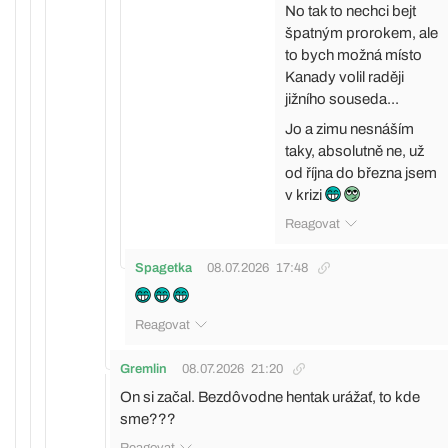
No tak to nechci bejt
špatným prorokem, ale
to bych možná místo
Kanady volil raději
jižního souseda...
Jo a zimu nesnáším
taky, absolutně ne, už
od října do března jsem
v krizi
Reagovat
Spagetka
08.07.2026
17:48
Reagovat
Gremlin
08.07.2026
21:20
On si začal. Bezdôvodne hentak urážať, to kde
sme???
Reagovat