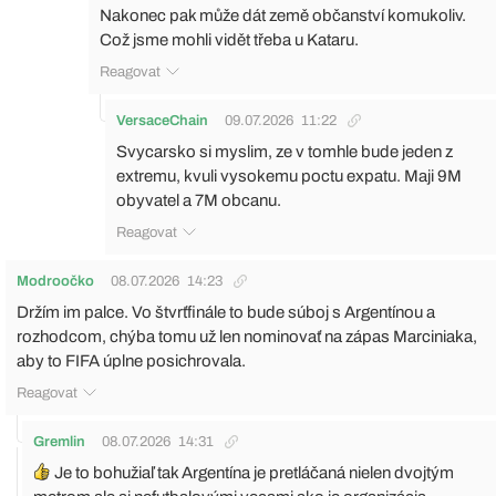
Nakonec pak může dát země občanství komukoliv.
Což jsme mohli vidět třeba u Kataru.
Reagovat
VersaceChain
09.07.2026
11:22
Svycarsko si myslim, ze v tomhle bude jeden z
extremu, kvuli vysokemu poctu expatu. Maji 9M
obyvatel a 7M obcanu.
Reagovat
Modroočko
08.07.2026
14:23
Držím im palce. Vo štvrťfinále to bude súboj s Argentínou a
rozhodcom, chýba tomu už len nominovať na zápas Marciniaka,
aby to FIFA úplne posichrovala.
Reagovat
Gremlin
08.07.2026
14:31
Je to bohužiaľ tak Argentína je pretláčaná nielen dvojtým