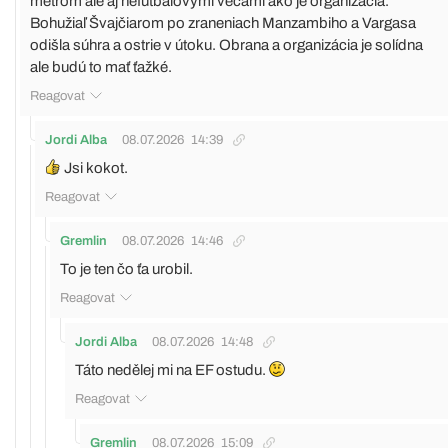
metrom ale aj nefutbalovými vecami ako je organizácia.
Bohužiaľ Švajčiarom po zraneniach Manzambiho a Vargasa
odišla súhra a ostrie v útoku. Obrana a organizácia je solídna
ale budú to mať ťažké.
Reagovat
Jordi Alba
08.07.2026
14:39
Jsi kokot.
Reagovat
Gremlin
08.07.2026
14:46
To je ten čo ťa urobil.
Reagovat
Jordi Alba
08.07.2026
14:48
Táto nedělej mi na EF ostudu.
Reagovat
Gremlin
08.07.2026
15:09