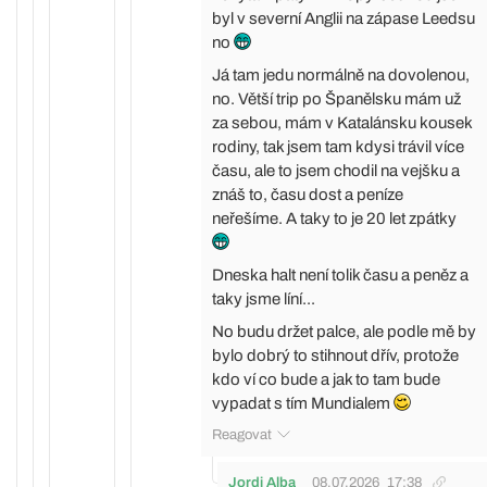
byl v severní Anglii na zápase Leedsu
no
Já tam jedu normálně na dovolenou,
no. Větší trip po Španělsku mám už
za sebou, mám v Katalánsku kousek
rodiny, tak jsem tam kdysi trávil více
času, ale to jsem chodil na vejšku a
znáš to, času dost a peníze
neřešíme. A taky to je 20 let zpátky
Dneska halt není tolik času a peněz a
taky jsme líní...
No budu držet palce, ale podle mě by
bylo dobrý to stihnout dřív, protože
kdo ví co bude a jak to tam bude
vypadat s tím Mundialem
Reagovat
Jordi Alba
08.07.2026
17:38