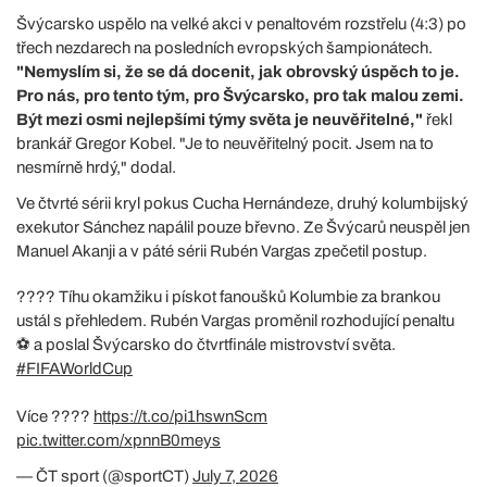
Švýcarsko uspělo na velké akci v penaltovém rozstřelu (4:3) po
třech nezdarech na posledních evropských šampionátech.
"Nemyslím si, že se dá docenit, jak obrovský úspěch to je.
Pro nás, pro tento tým, pro Švýcarsko, pro tak malou zemi.
Být mezi osmi nejlepšími týmy světa je neuvěřitelné,"
řekl
brankář Gregor Kobel. "Je to neuvěřitelný pocit. Jsem na to
nesmírně hrdý," dodal.
Ve čtvrté sérii kryl pokus Cucha Hernándeze, druhý kolumbijský
exekutor Sánchez napálil pouze břevno. Ze Švýcarů neuspěl jen
Manuel Akanji a v páté sérii Rubén Vargas zpečetil postup.
???? Tíhu okamžiku i pískot fanoušků Kolumbie za brankou
ustál s přehledem. Rubén Vargas proměnil rozhodující penaltu
⚽ a poslal Švýcarsko do čtvrtfinále mistrovství světa.
#FIFAWorldCup
Více ????
https://t.co/pi1hswnScm
pic.twitter.com/xpnnB0meys
— ČT sport (@sportCT)
July 7, 2026