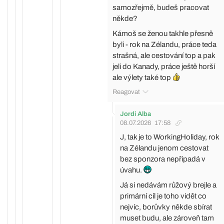
samozřejmě, budeš pracovat
někde?
Kámoš se ženou takhle přesně
byli - rok na Zélandu, práce teda
strašná, ale cestování top a pak
jeli do Kanady, práce ještě horší
ale výlety také top
Reagovat
Jordi Alba
08.07.2026
17:58
J, tak je to WorkingHoliday, rok
na Zélandu jenom cestovat
bez sponzora nepřipadá v
úvahu.
Já si nedávám růžový brejle a
primární cíl je toho vidět co
nejvíc, borůvky někde sbírat
muset budu, ale zároveň tam