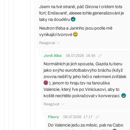
Jsem na tvé straně, páč Girona I cridem tots
fort; Endavant!, aleeee tohle generalizování je
taky na douděru
Neutron třeba a Janinho jsou podle mě
vynikající tvorové
Reagovat
Jordi Alba
08.07.2026
16:48
Normálních je jich spousta, Gazda tu beru
jako svýho eurofotbalovýho bráchu (když
zrovna nešíří ty jeho řeči o nekrmeni zvířátek
), jenom to hraju tzv na fanouška
Valencie, který řve po Viniciusovi, aby to
koště nechtělo pokračovat v konverzaci.
Reagovat
Fleury
08.07.2026
17:17
Do Valencie jedu za měsíc, pak na Cabo