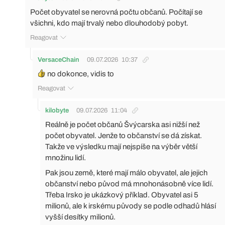
Počet obyvatel se nerovná počtu občanů. Počítají se
všichni, kdo mají trvalý nebo dlouhodobý pobyt.
Reagovat
VersaceChain
09.07.2026
10:37
no dokonce, vidis to
Reagovat
kilobyte
09.07.2026
11:04
Reálně je počet občanů Švýcarska asi nižší než
počet obyvatel. Jenže to občanství se dá získat.
Takže ve výsledku mají nejspíše na výběr větší
množinu lidí.
Pak jsou země, které mají málo obyvatel, ale jejich
občanství nebo původ má mnohonásobně více lidí.
Třeba Irsko je ukázkový příklad. Obyvatel asi 5
milionů, ale k irskému původy se podle odhadů hlásí
vyšší desítky milionů.