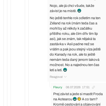
Nojo, ale já chci všude, takže
závist je na místě.
No ještě tenhle rok odletím na ten
Zéland na rok (mám teda čas a
mohl by až někdy k začátku
příštího roku, ale čím dřív tím líp
asi), jak se znám, tak nějaká ta
zastávka v Asii padne než se
vrátím a pak jsou stejný víza ještě
do Kanady na rok, ale to ještě
nemám teda daný jenom taková
možnost. No a najednou ten čas
letí a letí.
Reagovat
Fleury
08.07.2026
17:51
Prej závist a jede si mastit Froda
na Aotearou
A co tam?
Kromě cestování a objevování