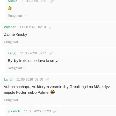
Kucka
11.06.2026
08:31
Reagovat
Witcher
11.06.2026
02:01
Za mě Kinský
Reagovat
Langi
11.06.2026
02:51
Byl by trojka a nedava to smysl
Reagovat
Langi
11.06.2026
02:50
Vubec nechapu, ve kterym vesmiru by Grealish jel na MS, kdyz
nejede Foden nebo Palmer
Reagovat
jirka-fcb
11.06.2026
05:23