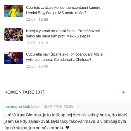
Courtois zvažuje konec reprezentační kariéry.
Uvolní Belgičan po MS cestu mládí?
12.06., 16:59
Korejský kouč se zastal Sona. Proměňování
šancí ale musí tým proti Mexiku zlepšit
12.06., 16:16
Cucurella baví Španělsko, při opanování MS si
vytetuje trenéra. Co odchod z Chelsea?
12.06., 15:40
KOMENTÁŘE (37)
nezbedná klobáska
10.06.2026
23:34
Určitě Xavi Simons, je to totiž úplnej dvojník jediný holky, do který
jsem se kdy zaláskoval. Byla taky taková tmavší a v obličeji byla
úplně stejná, jen neměla bradku ❤