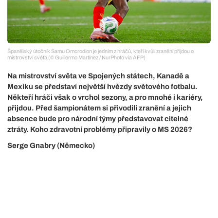
Španělský útočník Samu Omorodion je jedním z hráčů, kteří kvůli zranění přijdou o
mistrovství světa (© Guillermo Martínez / NurPhoto via AFP)
Na mistrovství světa ve Spojených státech, Kanadě a
Mexiku se představí největší hvězdy světového fotbalu.
Někteří hráči však o vrchol sezony, a pro mnohé i kariéry,
přijdou. Před šampionátem si přivodili zranění a jejich
absence bude pro národní týmy představovat citelné
ztráty. Koho zdravotní problémy připravily o MS 2026?
Serge Gnabry (Německo)