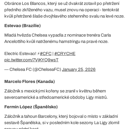
Obránce Los Blancos, který se už dvakrát zotavil po přetržení
předního zkříženého vazu, musel znovu na operaci - tentokrát
kvůli přetržené šlaše dvojhlavého stehenního svalu na levé noze.
Estevao (Brazílie)
Mladá hvězda Chelsea vypadla z nominace trenéra Carla
Ancelottiho kvůli natrženému hamstringu na pravé noze.
Electric Estevao! ⚡️
#CFC
|
#CRYCHE
pic.twitter.com/7VjKYQ9wsT
— Chelsea FC (@ChelseaFC)
January 25, 2026
Marcelo Flores (Kanada)
Záložník s mexickými kořeny se zranil v květnu během
severoamerické a středoamerické obdoby Ligy mistrů.
Fermín López (Španělsko)
Záložník a tahoun Barcelony, který bojoval o místo v základní
sestavě Španělska, si v posledním kole sezony La Ligy zlomil
pravou nártní kost.