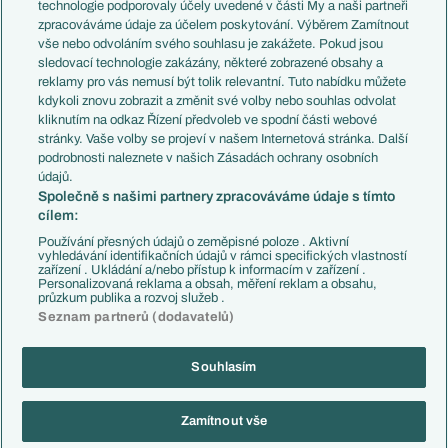
EuroSkauting
Španělsko
technologie podporovaly účely uvedené v části My a naši partneři
PL v kostce
Argentina
zpracováváme údaje za účelem poskytování. Výběrem Zamítnout
Evropské koeficienty
Brazílie
vše nebo odvoláním svého souhlasu je zakážete. Pokud jsou
Přestupy
sledovací technologie zakázány, některé zobrazené obsahy a
Přestupové spekulace
reklamy pro vás nemusí být tolik relevantní. Tuto nabídku můžete
Přestupy
Zranění
kdykoli znovu zobrazit a změnit své volby nebo souhlas odvolat
Zápasy
kliknutím na odkaz Řízení předvoleb ve spodní části webové
Livescore
stránky. Vaše volby se projeví v našem Internetová stránka. Další
Kluby
Tipovací soutěž
podrobnosti naleznete v našich Zásadách ochrany osobních
Arsenal FC
Fotbal TV
údajů.
Chelsea FC
Společně s našimi partnery zpracováváme údaje s tímto
Manchester United
cílem:
AC Milán
Juventus FC
Používání přesných údajů o zeměpisné poloze . Aktivní
Bayern Mnichov
vyhledávání identifikačních údajů v rámci specifických vlastností
zařízení . Ukládání a/nebo přístup k informacím v zařízení .
FC Barcelona
Personalizovaná reklama a obsah, měření reklam a obsahu,
Real Madrid
průzkum publika a rozvoj služeb .
Seznam partnerů (dodavatelů)
Souhlasím
Copyright © 2001-2026 EuroFotbal.cz. Využíváme zpravodajství ČTK.
RSS
Podmínky užití
Informace o zpracování osobních údajů
Zamítnout vše
GDPR a žurnalistika
Nastavení soukromí
Kontakt
Tiráž