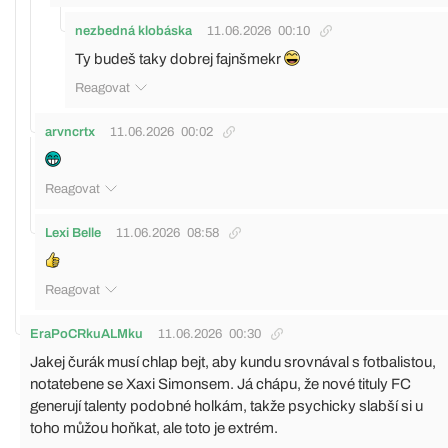
nezbedná klobáska
11.06.2026
00:10
Ty budeš taky dobrej fajnšmekr
Reagovat
arvncrtx
11.06.2026
00:02
Reagovat
Lexi Belle
11.06.2026
08:58
Reagovat
EraPoCRkuALMku
11.06.2026
00:30
Jakej čurák musí chlap bejt, aby kundu srovnával s fotbalistou,
notatebene se Xaxi Simonsem. Já chápu, že nové tituly FC
generují talenty podobné holkám, takže psychicky slabší si u
toho můžou hoňkat, ale toto je extrém.