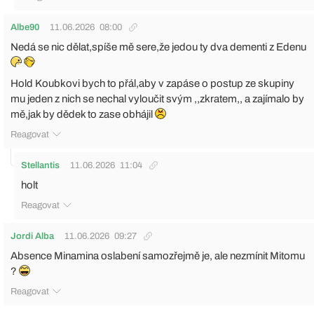
Albe90
11.06.2026
08:00
Nedá se nic dělat,spíše mě sere,že jedou ty dva dementi z Edenu
Hold Koubkovi bych to přál,aby v zapáse o postup ze skupiny
mu jeden z nich se nechal vyloučit svým ,,zkratem,, a zajímalo by
mě,jak by dědek to zase obhájil
Reagovat
Stellantis
11.06.2026
11:04
holt
Reagovat
Jordi Alba
11.06.2026
09:27
Absence Minamina oslabení samozřejmě je, ale nezmínit Mitomu
?
Reagovat