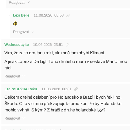
Reagovat
Lexi Belle
11.06.2026
08:58
Reagovat
Wednesdayite
10.06.2026
23:51
Vím, že za to dostanu rekt, ale mně tam chybí Kliment.
A jinak López a De Ligt. Toho druhého mám v sestavě ManU moc
rád.
Reagovat
EraPoCRkuALMku
11.06.2026
00:31
Celkem citelné oslabení pro Holandsko a Brazílii bych řekl, no.
Škoda. O to víc mne překvapuje ta predikce, že by Holandsko
mohlo vyhrát. S kým? Z hráči z druhé holandské ligy?
Reagovat