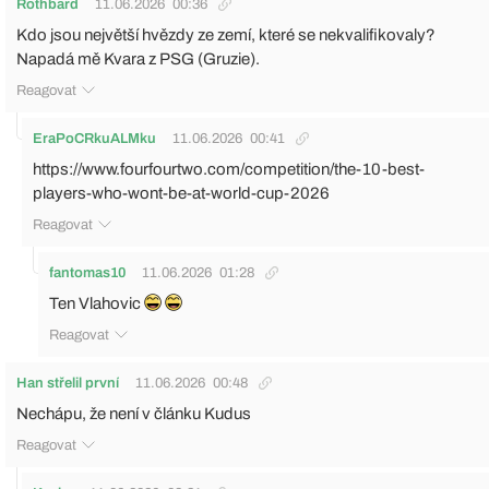
Rothbard
11.06.2026
00:36
Kdo jsou největší hvězdy ze zemí, které se nekvalifikovaly?
Napadá mě Kvara z PSG (Gruzie).
Reagovat
EraPoCRkuALMku
11.06.2026
00:41
https://www.fourfourtwo.com/competition/the-10-best-
players-who-wont-be-at-world-cup-2026
Reagovat
fantomas10
11.06.2026
01:28
Ten Vlahovic
Reagovat
Han střelil první
11.06.2026
00:48
Nechápu, že není v článku Kudus
Reagovat