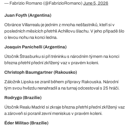
— Fabrizio Romano (@FabrizioRomano)
June 5, 2026
Juan Foyth (Argentina)
Obránce Villarrealu je jedním z mnoha nešťastníků, kteří si v
posledních měsících přetrhli Achillovu šlachu. V jeho případě šlo
o levou nohu na konci ledna.
Joaquín Panichelli (Argentina)
Útočník Štrasburku si při tréninku s národním týmem na konci
března přetrhl přední zkřížený vaz v pravém koleni.
Christoph Baumgartner (Rakousko)
Záložník Lipska se zranil během přípravy Rakouska. Národní
tým svou hvězdu nenahradil a na turnaj odcestoval s 25 hráči.
Rodrygo (Brazílie)
Útočník Realu Madrid si zkraje března přetrhl přední zkřížený vaz
a zároveň si poranil zevní meniskus v pravém koleni.
Éder Militao (Brazílie)