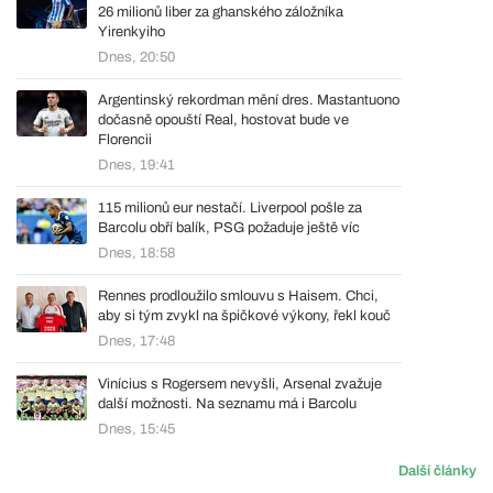
26 milionů liber za ghanského záložníka
Yirenkyiho
Dnes, 20:50
Argentinský rekordman mění dres. Mastantuono
dočasně opouští Real, hostovat bude ve
Florencii
Dnes, 19:41
115 milionů eur nestačí. Liverpool pošle za
Barcolu obří balík, PSG požaduje ještě víc
Dnes, 18:58
Rennes prodloužilo smlouvu s Haisem. Chci,
aby si tým zvykl na špičkové výkony, řekl kouč
Dnes, 17:48
Vinícius s Rogersem nevyšli, Arsenal zvažuje
další možnosti. Na seznamu má i Barcolu
Dnes, 15:45
Další články