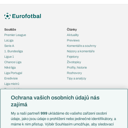
Soutěže
Články
Premier League
Aktuality
LaLiga
Previews
Serie A
Komentáře a souhrny
1. Bundesliga
Názory a komentáře
Ligue 1
Fejetony
Chance Liga
Životopisy
Niké liga
Profily, historie
Liga Portugal
Rozhovory
Eredivisie
Tipy a analýzy
Liga mistrů
Evropská liga
Reprezentace
Konferenční liga
Česko
Ochrana vašich osobních údajů nás
Mistrovství světa
Slovensko
zajímá
Liga národů
Anglie
Francie
My a naši partneři
999
ukládáme do vašeho zařízení osobní
Témata
Itálie
údaje, jako jsou údaje o prohlížení nebo jedinečné identifikátory, a
Představení týmů MS
Německo
máme k nim přístup. Výběr Souhlasím umožňuje, aby sledovací