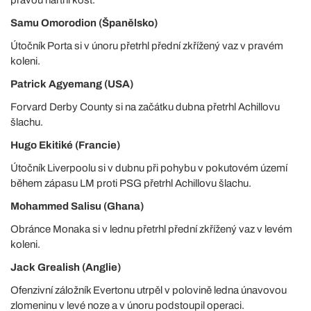
Samu Omorodion (Španělsko)
Útočník Porta si v únoru přetrhl přední zkřížený vaz v pravém
koleni.
Patrick Agyemang (USA)
Forvard Derby County si na začátku dubna přetrhl Achillovu
šlachu.
Hugo Ekitiké (Francie)
Útočník Liverpoolu si v dubnu při pohybu v pokutovém území
během zápasu LM proti PSG přetrhl Achillovu šlachu.
Mohammed Salisu (Ghana)
Obránce Monaka si v lednu přetrhl přední zkřížený vaz v levém
koleni.
Jack Grealish (Anglie)
Ofenzivní záložník Evertonu utrpěl v polovině ledna únavovou
zlomeninu v levé noze a v únoru podstoupil operaci.