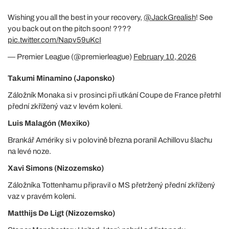
Wishing you all the best in your recovery,
@JackGrealish
! See
you back out on the pitch soon! ????
pic.twitter.com/Napv59uKcI
— Premier League (@premierleague)
February 10, 2026
Takumi Minamino (Japonsko)
Záložník Monaka si v prosinci při utkání Coupe de France přetrhl
přední zkřížený vaz v levém koleni.
Luis Malagón (Mexiko)
Brankář Amériky si v polovině března poranil Achillovu šlachu
na levé noze.
Xavi Simons (Nizozemsko)
Záložníka Tottenhamu připravil o MS přetržený přední zkřížený
vaz v pravém koleni.
Matthijs De Ligt (Nizozemsko)