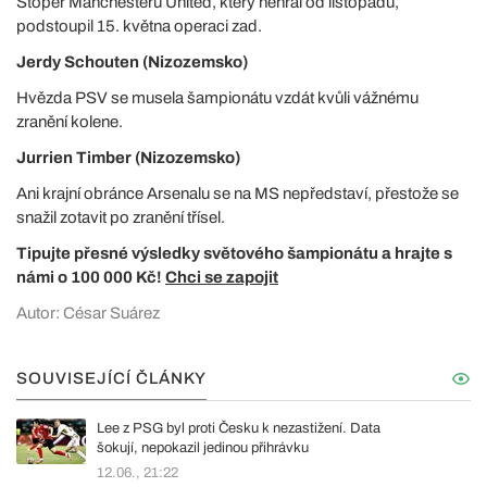
Stoper Manchesteru United, který nehrál od listopadu,
podstoupil 15. května operaci zad.
Jerdy Schouten (Nizozemsko)
Hvězda PSV se musela šampionátu vzdát kvůli vážnému
zranění kolene.
Jurrien Timber (Nizozemsko)
Ani krajní obránce Arsenalu se na MS nepředstaví, přestože se
snažil zotavit po zranění třísel.
Tipujte přesné výsledky světového šampionátu a hrajte s
námi o 100 000 Kč!
Chci se zapojit
Autor: César Suárez
SOUVISEJÍCÍ ČLÁNKY
Lee z PSG byl proti Česku k nezastižení. Data
šokují, nepokazil jedinou přihrávku
12.06., 21:22