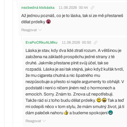
nezbedná klobáska
11.06.2026
00:44
Až jednou poznáš, co je to láska, tak si ze mě přestaneš
dělat prdelky
Reagovat
EraPoCRkuALMku
11.06.2026
00:50
Láska je stav, kdy dva lidé ztratí rozum. A většinou je
založena na základě prospěchu jedné strany z té
druhé. Jakmile přestane plnit svůj účel, tak se
rozpadá. Láska je asi tak stejná, jako když kuřák tvrdí,
že mu cigareta chutná a nic špatného mu
nezpůsobuje a přesto si najde argumenty to obhájit. V
podstatě i není o ničem jiném než o hormonech a
emocích. Sorry. Znám to. Znova už nepotřebuji.
Takže rád si z toho budu dělat prdelky.
Tak a teď
mi odepiš něco v tom stylu, že mám smutný život, já ti
dám paleček nahoru
a budeme spokojení
Reagovat