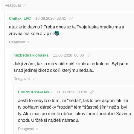
Reagovat
Chittak_LFC
10.06.2026
23:41
a jak je to davno? Treba dnes uz ta Tvoje laska bradku ma a
zrovna ma kole o v pici
Reagovat
nezbedná klobáska
11.06.2026
00:06
Jak ji znám, tak ta má v píči spíš koule a ne koleno. Byl jsem
snad jedinej idiot z okolí, kterýmu nedala..
Reagovat
EraPoCRkuALMku
11.06.2026
00:39
Jestli to nebylo o tom, že "nedal", tak to ber aspoň tak, že
ty pohlavní dárečky "rozdal" těm "šťastnějším" než si byl
ty. Ale u nás po městě občas takoví borci podobní Xavimu
chodí. Určitě si najdeš náhradu.
Reagovat