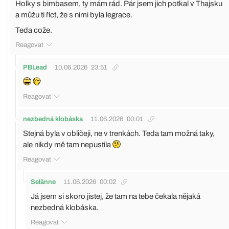
Holky s bimbasem, ty mám rád. Pár jsem jich potkal v Thajsku
a můžu ti říct, že s nimi byla legrace.
Teda cože.
Reagovat
PBLead
10.06.2026
23:51
Reagovat
nezbedná klobáska
11.06.2026
00:01
Stejná byla v obličeji, ne v trenkách. Teda tam možná taky,
ale nikdy mě tam nepustila
Reagovat
Selänne
11.06.2026
00:02
Já jsem si skoro jistej, že tam na tebe čekala nějaká
nezbedná klobáska.
Reagovat