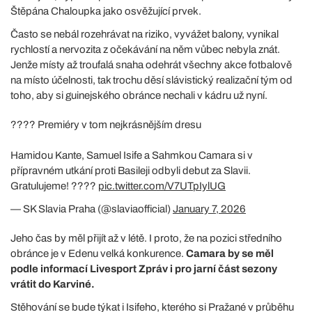
Štěpána Chaloupka jako osvěžující prvek.
Často se nebál rozehrávat na riziko, vyvážet balony, vynikal
rychlostí a nervozita z očekávání na něm vůbec nebyla znát.
Jenže místy až troufalá snaha odehrát všechny akce fotbalově
na místo účelnosti, tak trochu děsí slávistický realizační tým od
toho, aby si guinejského obránce nechali v kádru už nyní.
???? Premiéry v tom nejkrásnějším dresu
Hamidou Kante, Samuel Isife a Sahmkou Camara si v
přípravném utkání proti Basileji odbyli debut za Slavii.
Gratulujeme! ????
pic.twitter.com/V7UTpIylUG
— SK Slavia Praha (@slaviaofficial)
January 7, 2026
Jeho čas by měl přijít až v létě. I proto, že na pozici středního
obránce je v Edenu velká konkurence.
Camara by se měl
podle informací Livesport Zpráv i pro jarní část sezony
vrátit do Karviné.
Stěhování se bude týkat i Isifeho, kterého si Pražané v průběhu