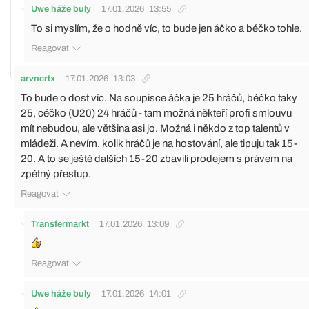
Uwe háže buly
17.01.2026
13:55
To si myslím, že o hodně víc, to bude jen áčko a béčko tohle.
Reagovat
arvncrtx
17.01.2026
13:03
To bude o dost víc. Na soupisce áčka je 25 hráčů, béčko taky
25, céčko (U20) 24 hráčů - tam možná někteří profi smlouvu
mít nebudou, ale většina asi jo. Možná i někdo z top talentů v
mládeži. A nevím, kolik hráčů je na hostování, ale tipuju tak 15-
20. A to se ještě dalších 15-20 zbavili prodejem s právem na
zpětný přestup.
Reagovat
Transfermarkt
17.01.2026
13:09
Reagovat
Uwe háže buly
17.01.2026
14:01