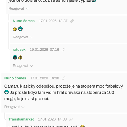
jednoho dobreho, coz se asi furt jeste vyplati
Reagovat
Nuno čomes
17.01.2026
18:37
Reagovat
ratusek
19.01.2026
07:16
Reagovat
Nuno čomes
17.01.2026
14:30
Camaru klasicky odepíšou, protože je na stopera moc fotbalový
Já prostě když tam vidím hrát dřeváka na stoperu za 100
mega, to je slast pro oči.
Reagovat
Transkamarket
17.01.2026
14:38