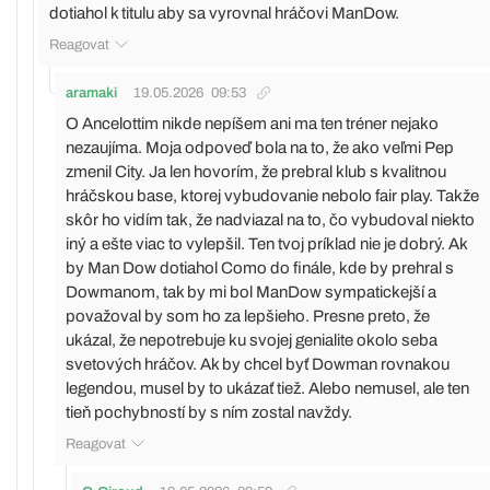
dotiahol k titulu aby sa vyrovnal hráčovi ManDow.
Reagovat
aramaki
19.05.2026
09:53
O Ancelottim nikde nepíšem ani ma ten tréner nejako
nezaujíma. Moja odpoveď bola na to, že ako veľmi Pep
zmenil City. Ja len hovorím, že prebral klub s kvalitnou
hráčskou base, ktorej vybudovanie nebolo fair play. Takže
skôr ho vidím tak, že nadviazal na to, čo vybudoval niekto
iný a ešte viac to vylepšil. Ten tvoj príklad nie je dobrý. Ak
by Man Dow dotiahol Como do finále, kde by prehral s
Dowmanom, tak by mi bol ManDow sympatickejší a
považoval by som ho za lepšieho. Presne preto, že
ukázal, že nepotrebuje ku svojej genialite okolo seba
svetových hráčov. Ak by chcel byť Dowman rovnakou
legendou, musel by to ukázať tiež. Alebo nemusel, ale ten
tieň pochybností by s ním zostal navždy.
Reagovat