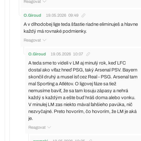
Reagovat
O.Giroud
19.05.2026
09:49
A v dlhodobej lige teda šťastie riadne eliminuješ a hlavne
každý má rovnaké podmienky.
Reagovat
O.Giroud
19.05.2026
10:07
A teda sme to videli v LM aj minulý rok, keď LFC
dostal ako víťaz hneď PSG, taký Arsenal PSV. Bayern
skončil druhý a musel ísť cez Real - PSG. Arsenal tam
mal Sporting a Atlétov. O ligovej fáze sa tiež
nemusíme baviť, že sa tam losuju zápasy a nehrá
každý s každým a ešte buď hráš doma alebo vonku.
V minulej LM zas niekto mával ľahšieho pavúka, nič
nezvyčajné. Preto hovorím, čo hovorím, že LM je aká
je.
Reagovat