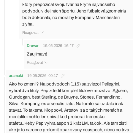
ktorý prepožičal svoju tvár na krytie najväčšieho
podvodu v dejinách športu. Jeho futbalová geometria
bola dokonalá, no morálny kompas v Manchesteri
zlyhal.
Reagovat
Drevar
19.05.2026
16:47
Zaujímavé
Reagovat
aramaki
19.05.2026
00:17
Ako ho zmenil? Na podvodoch (115) sa zviezol Pellegrini,
vyhral dva tituly. Pep zdedil komplet titulove mužstvo, Aguero,
Gundogan, best Sterling, de Bruyne, Stones, Fernandinho,
Silva, Kompany, ex arsenalisti atd. Na tomto sa uz dalo inak
stavat. To takemu Kloppovi, Artetovi sa o takých menách a
mentalite mohlo len snivat ked preberali trenersku
stafetu..Keby Pep vyhra aspon 3 krát LM, tak ok. Ale tam zistil
ake je to narocne prelomit opakovany neuspech, nieco co trva