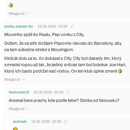
Reagovat
pesky passer-by
18.05.2026
23:08
Mourinho späť do Realu, Pep vonku z City.
Dúfam, že sa eštr dožijem Pepovho návratu do Barcelony, aby
sa tam súbežne stretol s Mouringom.
Klobúk dolu za to, čo dokázal s CIty. City bol dakedy tím, ktorý
smredel ropou až tak, že jediný srdciar tam bol bránkar Joe Hart,
ktorý ich často podržal nad vodou. On ten klub úplne zmenil
Reagovat
fantomas10
18.05.2026
23:46
Arsenal bere prachy kde podle tebe? Sbirka od fanousku?
Reagovat
aramaki
18.05.2026
23:59