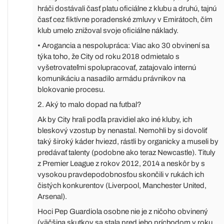
hráči dostávali časť platu oficiálne z klubu a druhú, tajnú
časť cez fiktívne poradenské zmluvy v Emirátoch, čím
klub umelo znižoval svoje oficiálne náklady.
• Arogancia a nespolupráca: Viac ako 30 obvinení sa
týka toho, že City od roku 2018 odmietalo s
vyšetrovateľmi spolupracovať, zatajovalo internú
komunikáciu a nasadilo armádu právnikov na
blokovanie procesu.
2. Aký to malo dopad na futbal?
Ak by City hrali podľa pravidiel ako iné kluby, ich
bleskový vzostup by nenastal. Nemohli by si dovoliť
taký široký káder hviezd, rástli by organicky a museli by
predávať talenty (podobne ako teraz Newcastle). Tituly
z Premier League z rokov 2012, 2014 a neskôr by s
vysokou pravdepodobnosťou skončili v rukách ich
čistých konkurentov (Liverpool, Manchester United,
Arsenal).
Hoci Pep Guardiola osobne nie je z ničoho obvinený
(väčšina skutkov sa stala pred jeho príchodom v roku