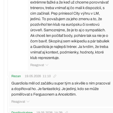
extrémne ťažké a že keď už chceme porovnávať
trénerov, treba vnímať aj čo mali k dispozícii, s
cim začínali. Pep priniesol City výhru v LM,
jedinú. To považujem za jeho zmenu a to, že
pozdvihol ten klub na európsku či svetovú
úroveň. Samozrejme, že je to aj o sympatiách.
Ak chceš len počítať body, poháre tak sa nie je o
čom baviť. Skopíruj sem wikipediu a pár tabuliek
a Guardiola je najlepší tréner. Ja tvrdím, že treba
vnímať aj kontext, podmienky, hodnoty, ktoré
klub reprezentuje.
Reagovat
Rezan
19.05.2026
11:10
Guardiola měl od začátku super tým a skvěle s ním pracoval
a doplňoval ho. Je fantastický. Je jediný, kdo se může
poměřovat s Fergusonem a Ancelottim.
Reagovat
Dontlookatme
19.05.2026
14:39