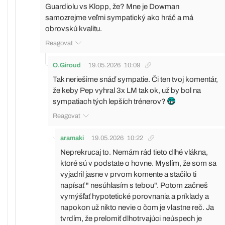
Guardiolu vs Klopp, že? Mne je Dowman
samozrejme veľmi sympatický ako hráč a má
obrovskú kvalitu.
Reagovat
O.Giroud
19.05.2026
10:09
Tak neriešime snáď sympatie. Či ten tvoj komentár,
že keby Pep vyhral 3x LM tak ok, už by bol na
sympatiach tých lepších trénerov?
Reagovat
aramaki
19.05.2026
10:22
Neprekrucaj to. Nemám rád tieto dlhé vlákna,
ktoré sú v podstate o hovne. Myslím, že som sa
vyjadril jasne v prvom komente a stačilo ti
napísať " nesúhlasím s tebou". Potom začneš
vymýšľať hypotetické porovnania a príklady a
napokon už nikto nevie o čom je vlastne reč. Ja
tvrdím, že prelomiť dlhotrvajúci neúspech je