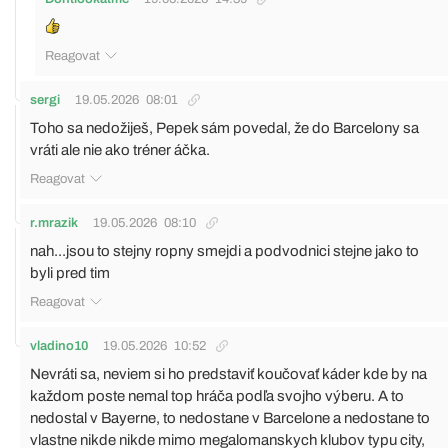
Reagovat
sergi
19.05.2026
08:01
Toho sa nedožiješ, Pepek sám povedal, že do Barcelony sa
vráti ale nie ako tréner áčka.
Reagovat
r.mrazik
19.05.2026
08:10
nah...jsou to stejny ropny smejdi a podvodnici stejne jako to
byli pred tim
Reagovat
vladino10
19.05.2026
10:52
Nevráti sa, neviem si ho predstaviť koučovať káder kde by na
každom poste nemal top hráča podľa svojho výberu. A to
nedostal v Bayerne, to nedostane v Barcelone a nedostane to
vlastne nikde nikde mimo megalomanskych klubov typu city,