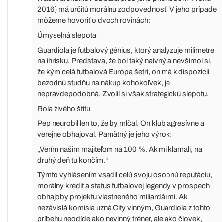
2016) má určitú morálnu zodpovednosť. V jeho prípade
môžeme hovoriť o dvoch rovinách:
Úmyselná slepota
Guardiola je futbalový génius, ktorý analyzuje milimetre
na ihrisku. Predstava, že bol taký naivný a nevšimol si,
že kým celá futbalová Európa šetrí, on má k dispozícii
bezodnú studňu na nákup kohokoľvek, je
nepravdepodobná. Zvolil si však strategickú slepotu.
Rola živého štítu
Pep neurobil len to, že by mlčal. On klub agresívne a
verejne obhajoval. Pamätný je jeho výrok:
„Verím našim majiteľom na 100 %. Ak mi klamali, na
druhý deň tu končím.“
Týmto vyhlásením vsadil celú svoju osobnú reputáciu,
morálny kredit a status futbalovej legendy v prospech
obhajoby projektu vlastneného miliardármi. Ak
nezávislá komisia uzná City vinným, Guardiola z tohto
príbehu neodíde ako nevinný tréner, ale ako človek,