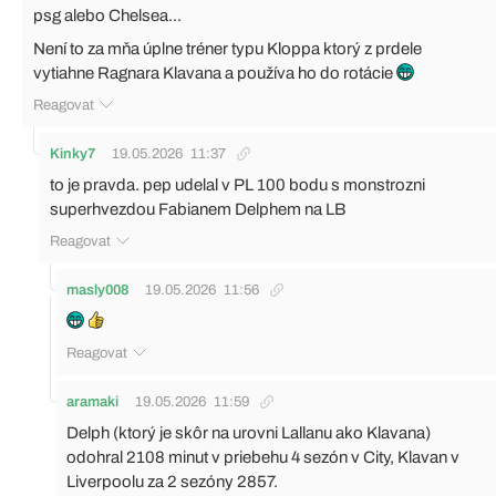
psg alebo Chelsea...
Není to za mňa úplne tréner typu Kloppa ktorý z prdele
vytiahne Ragnara Klavana a používa ho do rotácie
Reagovat
Kinky7
19.05.2026
11:37
to je pravda. pep udelal v PL 100 bodu s monstrozni
superhvezdou Fabianem Delphem na LB
Reagovat
masly008
19.05.2026
11:56
Reagovat
aramaki
19.05.2026
11:59
Delph (ktorý je skôr na urovni Lallanu ako Klavana)
odohral 2108 minut v priebehu 4 sezón v City, Klavan v
Liverpoolu za 2 sezóny 2857.