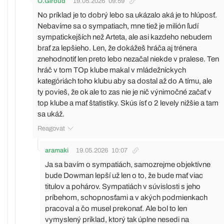
O.Giroud
19.05.2026
09:59
No príklad je to dobrý lebo sa ukázalo aká je to hlúposť.
Nebavíme sa o sympatiach, mne tiež je milión ľudí
sympatickejších než Arteta, ale asi kazdeho nebudem
brať za lepšieho. Len, že dokážeš hráča aj trénera
znehodnotiť len preto lebo nezačal niekde v pralese. Ten
hráč v tom TOp klube makal v mládežníckych
kategóriách toho klubu aby sa dostal až do A tímu, ale
ty povieš, že ok ale to zas nie je nič výnimočné začať v
top klube a mať štatistiky. Skús ísť o 2 levely nižšie a tam
sa ukáž.
Reagovat
aramaki
19.05.2026
10:07
Ja sa bavím o sympatiách, samozrejme objektívne
bude Dowman lepší už len o to, že bude mať viac
titulov a pohárov. Sympatiách v súvislosti s jeho
príbehom, schopnosťami a v akých podmienkach
pracoval a čo musel prekonať. Ale bol to len
vymyslený príklad, ktorý tak úplne nesedi na