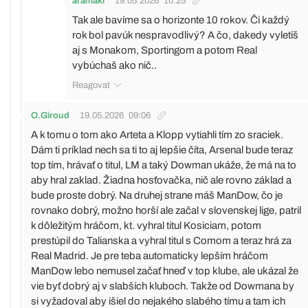
aramaki
19.05.2026
10:25
Tak ale bavíme sa o horizonte 10 rokov. Či každý
rok bol pavúk nespravodlivý? A čo, dakedy vyletíš
aj s Monakom, Sportingom a potom Real
vybúchaš ako nič..
Reagovat
O.Giroud
19.05.2026
09:06
A k tomu o tom ako Arteta a Klopp vytiahli tím zo sraciek.
Dám ti príklad nech sa ti to aj lepšie číta, Arsenal bude teraz
top tím, hrávať o titul, LM a taký Dowman ukáže, že má na to
aby hral zaklad. Žiadna hosťovačka, nič ale rovno základ a
bude proste dobrý. Na druhej strane máš ManDow, čo je
rovnako dobrý, možno horší ale začal v slovenskej lige, patril
k dôležitým hráčom, kt. vyhral titul Kosiciam, potom
prestúpil do Talianska a vyhral titul s Comom a teraz hrá za
Real Madrid. Je pre teba automaticky lepším hráčom
ManDow lebo nemusel začať hneď v top klube, ale ukázal že
vie byť dobrý aj v slabších kluboch. Takže od Dowmana by
si vyžadoval aby išiel do nejakého slabého tímu a tam ich