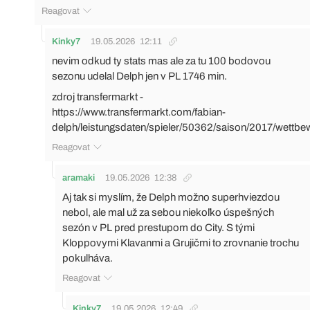
Reagovat
Kinky7
19.05.2026
12:11
nevim odkud ty stats mas ale za tu 100 bodovou
sezonu udelal Delph jen v PL 1746 min.
zdroj transfermarkt -
https://www.transfermarkt.com/fabian-
delph/leistungsdaten/spieler/50362/saison/2017/wettb
Reagovat
aramaki
19.05.2026
12:38
Aj tak si myslím, že Delph možno superhviezdou
nebol, ale mal už za sebou niekoľko úspešných
sezón v PL pred prestupom do City. S tými
Kloppovymi Klavanmi a Grujičmi to zrovnanie trochu
pokulháva.
Reagovat
Kinky7
19.05.2026
12:49