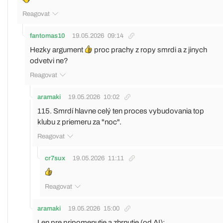
Reagovat
fantomas10
19.05.2026
09:14
Hezky argument
proc prachy z ropy smrdi a z jinych
odvetvi ne?
Reagovat
aramaki
19.05.2026
10:02
115. Smrdí hlavne celý ten proces vybudovania top
klubu z priemeru za "noc".
Reagovat
cr7sux
19.05.2026
11:11
Reagovat
aramaki
19.05.2026
15:00
Len pre pripomenutie a zhrnutie (od AI):