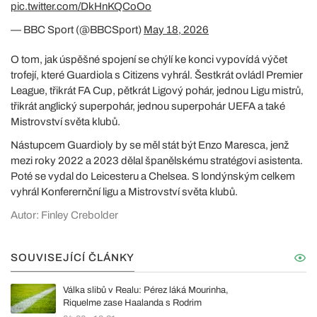
pic.twitter.com/DkHnKQCoOo
— BBC Sport (@BBCSport)
May 18, 2026
O tom, jak úspěšné spojení se chýlí ke konci vypovídá výčet
trofejí, které Guardiola s Citizens vyhrál. Šestkrát ovládl Premier
League, třikrát FA Cup, pětkrát Ligový pohár, jednou Ligu mistrů,
třikrát anglický superpohár, jednou superpohár UEFA a také
Mistrovství světa klubů.
Nástupcem Guardioly by se měl stát být Enzo Maresca, jenž
mezi roky 2022 a 2023 dělal španělskému stratégovi asistenta.
Poté se vydal do Leicesteru a Chelsea. S londýnským celkem
vyhrál Konferernční ligu a Mistrovství světa klubů.
Autor: Finley Crebolder
SOUVISEJÍCÍ ČLÁNKY
Válka slibů v Realu: Pérez láká Mourinha,
Riquelme zase Haalanda s Rodrim