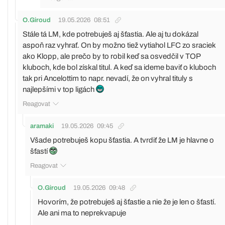
O.Giroud
19.05.2026
08:51
Stále tá LM, kde potrebuješ aj šťastia. Ale aj tu dokázal
aspoň raz vyhrať. On by možno tiež vytiahol LFC zo sraciek
ako Klopp, ale prečo by to robil keď sa osvedčil v TOP
kluboch, kde bol získal titul. A keď sa ideme baviť o kluboch
tak pri Ancelottim to napr. nevadí, že on vyhral tituly s
najlepšími v top ligách
Reagovat
aramaki
19.05.2026
09:45
Všade potrebuješ kopu šťastia. A tvrdiť že LM je hlavne o
šťastí
Reagovat
O.Giroud
19.05.2026
09:48
Hovorím, že potrebuješ aj šťastie a nie že je len o šťastí.
Ale ani ma to neprekvapuje