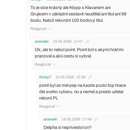
To je sice krásný ale Klopp s Klavanem ani
Grujicem v základní sestavě neudělal ani titul ani 98
bodu. Natož rekordní 100 bodový titul.
Reagovat
aramaki
19.05.2026
14:47
Ok, ale to nebol point. Point bol s akými hráčmi
pracoval a akú cestu si vybral.
Reagovat
Kinky7
19.05.2026
15:39
point byl ze mel pep na kazde pozici top hrace
dle sveho vyberu. no a nemel a presto udelal
rekord PL
Reagovat
aramaki
19.05.2026
17:49
Delpha si nepriviedol on?