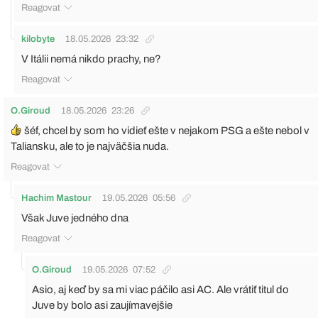
Reagovat
kilobyte
18.05.2026
23:32
V Itálii nemá nikdo prachy, ne?
Reagovat
O.Giroud
18.05.2026
23:26
šéf, chcel by som ho vidieť ešte v nejakom PSG a ešte nebol v
Taliansku, ale to je najväčšia nuda.
Reagovat
Hachim Mastour
19.05.2026
05:56
Však Juve jedného dna
Reagovat
O.Giroud
19.05.2026
07:52
Asio, aj keď by sa mi viac páčilo asi AC. Ale vrátiť titul do
Juve by bolo asi zaujímavejšie