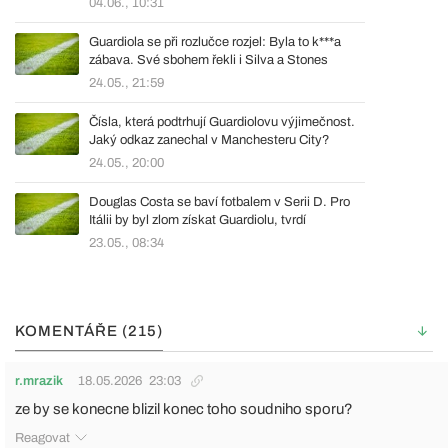
04.06., 10:31
Guardiola se při rozlučce rozjel: Byla to k***a
zábava. Své sbohem řekli i Silva a Stones
24.05., 21:59
Čísla, která podtrhují Guardiolovu výjimečnost.
Jaký odkaz zanechal v Manchesteru City?
24.05., 20:00
Douglas Costa se baví fotbalem v Serii D. Pro
Itálii by byl zlom získat Guardiolu, tvrdí
23.05., 08:34
KOMENTÁŘE (215)
r.mrazik
18.05.2026
23:03
ze by se konecne blizil konec toho soudniho sporu?
Reagovat