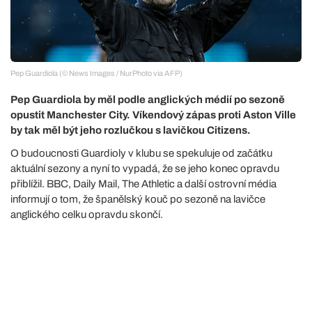
Pep Guardiola (© News Images / NurPhoto via AFP)
Pep Guardiola by měl podle anglických médií po sezoně
opustit Manchester City. Víkendový zápas proti Aston Ville
by tak měl být jeho rozlučkou s lavičkou Citizens.
O budoucnosti Guardioly v klubu se spekuluje od začátku
aktuální sezony a nyní to vypadá, že se jeho konec opravdu
přiblížil. BBC, Daily Mail, The Athletic a další ostrovní média
informují o tom, že španělský kouč po sezoně na lavičce
anglického celku opravdu skončí.