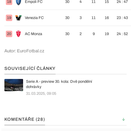
18
Empoli FC
30
4
11
15
24 : 47
19
Venezia FC
30
3
11
16
23 : 43
20
AC Monza
30
2
9
19
24 : 52
Autor: EuroFotbal.cz
SOUVISEJÍCÍ ČLÁNKY
Serie A - preview 30. kola: Dvě pondělní
dohrávky
31.03.2025, 09:05
KOMENTÁŘE (28)