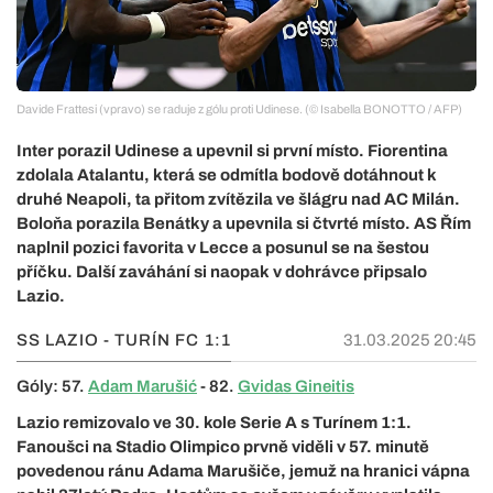
Davide Frattesi (vpravo) se raduje z gólu proti Udinese. (© Isabella BONOTTO / AFP)
Inter porazil Udinese a upevnil si první místo. Fiorentina
zdolala Atalantu, která se odmítla bodově dotáhnout k
druhé Neapoli, ta přitom zvítězila ve šlágru nad AC Milán.
Boloňa porazila Benátky a upevnila si čtvrté místo. AS Řím
naplnil pozici favorita v Lecce a posunul se na šestou
příčku. Další zaváhání si naopak v dohrávce připsalo
Lazio.
SS LAZIO - TURÍN FC
1:1
31.03.2025 20:45
Góly: 57.
Adam Marušić
- 82.
Gvidas Gineitis
Lazio remizovalo ve 30. kole Serie A s Turínem 1:1.
Fanoušci na Stadio Olimpico prvně viděli v 57. minutě
povedenou ránu Adama Marušiče, jemuž na hranici vápna