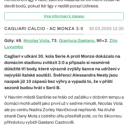
devět bodů, pokud lídr ligy v neděli porazí Udinese.
Více informací k zápasu
CAGLIARI CALCIO - AC MONZA
3:0
30.03.2025 12:30
Góly: 49.
Nicolas Viola
, 73.
Gianluca Gaetano
, 90+2.
Zito
Luvumbo
Cagliari v utkání 30. kola Serie A proti Monze dokázalo na
domácím stadionu zvítězit 3:0 a připsalo si nesmírně
důležité tři body, které výrazně zvýšily šance na udržení v
nejvyšší italské soutěži. Svěřenci Alessandra Nesty jsou
naopak již 10 zápasů bez výhry a vypadá to, že v příští
sezoně budou hrát v Serii B.
V hlavním městě Sardinie se hrálo od začátku v dobrém tempu a
domácí mohli udeřit jako první už v sedmé minutě, Nicolas Viola
ale po centru Nadira Zortey hlavičkoval nepřesně. Na druhé
straně Dany Mota z ostrého úhlu přestřelil poté, co ho šikovnou
přihrávkou vybídl Gaetano Castrovilli.