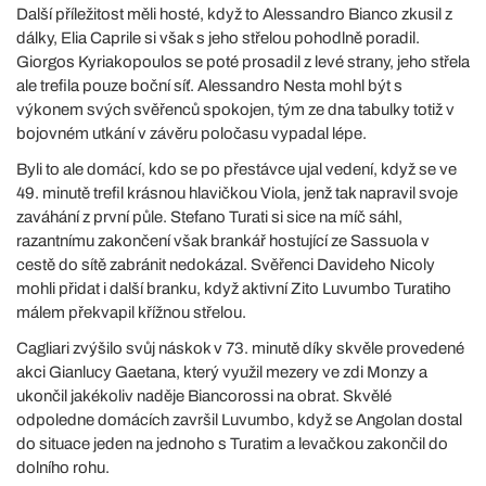
Další příležitost měli hosté, když to Alessandro Bianco zkusil z
dálky, Elia Caprile si však s jeho střelou pohodlně poradil.
Giorgos Kyriakopoulos se poté prosadil z levé strany, jeho střela
ale trefila pouze boční síť. Alessandro Nesta mohl být s
výkonem svých svěřenců spokojen, tým ze dna tabulky totiž v
bojovném utkání v závěru poločasu vypadal lépe.
Byli to ale domácí, kdo se po přestávce ujal vedení, když se ve
49. minutě trefil krásnou hlavičkou Viola, jenž tak napravil svoje
zaváhání z první půle. Stefano Turati si sice na míč sáhl,
razantnímu zakončení však brankář hostující ze Sassuola v
cestě do sítě zabránit nedokázal. Svěřenci Davideho Nicoly
mohli přidat i další branku, když aktivní Zito Luvumbo Turatiho
málem překvapil křížnou střelou.
Cagliari zvýšilo svůj náskok v 73. minutě díky skvěle provedené
akci Gianlucy Gaetana, který využil mezery ve zdi Monzy a
ukončil jakékoliv naděje Biancorossi na obrat. Skvělé
odpoledne domácích završil Luvumbo, když se Angolan dostal
do situace jeden na jednoho s Turatim a levačkou zakončil do
dolního rohu.