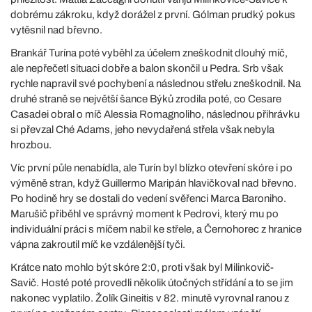
dobrému zákroku, když dorážel z první. Gólman prudký pokus
vytěsnil nad břevno.
Brankář Turína poté vyběhl za účelem zneškodnit dlouhý míč,
ale nepřečetl situaci dobře a balon skončil u Pedra. Srb však
rychle napravil své pochybení a následnou střelu zneškodnil. Na
druhé straně se největší šance Býků zrodila poté, co Cesare
Casadei obral o míč Alessia Romagnoliho, následnou přihrávku
si převzal Ché Adams, jeho nevydařená střela však nebyla
hrozbou.
Víc první půle nenabídla, ale Turín byl blízko otevření skóre i po
výměně stran, když Guillermo Maripán hlavičkoval nad břevno.
Po hodině hry se dostali do vedení svěřenci Marca Baroniho.
Marušič přiběhl ve správný moment k Pedrovi, který mu po
individuální práci s míčem nabil ke střele, a Černohorec z hranice
vápna zakroutil míč ke vzdálenější tyči.
Krátce nato mohlo být skóre 2:0, proti však byl Milinkovič-
Savič. Hosté poté provedli několik útočných střídání a to se jim
nakonec vyplatilo. Žolík Gineitis v 82. minutě vyrovnal ranou z