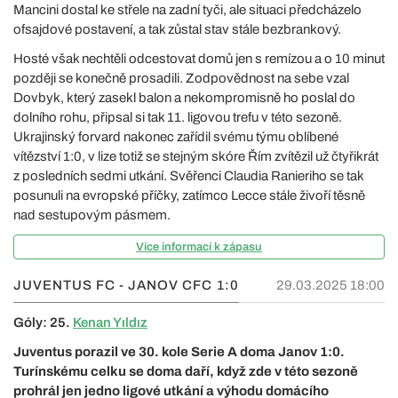
Mancini dostal ke střele na zadní tyči, ale situaci předcházelo
ofsajdové postavení, a tak zůstal stav stále bezbrankový.
Hosté však nechtěli odcestovat domů jen s remízou a o 10 minut
později se konečně prosadili. Zodpovědnost na sebe vzal
Dovbyk, který zasekl balon a nekompromisně ho poslal do
dolního rohu, připsal si tak 11. ligovou trefu v této sezoně.
Ukrajinský forvard nakonec zařídil svému týmu oblíbené
vítězství 1:0, v lize totiž se stejným skóre Řím zvítězil už čtyřikrát
z posledních sedmi utkání. Svěřenci Claudia Ranieriho se tak
posunuli na evropské příčky, zatímco Lecce stále živoří těsně
nad sestupovým pásmem.
Více informací k zápasu
JUVENTUS FC - JANOV CFC
1:0
29.03.2025 18:00
Góly: 25.
Kenan Yıldız
Juventus porazil ve 30. kole Serie A doma Janov 1:0.
Turínskému celku se doma daří, když zde v této sezoně
prohrál jen jedno ligové utkání a výhodu domácího