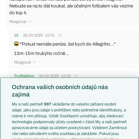
Nebude se na to dát koukat, ale účelným fotbalem vás vezme
do top 4.
Reagovat
10
30.03.2025
10:51
"Pokud nemáte peníze, šel bych do Allegriho..."
13m-15m hrubýho ročně...
Reagovat
Truffaldino
30.03.2025
12:02
Friendkinovi se stále poměrně dobře daří držet informace
Ochrana vašich osobních údajů nás
pouze uvnitř klubu a jména v médiích jsou spíše tipy nebo
zajímá
odhady. Gaspa Claudio explicitně vyloučil, ale v minulosti
My a naši partneři
997
ukládáme do vašeho zařízení osobní
také řekl, že trenér musí umět lhát a při poslední tiskovce
údaje, jako jsou údaje o prohlížení nebo jedinečné identifikátory, a
bylo znát, že se chce hlavně zbavit dotazů novinářů. Takže
máme k nim přístup. Výběr Souhlasím umožňuje, aby sledovací
ani Gasp nemusí být mimo hru, ale každý týden je favorit
technologie podporovaly účely uvedené v části My a naši partneři
někdo jiný a aktuální seznam ve zpravodajství čítá více jak
zpracováváme údaje za účelem poskytování. Výběrem Zamítnout
deset jmen.
vše nebo odvoláním svého souhlasu je zakážete. Pokud jsou