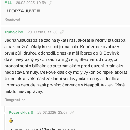
M11
29.03.2025
19:54
!!! FORZA JUVE !!!
Reagovat
Truffaldino
29.03.2025
22:50
Jednanulaúdržba se začíná týkat i nás, akorát je nedřív ta údržba,
a pak možná někdy ke konci jedna nula. Koné zmatkoval už v
první půli, druhou odchodil, dneska měl jít brzo dolů, Dovbyk
další nevýrazný výkon zachránil gólem, Stephan od doby, co
pronesl cosi o blížícím se automatickém prodloužení, prakticky
nedostává minuty. Celkově klasický mdlý výkon po repre, akorát
že tentokrát větší část základní sestavy nikde nebyla. Jestli se
Lorenzo nebude hlásit prvního července v Neapoli, tak je v Římě
někdo nesvéprávný.
Reagovat
Pozor skluz!!!
29.03.2025
23:04
To je jedno, vítězí Claudioneho aura.