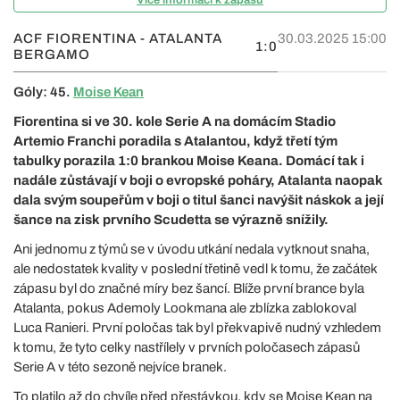
ACF FIORENTINA - ATALANTA
30.03.2025 15:00
1:0
BERGAMO
Góly: 45.
Moise Kean
Fiorentina si ve 30. kole Serie A na domácím Stadio
Artemio Franchi poradila s Atalantou, když třetí tým
tabulky porazila 1:0 brankou Moise Keana. Domácí tak i
nadále zůstávají v boji o evropské poháry, Atalanta naopak
dala svým soupeřům v boji o titul šanci navýšit náskok a její
šance na zisk prvního Scudetta se výrazně snížily.
Ani jednomu z týmů se v úvodu utkání nedala vytknout snaha,
ale nedostatek kvality v poslední třetině vedl k tomu, že začátek
zápasu byl do značné míry bez šancí. Blíže první brance byla
Atalanta, pokus Ademoly Lookmana ale zblízka zablokoval
Luca Ranieri. První poločas tak byl překvapivě nudný vzhledem
k tomu, že tyto celky nastřílely v prvních poločasech zápasů
Serie A v této sezoně nejvíce branek.
To platilo až do chvíle před přestávkou, kdy se Moise Kean na