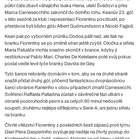
půlící čáře zbavil váhajícího Isaka Hiena, utekl Švédovi a přes
Marca Carnesecchiho zakončil do dolního rohu. Keanův 23. gól
v této sezóně za klub i reprezentaci Fiorentinu povzbudil, po
přestávce byli blízko gólu Albert Gudmundsson a Nicoló Fagioli.
Kean pak po výborném průniku Dodoa pálil nad, ale tlak na
branku Fiorentiny se po změně stran ještě zvýšil. Otočka a střela
Maria Pašaliče mohla snadno skončit v brance, kdyby ji
nezblokoval Pablo Marí, Charles De Ketelaere poté svůj pokus
poslal vedle levé tyče branky Davida de Gey.
Tyto šance nebránily domácím v tom, aby se na druhé straně
snažili přidat druhý gól, přičemž fantastickou dvojnásobnou
šanci obránce Ranieriho v obou případech zmařil Carnesecchi.
Svěřenci Raffaela Palladina zůstali v závěrečné fázi utkání v
obraně pozoruhodně pevní a za celých 90 minut nedovolili
soupeři, druhému nejlépe střílejícímu v Serie A, ani jednu střelu
na branku.
Čtvrté vítězství Fiorentiny z posledních šesti zápasů proti týmu
Gian Piera Gasperiniho zvyšuje její naděje na čtvrtý postup do
Konferenční ligy v řadě, zatímco Atalanta se od Interu vzdálí na