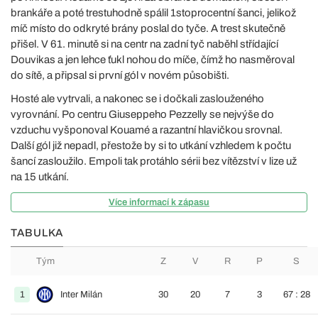
brankáře a poté trestuhodně spálil 1stoprocentní šanci, jelikož
míč místo do odkryté brány poslal do tyče. A trest skutečně
přišel. V 61. minutě si na centr na zadní tyč naběhl střídající
Douvikas a jen lehce ťukl nohou do míče, čímž ho nasměroval
do sítě, a připsal si první gól v novém působišti.
Hosté ale vytrvali, a nakonec se i dočkali zaslouženého
vyrovnání. Po centru Giuseppeho Pezzelly se nejvýše do
vzduchu vyšponoval Kouamé a razantní hlavičkou srovnal.
Další gól již nepadl, přestože by si to utkání vzhledem k počtu
šancí zasloužilo. Empoli tak protáhlo sérii bez vítězství v lize už
na 15 utkání.
Více informací k zápasu
TABULKA
Tým
Z
V
R
P
S
1
Inter Milán
30
20
7
3
67 : 28