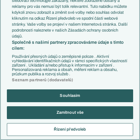
sledovací technologie zakázány, některé zobrazené obsahy a
Jak píše 10, Max byl nejlépe placený trenér ligy a i když mu
reklamy pro vás nemusí být tolik relevantní. Tuto nabídku můžete
končí smlouva s Juve letos v létě, nebude levný. A za mě ani
kdykoli znovu zobrazit a změnit své volby nebo souhlas odvolat
vhodný. Když pominu, že i pro mě je jeho fotbal
kliknutím na odkaz Řízení předvoleb ve spodní části webové
nekoukatelný, tak AS nemá vybudovaný kádr, potřebuje hrát
stránky. Vaše volby se projeví v našem Internetová stránka. Další
mladé (Baldanzi, Soulé, Pisilli atd.) a některé pozice od nové
podrobnosti naleznete v našich Zásadách ochrany osobních
údajů.
sezóny jsou více než s otazníkem - stále budeme mít
Společně s našimi partnery zpracováváme údaje s tímto
problém na pozici defenzivního záložníka, neboť Paredes
cílem:
dal jasně najevo, že chce do Bocy, Gourma na to nemá a
Používání přesných údajů o zeměpisné poloze . Aktivní
Cristante není šestka. Osobně si nemyslím, že by s tímhle
vyhledávání identifikačních údajů v rámci specifických vlastností
týmem udělal Max top čtyřku, navíc ten tým potřebuje
zařízení . Ukládání a/nebo přístup k informacím v zařízení .
Personalizovaná reklama a obsah, měření reklam a obsahu,
pokračovat v přestavbě a to i když budou nízké příjmy.
průzkum publika a rozvoj služeb .
Seznam partnerů (dodavatelů)
Na druhou stranu, dosavadní výběr trenérů (v AS + Moyes v
Evertonu) vyjma Juriče jasně ukazuje, že se Dan snaží v
první řadě zalíbit fanouškům a Allegri je momentálně mezi
Souhlasím
příznivci AS dost skloňovaný a na můj vkus až moc
pozitivně, velká část fans by ho v ŘÍmě chtěla.
Zamítnout vše
Reagovat
Řízení předvoleb
pastal
31.03.2025
05:25
Já teda ne ???? raději jiného trenéra