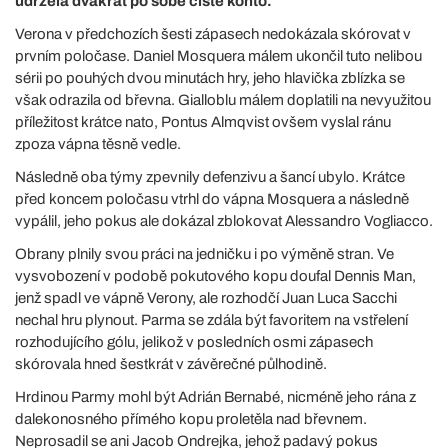
udržela dvakrát po sobě čisté konto.
Verona v předchozích šesti zápasech nedokázala skórovat v
prvním poločase. Daniel Mosquera málem ukončil tuto nelibou
sérii po pouhých dvou minutách hry, jeho hlavička zblízka se
však odrazila od břevna. Gialloblu málem doplatili na nevyužitou
příležitost krátce nato, Pontus Almqvist ovšem vyslal ránu
zpoza vápna těsně vedle.
Následně oba týmy zpevnily defenzivu a šancí ubylo. Krátce
před koncem poločasu vtrhl do vápna Mosquera a následně
vypálil, jeho pokus ale dokázal zblokovat Alessandro Vogliacco.
Obrany plnily svou práci na jedničku i po výměně stran. Ve
vysvobození v podobě pokutového kopu doufal Dennis Man,
jenž spadl ve vápně Verony, ale rozhodčí Juan Luca Sacchi
nechal hru plynout. Parma se zdála být favoritem na vstřelení
rozhodujícího gólu, jelikož v posledních osmi zápasech
skórovala hned šestkrát v závěrečné půlhodině.
Hrdinou Parmy mohl být Adrián Bernabé, nicméně jeho rána z
dalekonosného přímého kopu proletěla nad břevnem.
Neprosadil se ani Jacob Ondrejka, jehož padavý pokus