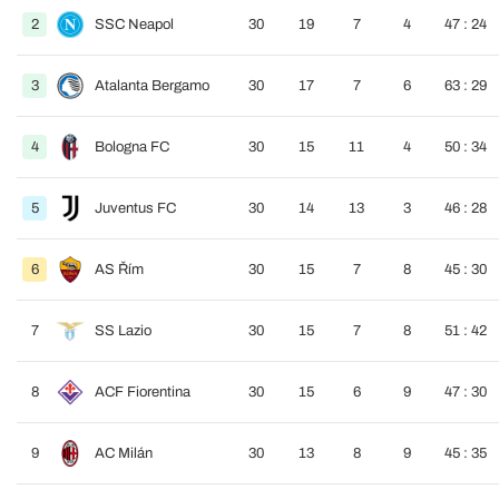
2
SSC Neapol
30
19
7
4
47 : 24
3
Atalanta Bergamo
30
17
7
6
63 : 29
4
Bologna FC
30
15
11
4
50 : 34
5
Juventus FC
30
14
13
3
46 : 28
6
AS Řím
30
15
7
8
45 : 30
7
SS Lazio
30
15
7
8
51 : 42
8
ACF Fiorentina
30
15
6
9
47 : 30
9
AC Milán
30
13
8
9
45 : 35