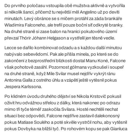
Do prvního poločasu vstoupila obě mužstva aktivně a vytvořila
si několik šancí, přičemž tu největší měl Angelino už po devíti
minutách. Levý obránce se s míčem protáhl za záda brankáře
Wladimira Falconeho, ale trefil pouze boční síť odkryté branky.
Na druhé straně si zase balon na hranici pokutového území
převzal Thórir Jóhann Helgason a vystřelil jen těsně vedle.
Lecce se dařilo kombinovat odzadu a s každou další minutou
nabývalo sebevědomí. Pak ale přišla minela, po které se do
zakončení z bezprostřední blízkosti dostal Manu Koné, Falcone
však pohotově zasáhl. Pozornost gólmana vyzkoušel i soupeř
na druhé straně, když Mile Svilar musel nejdřív vykrýt ránu
Antonina Galla z ostrého úhlu a vzápětí ještě vytěsnil pokus
Jespera Karlssona.
Po klidném úvodu druhého dějství se Nikola Krstovič pokusil
oživit hru odvážnou střelou z dálky, která nakonec po odrazu
mimo tři tyče téměř zaskočila Svilara. Hosté nechtěli nechat
situaci bez odpovědi, Falcone nejdříve zastavil dalekonosný
pokus Matíase Soulého a poté skvěle vystrčil nohu, aby vytěsnil
pokus Dovbyka na bližší tyč. Po rohovém kopu se pak Gianluca