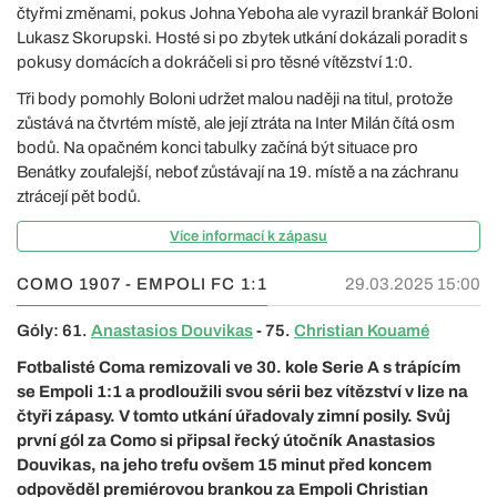
čtyřmi změnami, pokus Johna Yeboha ale vyrazil brankář Boloni
Lukasz Skorupski. Hosté si po zbytek utkání dokázali poradit s
pokusy domácích a dokráčeli si pro těsné vítězství 1:0.
Tři body pomohly Boloni udržet malou naději na titul, protože
zůstává na čtvrtém místě, ale její ztráta na Inter Milán čítá osm
bodů. Na opačném konci tabulky začíná být situace pro
Benátky zoufalejší, neboť zůstávají na 19. místě a na záchranu
ztrácejí pět bodů.
Více informací k zápasu
COMO 1907 - EMPOLI FC
1:1
29.03.2025 15:00
Góly: 61.
Anastasios Douvikas
- 75.
Christian Kouamé
Fotbalisté Coma remizovali ve 30. kole Serie A s trápícím
se Empoli 1:1 a prodloužili svou sérii bez vítězství v lize na
čtyři zápasy. V tomto utkání úřadovaly zimní posily. Svůj
první gól za Como si připsal řecký útočník Anastasios
Douvikas, na jeho trefu ovšem 15 minut před koncem
odpověděl premiérovou brankou za Empoli Christian