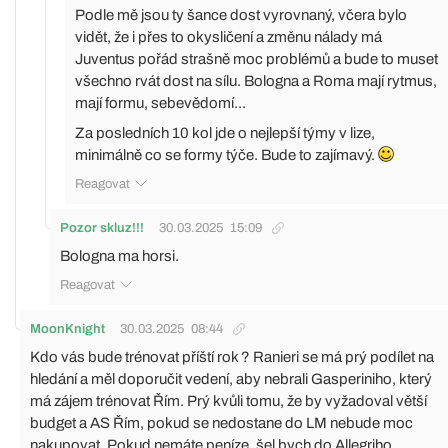
Podle mě jsou ty šance dost vyrovnaný, včera bylo
vidět, že i přes to okysličení a změnu nálady má
Juventus pořád strašně moc problémů a bude to muset
všechno rvát dost na sílu. Bologna a Roma mají rytmus,
mají formu, sebevědomí...
Za posledních 10 kol jde o nejlepší týmy v lize,
minimálně co se formy týče. Bude to zajímavý.
Reagovat
Pozor skluz!!!
30.03.2025
15:09
Bologna ma horsi.
Reagovat
MoonKnight
30.03.2025
08:44
Kdo vás bude trénovat příští rok ? Ranieri se má prý podílet na
hledání a měl doporučit vedení, aby nebrali Gasperiniho, který
má zájem trénovat Řím. Prý kvůli tomu, že by vyžadoval větší
budget a AS Řím, pokud se nedostane do LM nebude moc
nakupovat. Pokud nemáte peníze, šel bych do Allegriho.