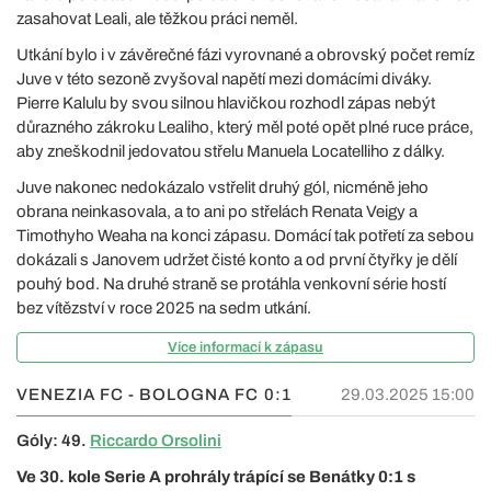
zasahovat Leali, ale těžkou práci neměl.
Utkání bylo i v závěrečné fázi vyrovnané a obrovský počet remíz
Juve v této sezoně zvyšoval napětí mezi domácími diváky.
Pierre Kalulu by svou silnou hlavičkou rozhodl zápas nebýt
důrazného zákroku Lealiho, který měl poté opět plné ruce práce,
aby zneškodnil jedovatou střelu Manuela Locatelliho z dálky.
Juve nakonec nedokázalo vstřelit druhý gól, nicméně jeho
obrana neinkasovala, a to ani po střelách Renata Veigy a
Timothyho Weaha na konci zápasu. Domácí tak potřetí za sebou
dokázali s Janovem udržet čisté konto a od první čtyřky je dělí
pouhý bod. Na druhé straně se protáhla venkovní série hostí
bez vítězství v roce 2025 na sedm utkání.
Více informací k zápasu
VENEZIA FC - BOLOGNA FC
0:1
29.03.2025 15:00
Góly: 49.
Riccardo Orsolini
Ve 30. kole Serie A prohrály trápící se Benátky 0:1 s