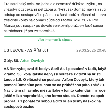
Pro sardinský celek se jednalo o nesmírně důležitou výhru, na
vítězství totiž čekal již pět zápasů. Nyní však domácí navýšili svůj
odstup od sestupového pásma na šest bodů a připsali si teprve
třetí čisté konto na domácí půdě od začátku roku 2024. Pro
Monzu jsou naopak po deváté venkovní porážce v řadě šance
na záchranu již pouze teoretické.
Více informací k zápasu
US LECCE - AS ŘÍM
0:1
29.03.2025 20:45
Góly: 80.
Artem Dovbyk
AS Řím vybojoval tři body v Serii A už posedmé v řadě, když
v rámci 30. kola italské nejvyšší soutěže zvítězil na hřišti
Lecce 1:0. O vítězství se postaral Arťom Dovbyk, který tak
pomohl Římanům posunout se na průběžnou pátou příčku.
Navíc tým z hlavního města Itálie v tomto kalendářním roce
ještě v lize neprohrál a jeho forma stoupá. Domácí naopak
prohráli už popáté za sebou a drží si jen těsný náskok na
sestupové pozice.