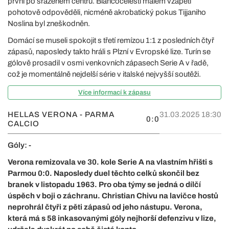
první po sraženém centru. Biancocelesti málem vzápětí
pohotově odpověděli, nicméně akrobatický pokus Tijjaniho
Noslina byl zneškodněn.
Domácí se museli spokojit s třetí remízou 1:1 z posledních čtyř
zápasů, naposledy takto hráli s Plzní v Evropské lize. Turín se
gólově prosadil v osmi venkovních zápasech Serie A v řadě,
což je momentálně nejdelší série v italské nejvyšší soutěži.
Více informací k zápasu
HELLAS VERONA - PARMA
31.03.2025 18:30
0:0
CALCIO
Góly: -
Verona remizovala ve 30. kole Serie A na vlastním hřišti s
Parmou 0:0. Naposledy duel těchto celků skončil bez
branek v listopadu 1963. Pro oba týmy se jedná o dílčí
úspěch v boji o záchranu. Christian Chivu na lavičce hostů
neprohrál čtyři z pěti zápasů od jeho nástupu. Verona,
která má s 58 inkasovanými góly nejhorší defenzivu v lize,