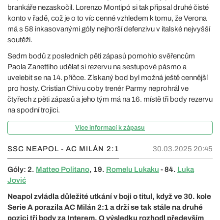
brankáře nezaskočil. Lorenzo Montipó si tak připsal druhé čisté
konto v řadě, což je o to víc cenné vzhledem k tomu, že Verona
má s 58 inkasovanými góly nejhorší defenzivu v italské nejvyšší
soutěži.
Sedm bodů z posledních pěti zápasů pomohlo svěřencům
Paola Zanettiho udělat si rezervu na sestupové pásmo a
uvelebit se na 14. příčce. Získaný bod byl možná ještě cennější
pro hosty. Cristian Chivu coby trenér Parmy neprohrál ve
čtyřech z pěti zápasů a jeho tým má na 16. místě tři body rezervu
na spodní trojici.
Více informací k zápasu
SSC NEAPOL - AC MILÁN
2:1
30.03.2025 20:45
Góly: 2.
Matteo Politano
, 19.
Romelu Lukaku
- 84.
Luka
Jović
Neapol zvládla důležité utkání v boji o titul, když ve 30. kole
Serie A porazila AC Milán 2:1 a drží se tak stále na druhé
pozici tři body za Interem. O výsledku rozhodl především