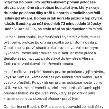
rozjetou Boloňou. Po bezbrankovém prvním poločase
převzal po změně stran otěže hostující tým, který zkraje
druhého poločasu díky trefě Riccarda Orsoliniho vstřelil
jediný gól utkání. Boloňa si tak udržela pozici v top čtyřce,
kdežto Benátky, za něž úvodních 72 minut odehrál český
útočník Daniel Fila, se stále trápí na předposledním místě.
Domácí, kteří doufali, že přeruší sérii čtyř remíz v řadě, museli
být trpěliví, protože Boloňa na začátku utkání dominovala a
Orsolini se na pravé straně útoku prezentoval velmi dobrým
výkonem. Přesto měl brankář Ionuț Radu jen málo práce a
Benátky se pomalu začaly dostávat do hry, střelu Alessia
Zerbina ale zablokovala houževnatá obrana.
Hosté měli svou největší šanci v prvním poločase v jejím závěru,
když se Sam Beukema ocitl bez povšimnutí před bránou, ale tu
vysoko přestřelil. Po poklidném prvním poločase hosté rychle
ožili a ve 49. minutě vstřelili úvodní branku. Nicolò Cambiaghi si
připsal asistenci na gól Orsoliniho, který se položil do jeho
krásného centru a skóroval přesně k pravé tyči.
Domácí trenér Eusebio Di Francesco odpověděl po hodině hry