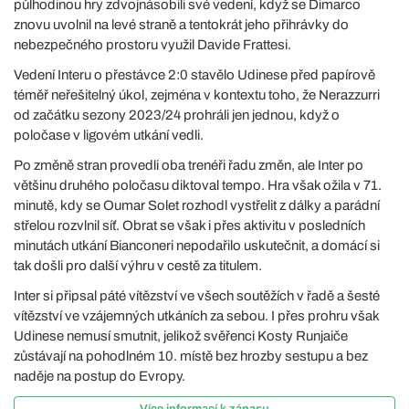
půlhodinou hry zdvojnásobili své vedení, když se Dimarco
znovu uvolnil na levé straně a tentokrát jeho přihrávky do
nebezpečného prostoru využil Davide Frattesi.
Vedení Interu o přestávce 2:0 stavělo Udinese před papírově
téměř neřešitelný úkol, zejména v kontextu toho, že Nerazzurri
od začátku sezony 2023/24 prohráli jen jednou, když o
poločase v ligovém utkání vedli.
Po změně stran provedli oba trenéři řadu změn, ale Inter po
většinu druhého poločasu diktoval tempo. Hra však ožila v 71.
minutě, kdy se Oumar Solet rozhodl vystřelit z dálky a parádní
střelou rozvlnil síť. Obrat se však i přes aktivitu v posledních
minutách utkání Bianconeri nepodařilo uskutečnit, a domácí si
tak došli pro další výhru v cestě za titulem.
Inter si připsal páté vítězství ve všech soutěžích v řadě a šesté
vítězství ve vzájemných utkáních za sebou. I přes prohru však
Udinese nemusí smutnit, jelikož svěřenci Kosty Runjaiče
zůstávají na pohodlném 10. místě bez hrozby sestupu a bez
naděje na postup do Evropy.
Více informací k zápasu