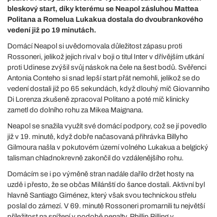
bleskový start, díky kterému se Neapol zásluhou Mattea
Politana a Romelua Lukakua dostala do dvoubrankového
vedení již po 19 minutách.
Domácí Neapol si uvědomovala důležitost zápasu proti
Rossoneri, jelikož jejich rival v boji o titul Inter v dřívějším utkání
proti Udinese zvýšil svůj náskok na čele na šest bodů. Svěřenci
Antonia Conteho si snad lepší start přát nemohli, jelikož se do
vedení dostali již po 65 sekundách, když dlouhý míč Giovanniho
Di Lorenza zkušeně zpracoval Politano a poté míč klinicky
zametl do dolního rohu za Mikea Maignana.
Neapol se snažila využít své domácí podpory, což se jí povedlo
již v 19. minutě, když dobře načasovaná přihrávka Billyho
Gilmoura našla v pokutovém území volného Lukakua a belgický
talisman chladnokrevně zakončil do vzdálenějšího rohu.
Domácím se i po výměně stran nadále dařilo držet hosty na
uzdě i přesto, že se občas Milánští do šance dostali. Aktivní byl
hlavně Santiago Giménez, který však svou technickou střelu
poslal do zámezí. V 69. minutě Rossoneri promarnili tu největší
příležitost na snížení v podobě penalty. Phillip Billing v