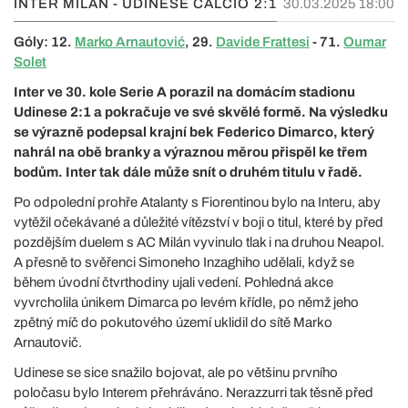
INTER MILÁN - UDINESE CALCIO
2:1
30.03.2025 18:00
Góly: 12.
Marko Arnautović
, 29.
Davide Frattesi
- 71.
Oumar
Solet
Inter ve 30. kole Serie A porazil na domácím stadionu
Udinese 2:1 a pokračuje ve své skvělé formě. Na výsledku
se výrazně podepsal krajní bek Federico Dimarco, který
nahrál na obě branky a výraznou měrou přispěl ke třem
bodům. Inter tak dále může snít o druhém titulu v řadě.
Po odpolední prohře Atalanty s Fiorentinou bylo na Interu, aby
vytěžil očekávané a důležité vítězství v boji o titul, které by před
pozdějším duelem s AC Milán vyvinulo tlak i na druhou Neapol.
A přesně to svěřenci Simoneho Inzaghiho udělali, když se
během úvodní čtvrthodiny ujali vedení. Pohledná akce
vyvrcholila únikem Dimarca po levém křídle, po němž jeho
zpětný míč do pokutového území uklidil do sítě Marko
Arnautovič.
Udinese se sice snažilo bojovat, ale po většinu prvního
poločasu bylo Interem přehráváno. Nerazzurri tak těsně před