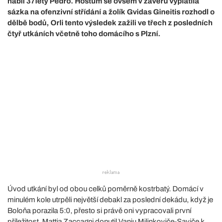
nabil 37letý Pedro. Hostům se ovšem v závěru vyplatila
sázka na ofenzivní střídání a žolík Gvidas Gineitis rozhodl o
dělbě bodů, Orli tento výsledek zažili ve třech z posledních
čtyř utkáních včetně toho domácího s Plzní.
Úvod utkání byl od obou celků poměrně kostrbatý. Domácí v
minulém kole utrpěli největší debakl za poslední dekádu, když je
Boloňa porazila 5:0, přesto si právě oni vypracovali první
příležitost. Mattia Zaccagni donutil Vanju Milinkoviče-Saviče k