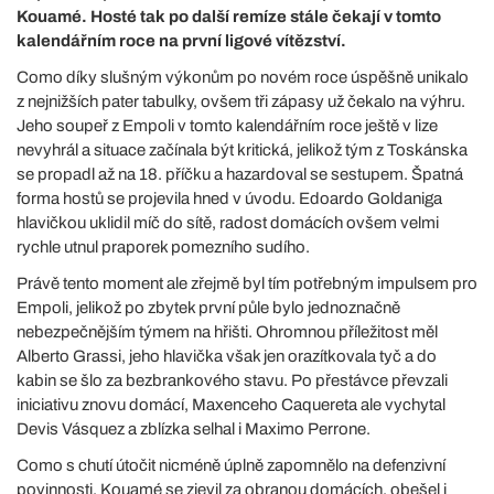
Kouamé. Hosté tak po další remíze stále čekají v tomto
kalendářním roce na první ligové vítězství.
Como díky slušným výkonům po novém roce úspěšně unikalo
z nejnižších pater tabulky, ovšem tři zápasy už čekalo na výhru.
Jeho soupeř z Empoli v tomto kalendářním roce ještě v lize
nevyhrál a situace začínala být kritická, jelikož tým z Toskánska
se propadl až na 18. příčku a hazardoval se sestupem. Špatná
forma hostů se projevila hned v úvodu. Edoardo Goldaniga
hlavičkou uklidil míč do sítě, radost domácích ovšem velmi
rychle utnul praporek pomezního sudího.
Právě tento moment ale zřejmě byl tím potřebným impulsem pro
Empoli, jelikož po zbytek první půle bylo jednoznačně
nebezpečnějším týmem na hřišti. Ohromnou příležitost měl
Alberto Grassi, jeho hlavička však jen orazítkovala tyč a do
kabin se šlo za bezbrankového stavu. Po přestávce převzali
iniciativu znovu domácí, Maxenceho Caquereta ale vychytal
Devis Vásquez a zblízka selhal i Maximo Perrone.
Como s chutí útočit nicméně úplně zapomnělo na defenzivní
povinnosti. Kouamé se zjevil za obranou domácích, obešel i