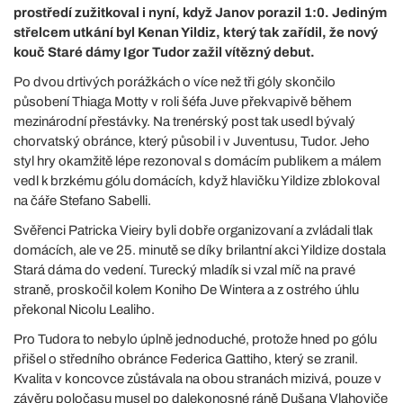
prostředí zužitkoval i nyní, když Janov porazil 1:0. Jediným
střelcem utkání byl Kenan Yildiz, který tak zařídil, že nový
kouč Staré dámy Igor Tudor zažil vítězný debut.
Po dvou drtivých porážkách o více než tři góly skončilo
působení Thiaga Motty v roli šéfa Juve překvapivě během
mezinárodní přestávky. Na trenérský post tak usedl bývalý
chorvatský obránce, který působil i v Juventusu, Tudor. Jeho
styl hry okamžitě lépe rezonoval s domácím publikem a málem
vedl k brzkému gólu domácích, když hlavičku Yildize zblokoval
na čáře Stefano Sabelli.
Svěřenci Patricka Vieiry byli dobře organizovaní a zvládali tlak
domácích, ale ve 25. minutě se díky brilantní akci Yildize dostala
Stará dáma do vedení. Turecký mladík si vzal míč na pravé
straně, proskočil kolem Koniho De Wintera a z ostrého úhlu
překonal Nicolu Lealiho.
Pro Tudora to nebylo úplně jednoduché, protože hned po gólu
přišel o středního obránce Federica Gattiho, který se zranil.
Kvalita v koncovce zůstávala na obou stranách mizivá, pouze v
závěru poločasu musel po dalekonosné ráně Dušana Vlahoviče