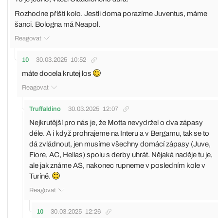
Rozhodne příští kolo. Jestli doma porazíme Juventus, máme
šanci. Bologna má Neapol.
Reagovat
10
30.03.2025
10:52
máte docela krutej los
Reagovat
Truffaldino
30.03.2025
12:07
Nejkrutější pro nás je, že Motta nevydržel o dva zápasy
déle. A i když prohrajeme na Interu a v Bergamu, tak se to
dá zvládnout, jen musíme všechny domácí zápasy (Juve,
Fiore, AC, Hellas) spolu s derby uhrát. Nějaká naděje tu je,
ale jak známe AS, nakonec rupneme v posledním kole v
Turíně.
Reagovat
10
30.03.2025
12:26