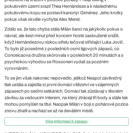
pokutovém území srazil Thea Hernándeze a k následnému
pokutovému kopu se postavil kanonýr Giménez. Jeho krotký
pokus však skvěle vychytal Alex Meret.
Zdálo se, že tato chyba stála Milán šanci na jakýkoliv pokus o
návrat, ale šest minut před koncem hosté zaslouženě snížili,
když Hernándezovu nízkou střelu tečoval střídající Luka Jovič.
To bylo již posedmé z posledních osmi ligových zápasů, co
Conceicaova družina skórovala v posledních 20 minutách a s
psychickou výhodou se Rossoneri vydali za pozdním
vyrovnáním.
To se jim však nakonec nepovedlo, jelikož Neapol závěrečný
tlak ustála a zajistila si první domácí vítězství ve vzájemných
zápasech po sedmi setkáních. Domácí tak zůstávají v těsném
závěsu za vedoucím Interem, na který ztrácejí tři body a stále tak
mohou pomýšlet na titul. Naopak Milán v boji o pohárové pozice
znovu ztratil a nachází se až na devátém místě.
Více informací k zápasu