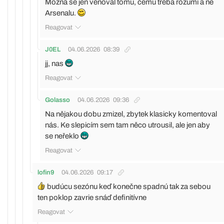
Možná se jen věnoval tomu, čemu třeba rozumí a ne
Arsenalu.
Reagovat
J0EL
04.06.2026
08:39
jj, nas
Reagovat
Golasso
04.06.2026
09:36
Na nějakou dobu zmizel, zbytek klasicky komentoval
nás. Ke slepicím sem tam něco utrousil, ale jen aby
se neřeklo
Reagovat
lofin9
04.06.2026
09:17
budúcu sezónu keď konečne spadnú tak za sebou
ten poklop zavrie snáď definitívne
Reagovat