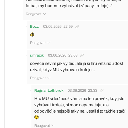
fotbal, my budeme vyhrávat (zápasy, trofeje).."
Reagovat
Bozz
03.06.2026
22:59
Reagovat
r.mrazik
03.06.2026
23:08
covece nevim jak vy ted, ale ja si hru vetsinou dost
uzival, kdyz MU vyhravalo trofeje...
Reagovat
Ragnar Lothbrok
03.06.2026
23:33
Hru MU si teď neužívám a na ten pravěk, kdy jste
vyhrávali trofeje, si moc nepamatuju, ale
odpověď je nejspíš taky ne. Jestli ti to takhle stačí
Reagovat