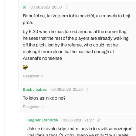
jk
03.06.2026
20:50
Bohužel ne, takže jsem tohle neviděl, ale musela to bejt
prča.
by 6:30 when he has turned around at the corner flag,
he sees that the rest of the players are already walking
off the pitch, led by the referee, who could not be
making it more clear that he has had enough of
Arsenal’s nonsense
Reagovat
Busby babes
03.06.2026
21:20
To letos asi nikdo ne?
Reagovat
Ragnar Lothbrok
03.06.2026
21:27
Jak se říkávalo kdysi nám, nejvíc to razili samozřejmě
vaši fans a fans Čukotky. Něco ve stylu "Vy si hrajte