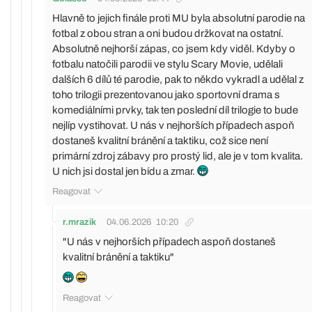
Hlavně to jejich finále proti MU byla absolutní parodie na
fotbal z obou stran a oni budou držkovat na ostatní.
Absolutně nejhorší zápas, co jsem kdy viděl. Kdyby o
fotbalu natočili parodii ve stylu Scary Movie, udělali
dalších 6 dílů té parodie, pak to někdo vykradl a udělal z
toho trilogii prezentovanou jako sportovní drama s
komediálními prvky, tak ten poslední díl trilogie to bude
nejlíp vystihovat. U nás v nejhorších případech aspoň
dostaneš kvalitní bránění a taktiku, což sice není
primární zdroj zábavy pro prostý lid, ale je v tom kvalita.
U nich jsi dostal jen bídu a zmar.
Reagovat
r.mrazik
04.06.2026
10:20
"U nás v nejhorších případech aspoň dostaneš
kvalitní bránění a taktiku"
Reagovat