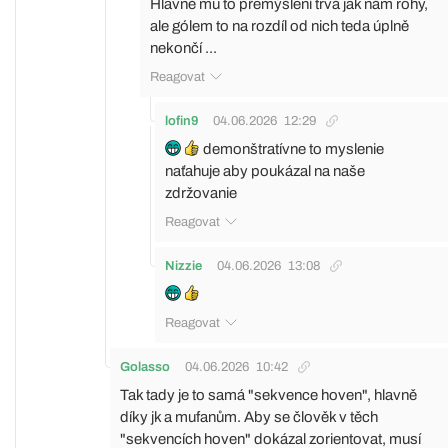
Hlavně mu to přemýšlení trvá jak nám rohy,
ale gólem to na rozdíl od nich teda úplně
nekončí ...
Reagovat
lofin9
04.06.2026
12:29
demonštratívne to myslenie
naťahuje aby poukázal na naše
zdržovanie
Reagovat
Nizzie
04.06.2026
13:08
Reagovat
Golasso
04.06.2026
10:42
Tak tady je to samá "sekvence hoven", hlavně
díky jk a mufanům. Aby se člověk v těch
"sekvencích hoven" dokázal zorientovat, musí