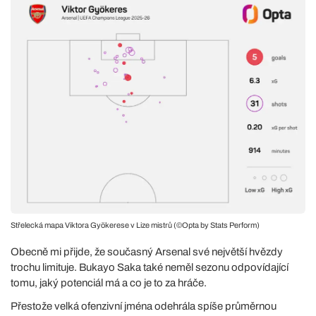
Střelecká mapa Viktora Gyökerese v Lize mistrů (©Opta by Stats Perform)
Obecně mi přijde, že současný Arsenal své největší hvězdy
trochu limituje. Bukayo Saka také neměl sezonu odpovídající
tomu, jaký potenciál má a co je to za hráče.
Přestože velká ofenzivní jména odehrála spíše průměrnou