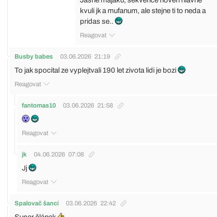
kvuli jk a mufanum, ale stejne ti to neda a
pridas se..
Reagovat
Busby babes
03.06.2026
21:19
To jak spocital ze vyplejtvali 190 let zivota lidi je bozi
Reagovat
fantomas10
03.06.2026
21:58
Reagovat
jk
04.06.2026
07:08
Jj
Reagovat
Spalovač šancí
03.06.2026
22:42
Super článek