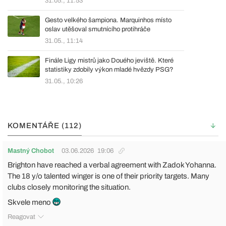
31.05., 11:53
Gesto velkého šampiona. Marquinhos místo
oslav utěšoval smutnícího protihráče
31.05., 11:14
Finále Ligy mistrů jako Douého jeviště. Které
statistiky zdobily výkon mladé hvězdy PSG?
31.05., 10:26
KOMENTÁŘE (112)
Mastný Chobot
03.06.2026
19:06
Brighton have reached a verbal agreement with Zadok Yohanna.
The 18 y/o talented winger is one of their priority targets. Many
clubs closely monitoring the situation.
Skvele meno
Reagovat