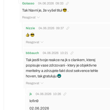
Golasso
04.06.2026
09:33
Tak hlavní je, že vyšel titul
.
Reagovat
Nizzie
04.06.2026
09:37
Reagovat
bbbauch
04.06.2026
10:21
Tak jestli tvoje reakce na jk s clankem, kterej
popisuje vase zdrzovani - ktery je objektivne
meritelny a zdrzujete fakt dost sekvence tehle
hoven, tak gratuluju
Reagovat
jk
04.06.2026
10:26
lofin9
02.06.2026