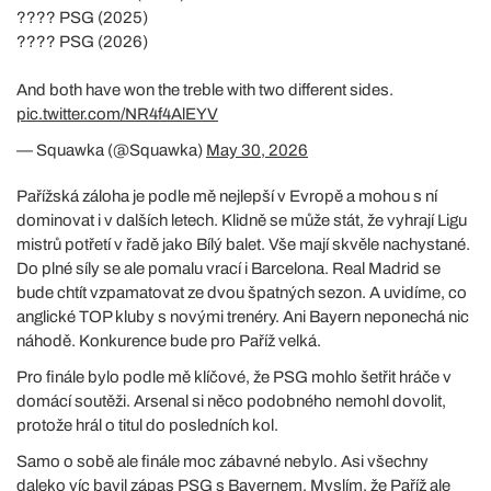
???? PSG (2025)
???? PSG (2026)
And both have won the treble with two different sides.
pic.twitter.com/NR4f4AlEYV
— Squawka (@Squawka)
May 30, 2026
Pařížská záloha je podle mě nejlepší v Evropě a mohou s ní
dominovat i v dalších letech. Klidně se může stát, že vyhrají Ligu
mistrů potřetí v řadě jako Bílý balet. Vše mají skvěle nachystané.
Do plné síly se ale pomalu vrací i Barcelona. Real Madrid se
bude chtít vzpamatovat ze dvou špatných sezon. A uvidíme, co
anglické TOP kluby s novými trenéry. Ani Bayern neponechá nic
náhodě. Konkurence bude pro Paříž velká.
Pro finále bylo podle mě klíčové, že PSG mohlo šetřit hráče v
domácí soutěži. Arsenal si něco podobného nemohl dovolit,
protože hrál o titul do posledních kol.
Samo o sobě ale finále moc zábavné nebylo. Asi všechny
daleko víc bavil zápas PSG s Bayernem. Myslím, že Paříž ale