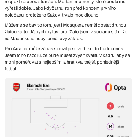
respekt na obou stranách. Měl tam momenty, které podle mě
vyřešil dobře. Jako když utnul roh před koncem prvního
poločasu, protože to Sakovi trvalo moc dlouho.
Můžeme se bavit o tom, jestli Mosquera neměl dostat druhou
žlutou kartu. Já bych byl asi pro. Zato jsem v souladu s tím, že
na Maduekeho nebyl penaltový zákrok.
Pro Arsenal může zápas sloužit jako vodítko do budoucnosti.
Jsem toho názoru, že bude muset zvýšit kvalitu v kádru, aby se
mohl poměřovat s nejlepšími a hrát kvalitnější, pohlednější
fotbal.