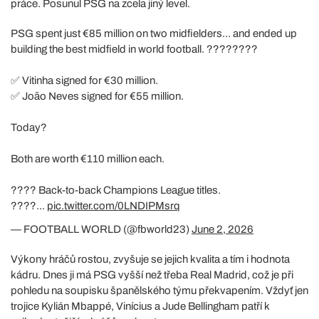
práce. Posunul PSG na zcela jiný level.
PSG spent just €85 million on two midfielders... and ended up
building the best midfield in world football. ????????
✅ Vitinha signed for €30 million.
✅ João Neves signed for €55 million.
Today?
Both are worth €110 million each.
???? Back-to-back Champions League titles.
????...
pic.twitter.com/0LNDIPMsrq
— FOOTBALL WORLD (@fbworld23)
June 2, 2026
Výkony hráčů rostou, zvyšuje se jejich kvalita a tím i hodnota
kádru. Dnes ji má PSG vyšší než třeba Real Madrid, což je při
pohledu na soupisku španělského týmu překvapením. Vždyť jen
trojice Kylián Mbappé, Vinícius a Jude Bellingham patří k