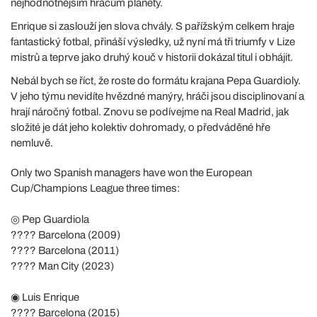
nejhodnotnějším hráčům planety.
Enrique si zaslouží jen slova chvály. S pařížským celkem hraje
fantastický fotbal, přináší výsledky, už nyní má tři triumfy v Lize
mistrů a teprve jako druhý kouč v historii dokázal titul i obhájit.
Nebál bych se říct, že roste do formátu krajana Pepa Guardioly.
V jeho týmu nevidíte hvězdné manýry, hráči jsou disciplinovaní a
hrají náročný fotbal. Znovu se podívejme na Real Madrid, jak
složité je dát jeho kolektiv dohromady, o předváděné hře
nemluvě.
Only two Spanish managers have won the European
Cup/Champions League three times:
◎ Pep Guardiola
???? Barcelona (2009)
???? Barcelona (2011)
???? Man City (2023)
◉ Luis Enrique
???? Barcelona (2015)