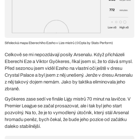
Střelecká mapa Eberechiho Ezeho v Lize mistrů (©Opta by Stats Perform)
Celkově se mi nepozdávají posily Arsenalu. Když přicházeli
Eberechi Eze a Viktor Gyökeres, říkal jsem si, že to dává smysl.
Před sezonou jsem viděl Ezeho na vlastní oči ještě v dresu
Crystal Palace a byl jsem z něj unešený. Jenže v dresu Arsenalu
z něj takový dojem nemám. Jako by taktika eliminovala jeho
zbraně.
Gyökeres zase sedí ve finále Ligy mistrů 70 minut na lavičce. V
Premier League se začal prosazovat, ale i tak byl jeho start
pozvolný. Na to, že je to vymodlený útočník, který stál Arsenal
hromadu peněz, bych čekal, že bude jeho pozice od začátku
daleko stabilnější.