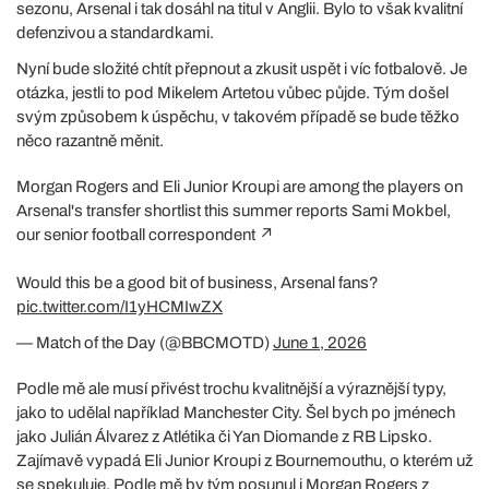
sezonu, Arsenal i tak dosáhl na titul v Anglii. Bylo to však kvalitní
defenzivou a standardkami.
Nyní bude složité chtít přepnout a zkusit uspět i víc fotbalově. Je
otázka, jestli to pod Mikelem Artetou vůbec půjde. Tým došel
svým způsobem k úspěchu, v takovém případě se bude těžko
něco razantně měnit.
Morgan Rogers and Eli Junior Kroupi are among the players on
Arsenal's transfer shortlist this summer reports Sami Mokbel,
our senior football correspondent ↗️
Would this be a good bit of business, Arsenal fans?
pic.twitter.com/I1yHCMIwZX
— Match of the Day (@BBCMOTD)
June 1, 2026
Podle mě ale musí přivést trochu kvalitnější a výraznější typy,
jako to udělal například Manchester City. Šel bych po jménech
jako Julián Álvarez z Atlétika či Yan Diomande z RB Lipsko.
Zajímavě vypadá Eli Junior Kroupi z Bournemouthu, o kterém už
se spekuluje. Podle mě by tým posunul i Morgan Rogers z