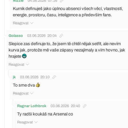
Nizzie
04.06.2026
07:16
Kurnik definuješ jako úplnou absenci všech věcí, vlastností,
energie, prostoru, času, inteligence a především fans.
Reagovat
Golasso
03.06.2026
20:04
Slepice zas definuje to, že jsem tě chtěl nějak setřít, ale nevím
kurva jak, protože mě vaše zápasy nezajímaly a vím hovno, jak
hrajete
Reagovat
jk
03.06.2026
20:10
To sme dva
Reagovat
Ragnar Lothbrok
03.06.2026
20:40
Ty radši koukáš na Arsenal co
Reagovat