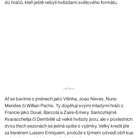
do hráčů, kteří ještě nebyli hvězdami světového formátu.
Ať se bavíme o jménech jako Vitinha, Joao Neves, Nuno
Mendes či Willian Pacho. Ty doplňují svými mladými hráči z
Francie jako Doué, Barcola a Zaire-Emery. Samozřejmě
Kvaracchelija či Dembélé už velké hvězdy jsou, ale v posledních
dvou třech sezonách se jedná spíše o výjimky. Velký kredit jde
za trenérem Luisem Enriquem, protože s týmem odvedl obří kus