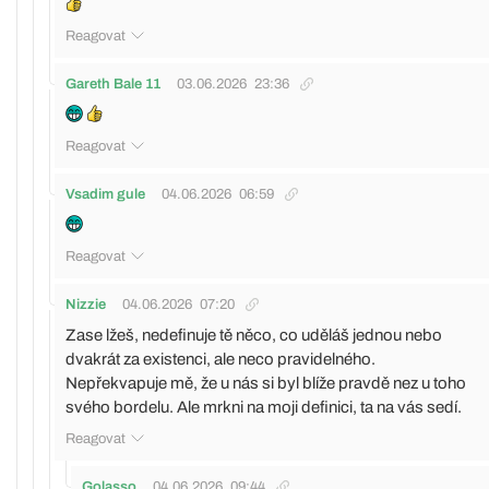
Reagovat
Gareth Bale 11
03.06.2026
23:36
Reagovat
Vsadim gule
04.06.2026
06:59
Reagovat
Nizzie
04.06.2026
07:20
Zase lžeš, nedefinuje tě něco, co uděláš jednou nebo
dvakrát za existenci, ale neco pravidelného.
Nepřekvapuje mě, že u nás si byl blíže pravdě nez u toho
svého bordelu. Ale mrkni na moji definici, ta na vás sedí.
Reagovat
Golasso
04.06.2026
09:44