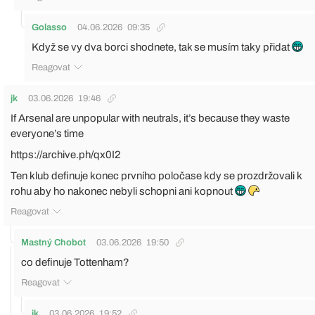
Golasso
04.06.2026
09:35
Když se vy dva borci shodnete, tak se musím taky přidat
Reagovat
jk
03.06.2026
19:46
If Arsenal are unpopular with neutrals, it’s because they waste
everyone’s time​
https://archive.ph/qx0I2
Ten klub definuje konec prvního poločase kdy se prozdržovali k
rohu aby ho nakonec nebyli schopni ani kopnout
Reagovat
Mastný Chobot
03.06.2026
19:50
co definuje Tottenham?
Reagovat
jk
03.06.2026
19:52