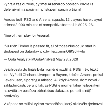
vyhrála zaslouženě, byť měl Arsenal do poslední chvíle i s
defenzivním a pasivním přístupem šanci na triumf.
Across both PSG and Arsenal squads, 12 players have played
at least 3,000 minutes of competitive football in 2025-26.
Nine of them play for Arsenal.
If Jurriën Timber is passed fit, all of those nine could start in
Budapest on Saturday.
pic.twitter.com/nQI9S0HwIp
— Opta Analyst (@OptaAnalyst)
May 28, 2026
Jejich cesta do finále byla nicméně rozdílná. PSG mělo těžký
los. Vyřadili Chelsea, Liverpool a Bayern, kdežto Arsenal potkal
Leverkusen, Sporting a Atlético. A i když Arsenal dominoval v
základní části, beru to tak, že PSG je momentálně nejlepší tým
na světě a v cestě za obhajobou dokázalo porazit silnější
protivníky.
V zápase se mi líbil výkon rozhodčího, který si skvěle zjednával