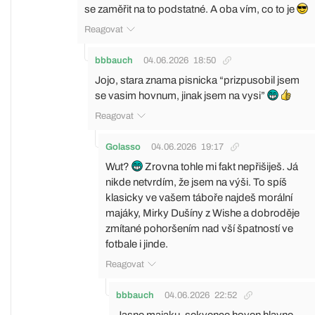
se zaměřit na to podstatné. A oba vím, co to je
Reagovat
bbbauch
04.06.2026
18:50
Jojo, stara znama pisnicka “prizpusobil jsem
se vasim hovnum, jinak jsem na vysi”
Reagovat
Golasso
04.06.2026
19:17
Wut?
Zrovna tohle mi fakt nepřišiješ. Já
nikde netvrdím, že jsem na výši. To spíš
klasicky ve vašem táboře najdeš morální
majáky, Mirky Dušíny z Wishe a dobroděje
zmítané pohoršením nad vší špatností ve
fotbale i jinde.
Reagovat
bbbauch
04.06.2026
22:52
Jasne majaku, sekvence hoven hlavne