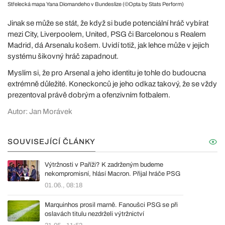
Střelecká mapa Yana Diomandeho v Bundeslize (©Opta by Stats Perform)
Jinak se může se stát, že když si bude potenciální hráč vybírat
mezi City, Liverpoolem, United, PSG či Barcelonou s Realem
Madrid, dá Arsenalu košem. Uvidí totiž, jak lehce může v jejich
systému šikovný hráč zapadnout.
Myslím si, že pro Arsenal a jeho identitu je tohle do budoucna
extrémně důležité. Koneckonců je jeho odkaz takový, že se vždy
prezentoval právě dobrým a ofenzivním fotbalem.
Autor: Jan Morávek
SOUVISEJÍCÍ ČLÁNKY
Výtržnosti v Paříži? K zadrženým budeme
nekompromisní, hlásí Macron. Přijal hráče PSG
01.06., 08:18
Marquinhos prosil marně. Fanoušci PSG se při
oslavách titulu nezdrželi výtržnictví