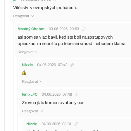
Vítězství v evropských pohárech.
Reagovat
Mastný Chobot
03.06.2026
20:53
asi som sa viac bavil, ked ste boli na zostupovych
opieckach a nebol tu po tebe ani smrad, nebudem klamat
Reagovat
Nizzie
04.06.2026
07:42
Reagovat
fenixLFC
04.06.2026
07:48
Zrovna jk tu komentoval cely cas
Reagovat
Nizzie
04.06.2026
08:01