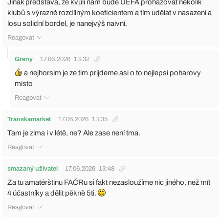
Jinak představa, že kvůli nám bude UEFA prohazovat několik
klubů s výrazně rozdílným koeficientem a tím udělat v nasazení a
losu solidní bordel, je nanejvýš naivní.
Reagovat
Greny
17.06.2026
13:32
a nejhorsim je ze tim prijdeme asi o to nejlepsi poharovy
misto
Reagovat
Transkamarket
17.06.2026
13:35
Tam je zima i v létě, ne? Ale zase není tma.
Reagovat
smazaný uživatel
17.06.2026
13:48
Za tu amatérštinu FAČRu si fakt nezasloužíme nic jiného, než mít
4 účastníky a dělit pěkně 5ti.
Reagovat