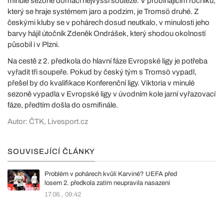
minulé sezoně domácí nejvyšší soutěže. V probíhajícím ročníku,
který se hraje systémem jaro a podzim, je Tromsö druhé. Z
českými kluby se v pohárech dosud neutkalo, v minulosti jeho
barvy hájil útočník Zdeněk Ondrášek, který shodou okolností
působil i v Plzni.
Na cestě z 2. předkola do hlavní fáze Evropské ligy je potřeba
vyřadit tři soupeře. Pokud by český tým s Tromsö vypadl,
přešel by do kvalifikace Konferenční ligy. Viktoria v minulé
sezoně vypadla v Evropské ligy v úvodním kole jarní vyřazovací
fáze, předtím došla do osmifinále.
Autor: ČTK, Livesport.cz
SOUVISEJÍCÍ ČLÁNKY
Problém v pohárech kvůli Karviné? UEFA před
losem 2. předkola zatím neupravila nasazení
17.06., 09:42