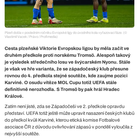
Plzeň došla v posledním ročníku Evropské ligy do úvodního kola vyřazovací fáze. (©
Vlastimil Vacek / Právo / Profimedia)
Cesta plzeňské Viktorie Evropskou ligou by měla začít ve
druhém předkole proti norskému Tromsö. Alespoň takový
je výsledek středečního losu ve švýcarském Nyonu. Stále
je však ve hře varianta, že se západočeský klub přesune
rovnou do 4. předkola stejné soutěže, kde zaujme pozici
Karviné. O osudu vítěze MOL Cupu totiž UEFA stále
definitivně nerozhodla. S Tromsö by pak hrál Hradec
Králové.
Zatím není jisté, zda se Západočeši ve 2. předkole opravdu
představí. UEFA totiž ještě může upravit nasazení českých klubů
do předkol kvůli Karviné, kterou etická komise Fotbalové
asociace ČR z důvodu ovlivňování zápasů v pondělí vyloučila z
nejvyšší soutěže.