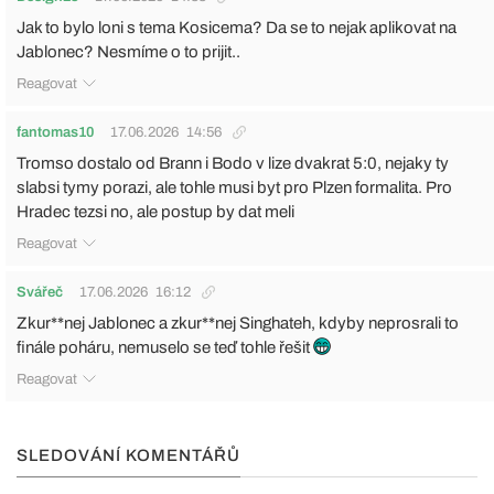
Jak to bylo loni s tema Kosicema? Da se to nejak aplikovat na
Jablonec? Nesmíme o to prijit..
Reagovat
fantomas10
17.06.2026
14:56
Tromso dostalo od Brann i Bodo v lize dvakrat 5:0, nejaky ty
slabsi tymy porazi, ale tohle musi byt pro Plzen formalita. Pro
Hradec tezsi no, ale postup by dat meli
Reagovat
Svářeč
17.06.2026
16:12
Zkur**nej Jablonec a zkur**nej Singhateh, kdyby neprosrali to
finále poháru, nemuselo se teď tohle řešit
Reagovat
SLEDOVÁNÍ KOMENTÁŘŮ