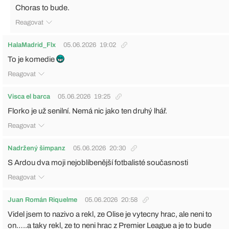
Choras to bude.
Reagovat
HalaMadrid_Flx
05.06.2026
19:02
To je komedie
Reagovat
Visca el barca
05.06.2026
19:25
Florko je už senilní. Nemá nic jako ten druhý lhář.
Reagovat
Nadržený šimpanz
05.06.2026
20:30
S Ardou dva moji nejoblíbenější fotbalisté současnosti
Reagovat
Juan Román Riquelme
05.06.2026
20:58
Videl jsem to nazivo a rekl, ze Olise je vytecny hrac, ale neni to
on…..a taky rekl, ze to neni hrac z Premier League a je to bude