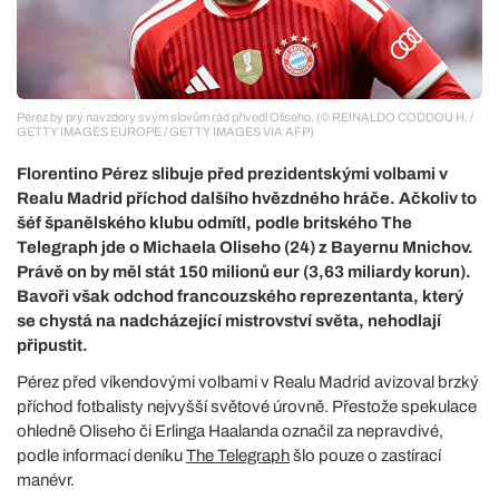
Pérez by prý navzdory svým slovům rád přivedl Oliseho. (© REINALDO CODDOU H. /
GETTY IMAGES EUROPE / GETTY IMAGES VIA AFP)
Florentino Pérez slibuje před prezidentskými volbami v
Realu Madrid příchod dalšího hvězdného hráče. Ačkoliv to
šéf španělského klubu odmítl, podle britského The
Telegraph jde o Michaela Oliseho (24) z Bayernu Mnichov.
Právě on by měl stát 150 milionů eur (3,63 miliardy korun).
Bavoři však odchod francouzského reprezentanta, který
se chystá na nadcházející mistrovství světa, nehodlají
připustit.
Pérez před víkendovými volbami v Realu Madrid avizoval brzký
příchod fotbalisty nejvyšší světové úrovně. Přestože spekulace
ohledně Oliseho či Erlinga Haalanda označil za nepravdivé,
podle informací deníku
The Telegraph
šlo pouze o zastírací
manévr.