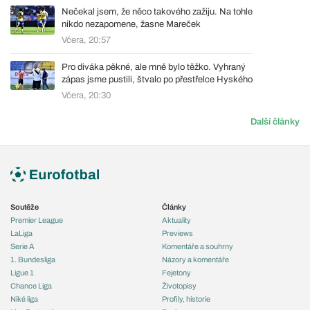
Nečekal jsem, že něco takového zažiju. Na tohle
nikdo nezapomene, žasne Mareček
Včera, 20:57
Pro diváka pěkné, ale mně bylo těžko. Vyhraný
zápas jsme pustili, štvalo po přestřelce Hyského
Včera, 20:30
Další články
Soutěže
Články
Premier League
Aktuality
LaLiga
Previews
Serie A
Komentáře a souhrny
1. Bundesliga
Názory a komentáře
Ligue 1
Fejetony
Chance Liga
Životopisy
Niké liga
Profily, historie