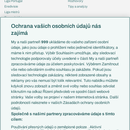
Liga Portugal
Rozhovory
Eredivisie
Tipy a analýzy
Liga mistrů
Evropská liga
Reprezentace
Konferenční liga
Česko
Ochrana vašich osobních údajů nás
Mistrovství světa
Slovensko
zajímá
Liga národů
Anglie
Francie
My a naši partneři
999
ukládáme do vašeho zařízení osobní
Témata
Itálie
údaje, jako jsou údaje o prohlížení nebo jedinečné identifikátory, a
Představení týmů MS
Německo
máme k nim přístup. Výběr Souhlasím umožňuje, aby sledovací
EuroSkauting
Španělsko
technologie podporovaly účely uvedené v části My a naši partneři
PL v kostce
Argentina
zpracováváme údaje za účelem poskytování. Výběrem Zamítnout
Evropské koeficienty
Brazílie
vše nebo odvoláním svého souhlasu je zakážete. Pokud jsou
Přestupy
sledovací technologie zakázány, některé zobrazené obsahy a
Přestupové spekulace
reklamy pro vás nemusí být tolik relevantní. Tuto nabídku můžete
Přestupy
Zranění
kdykoli znovu zobrazit a změnit své volby nebo souhlas odvolat
Zápasy
kliknutím na odkaz Řízení předvoleb ve spodní části webové
Livescore
stránky. Vaše volby se projeví v našem Internetová stránka. Další
Kluby
Tipovací soutěž
podrobnosti naleznete v našich Zásadách ochrany osobních
Arsenal FC
Fotbal TV
údajů.
Chelsea FC
Společně s našimi partnery zpracováváme údaje s tímto
Manchester United
cílem:
AC Milán
Juventus FC
Používání přesných údajů o zeměpisné poloze . Aktivní