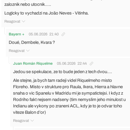
zaloznik nebo utocnik…..
Logicky to vychadzi na João Neves - Vitinha.
Reagovat
Bayern +
05.06.2026
21:40
Doué, Dembele, Kvara ?
Reagovat
Juan Román Riquelme
05.06.2026
22:44
Jedou se spekulace, ze to bude jeden z tech dvou….
Ale stejne, ja bych tam radeji videl Riquelmeho misto
Floreho. Misto v strukture pro Raula, Ikera, Hierra a hlavne
snaha o vic Spanelu v Madridu mi je sympatictejsi. I kdyz z
Rodriho fakt nejsem nadseny (tim nemyslim jeho minulost u
Indianu ale vykony po zraneni ACL, kdy je to je odvar toho
viteze Balon d’or)
Reagovat