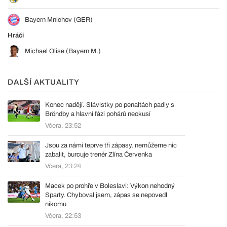
Bayern Mnichov (GER)
Hráči
Michael Olise (Bayern M.)
DALŠÍ AKTUALITY
Konec nadějí. Slávistky po penaltách padly s
Bröndby a hlavní fázi pohárů neokusí
Včera, 23:52
Jsou za námi teprve tři zápasy, nemůžeme nic
zabalit, burcuje trenér Zlína Červenka
Včera, 23:24
Macek po prohře v Boleslavi: Výkon nehodný
Sparty. Chyboval jsem, zápas se nepovedl
nikomu
Včera, 22:53