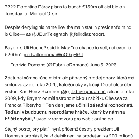
???? Florentino Pérez plans to launch €150m official bid on
Tuesday for Michael Olise.
Despite denying his name live, the main star in president’s mind
is Olise — as
@JBurtTelegraph
@jfelixdiaz
report.
Bayern’s Uli Hoeneß said in May "no chance to sell, not even for
€200m”.
pic.twitter.com/hWnO9xjHGT
— Fabrizio Romano (@FabrizioRomano)
June 5, 2026
Zástupci německého mistra ale případný prodej opory, která má
smlouvu až do roku 2029, kategoricky vylučují. Dlouholetý člen
vedení Karl-Heinz Rummenigge
již dříve připomněl
situaci z roku
2009, kdy Bayern odmítl astronomickou nabídku Chelsea za
Francka Ribéryho.
"Ten den jsme učinili zásadní rozhodnutí.
Teď ani v budoucnu neprodáme hráče, který by nám na
hřišti chyběl,"
uvedl v rozhovoru pro web t-online.de.
Stejný postoj prý platí i nyní, přičemž čestný prezident Uli
Hoeness prohlásil, že křídelník není na prodej ani za 200 milionů