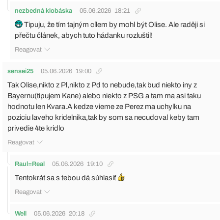
nezbedná klobáska
05.06.2026
18:21
Tipuju, že tím tajným cílem by mohl být Olise. Ale raději si
přečtu článek, abych tuto hádanku rozluštil!
Reagovat
sensei25
05.06.2026
19:00
Tak Olise,nikto z Pl,nikto z Pd to nebude,tak bud niekto iny z
Bayernu(tipujem Kane) alebo niekto z PSG a tam ma asi taku
hodnotu len Kvara.A kedze vieme ze Perez ma uchylku na
poziciu laveho kridelnika,tak by som sa necudoval keby tam
privedie 4te kridlo
Reagovat
Raul=Real
05.06.2026
19:10
Tentokrát sa s tebou dá súhlasiť
Reagovat
Well
05.06.2026
20:18