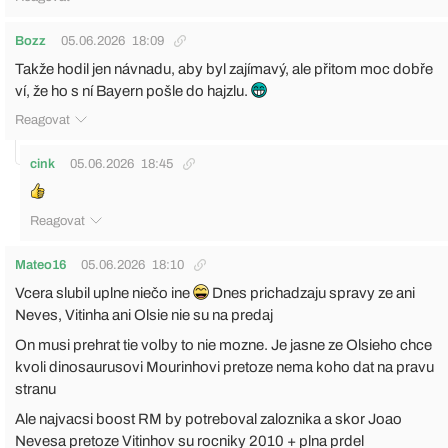
Bozz
05.06.2026
18:09
Takže hodil jen návnadu, aby byl zajímavý, ale přitom moc dobře
ví, že ho s ní Bayern pošle do hajzlu.
Reagovat
cink
05.06.2026
18:45
Reagovat
Mateo16
05.06.2026
18:10
Vcera slubil uplne niečo ine
Dnes prichadzaju spravy ze ani
Neves, Vitinha ani Olsie nie su na predaj
On musi prehrat tie volby to nie mozne. Je jasne ze Olsieho chce
kvoli dinosaurusovi Mourinhovi pretoze nema koho dat na pravu
stranu
Ale najvacsi boost RM by potreboval zaloznika a skor Joao
Nevesa pretoze Vitinhov su rocniky 2010 + plna prdel