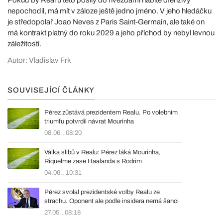
nepochodil, má mít v záloze ještě jedno jméno. V jeho hledáčku
je středopolař Joao Neves z Paris Saint-Germain, ale také on
má kontrakt platný do roku 2029 a jeho příchod by nebyl levnou
záležitostí.
Autor: Vladislav Frk
SOUVISEJÍCÍ ČLÁNKY
Pérez zůstává prezidentem Realu. Po volebním
triumfu potvrdil návrat Mourinha
08.06., 08:20
Válka slibů v Realu: Pérez láká Mourinha,
Riquelme zase Haalanda s Rodrim
04.06., 10:31
Pérez svolal prezidentské volby Realu ze
strachu. Oponent ale podle insidera nemá šanci
27.05., 08:18