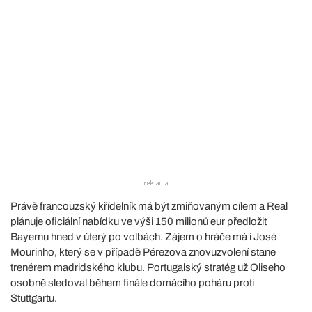
Právě francouzský křídelník má být zmiňovaným cílem a Real
plánuje oficiální nabídku ve výši 150 milionů eur předložit
Bayernu hned v úterý po volbách. Zájem o hráče má i José
Mourinho, který se v případě Pérezova znovuzvolení stane
trenérem madridského klubu. Portugalský stratég už Oliseho
osobně sledoval během finále domácího poháru proti
Stuttgartu.