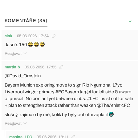
KOMENTÁŘE (35)
cink
05.06.2026
17:54
Jasně. 150
Reagovat
martin.b
05.06.2026
17:55
@David_Ornstein
Bayern Munich exploring move to sign Rio Ngumoha. 17yo
Liverpool winger primary #FCBayern target for left side & aware
of pursuit. No contact yet between clubs. #LFC insist not for sale
+ plan to strengthen attack rather than weaken @TheAthleticFC
slušný, zajímalo by mě, kolik by byly ochotni zaplatit
Reagovat
masina_LFC
05.06.2026
18:11