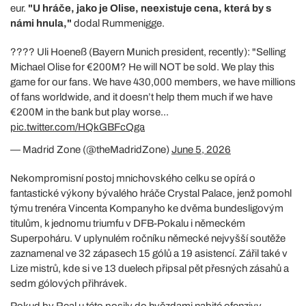
eur.
"U hráče, jako je Olise, neexistuje cena, která by s
námi hnula,"
dodal Rummenigge.
???? Uli Hoeneß (Bayern Munich president, recently): "Selling
Michael Olise for €200M? He will NOT be sold. We play this
game for our fans. We have 430,000 members, we have millions
of fans worldwide, and it doesn’t help them much if we have
€200M in the bank but play worse...
pic.twitter.com/HQkGBFcQga
— Madrid Zone (@theMadridZone)
June 5, 2026
Nekompromisní postoj mnichovského celku se opírá o
fantastické výkony bývalého hráče Crystal Palace, jenž pomohl
týmu trenéra Vincenta Kompanyho ke dvěma bundesligovým
titulům, k jednomu triumfu v DFB-Pokalu i německém
Superpoháru. V uplynulém ročníku německé nejvyšší soutěže
zaznamenal ve 32 zápasech 15 gólů a 19 asistencí. Zářil také v
Lize mistrů, kde si ve 13 duelech připsal pět přesných zásahů a
sedm gólových přihrávek.
Pokud by Real u této posily do hvězdami nabité ofenzivy