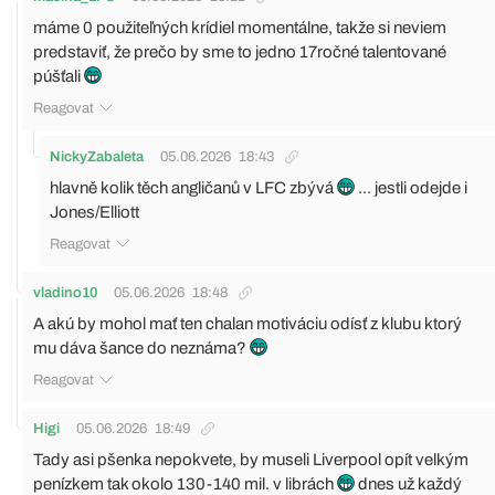
máme 0 použiteľných krídiel momentálne, takže si neviem
predstaviť, že prečo by sme to jedno 17ročné talentované
púšťali
Reagovat
NickyZabaleta
05.06.2026
18:43
hlavně kolik těch angličanů v LFC zbývá
... jestli odejde i
Jones/Elliott
Reagovat
vladino10
05.06.2026
18:48
A akú by mohol mať ten chalan motiváciu odísť z klubu ktorý
mu dáva šance do neznáma?
Reagovat
Higi
05.06.2026
18:49
Tady asi pšenka nepokvete, by museli Liverpool opít velkým
penízkem tak okolo 130-140 mil. v librách
dnes už každý