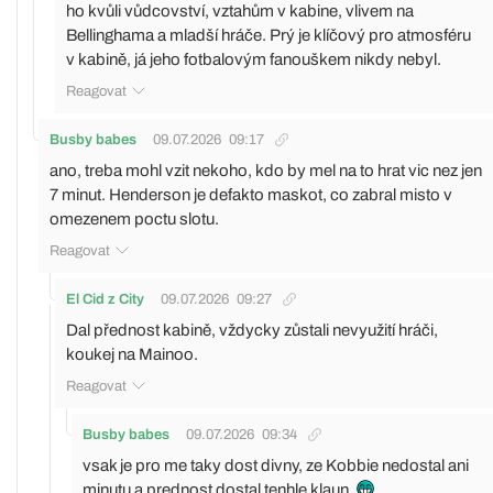
ho kvůli vůdcovství, vztahům v kabine, vlivem na
Bellinghama a mladší hráče. Prý je klíčový pro atmosféru
v kabině, já jeho fotbalovým fanouškem nikdy nebyl.
Reagovat
Busby babes
09.07.2026
09:17
ano, treba mohl vzit nekoho, kdo by mel na to hrat vic nez jen
7 minut. Henderson je defakto maskot, co zabral misto v
omezenem poctu slotu.
Reagovat
El Cid z City
09.07.2026
09:27
Dal přednost kabině, vždycky zůstali nevyužití hráči,
koukej na Mainoo.
Reagovat
Busby babes
09.07.2026
09:34
vsak je pro me taky dost divny, ze Kobbie nedostal ani
minutu a prednost dostal tenhle klaun.