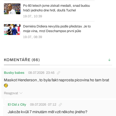
Po 60 letech jsme získali medaili, snad budou
hráči jednoho dne hrdí, doufá Tuchel
19.07., 10:39
Derniéra Didiera nevyšla podle představ. Je to
moje vina, mrzí Deschampse první půle
19.07., 08:39
KOMENTÁŘE (66)
Busby babes
08.07.2026
23:45
Maskot Henderson , to byla fakt naprosta picovina ho tam brat
Reagovat
El Cid z City
09.07.2026
07:12
Jakože kvůli 7 minutám měl vzít někoho jiného?