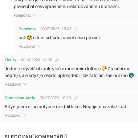
přenechal nesvéprávnému retardovanému bratranci.
Reagovat
Pepesma
09.07.2026
15:47
och
o tom si budu muset něco přečíst
Reagovat
Fleury
09.07.2026
16:05
Jeden z největších pokrytců v moderním fotbale
Zranění mu
nepřeju, ale když je někdo úplnej debil, tak si to asi zaslouží no
Reagovat
Conceicao Andy
09.07.2026
18:19
Kdysi jsem si při potycce rozdrtil loket. Nepříjemná záležitost.
Reagovat
SLEDOVÁNÍ KOMENTÁŘŮ