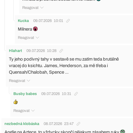
Reagovat
Kucka
09.07.2026
10:01
Milnera
Reagovat
Hlahart
09.07.2026
10:28
Ty jeho podivný tahy v sestavě se mu zatím teda brutálně
vracej do ksichtu. James, Henderson, za mě třeba i
Quensah/Chalobah, Spence ...
Reagovat
Busby babes
09.07.2026
10:31
Reagovat
nezbedná klobáska
08.07.2026
23:47
Anglie na Aztece, to vždycky skončí nějakym zásahem ruky