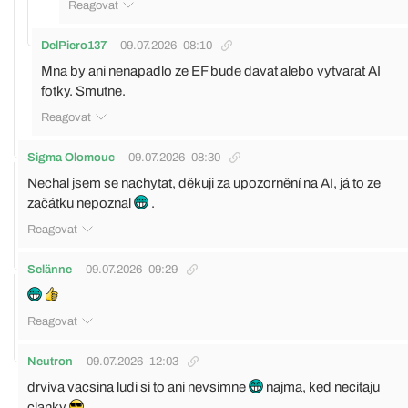
Reagovat
DelPiero137
09.07.2026
08:10
Mna by ani nenapadlo ze EF bude davat alebo vytvarat AI
fotky. Smutne.
Reagovat
Sigma Olomouc
09.07.2026
08:30
Nechal jsem se nachytat, děkuji za upozornění na AI, já to ze
začátku nepoznal
.
Reagovat
Selänne
09.07.2026
09:29
Reagovat
Neutron
09.07.2026
12:03
drviva vacsina ludi si to ani nevsimne
najma, ked necitaju
clanky