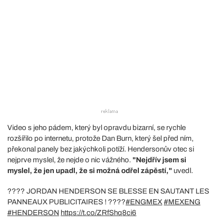
Video s jeho pádem, který byl opravdu bizarní, se rychle
rozšířilo po internetu, protože Dan Burn, který šel před ním,
překonal panely bez jakýchkoli potíží. Hendersonův otec si
nejprve myslel, že nejde o nic vážného.
"Nejdřív jsem si
myslel, že jen upadl, že si možná odřel zápěstí,"
uvedl.
???? JORDAN HENDERSON SE BLESSE EN SAUTANT LES
PANNEAUX PUBLICITAIRES ! ????
#ENGMEX
#MEXENG
#HENDERSON
https://t.co/ZRfShq8ci6