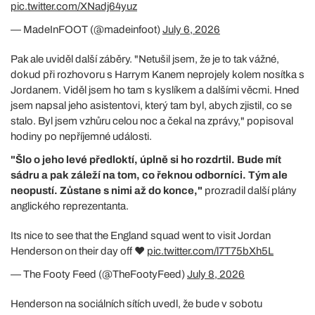
pic.twitter.com/XNadj64yuz
— MadeInFOOT (@madeinfoot)
July 6, 2026
Pak ale uviděl další záběry. "Netušil jsem, že je to tak vážné,
dokud při rozhovoru s Harrym Kanem neprojely kolem nosítka s
Jordanem. Viděl jsem ho tam s kyslíkem a dalšími věcmi. Hned
jsem napsal jeho asistentovi, který tam byl, abych zjistil, co se
stalo. Byl jsem vzhůru celou noc a čekal na zprávy," popisoval
hodiny po nepříjemné události.
"Šlo o jeho levé předloktí, úplně si ho rozdrtil. Bude mít
sádru a pak záleží na tom, co řeknou odborníci. Tým ale
neopustí. Zůstane s nimi až do konce,"
prozradil další plány
anglického reprezentanta.
Its nice to see that the England squad went to visit Jordan
Henderson on their day off ❤️
pic.twitter.com/l7T75bXh5L
— The Footy Feed (@TheFootyFeed)
July 8, 2026
Henderson na sociálních sítích uvedl, že bude v sobotu