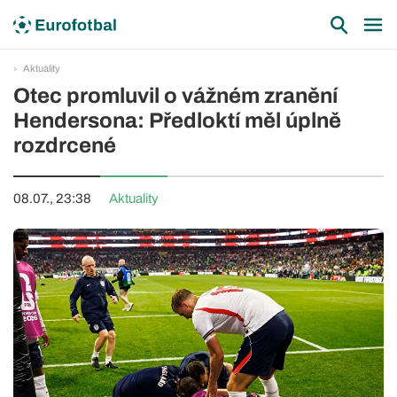
Aktuality
Otec promluvil o vážném zranění
Hendersona: Předloktí měl úplně
rozdrcené
08.07., 23:38
Aktuality