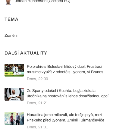
Jordan Henderson (Chelsea FC)
TÉMA
Zranění
DALŠÍ AKTUALITY
Po prohře s Boleslaví klíčový duel. Frustraci
musíme využít v odvetě s Lyonem, ví Brunes
Dnes, 22:00
Ze Sparty odešel i Kuchta. Legia získala
útočníka na hostování s lehce dosažitelnou opcí
Dnes, 21:21
Haraslína jsme milovali, ale teď je pryč, mrzí
Priskeho před Lyonem. Zmínil i Birmančeviče
Dnes, 21:01