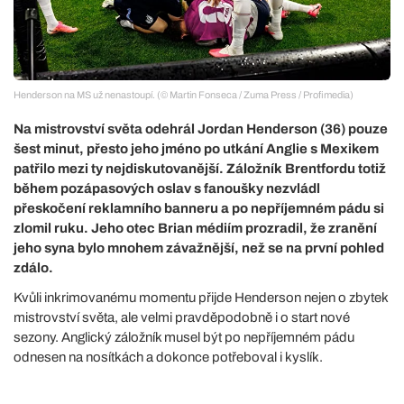
Henderson na MS už nenastoupí. (© Martin Fonseca / Zuma Press / Profimedia)
Na mistrovství světa odehrál Jordan Henderson (36) pouze
šest minut, přesto jeho jméno po utkání Anglie s Mexikem
patřilo mezi ty nejdiskutovanější. Záložník Brentfordu totiž
během pozápasových oslav s fanoušky nezvládl
přeskočení reklamního banneru a po nepříjemném pádu si
zlomil ruku. Jeho otec Brian médiím prozradil, že zranění
jeho syna bylo mnohem závažnější, než se na první pohled
zdálo.
Kvůli inkrimovanému momentu přijde Henderson nejen o zbytek
mistrovství světa, ale velmi pravděpodobně i o start nové
sezony. Anglický záložník musel být po nepříjemném pádu
odnesen na nosítkách a dokonce potřeboval i kyslík.