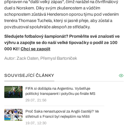
připraven na "další velký zápas", čímž narážel na čtvrtfinálový
duel s Norskem. Díky svým zkušenostem a vůdčím
schopnostem zůstává Henderson oporou týmu pod vedením
trenéra Thomase Tuchela, který si jasně přeje, aby zůstal a
povzbuzoval spoluhráče alespoň ze střídačky.
Sledujete fotbalový šampionát? Proměňte své znalosti ve
výhru a zapojte se do naší velké tipovačky o podíl ze 100
000 Kč!
Chci se zapojit
Autor: Zack Oaten, Přemysl Bartoníček
SOUVISEJÍCÍ ČLÁNKY
FIFA si došlápla na Argentinu. Vyšetřuje
politický transparent i potyčku po finále MS
29.07., 21:56
Proč Saka nenastupoval za Anglii častěji? Ve
střetnutí s Francií byl nejlepším na hřišti
19.07., 12:30