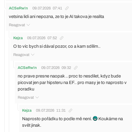
ACSeRw!n
09.07.2026
07:41
vetsina lidi ani nepozna, ze to je AI takova je realita
Reagovat
Kejza
09.07.2026
07:52
O to víc bych si dával pozor, co a kam sdílím..
Reagovat
ACSeRw!n
09.07.2026
09:32
no prave presne naopak .. proc to nesdilet, kdyz bude
picovat jen par hipsteru na EF.. pro masy je to naprosto v
poradku
Reagovat
Kejza
09.07.2026
11:31
Naprosto pořádku to podle mě není.
Koukáme na
svět jinak.