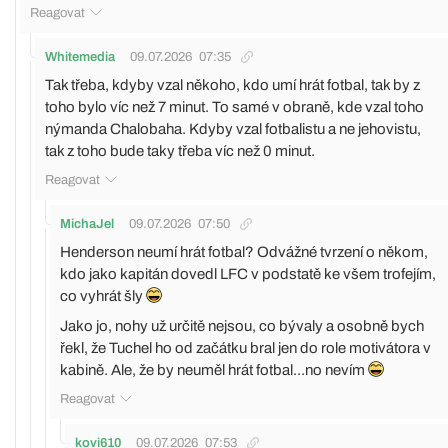
Reagovat
Whitemedia
09.07.2026
07:35
Tak třeba, kdyby vzal někoho, kdo umí hrát fotbal, tak by z
toho bylo víc než 7 minut. To samé v obraně, kde vzal toho
nýmanda Chalobaha. Kdyby vzal fotbalistu a ne jehovistu,
tak z toho bude taky třeba víc než 0 minut.
Reagovat
MichaJel
09.07.2026
07:50
Henderson neumí hrát fotbal? Odvážné tvrzení o někom,
kdo jako kapitán dovedl LFC v podstatě ke všem trofejím,
co vyhrát šly
Jako jo, nohy už určitě nejsou, co bývaly a osobně bych
řekl, že Tuchel ho od začátku bral jen do role motivátora v
kabině. Ale, že by neuměl hrát fotbal...no nevím
Reagovat
kovi610
09.07.2026
07:53