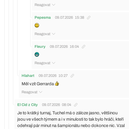
Reagovat
Pepesma
09.07.2026
15:38
Reagovat
Fleury
09.07.2026
16:04
Reagovat
Hlahart
09.07.2026
10:27
Měl vzít Gerrarda
Reagovat
El Cid z City
09.07.2026
08:04
Je to krátký turnaj, Tuchel má o záloze jasno, většinou
jsou ve všech týmem a i v minulosti to tak bylo hráči, kteří
odehrají pár minut na šampionátu nebo dokonce nic. Vzal