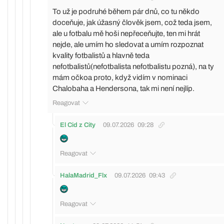
To už je podruhé během pár dnů, co tu někdo
doceňuje, jak úžasný člověk jsem, což teda jsem,
ale u fotbalu mě hoši nepřeceňujte, ten mi hrát
nejde, ale umím ho sledovat a umím rozpoznat
kvality fotbalistů a hlavně teda
nefotbalistů(nefotbalista nefotbalistu pozná), na ty
mám očkoa proto, když vidím v nominaci
Chalobaha a Hendersona, tak mi není nejlíp.
Reagovat
El Cid z City
09.07.2026
09:28
Reagovat
HalaMadrid_Flx
09.07.2026
09:43
Reagovat