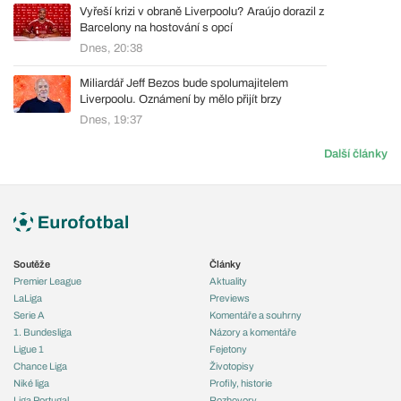
Vyřeší krizi v obraně Liverpoolu? Araújo dorazil z
Barcelony na hostování s opcí
Dnes, 20:38
Miliardář Jeff Bezos bude spolumajitelem
Liverpoolu. Oznámení by mělo přijít brzy
Dnes, 19:37
Další články
Soutěže
Články
Premier League
Aktuality
LaLiga
Previews
Serie A
Komentáře a souhrny
1. Bundesliga
Názory a komentáře
Ligue 1
Fejetony
Chance Liga
Životopisy
Niké liga
Profily, historie
Liga Portugal
Rozhovory