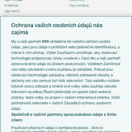
Eredivisie
Tipy a analýzy
Liga mistrů
Evropská liga
Reprezentace
Konferenční liga
Česko
Ochrana vašich osobních údajů nás
Mistrovství světa
Slovensko
zajímá
Liga národů
Anglie
Francie
My a naši partneři
999
ukládáme do vašeho zařízení osobní
Témata
Itálie
údaje, jako jsou údaje o prohlížení nebo jedinečné identifikátory, a
Představení týmů MS
Německo
máme k nim přístup. Výběr Souhlasím umožňuje, aby sledovací
EuroSkauting
Španělsko
technologie podporovaly účely uvedené v části My a naši partneři
PL v kostce
Argentina
zpracováváme údaje za účelem poskytování. Výběrem Zamítnout
Evropské koeficienty
Brazílie
vše nebo odvoláním svého souhlasu je zakážete. Pokud jsou
Přestupy
sledovací technologie zakázány, některé zobrazené obsahy a
Přestupové spekulace
reklamy pro vás nemusí být tolik relevantní. Tuto nabídku můžete
Přestupy
Zranění
kdykoli znovu zobrazit a změnit své volby nebo souhlas odvolat
Zápasy
kliknutím na odkaz Řízení předvoleb ve spodní části webové
Livescore
stránky. Vaše volby se projeví v našem Internetová stránka. Další
Kluby
Tipovací soutěž
podrobnosti naleznete v našich Zásadách ochrany osobních
Arsenal FC
Fotbal TV
údajů.
Chelsea FC
Společně s našimi partnery zpracováváme údaje s tímto
Manchester United
cílem:
AC Milán
Juventus FC
Používání přesných údajů o zeměpisné poloze . Aktivní
Bayern Mnichov