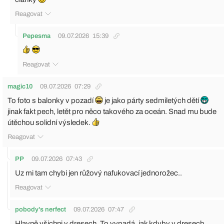
Reagovat
Pepesma
09.07.2026
15:39
Reagovat
magic10
09.07.2026
07:29
To foto s balonky v pozadí
je jako párty sedmiletých dětí
jinak fakt pech, letět pro něco takového za oceán. Snad mu bude
útěchou solidní výsledek.
Reagovat
PP
09.07.2026
07:43
Uz mi tam chybi jen růžový nafukovací jednorožec..
Reagovat
pobody's nerfect
09.07.2026
07:47
Hlavně všichni v dresech. To vypadá, jak kdyby v dresech