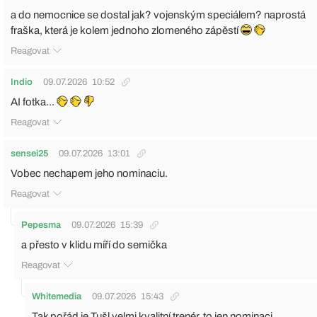
a do nemocnice se dostal jak? vojenským speciálem? naprostá
fraška, která je kolem jednoho zlomeného zápěstí
Reagovat
Indio
09.07.2026
10:52
AI fotka...
Reagovat
sensei25
09.07.2026
13:01
Vobec nechapem jeho nominaciu.
Reagovat
Pepesma
09.07.2026
15:39
a přesto v klidu míří do semička
Reagovat
Whitemedia
09.07.2026
15:43
Tak pořád je Tušl velmi kvalitní trenér, to jen nominaci