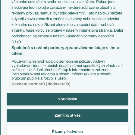
Evropské koeficienty
Brazílie
vše nebo odvoláním svého souhlasu je zakážete. Pokud jsou
Přestupy
sledovací technologie zakázány, některé zobrazené obsahy a
Přestupové spekulace
reklamy pro vás nemusí být tolik relevantní. Tuto nabídku můžete
Přestupy
Zranění
kdykoli znovu zobrazit a změnit své volby nebo souhlas odvolat
Zápasy
kliknutím na odkaz Řízení předvoleb ve spodní části webové
Livescore
stránky. Vaše volby se projeví v našem Internetová stránka. Další
Kluby
Tipovací soutěž
podrobnosti naleznete v našich Zásadách ochrany osobních
Arsenal FC
Fotbal TV
údajů.
Chelsea FC
Společně s našimi partnery zpracováváme údaje s tímto
Manchester United
cílem:
AC Milán
Juventus FC
Používání přesných údajů o zeměpisné poloze . Aktivní
Bayern Mnichov
vyhledávání identifikačních údajů v rámci specifických vlastností
zařízení . Ukládání a/nebo přístup k informacím v zařízení .
FC Barcelona
Personalizovaná reklama a obsah, měření reklam a obsahu,
Real Madrid
průzkum publika a rozvoj služeb .
Seznam partnerů (dodavatelů)
Souhlasím
Copyright © 2001-2026 EuroFotbal.cz. Využíváme zpravodajství ČTK.
RSS
Podmínky užití
Informace o zpracování osobních údajů
Zamítnout vše
GDPR a žurnalistika
Nastavení soukromí
Kontakt
Tiráž
Řízení předvoleb