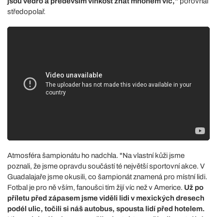
jsou vedro a především vlhkost znát mnohem víc,"
porovnal
středopolař.
Atmosféra šampionátu ho nadchla. "Na vlastní kůži jsme
poznali, že jsme opravdu součástí té největší sportovní akce. V
Guadalajaře jsme okusili, co šampionát znamená pro místní lidi.
Fotbal je pro ně vším, fanoušci tím žijí víc než v Americe.
Už po
příletu před zápasem jsme viděli lidi v mexických dresech
podél ulic, točili si náš autobus, spousta lidí před hotelem.