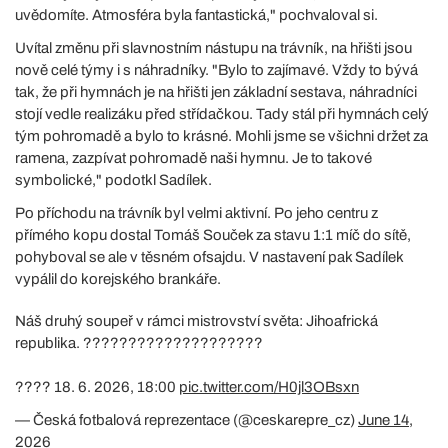
uvědomíte. Atmosféra byla fantastická," pochvaloval si.
Uvítal změnu při slavnostním nástupu na trávník, na hřišti jsou
nově celé týmy i s náhradníky. "Bylo to zajímavé. Vždy to bývá
tak, že při hymnách je na hřišti jen základní sestava, náhradníci
stojí vedle realizáku před střídačkou. Tady stál při hymnách celý
tým pohromadě a bylo to krásné. Mohli jsme se všichni držet za
ramena, zazpívat pohromadě naši hymnu. Je to takové
symbolické," podotkl Sadílek.
Po příchodu na trávník byl velmi aktivní. Po jeho centru z
přímého kopu dostal Tomáš Souček za stavu 1:1 míč do sítě,
pohyboval se ale v těsném ofsajdu. V nastavení pak Sadílek
vypálil do korejského brankáře.
Náš druhý soupeř v rámci mistrovství světa: Jihoafrická
republika. ????????????????????
???? 18. 6. 2026, 18:00
pic.twitter.com/H0jl3OBsxn
— Česká fotbalová reprezentace (@ceskarepre_cz)
June 14,
2026