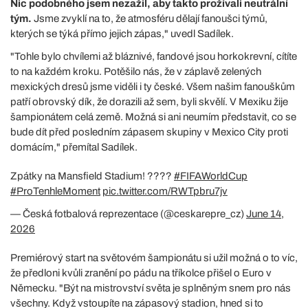
Nic podobného jsem nezažil, aby takto prožívali neutrální
tým.
Jsme zvyklí na to, že atmosféru dělají fanoušci týmů,
kterých se týká přímo jejich zápas," uvedl Sadílek.
"Tohle bylo chvílemi až bláznivé, fandové jsou horkokrevní, cítíte
to na každém kroku. Potěšilo nás, že v záplavě zelených
mexických dresů jsme viděli i ty české. Všem našim fanouškům
patří obrovský dík, že dorazili až sem, byli skvělí. V Mexiku žije
šampionátem celá země. Možná si ani neumím představit, co se
bude dít před posledním zápasem skupiny v Mexico City proti
domácím," přemítal Sadílek.
Zpátky na Mansfield Stadium! ????️
#FIFAWorldCup
#ProTenhleMoment
pic.twitter.com/RWTpbru7jv
— Česká fotbalová reprezentace (@ceskarepre_cz)
June 14,
2026
Premiérový start na světovém šampionátu si užil možná o to víc,
že předloni kvůli zranění po pádu na tříkolce přišel o Euro v
Německu. "Být na mistrovství světa je splněným snem pro nás
všechny. Když vstoupíte na zápasový stadion, hned si to