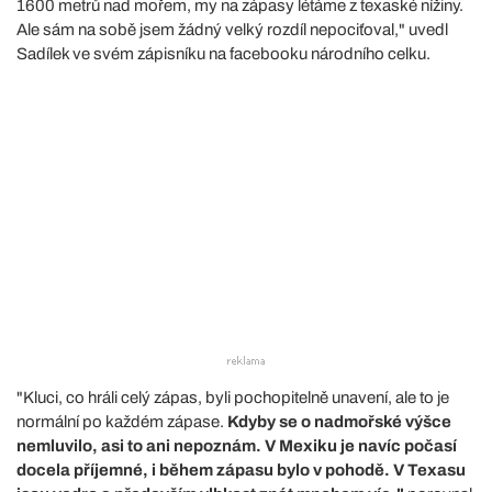
1600 metrů nad mořem, my na zápasy létáme z texaské nížiny.
Ale sám na sobě jsem žádný velký rozdíl nepociťoval," uvedl
Sadílek ve svém zápisníku na facebooku národního celku.
"Kluci, co hráli celý zápas, byli pochopitelně unavení, ale to je
normální po každém zápase.
Kdyby se o nadmořské výšce
nemluvilo, asi to ani nepoznám. V Mexiku je navíc počasí
docela příjemné, i během zápasu bylo v pohodě. V Texasu