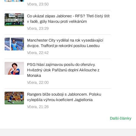
Včera, 23:50
Co ukázal zápas Jablonec - RFS? Třetí čistý štít
v řadě, góly hlavou proti velikánům
Včera, 23:29
Manchester City vydělal na rok vysedávající
dvojce. Trafford je rekordní posilou Leedsu
Včera, 22:42
PSG hlásí zajímavou posilu do ofenzivy.
Hvězdný útok Pařížanů doplní Akliouche z
Monaka
Včera, 22:00
Rangers blíže souboji s Jabloncem. Polsku
vylepšila výhrou koeficient Jagiellonia
Včera, 21:26
Další články