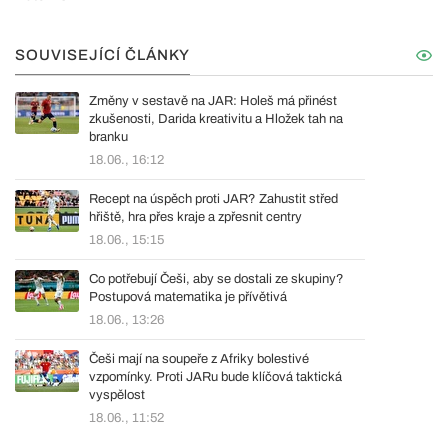
SOUVISEJÍCÍ ČLÁNKY
Změny v sestavě na JAR: Holeš má přinést
zkušenosti, Darida kreativitu a Hložek tah na
branku
18.06., 16:12
Recept na úspěch proti JAR? Zahustit střed
hřiště, hra přes kraje a zpřesnit centry
18.06., 15:15
Co potřebují Češi, aby se dostali ze skupiny?
Postupová matematika je přívětivá
18.06., 13:26
Češi mají na soupeře z Afriky bolestivé
vzpomínky. Proti JARu bude klíčová taktická
vyspělost
18.06., 11:52