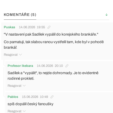
KOMENTÁŘE (5)
Puskas
14.06.2026
19:55
"V nastavení pak Sadílek vypálil do korejského brankáře."
Co pamatuji, tak slabou ranou vystřelil tam, kde byl v pohodě
brankář.
Reagovat
Profesor Ikebara
14.06.2026
20:10
Sadílek a "vypálit", to nejde dohromady. Je to evidentně
rodinné prokletí.
Reagovat
Pablos
15.06.2026
10:49
spíš dopálil český fanoušky
Reagovat