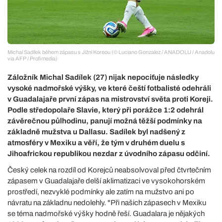
Michal Sadílek během zápasu s Jižní Koreou (© Luciano Gonzalez / ANADOLU / Anadolu
via AFP / Profimedia)
Záložník Michal Sadílek (27) nijak nepociťuje následky
vysoké nadmořské výšky, ve které čeští fotbalisté odehráli
v Guadalajaře první zápas na mistrovství světa proti Koreji.
Podle středopolaře Slavie, který při porážce 1:2 odehrál
závěrečnou půlhodinu, panují možná těžší podmínky na
základně mužstva u Dallasu. Sadílek byl nadšený z
atmosféry v Mexiku a věří, že tým v druhém duelu s
Jihoafrickou republikou nezdar z úvodního zápasu odčiní.
Český celek na rozdíl od Korejců neabsolvoval před čtvrtečním
zápasem v Guadalajaře delší aklimatizaci ve vysokohorském
prostředí, nezvyklé podmínky ale zatím na mužstvo ani po
návratu na základnu nedolehly. "Při našich zápasech v Mexiku
se téma nadmořské výšky hodně řeší. Guadalara je nějakých