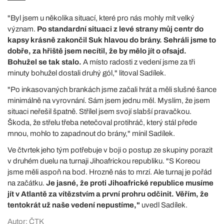
"Byl jsem u několika situací, které pro nás mohly mít velký
význam.
Po standardní situaci z levé strany můj centr do
kapsy krásně zakončil Suk hlavou do brány. Sehráli jsme to
dobře, za hřiště jsem necítil, že by mělo jít o ofsajd.
Bohužel se tak stalo.
A místo radosti z vedení jsme za tři
minuty bohužel dostali druhý gól," litoval Sadílek.
"Po inkasovaných brankách jsme začali hrát a měli slušné šance
minimálně na vyrovnání. Sám jsem jednu měl. Myslím, že jsem
situaci neřešil špatně. Střílel jsem svojí slabší pravačkou.
Škoda, že střelu třeba netečoval protihráč, který stál přede
mnou, mohlo to zapadnout do brány," mínil Sadílek.
Ve čtvrtek jeho tým potřebuje v boji o postup ze skupiny porazit
v druhém duelu na turnaji Jihoafrickou republiku. "S Koreou
jsme měli aspoň na bod. Hrozně nás to mrzí. Ale turnaj je pořád
na začátku.
Je jasné, že proti Jihoafrické republice musíme
jít v Atlantě za vítězstvím a první prohru odčinit. Věřím, že
tentokrát už naše vedení nepustíme,"
uvedl Sadílek.
Autor: ČTK