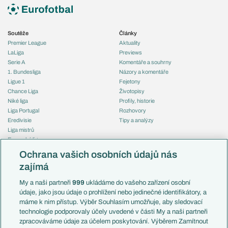
Soutěže
Články
Premier League
Aktuality
LaLiga
Previews
Serie A
Komentáře a souhrny
1. Bundesliga
Názory a komentáře
Ligue 1
Fejetony
Chance Liga
Životopisy
Niké liga
Profily, historie
Liga Portugal
Rozhovory
Eredivisie
Tipy a analýzy
Liga mistrů
Evropská liga
Reprezentace
Konferenční liga
Česko
Ochrana vašich osobních údajů nás
Mistrovství světa
Slovensko
zajímá
Liga národů
Anglie
Francie
My a naši partneři
999
ukládáme do vašeho zařízení osobní
Témata
Itálie
údaje, jako jsou údaje o prohlížení nebo jedinečné identifikátory, a
Představení týmů MS
Německo
máme k nim přístup. Výběr Souhlasím umožňuje, aby sledovací
EuroSkauting
Španělsko
technologie podporovaly účely uvedené v části My a naši partneři
PL v kostce
Argentina
zpracováváme údaje za účelem poskytování. Výběrem Zamítnout