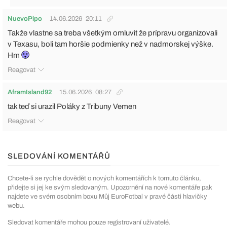
NuevoPipo
14.06.2026
20:11
Takže vlastne sa treba všetkým omluvit že prípravu organizovali
v Texasu, boli tam horšie podmienky než v nadmorskej výške.
Hm
Reagovat
AframIsland92
15.06.2026
08:27
tak teď si urazil Poláky z Tribuny Vemen
Reagovat
SLEDOVÁNÍ KOMENTÁŘŮ
Chcete-li se rychle dovědět o nových komentářích k tomuto článku,
přidejte si jej ke svým sledovaným. Upozornění na nové komentáře pak
najdete ve svém osobním boxu Můj EuroFotbal v pravé části hlavičky
webu.
Sledovat komentáře mohou pouze registrovaní uživatelé.