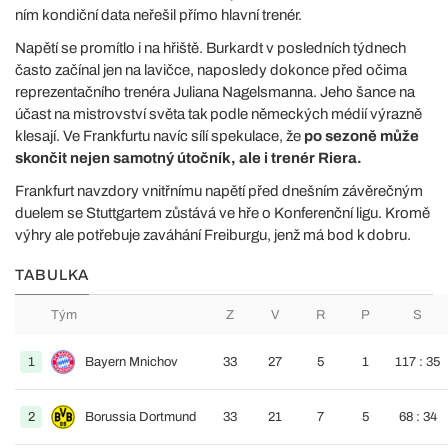
ním kondiční data neřešil přímo hlavní trenér.
Napětí se promítlo i na hřiště. Burkardt v posledních týdnech
často začínal jen na lavičce, naposledy dokonce před očima
reprezentačního trenéra Juliana Nagelsmanna. Jeho šance na
účast na mistrovství světa tak podle německých médií výrazně
klesají. Ve Frankfurtu navíc sílí spekulace, že
po sezoně může
skončit nejen samotný útočník, ale i trenér Riera.
Frankfurt navzdory vnitřnímu napětí před dnešním závěrečným
duelem se Stuttgartem zůstává ve hře o Konferenční ligu. Kromě
výhry ale potřebuje zaváhání Freiburgu, jenž má bod k dobru.
TABULKA
Tým
Z
V
R
P
S
1
Bayern Mnichov
33
27
5
1
117 : 35
2
Borussia Dortmund
33
21
7
5
68 : 34