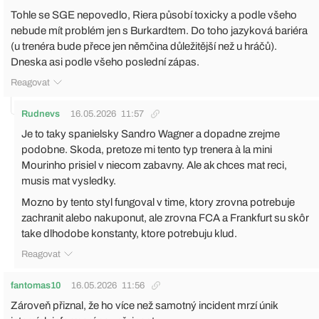
Tohle se SGE nepovedlo, Riera působí toxicky a podle všeho
nebude mít problém jen s Burkardtem. Do toho jazyková bariéra
(u trenéra bude přece jen němčina důležitější než u hráčů).
Dneska asi podle všeho poslední zápas.
Reagovat
Rudnevs
16.05.2026
11:57
Je to taky spanielsky Sandro Wagner a dopadne zrejme
podobne. Skoda, pretoze mi tento typ trenera à la mini
Mourinho prisiel v niecom zabavny. Ale ak chces mat reci,
musis mat vysledky.
Mozno by tento styl fungoval v time, ktory zrovna potrebuje
zachranit alebo nakuponut, ale zrovna FCA a Frankfurt su skôr
take dlhodobe konstanty, ktore potrebuju klud.
Reagovat
fantomas10
16.05.2026
11:56
Zároveň přiznal, že ho více než samotný incident mrzí únik