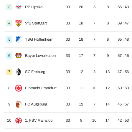
3
RB Lipsko
33
20
5
8
65 : 43
4
VfB Stuttgart
33
18
7
8
69 : 47
5
TSG Hoffenheim
33
18
7
8
65 : 48
6
Bayer Leverkusen
33
17
7
9
67 : 46
7
SC Freiburg
33
12
8
13
47 : 56
8
Eintracht Frankfurt
33
11
10
12
59 : 63
9
FC Augsburg
33
12
7
14
45 : 57
10
1. FSV Mainz 05
33
9
10
14
42 : 53