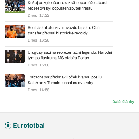
Kušej po vyloučení dvakrát nepomůže Liberci.
Mosesovi byl odpuštěn zbytek trestu
Dnes, 17:22
Real získal ofenzivní hvězdu Lipska. Obří
transfer přepsal historické rekordy
Dnes, 16:28
Uruguay sází na reprezentační legendu. Národní
tým po fiasku na MS přebírá Forlán
Dnes, 15:56
Trabzonspor představil očekávanou posilu.
Salah se v Turecku upsal na dva roky
Dnes, 14:58
Další články