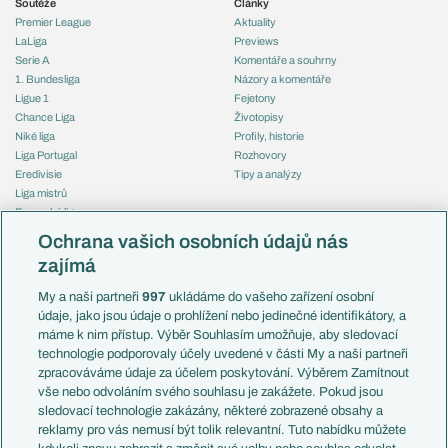
Soutěže
Články
Premier League
Aktuality
LaLiga
Previews
Serie A
Komentáře a souhrny
1. Bundesliga
Názory a komentáře
Ligue 1
Fejetony
Chance Liga
Životopisy
Niké liga
Profily, historie
Liga Portugal
Rozhovory
Eredivisie
Tipy a analýzy
Liga mistrů
Evropská liga
Reprezentace
Konferenční liga
Česko
Ochrana vašich osobních údajů nás
Mistrovství světa
Slovensko
zajímá
Liga národů
Anglie
Francie
My a naši partneři
997
ukládáme do vašeho zařízení osobní
Témata
Itálie
údaje, jako jsou údaje o prohlížení nebo jedinečné identifikátory, a
Představení týmů MS
Německo
máme k nim přístup. Výběr Souhlasím umožňuje, aby sledovací
EuroSkauting
Španělsko
technologie podporovaly účely uvedené v části My a naši partneři
PL v kostce
Argentina
zpracováváme údaje za účelem poskytování. Výběrem Zamítnout
Evropské koeficienty
Brazílie
vše nebo odvoláním svého souhlasu je zakážete. Pokud jsou
Přestupy
sledovací technologie zakázány, některé zobrazené obsahy a
Přestupové spekulace
reklamy pro vás nemusí být tolik relevantní. Tuto nabídku můžete
Přestupy
Zranění