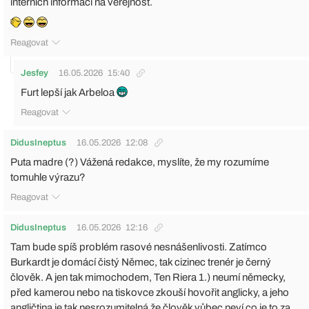
interních informací na veřejnost.
Reagovat
Jesfey
16.05.2026
15:40
Furt lepší jak Arbeloa
Reagovat
DidusIneptus
16.05.2026
12:08
Puta madre (?) Vážená redakce, myslíte, že my rozumíme
tomuhle výrazu?
Reagovat
DidusIneptus
16.05.2026
12:16
Tam bude spíš problém rasové nesnášenlivosti. Zatímco
Burkardt je domácí čistý Němec, tak cizinec trenér je černý
člověk. A jen tak mimochodem, Ten Riera 1.) neumí německy,
před kamerou nebo na tiskovce zkouší hovořit anglicky, a jeho
angličtina je tak nesrozumitelná že člověk vůbec neví co je to za