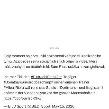
Celý moment nejprve unikl pozornosti veřejnosti i realizačního
týmu. Až později se na sociálních sítích objevila videa, která
měla zachytit, co útočník řekl. Sám Riera urážku nezaregistroval.
Interner Eklat bei
#EintrachtFrankfurt
: Torjäger
#JonathanBurkardt
beschimpft seinen eigenen Trainer
#AlbertRiera
während des Spiels in Dortmund - und fliegt damit
später in der Videoanalyse vor der ganzen Mannschaft auf.
https://t.co/buyIscK3vZ
— BILD Sport (@BILD_Sport)
May 15, 2026