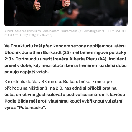
Albert Riera řešil konflikt s Jonathanem Burkardtem. (© Leon Kügeler / GETTY IMAGES
EUROPE / Getty Images via AFP)
Ve Frankfurtu řeší před koncem sezony nepříjemnou aféru.
Útočník Jonathan Burkardt (25) měl během ligové porážky
2:3 v Dortmundu urazit trenéra Alberta Rieru (44). Incident
přišel v době, kdy mezi útočníkem a trenérem už delší dobu
panuje napjatý vztah.
K incidentu došlo v 87. minutě. Burkardt několik minut po
příchodu na hřiště snížil na 2:3, následně
si přiložil prst na
ústa, emotivně gestikuloval a podíval se směrem k lavičce.
Podle Bildu měl proti vlastnímu kouči vykřiknout vulgární
výraz "Puta madre".