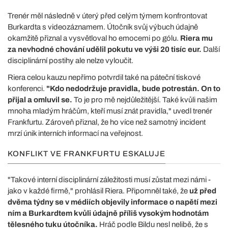
Trenér měl následně v úterý před celým týmem konfrontovat
Burkardta s videozáznamem. Útočník svůj výbuch údajně
okamžitě přiznal a vysvětloval ho emocemi po gólu.
Riera mu
za nevhodné chování udělil pokutu ve výši 20 tisíc eur.
Další
disciplinární postihy ale nelze vyloučit.
Riera celou kauzu nepřímo potvrdil také na páteční tiskové
konferenci.
"Kdo nedodržuje pravidla, bude potrestán. On to
přijal a omluvil se.
To je pro mě nejdůležitější. Také kvůli našim
mnoha mladým hráčům, kteří musí znát pravidla," uvedl trenér
Frankfurtu. Zároveň přiznal, že ho více než samotný incident
mrzí únik interních informací na veřejnost.
KONFLIKT VE FRANKFURTU ESKALUJE
"Takové interní disciplinární záležitosti musí zůstat mezi námi -
jako v každé firmě," prohlásil Riera. Připomněl také, že
už před
dvěma týdny se v médiích objevily informace o napětí mezi
ním a Burkardtem kvůli údajně příliš vysokým hodnotám
tělesného tuku útočníka.
Hráč podle Bildu nesl nelibě, že s