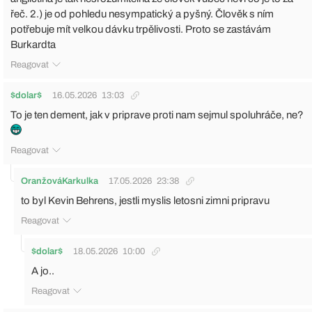
řeč. 2.) je od pohledu nesympatický a pyšný. Člověk s ním
potřebuje mít velkou dávku trpělivosti. Proto se zastávám
Burkardta
Reagovat
$dolar$
16.05.2026
13:03
To je ten dement, jak v priprave proti nam sejmul spoluhráče, ne?
Reagovat
OranžováKarkulka
17.05.2026
23:38
to byl Kevin Behrens, jestli myslis letosni zimni pripravu
Reagovat
$dolar$
18.05.2026
10:00
A jo..
Reagovat