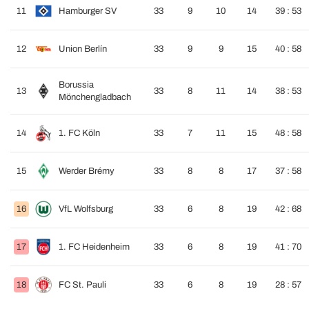
11
Hamburger SV
33
9
10
14
39 : 53
12
Union Berlín
33
9
9
15
40 : 58
Borussia
13
33
8
11
14
38 : 53
Mönchengladbach
14
1. FC Köln
33
7
11
15
48 : 58
15
Werder Brémy
33
8
8
17
37 : 58
16
VfL Wolfsburg
33
6
8
19
42 : 68
17
1. FC Heidenheim
33
6
8
19
41 : 70
18
FC St. Pauli
33
6
8
19
28 : 57