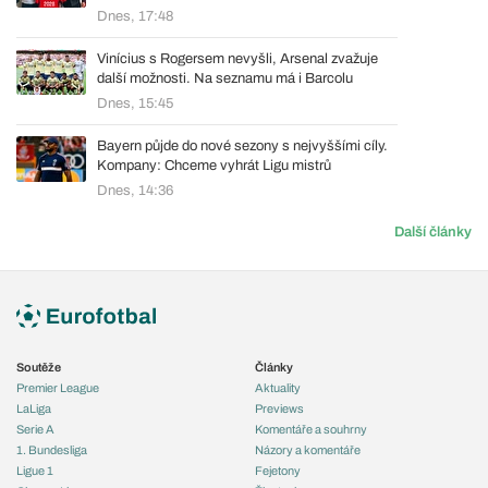
Dnes, 17:48
Vinícius s Rogersem nevyšli, Arsenal zvažuje
další možnosti. Na seznamu má i Barcolu
Dnes, 15:45
Bayern půjde do nové sezony s nejvyššími cíly.
Kompany: Chceme vyhrát Ligu mistrů
Dnes, 14:36
Další články
Soutěže
Články
Premier League
Aktuality
LaLiga
Previews
Serie A
Komentáře a souhrny
1. Bundesliga
Názory a komentáře
Ligue 1
Fejetony