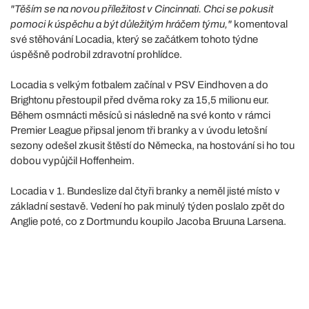
"Těším se na novou příležitost v Cincinnati. Chci se pokusit
pomoci k úspěchu a být důležitým hráčem týmu,"
komentoval
své stěhování Locadia, který se začátkem tohoto týdne
úspěšně podrobil zdravotní prohlídce.
Locadia s velkým fotbalem začínal v PSV Eindhoven a do
Brightonu přestoupil před dvěma roky za 15,5 milionu eur.
Během osmnácti měsíců si následně na své konto v rámci
Premier League připsal jenom tři branky a v úvodu letošní
sezony odešel zkusit štěstí do Německa, na hostování si ho tou
dobou vypůjčil Hoffenheim.
Locadia v 1. Bundeslize dal čtyři branky a neměl jisté místo v
základní sestavě. Vedení ho pak minulý týden poslalo zpět do
Anglie poté, co z Dortmundu koupilo Jacoba Bruuna Larsena.