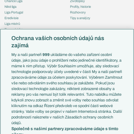
Chance Liga
Životopisy
Niké liga
Profily, historie
Liga Portugal
Rozhovory
Eredivisie
Tipy a analýzy
Liga mistrů
Evropská liga
Reprezentace
Konferenční liga
Česko
Ochrana vašich osobních údajů nás
Mistrovství světa
Slovensko
zajímá
Liga národů
Anglie
Francie
My a naši partneři
999
ukládáme do vašeho zařízení osobní
Témata
Itálie
údaje, jako jsou údaje o prohlížení nebo jedinečné identifikátory, a
Představení týmů MS
Německo
máme k nim přístup. Výběr Souhlasím umožňuje, aby sledovací
EuroSkauting
Španělsko
technologie podporovaly účely uvedené v části My a naši partneři
PL v kostce
Argentina
zpracováváme údaje za účelem poskytování. Výběrem Zamítnout
Evropské koeficienty
Brazílie
vše nebo odvoláním svého souhlasu je zakážete. Pokud jsou
Přestupy
sledovací technologie zakázány, některé zobrazené obsahy a
Přestupové spekulace
reklamy pro vás nemusí být tolik relevantní. Tuto nabídku můžete
Přestupy
Zranění
kdykoli znovu zobrazit a změnit své volby nebo souhlas odvolat
Zápasy
kliknutím na odkaz Řízení předvoleb ve spodní části webové
Livescore
stránky. Vaše volby se projeví v našem Internetová stránka. Další
Kluby
Tipovací soutěž
podrobnosti naleznete v našich Zásadách ochrany osobních
Arsenal FC
Fotbal TV
údajů.
Chelsea FC
Společně s našimi partnery zpracováváme údaje s tímto
Manchester United