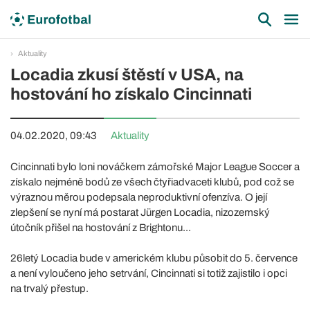
Aktuality
Locadia zkusí štěstí v USA, na
hostování ho získalo Cincinnati
04.02.2020, 09:43
Aktuality
Cincinnati bylo loni nováčkem zámořské Major League Soccer a
získalo nejméně bodů ze všech čtyřiadvaceti klubů, pod což se
výraznou měrou podepsala neproduktivní ofenzíva. O její
zlepšení se nyní má postarat Jürgen Locadia, nizozemský
útočník přišel na hostování z Brightonu...
26letý Locadia bude v americkém klubu působit do 5. července
a není vyloučeno jeho setrvání, Cincinnati si totiž zajistilo i opci
na trvalý přestup.