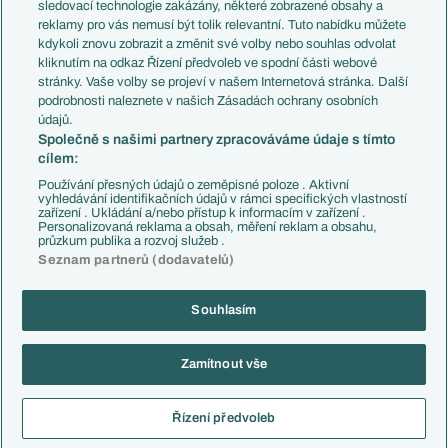
Přestupy
sledovací technologie zakázány, některé zobrazené obsahy a
Přestupové spekulace
reklamy pro vás nemusí být tolik relevantní. Tuto nabídku můžete
Přestupy
Zranění
kdykoli znovu zobrazit a změnit své volby nebo souhlas odvolat
Zápasy
kliknutím na odkaz Řízení předvoleb ve spodní části webové
Livescore
stránky. Vaše volby se projeví v našem Internetová stránka. Další
Kluby
Tipovací soutěž
podrobnosti naleznete v našich Zásadách ochrany osobních
Arsenal FC
Fotbal TV
údajů.
Chelsea FC
Společně s našimi partnery zpracováváme údaje s tímto
Manchester United
cílem:
AC Milán
Juventus FC
Používání přesných údajů o zeměpisné poloze . Aktivní
Bayern Mnichov
vyhledávání identifikačních údajů v rámci specifických vlastností
zařízení . Ukládání a/nebo přístup k informacím v zařízení .
FC Barcelona
Personalizovaná reklama a obsah, měření reklam a obsahu,
Real Madrid
průzkum publika a rozvoj služeb .
Seznam partnerů (dodavatelů)
Souhlasím
Copyright © 2001-2026 EuroFotbal.cz. Využíváme zpravodajství ČTK.
RSS
Podmínky užití
Informace o zpracování osobních údajů
Zamítnout vše
GDPR a žurnalistika
Nastavení soukromí
Kontakt
Tiráž
Řízení předvoleb