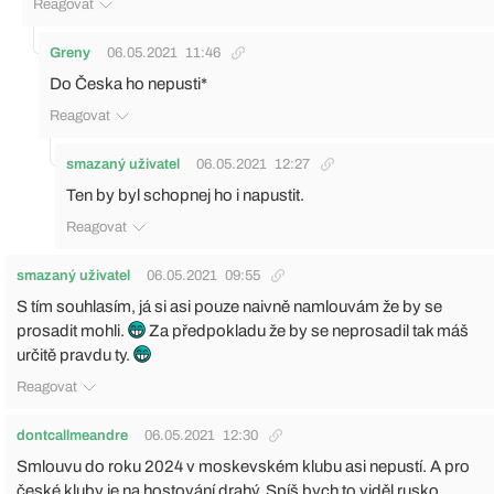
Reagovat
Greny
06.05.2021
11:46
Do Česka ho nepusti*
Reagovat
smazaný uživatel
06.05.2021
12:27
Ten by byl schopnej ho i napustit.
Reagovat
smazaný uživatel
06.05.2021
09:55
S tím souhlasím, já si asi pouze naivně namlouvám že by se
prosadit mohli.
Za předpokladu že by se neprosadil tak máš
určitě pravdu ty.
Reagovat
dontcallmeandre
06.05.2021
12:30
Smlouvu do roku 2024 v moskevském klubu asi nepustí. A pro
české kluby je na hostování drahý. Spíš bych to viděl rusko,