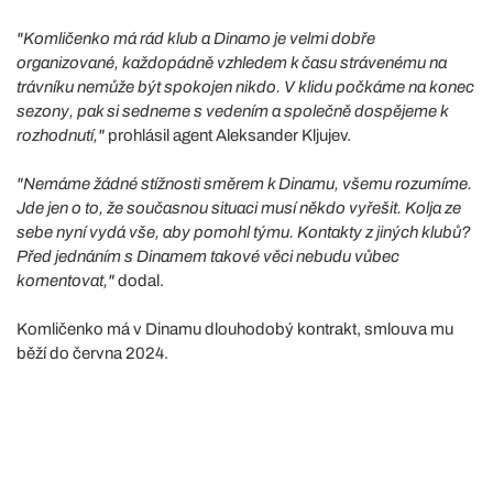
"Komličenko má rád klub a Dinamo je velmi dobře
organizované, každopádně vzhledem k času strávenému na
trávníku nemůže být spokojen nikdo. V klidu počkáme na konec
sezony, pak si sedneme s vedením a společně dospějeme k
rozhodnutí,"
prohlásil agent Aleksander Kljujev.
"Nemáme žádné stížnosti směrem k Dinamu, všemu rozumíme.
Jde jen o to, že současnou situaci musí někdo vyřešit. Kolja ze
sebe nyní vydá vše, aby pomohl týmu. Kontakty z jiných klubů?
Před jednáním s Dinamem takové věci nebudu vůbec
komentovat,"
dodal.
Komličenko má v Dinamu dlouhodobý kontrakt, smlouva mu
běží do června 2024.