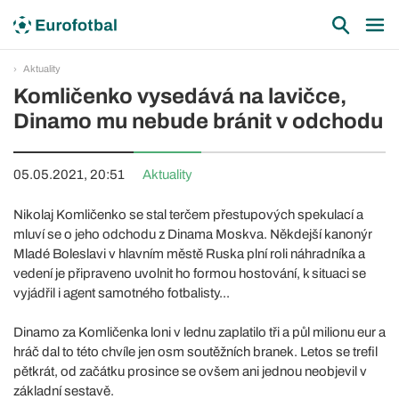
Aktuality
Komličenko vysedává na lavičce,
Dinamo mu nebude bránit v odchodu
05.05.2021, 20:51
Aktuality
Nikolaj Komličenko se stal terčem přestupových spekulací a
mluví se o jeho odchodu z Dinama Moskva. Někdejší kanonýr
Mladé Boleslavi v hlavním městě Ruska plní roli náhradníka a
vedení je připraveno uvolnit ho formou hostování, k situaci se
vyjádřil i agent samotného fotbalisty...
Dinamo za Komličenka loni v lednu zaplatilo tři a půl milionu eur a
hráč dal to této chvíle jen osm soutěžních branek. Letos se trefil
pětkrát, od začátku prosince se ovšem ani jednou neobjevil v
základní sestavě.