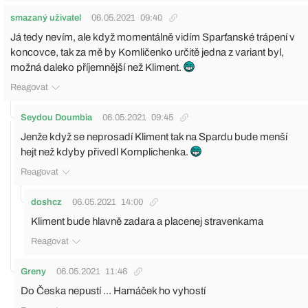
smazaný uživatel
06.05.2021
09:40
Já tedy nevím, ale když momentálně vidím Sparťanské trápení v
koncovce, tak za mě by Komličenko určitě jedna z variant byl,
možná daleko příjemnější než Kliment.
Reagovat
Seydou Doumbia
06.05.2021
09:45
Jenže když se neprosadí Kliment tak na Spardu bude menší
hejt než kdyby přivedl Komplichenka.
Reagovat
doshcz
06.05.2021
14:00
Kliment bude hlavně zadara a placenej stravenkama
Reagovat
Greny
06.05.2021
11:46
Do Česka nepustí ... Hamáček ho vyhostí