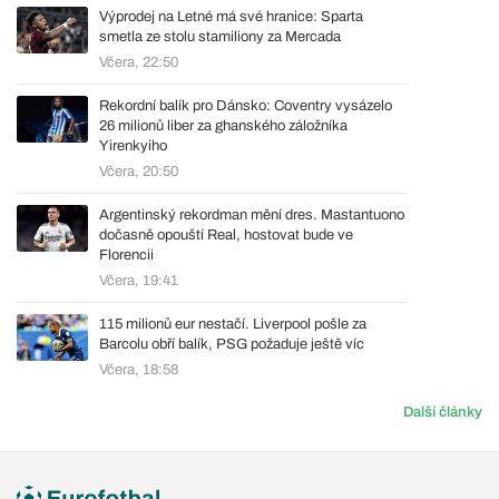
Výprodej na Letné má své hranice: Sparta
smetla ze stolu stamiliony za Mercada
Včera, 22:50
Rekordní balík pro Dánsko: Coventry vysázelo
26 milionů liber za ghanského záložníka
Yirenkyiho
Včera, 20:50
Argentinský rekordman mění dres. Mastantuono
dočasně opouští Real, hostovat bude ve
Florencii
Včera, 19:41
115 milionů eur nestačí. Liverpool pošle za
Barcolu obří balík, PSG požaduje ještě víc
Včera, 18:58
Další články