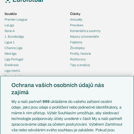
Soutěže
Články
Premier League
Aktuality
LaLiga
Previews
Serie A
Komentáře a souhrny
1. Bundesliga
Názory a komentáře
Ligue 1
Fejetony
Chance Liga
Životopisy
Niké liga
Profily, historie
Liga Portugal
Rozhovory
Eredivisie
Tipy a analýzy
Liga mistrů
Evropská liga
Reprezentace
Konferenční liga
Česko
Ochrana vašich osobních údajů nás
Mistrovství světa
Slovensko
zajímá
Liga národů
Anglie
Francie
My a naši partneři
999
ukládáme do vašeho zařízení osobní
Témata
Itálie
údaje, jako jsou údaje o prohlížení nebo jedinečné identifikátory, a
Představení týmů MS
Německo
máme k nim přístup. Výběr Souhlasím umožňuje, aby sledovací
EuroSkauting
Španělsko
technologie podporovaly účely uvedené v části My a naši partneři
PL v kostce
Argentina
zpracováváme údaje za účelem poskytování. Výběrem Zamítnout
Evropské koeficienty
Brazílie
vše nebo odvoláním svého souhlasu je zakážete. Pokud jsou