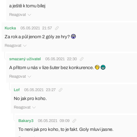
a ještě k tomu bílej
Reagovat
Kucka
05.05.2021
21:57
Za rok a půl jenom 2 góly ze hry?
Reagovat
smazaný uživatel
05.05.2021
22:30
A přitom u nás v lize šuter bez konkurence.
Reagovat
Lof
05.05.2021
23:27
No jak pro koho.
Reagovat
Bakary3
06.05.2021
09:09
To neni jak pro koho, to je fakt. Goly mluvi jasne.