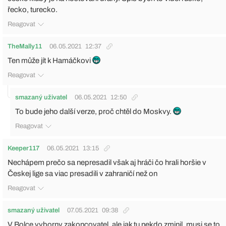
řecko, turecko.
Reagovat
TheMally11
06.05.2021
12:37
Ten může jít k Hamáčkovi
Reagovat
smazaný uživatel
06.05.2021
12:50
To bude jeho další verze, proč chtěl do Moskvy.
Reagovat
Keeper117
06.05.2021
13:15
Nechápem prečo sa nepresadil však aj hráči čo hrali horšie v
Českej lige sa viac presadili v zahraničí než on
Reagovat
smazaný uživatel
07.05.2021
09:38
V Bolce vyborny zakoncovatel, ale jak tu nekdo zminil, musi se to