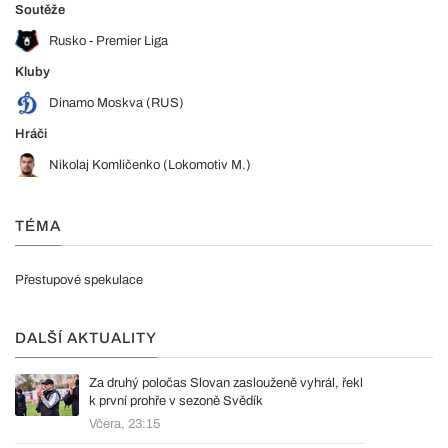
Soutěže
Rusko - Premier Liga
Kluby
Dinamo Moskva (RUS)
Hráči
Nikolaj Komličenko (Lokomotiv M.)
TÉMA
Přestupové spekulace
DALŠÍ AKTUALITY
Za druhý poločas Slovan zaslouženě vyhrál, řekl
k první prohře v sezoně Svědík
Včera, 23:15