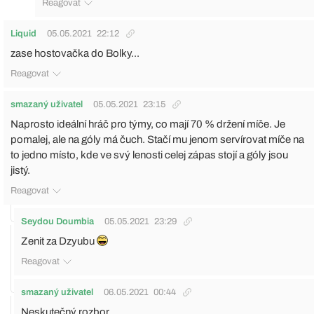
Reagovat
Liquid
05.05.2021
22:12
zase hostovačka do Bolky...
Reagovat
smazaný uživatel
05.05.2021
23:15
Naprosto ideální hráč pro týmy, co mají 70 % držení míče. Je
pomalej, ale na góly má čuch. Stačí mu jenom servírovat míče na
to jedno místo, kde ve svý lenosti celej zápas stojí a góly jsou
jistý.
Reagovat
Seydou Doumbia
05.05.2021
23:29
Zenit za Dzyubu
Reagovat
smazaný uživatel
06.05.2021
00:44
Neskutečný rozbor