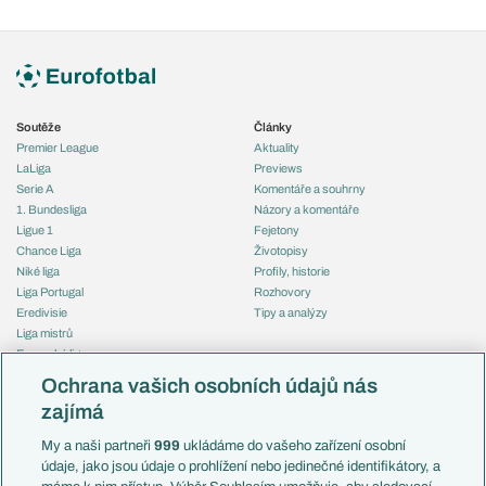
Soutěže
Články
Premier League
Aktuality
LaLiga
Previews
Serie A
Komentáře a souhrny
1. Bundesliga
Názory a komentáře
Ligue 1
Fejetony
Chance Liga
Životopisy
Niké liga
Profily, historie
Liga Portugal
Rozhovory
Eredivisie
Tipy a analýzy
Liga mistrů
Evropská liga
Reprezentace
Konferenční liga
Česko
Ochrana vašich osobních údajů nás
Mistrovství světa
Slovensko
zajímá
Liga národů
Anglie
Francie
My a naši partneři
999
ukládáme do vašeho zařízení osobní
Témata
Itálie
údaje, jako jsou údaje o prohlížení nebo jedinečné identifikátory, a
Představení týmů MS
Německo