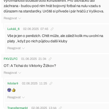
vyrovnanosti soutěže dost konzistentní. Pro Slovácko asi
záchrana - budou pod ním hrát bojovný fotbal na nulu vzadu s
důrazem na standardky. Určitě si přivede i pár hráčů z Vyškova.
Reagovat
Lukáš_6
02.06.2025
07:45
Vše je jen o penězích. Chtít může, ale záleží kolik mu uvolní na
platy , když po nich půjdou další kluby
Reagovat
FKVZLFC
01.06.2025
21:34
OT: A Tichai do Viktorky Žižkov?
Reagovat
$dolar$
02.06.2025
11:25
Reagovat
Transfermarkt
02.06.2025
13:44