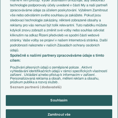
máme k nim přístup. Výběr Souhlasím umožňuje, aby sledovací
EuroSkauting
Španělsko
technologie podporovaly účely uvedené v části My a naši partneři
PL v kostce
Argentina
zpracováváme údaje za účelem poskytování. Výběrem Zamítnout
Evropské koeficienty
Brazílie
vše nebo odvoláním svého souhlasu je zakážete. Pokud jsou
Přestupy
sledovací technologie zakázány, některé zobrazené obsahy a
Přestupové spekulace
reklamy pro vás nemusí být tolik relevantní. Tuto nabídku můžete
Přestupy
Zranění
kdykoli znovu zobrazit a změnit své volby nebo souhlas odvolat
Zápasy
kliknutím na odkaz Řízení předvoleb ve spodní části webové
Livescore
stránky. Vaše volby se projeví v našem Internetová stránka. Další
Kluby
Tipovací soutěž
podrobnosti naleznete v našich Zásadách ochrany osobních
Arsenal FC
Fotbal TV
údajů.
Chelsea FC
Společně s našimi partnery zpracováváme údaje s tímto
Manchester United
cílem:
AC Milán
Juventus FC
Používání přesných údajů o zeměpisné poloze . Aktivní
Bayern Mnichov
vyhledávání identifikačních údajů v rámci specifických vlastností
zařízení . Ukládání a/nebo přístup k informacím v zařízení .
FC Barcelona
Personalizovaná reklama a obsah, měření reklam a obsahu,
Real Madrid
průzkum publika a rozvoj služeb .
Seznam partnerů (dodavatelů)
Souhlasím
Copyright © 2001-2026 EuroFotbal.cz. Využíváme zpravodajství ČTK.
RSS
Podmínky užití
Informace o zpracování osobních údajů
Zamítnout vše