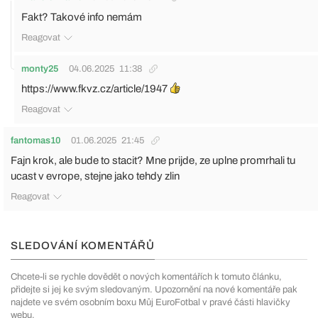
Fakt? Takové info nemám
Reagovat
monty25
04.06.2025
11:38
https://www.fkvz.cz/article/1947
Reagovat
fantomas10
01.06.2025
21:45
Fajn krok, ale bude to stacit? Mne prijde, ze uplne promrhali tu
ucast v evrope, stejne jako tehdy zlin
Reagovat
SLEDOVÁNÍ KOMENTÁŘŮ
Chcete-li se rychle dovědět o nových komentářích k tomuto článku,
přidejte si jej ke svým sledovaným. Upozornění na nové komentáře pak
najdete ve svém osobním boxu Můj EuroFotbal v pravé části hlavičky
webu.