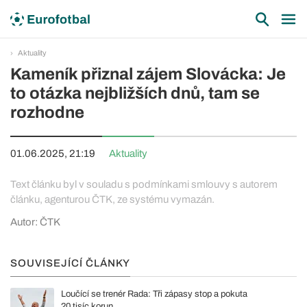
Aktuality
Kameník přiznal zájem Slovácka: Je
to otázka nejbližších dnů, tam se
rozhodne
01.06.2025, 21:19
Aktuality
Text článku byl v souladu s podmínkami smlouvy s autorem
článku, agenturou ČTK, ze systému vymazán.
Autor: ČTK
SOUVISEJÍCÍ ČLÁNKY
Loučící se trenér Rada: Tři zápasy stop a pokuta
20 tisíc korun