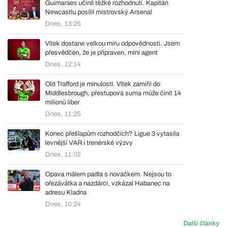
Guimaraes učinil těžké rozhodnutí. Kapitán
Newcastlu posílil mistrovský Arsenal
Dnes, 13:25
Vítek dostane velkou míru odpovědnosti. Jsem
přesvědčen, že je připraven, míní agent
Dnes, 12:14
Old Trafford je minulostí. Vítek zamířil do
Middlesbrough, přestupová suma může činit 14
milionů liber
Dnes, 11:25
Konec přešlapům rozhodčích? Ligue 3 vytasila
levnější VAR i trenérské výzvy
Dnes, 11:02
Opava málem padla s nováčkem. Nejsou to
ořezávátka a nazdárci, vzkázal Habanec na
adresu Kladna
Dnes, 10:24
Další články