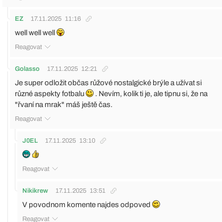
EZ
17.11.2025
11:16
well well well
Reagovat
Golasso
17.11.2025
12:21
Je super odložit občas růžové nostalgické brýle a užívat si
různé aspekty fotbalu
. Nevím, kolik ti je, ale tipnu si, že na
"řvaní na mrak" máš ještě čas.
Reagovat
J0EL
17.11.2025
13:10
Reagovat
Nikikrew
17.11.2025
13:51
V povodnom komente najdes odpoved
Reagovat