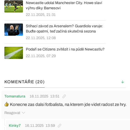
Newcastle udolal Manchester City. Howe slaví
výhru díky Barnesovi
22.11.2025, 21:31
Stíhací závod za Arsenalem? Guardiola varuje:
Buďte opatrní, teď začíná skutečná sezona
22.11.2025, 12:08
Podaří se Citizens zvítězit i na půdě Newcastlu?
22.11.2025, 07:29
KOMENTÁŘE (20)
Tomanatura
16.11.2025
13:51
Konecne zas dalsi fotbalista, na kterem jde videt radost ze hry.
Reagovat
Kinky7
16.11.2025
13:59