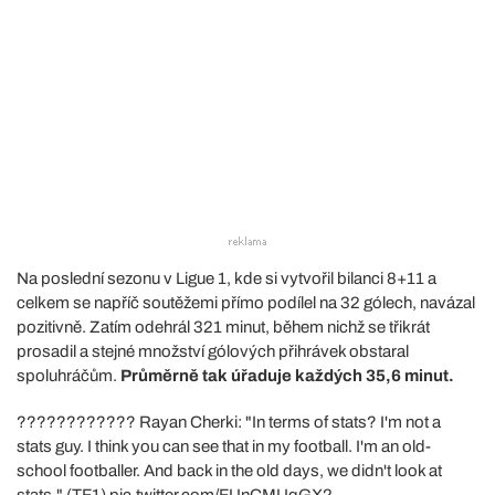
Na poslední sezonu v Ligue 1, kde si vytvořil bilanci 8+11 a
celkem se napříč soutěžemi přímo podílel na 32 gólech, navázal
pozitivně. Zatím odehrál 321 minut, během nichž se třikrát
prosadil a stejné množství gólových přihrávek obstaral
spoluhráčům.
Průměrně tak úřaduje každých 35,6 minut.
????????????️ Rayan Cherki: "In terms of stats? I'm not a
stats guy. I think you can see that in my football. I'm an old-
school footballer. And back in the old days, we didn't look at
stats." (TF1)
pic.twitter.com/FUnCMUqGX2