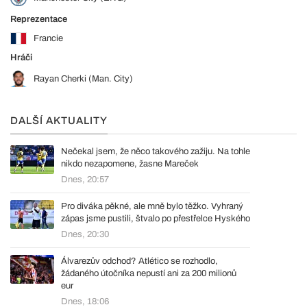
Reprezentace
Francie
Hráči
Rayan Cherki (Man. City)
DALŠÍ AKTUALITY
Nečekal jsem, že něco takového zažiju. Na tohle
nikdo nezapomene, žasne Mareček
Dnes, 20:57
Pro diváka pěkné, ale mně bylo těžko. Vyhraný
zápas jsme pustili, štvalo po přestřelce Hyského
Dnes, 20:30
Álvarezův odchod? Atlético se rozhodlo,
žádaného útočníka nepustí ani za 200 milionů
eur
Dnes, 18:06