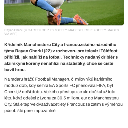
Rayan Cherki (© GARETH COPLEY / GETTY IMAGES EUROPE / GETTY IMAGES
VIA AFP)
Křídelník Manchesteru City a francouzského národního
týmu Rayan Cherki (22) v rozhovoru pro televizi Téléfoot
přiblížil, jak nahlíží na fotbal. Technicky nadaný driblér s
alžírskými kořeny nenahlíží na statistiky, chce se čistě
bavit hrou.
Na radaru hráčů Football Manageru či milovníků kariérního
módu z dob, kdy se hra EA Sports FC jmenovala FIFA, byl
Cherki již delší dobu. Velkého přestupu se ale dočkal až toto
léto, když odešel z Lyonu za 36,5 milionu eur do Manchesteru
City. Stále teprve dvaadvacetiletý Francouz se zatím s výměnou
působiště pere impozantně.