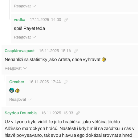
Reagovat
vodka
17.11.2025
14:00
spíš Payet teda
Reagovat
Csaplárova past
16.11.2025
15:14
Nenahlizi na statistiky jako Arteta, chce vyhravat
Reagovat
Greaber
16.11.2025
17:44
Reagovat
Seydou Doumbia
16.11.2025
15:33
Už v Lyonu bylo vidět že je to hračička, jako většina těchto
Alžírsko marockých hráčů. Naštěstí i když měl na začátku u nás v
hlavě povysavano, tak svou hlavu a ego dokázal srovnat a hned