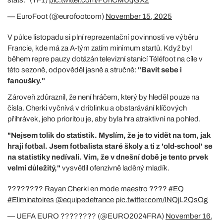
— EuroFoot (@eurofootcom)
November 15, 2025
V půlce listopadu si plní reprezentační povinnosti ve výběru
Francie, kde má za A-tým zatím minimum startů. Když byl
během repre pauzy dotázán televizní stanicí Téléfoot na cíle v
této sezoně, odpověděl jasně a stručně:
"Bavit sebe i
fanoušky."
Zároveň zdůraznil, že není hráčem, který by hleděl pouze na
čísla. Cherki vyčnívá v driblinku a obstarávání klíčových
přihrávek, jeho prioritou je, aby byla hra atraktivní na pohled.
"Nejsem tolik do statistik. Myslím, že je to vidět na tom, jak
hraji fotbal. Jsem fotbalista staré školy a ti z 'old-school' se
na statistiky nedívali. Vím, že v dnešní době je tento prvek
velmi důležitý,"
vysvětlil ofenzivně laděný mladík.
???????? Rayan Cherki en mode maestro ????
#EQ
#Eliminatoires
@equipedefrance
pic.twitter.com/INQjL2QsOg
— UEFA EURO ???????? (@EURO2024FRA)
November 16,