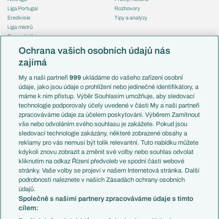
Liga Portugal
Rozhovory
Eredivisie
Tipy a analýzy
Liga mistrů
Evropská liga
Reprezentace
Konferenční liga
Česko
Ochrana vašich osobních údajů nás
Mistrovství světa
Slovensko
zajímá
Liga národů
Anglie
Francie
My a naši partneři
999
ukládáme do vašeho zařízení osobní
Témata
Itálie
údaje, jako jsou údaje o prohlížení nebo jedinečné identifikátory, a
Představení týmů MS
Německo
máme k nim přístup. Výběr Souhlasím umožňuje, aby sledovací
EuroSkauting
Španělsko
technologie podporovaly účely uvedené v části My a naši partneři
PL v kostce
Argentina
zpracováváme údaje za účelem poskytování. Výběrem Zamítnout
Evropské koeficienty
Brazílie
vše nebo odvoláním svého souhlasu je zakážete. Pokud jsou
Přestupy
sledovací technologie zakázány, některé zobrazené obsahy a
Přestupové spekulace
reklamy pro vás nemusí být tolik relevantní. Tuto nabídku můžete
Přestupy
Zranění
kdykoli znovu zobrazit a změnit své volby nebo souhlas odvolat
Zápasy
kliknutím na odkaz Řízení předvoleb ve spodní části webové
Livescore
stránky. Vaše volby se projeví v našem Internetová stránka. Další
Kluby
Tipovací soutěž
podrobnosti naleznete v našich Zásadách ochrany osobních
Arsenal FC
Fotbal TV
údajů.
Chelsea FC
Společně s našimi partnery zpracováváme údaje s tímto
Manchester United
cílem:
AC Milán
Juventus FC