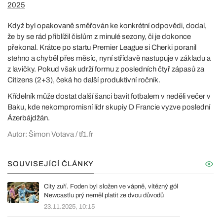
2025
Když byl opakovaně směřován ke konkrétní odpovědi, dodal,
že by se rád přiblížil číslům z minulé sezony, či je dokonce
překonal. Krátce po startu Premier League si Cherki poranil
stehno a chyběl přes měsíc, nyní střídavě nastupuje v základu a
z lavičky. Pokud však udrží formu z posledních čtyř zápasů za
Citizens (2+3), čeká ho další produktivní ročník.
Křídelník může dostat další šanci bavit fotbalem v neděli večer v
Baku, kde nekompromisní lídr skupiy D Francie vyzve poslední
Ázerbájdžán.
Autor: Šimon Votava / tf1.fr
SOUVISEJÍCÍ ČLÁNKY
City zuří. Foden byl složen ve vápně, vítězný gól
Newcastlu prý neměl platit ze dvou důvodů
23.11.2025, 10:15