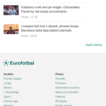
Fotbalový svět není jen Anglie. Ostrostřelec
Parrott by rád zůstal na kontinentu
Dnes, 17:32
Liverpool řeší krizi v obraně, přivede Araúja.
Barcelonu čeká řada dalších odchodů
Dnes, 16:27
Další články
Soutěže
Články
Premier League
Aktuality
LaLiga
Previews
Serie A
Komentáře a souhrny
1. Bundesliga
Názory a komentáře
Ligue 1
Fejetony
Chance Liga
Životopisy
Niké liga
Profily, historie