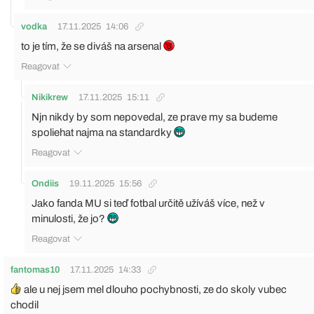
vodka
17.11.2025
14:06
to je tím, že se diváš na arsenal
Reagovat
Nikikrew
17.11.2025
15:11
Njn nikdy by som nepovedal, ze prave my sa budeme
spoliehat najma na standardky
Reagovat
Ondiis
19.11.2025
15:56
Jako fanda MU si teď fotbal určitě užíváš více, než v
minulosti, že jo?
Reagovat
fantomas10
17.11.2025
14:33
ale u nej jsem mel dlouho pochybnosti, ze do skoly vubec
chodil