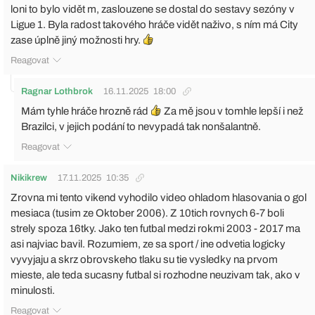
loni to bylo vidět m, zaslouzene se dostal do sestavy sezóny v
Ligue 1. Byla radost takového hráče vidět naživo, s ním má City
zase úplně jiný možnosti hry.
Reagovat
Ragnar Lothbrok
16.11.2025
18:00
Mám tyhle hráče hrozně rád
Za mě jsou v tomhle lepší i než
Brazilci, v jejich podání to nevypadá tak nonšalantně.
Reagovat
Nikikrew
17.11.2025
10:35
Zrovna mi tento vikend vyhodilo video ohladom hlasovania o gol
mesiaca (tusim ze Oktober 2006). Z 10tich rovnych 6-7 boli
strely spoza 16tky. Jako ten futbal medzi rokmi 2003 - 2017 ma
asi najviac bavil. Rozumiem, ze sa sport / ine odvetia logicky
vyvyjaju a skrz obrovskeho tlaku su tie vysledky na prvom
mieste, ale teda sucasny futbal si rozhodne neuzivam tak, ako v
minulosti.
Reagovat