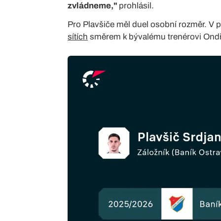
zvládneme,"
prohlásil.
Pro Plavšiče měl duel osobní rozměr. V p
sítích
směrem k bývalému trenérovi Ondř