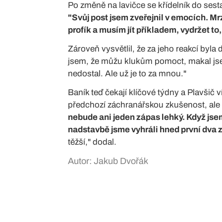
Po změně na lavičce se křídelník do sestav
"Svůj post jsem zveřejnil v emocích. Mr
profík a musím jít příkladem, vydržet to,
Zároveň vysvětlil, že za jeho reakcí byl
jsem, že můžu klukům pomoct, makal jsem 
nedostal. Ale už je to za mnou."
Baník teď čekají klíčové týdny a Plavšič
předchozí záchranářskou zkušenost, ale při
nebude ani jeden zápas lehký. Když jse
nadstavbě jsme vyhráli hned první dva z
těžší," dodal.
Autor: Jakub Dvořák