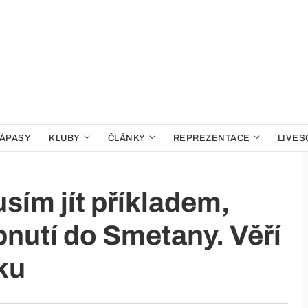
ÁPASY
KLUBY
ČLÁNKY
REPREZENTACE
LIVES
sím jít příkladem,
pnutí do Smetany. Věří
ku