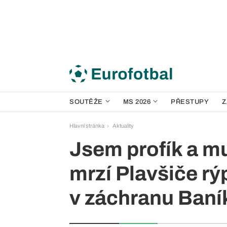
SOUTĚŽE
MS 2026
PŘESTUPY
Z
Hlavní stránka
Aktuality
Jsem profík a mu
mrzí Plavšiče rý
v záchranu Baní