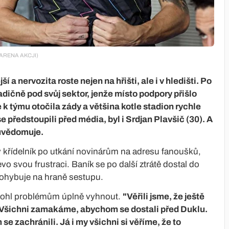
GA/ARENA AKCJI)
 a nervozita roste nejen na hřišti, ale i v hledišti. Po
radičně pod svůj sektor, jenže místo podpory přišlo
k týmu otočila zády a většina kotle stadion rychle
e předstoupili před média, byl i Srdjan Plavšič (30). A
 uvědomuje.
ý křídelník po utkání novinárům na adresu fanoušků,
vo svou frustraci. Baník se po další ztrátě dostal do
l pohybuje na hraně sestupu.
m mohl problémům úplně vyhnout.
"Věřili jsme, že ještě
. Všichni zamakáme, abychom se dostali před Duklu.
 zachránili. Já i my všichni si věříme, že to