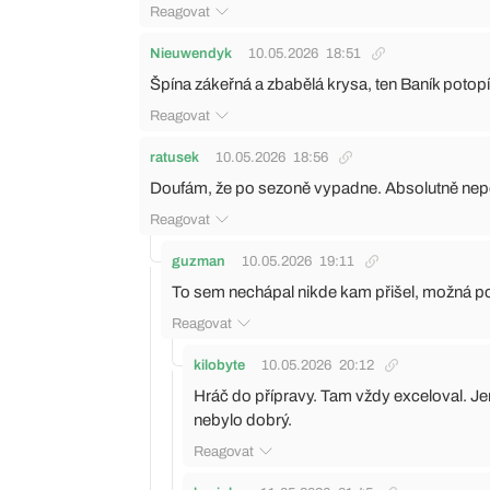
Reagovat
Nieuwendyk
10.05.2026
18:51
Špína zákeřná a zbabělá krysa, ten Baník potop
Reagovat
ratusek
10.05.2026
18:56
Doufám, že po sezoně vypadne. Absolutně nepoc
Reagovat
guzman
10.05.2026
19:11
To sem nechápal nikde kam přišel, možná p
Reagovat
kilobyte
10.05.2026
20:12
Hráč do přípravy. Tam vždy exceloval. Jenže
nebylo dobrý.
Reagovat