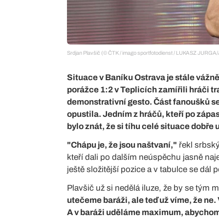
Srdjan Plavšič (© ČTK / imago sportfotodienst / LUKASZ JUR
Situace v Baníku Ostrava je stále vážnější
porážce 1:2 v Teplicích zamířili hráči t
demonstrativní gesto. Část fanoušků se 
opustila. Jedním z hráčů, kteří po zápas
bylo znát, že si tíhu celé situace dobře
"Chápu je, že jsou naštvaní,"
řekl srbsk
kteří dali po dalším neúspěchu jasně naje
ještě složitější pozice a v tabulce se dá
Plavšič už si nedělá iluze, že by se tý
utečeme baráži, ale teď už víme, že ne
A v baráži uděláme maximum, abychom se