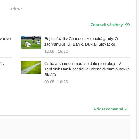
Zobrazit všechny
ovácko
Boj o přežití v Chance Lize nabírá grády. O
záchranu usilují Baník, Dukla i Slovácko
12.05., 15:52
á v
Ostravská noční můra se dále prohlubuje. V
Teplicích Baník sestřelila úderná dvouminutovka
Sklářů
09.05., 16:25
Přidat komentář