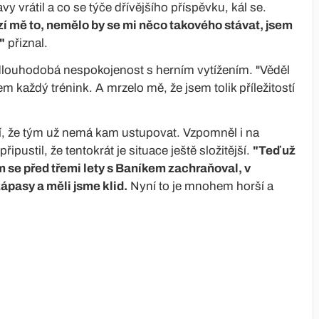
y vrátil a co se týče dřívějšího příspěvku, kál se.
zí mě to, nemělo by se mi něco takového stávat, jsem
"
přiznal.
a dlouhodobá nespokojenost s herním vytížením. "Věděl
každý trénink. A mrzelo mě, že jsem tolik příležitostí
 ví, že tým už nemá kam ustupovat. Vzpomněl i na
pustil, že tentokrát je situace ještě složitější.
"Teď už
m se před třemi lety s Baníkem zachraňoval, v
ápasy a měli jsme klid.
Nyní to je mnohem horší a