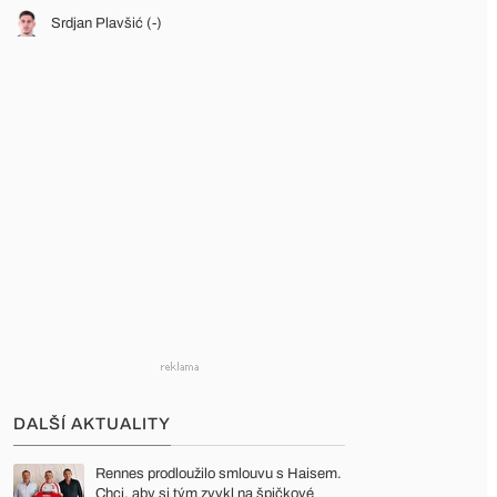
Srdjan Plavšić (-)
DALŠÍ AKTUALITY
Rennes prodloužilo smlouvu s Haisem.
Chci, aby si tým zvykl na špičkové