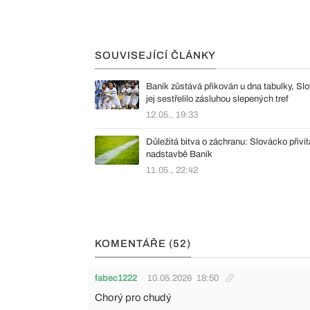
SOUVISEJÍCÍ ČLÁNKY
Baník zůstává přikován u dna tabulky, Sl
jej sestřelilo zásluhou slepených tref
12.05., 19:33
Důležitá bitva o záchranu: Slovácko přivít
nadstavbě Baník
11.05., 22:42
KOMENTÁŘE (52)
fabec1222
10.05.2026
18:50
Chorý pro chudý