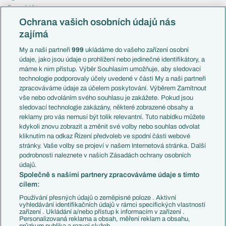
Evropská liga
Reprezentace
Konferenční liga
Česko
Ochrana vašich osobních údajů nás
Mistrovství světa
Slovensko
zajímá
Liga národů
Anglie
Francie
My a naši partneři
999
ukládáme do vašeho zařízení osobní
Témata
Itálie
údaje, jako jsou údaje o prohlížení nebo jedinečné identifikátory, a
Představení týmů MS
Německo
máme k nim přístup. Výběr Souhlasím umožňuje, aby sledovací
EuroSkauting
Španělsko
technologie podporovaly účely uvedené v části My a naši partneři
PL v kostce
Argentina
zpracováváme údaje za účelem poskytování. Výběrem Zamítnout
Evropské koeficienty
Brazílie
vše nebo odvoláním svého souhlasu je zakážete. Pokud jsou
Přestupy
sledovací technologie zakázány, některé zobrazené obsahy a
Přestupové spekulace
reklamy pro vás nemusí být tolik relevantní. Tuto nabídku můžete
Přestupy
Zranění
kdykoli znovu zobrazit a změnit své volby nebo souhlas odvolat
Zápasy
kliknutím na odkaz Řízení předvoleb ve spodní části webové
Livescore
stránky. Vaše volby se projeví v našem Internetová stránka. Další
Kluby
Tipovací soutěž
podrobnosti naleznete v našich Zásadách ochrany osobních
Arsenal FC
Fotbal TV
údajů.
Chelsea FC
Společně s našimi partnery zpracováváme údaje s tímto
Manchester United
cílem:
AC Milán
Juventus FC
Používání přesných údajů o zeměpisné poloze . Aktivní
Bayern Mnichov
vyhledávání identifikačních údajů v rámci specifických vlastností
zařízení . Ukládání a/nebo přístup k informacím v zařízení .
FC Barcelona
Personalizovaná reklama a obsah, měření reklam a obsahu,
Real Madrid