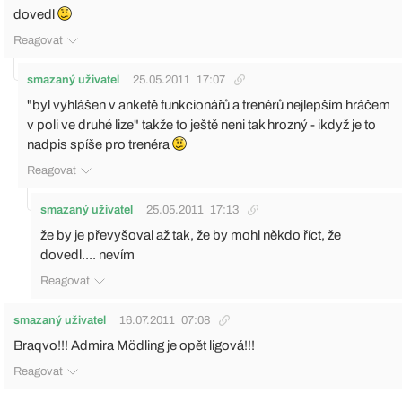
dovedl
Reagovat
smazaný uživatel
25.05.2011
17:07
"byl vyhlášen v anketě funkcionářů a trenérů nejlepším hráčem
v poli ve druhé lize" takže to ještě neni tak hrozný - ikdyž je to
nadpis spíše pro trenéra
Reagovat
smazaný uživatel
25.05.2011
17:13
že by je převyšoval až tak, že by mohl někdo říct, že
dovedl.... nevím
Reagovat
smazaný uživatel
16.07.2011
07:08
Braqvo!!! Admira Mödling je opět ligová!!!
Reagovat