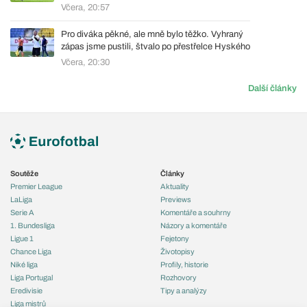
Včera, 20:57
Pro diváka pěkné, ale mně bylo těžko. Vyhraný
zápas jsme pustili, štvalo po přestřelce Hyského
Včera, 20:30
Další články
Soutěže
Články
Premier League
Aktuality
LaLiga
Previews
Serie A
Komentáře a souhrny
1. Bundesliga
Názory a komentáře
Ligue 1
Fejetony
Chance Liga
Životopisy
Niké liga
Profily, historie
Liga Portugal
Rozhovory
Eredivisie
Tipy a analýzy
Liga mistrů