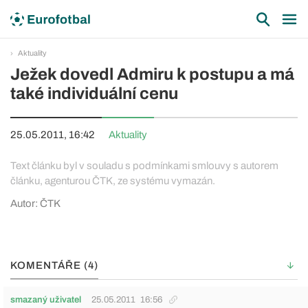
Aktuality
Ježek dovedl Admiru k postupu a má
také individuální cenu
25.05.2011, 16:42
Aktuality
Text článku byl v souladu s podmínkami smlouvy s autorem
článku, agenturou ČTK, ze systému vymazán.
Autor: ČTK
KOMENTÁŘE (4)
smazaný uživatel
25.05.2011
16:56