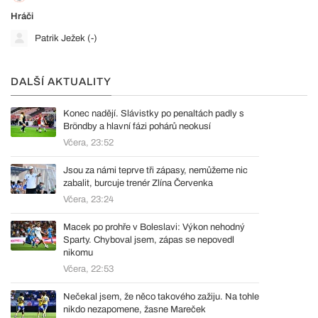
Hráči
Patrik Ježek (-)
DALŠÍ AKTUALITY
Konec nadějí. Slávistky po penaltách padly s
Bröndby a hlavní fázi pohárů neokusí
Včera, 23:52
Jsou za námi teprve tři zápasy, nemůžeme nic
zabalit, burcuje trenér Zlína Červenka
Včera, 23:24
Macek po prohře v Boleslavi: Výkon nehodný
Sparty. Chyboval jsem, zápas se nepovedl
nikomu
Včera, 22:53
Nečekal jsem, že něco takového zažiju. Na tohle
nikdo nezapomene, žasne Mareček