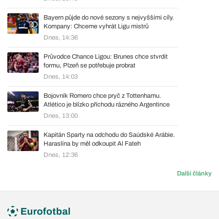
Bayern půjde do nové sezony s nejvyššími cíly.
Kompany: Chceme vyhrát Ligu mistrů
Dnes, 14:36
Průvodce Chance Ligou: Brunes chce stvrdit
formu, Plzeň se potřebuje probrat
Dnes, 14:03
Bojovník Romero chce pryč z Tottenhamu.
Atlético je blízko příchodu rázného Argentince
Dnes, 13:00
Kapitán Sparty na odchodu do Saúdské Arábie.
Haraslína by měl odkoupit Al Fateh
Dnes, 12:36
Další články