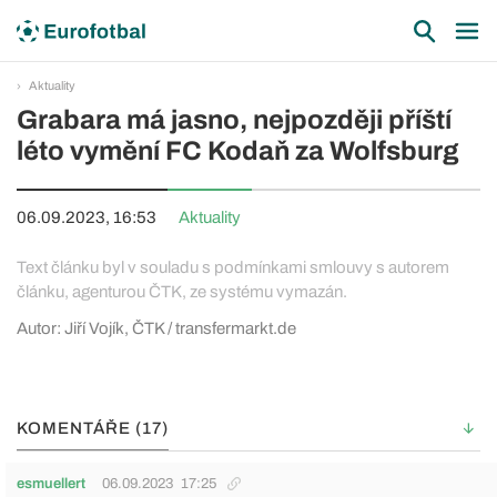
Aktuality
Grabara má jasno, nejpozději příští
léto vymění FC Kodaň za Wolfsburg
06.09.2023, 16:53
Aktuality
Text článku byl v souladu s podmínkami smlouvy s autorem
článku, agenturou ČTK, ze systému vymazán.
Autor: Jiří Vojík, ČTK / transfermarkt.de
KOMENTÁŘE (17)
esmuellert
06.09.2023
17:25