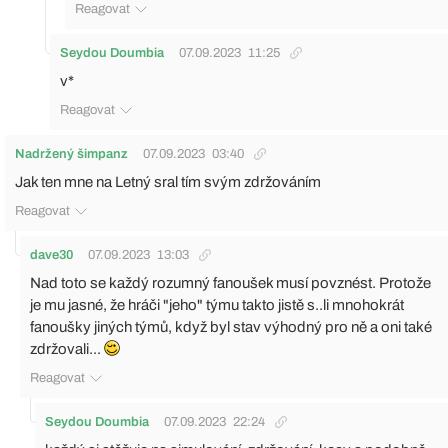
Reagovat
Seydou Doumbia
07.09.2023
11:25
v*
Reagovat
Nadržený šimpanz
07.09.2023
03:40
Jak ten mne na Letný sral tím svým zdržováním
Reagovat
dave30
07.09.2023
13:03
Nad toto se každý rozumný fanoušek musí povznést. Protože
je mu jasné, že hráči "jeho" týmu takto jistě s..li mnohokrát
fanoušky jiných týmů, když byl stav výhodný pro ně a oni také
zdržovali...
Reagovat
Seydou Doumbia
07.09.2023
22:24