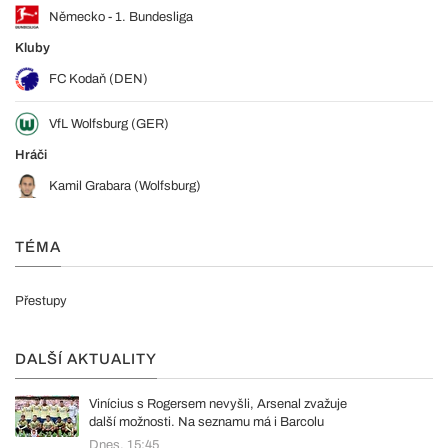
Německo - 1. Bundesliga
Kluby
FC Kodaň (DEN)
VfL Wolfsburg (GER)
Hráči
Kamil Grabara (Wolfsburg)
TÉMA
Přestupy
DALŠÍ AKTUALITY
Vinícius s Rogersem nevyšli, Arsenal zvažuje
další možnosti. Na seznamu má i Barcolu
Dnes, 15:45