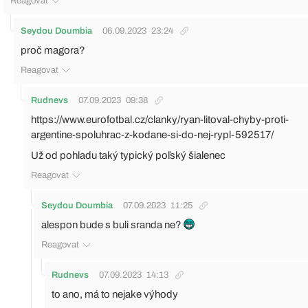
Reagovat
Seydou Doumbia
06.09.2023
23:24
proč magora?
Reagovat
Rudnevs
07.09.2023
09:38
https://www.eurofotbal.cz/clanky/ryan-litoval-chyby-proti-
argentine-spoluhrac-z-kodane-si-do-nej-rypl-592517/
Už od pohladu taký typický poľský šialenec
Reagovat
Seydou Doumbia
07.09.2023
11:25
alespon bude s buli sranda ne?
Reagovat
Rudnevs
07.09.2023
14:13
to ano, má to nejake výhody