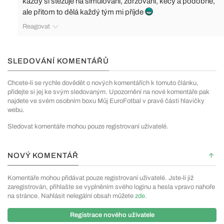
každý si stěžuje na simulování, zdržování, kecy a podobně,
ale přitom to dělá každý tým mi příjde
Reagovat
SLEDOVÁNÍ KOMENTÁŘŮ
Chcete-li se rychle dovědět o nových komentářích k tomuto článku,
přidejte si jej ke svým sledovaným. Upozornění na nové komentáře pak
najdete ve svém osobním boxu Můj EuroFotbal v pravé části hlavičky
webu.
Sledovat komentáře mohou pouze registrovaní uživatelé.
NOVÝ KOMENTÁŘ
Komentáře mohou přidávat pouze registrovaní uživatelé. Jste-li již
zaregistrován, přihlašte se vyplněním svého loginu a hesla vpravo nahoře
na stránce. Nahlásit nelegální obsah můžete
zde
.
Registrace nového uživatele