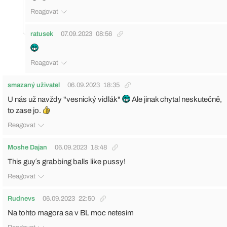
Reagovat
ratusek
07.09.2023
08:56
Reagovat
smazaný uživatel
06.09.2023
18:35
U nás už navždy "vesnický vidlák"
Ale jinak chytal neskutečně,
to zase jo.
Reagovat
Moshe Dajan
06.09.2023
18:48
This guy´s grabbing balls like pussy!
Reagovat
Rudnevs
06.09.2023
22:50
Na tohto magora sa v BL moc netesim