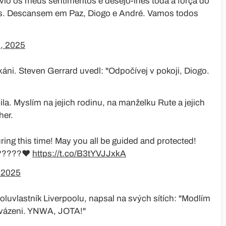
envio os meus sentimentos e desejo-lhes toda a força do
s. Descansem em Paz, Diogo e André. Vamos todos
3, 2025
ikáni. Steven Gerrard uvedl: "Odpočívej v pokoji, Diogo.
la. Myslím na jejich rodinu, na manželku Rute a jejich
her.
ring this time! May you all be guided and protected!
?????❤️
https://t.co/B3tYVJJxkA
, 2025
uvlastník Liverpoolu, napsal na svých sítích: "Modlím
rovázeni. YNWA, JOTA!"