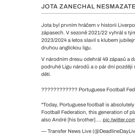
JOTA ZANECHAL NESMAZAT
Jota byl prvním hráčem v historii Liverp
zápasech. V sezoně 2021/22 vyhrál s týme
2023/2024 a letos slavil s klubem jubilejn
druhou anglickou ligu.
V národním dresu odehrál 49 zápasů a da
podruhé Ligu národů a o pár dní později s
děti.
????️???????? Portuguese Football Fede
"Today, Portuguese football is absolutel
Football Federation, this generation of p
also André [his brother]....
pic.twitter.c
— Transfer News Live (@DeadlineDayLi