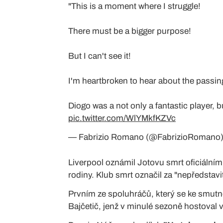
"This is a moment where I struggle!
There must be a bigger purpose!
But I can't see it!
I'm heartbroken to hear about the passin
Diogo was a not only a fantastic player, bu
pic.twitter.com/WlYMkfKZVc
— Fabrizio Romano (@FabrizioRomano
Liverpool oznámil Jotovu smrt oficiální
rodiny. Klub smrt označil za "nepředstavit
Prvním ze spoluhráčů, který se ke smutné
Bajčetič, jenž v minulé sezoně hostoval 