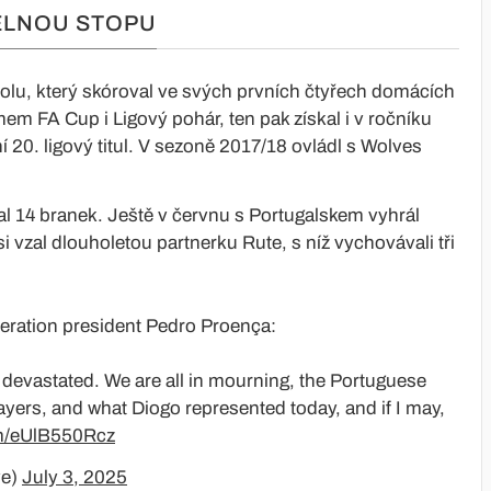
ELNOU STOPU
oolu, který skóroval ve svých prvních čtyřech domácích
m FA Cup i Ligový pohár, ten pak získal i v ročníku
í 20. ligový titul. V sezoně 2017/18 ovládl s Wolves
l 14 branek. Ještě v červnu s Portugalskem vyhrál
i vzal dlouholetou partnerku Rute, s níž vychovávali tři
ration president Pedro Proença:
y devastated. We are all in mourning, the Portuguese
layers, and what Diogo represented today, and if I may,
om/eUlB550Rcz
ve)
July 3, 2025