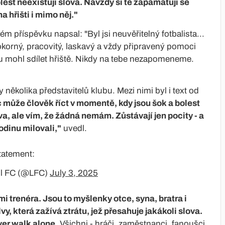
est neexistují slova. Navždy si tě zapamatuji se
a hřišti i mimo něj."
ém příspěvku napsal: "Byl jsi neuvěřitelný fotbalista...
 pokorný, pracovitý, laskavý a vždy připravený pomoci
ou mohl sdílet hřiště. Nikdy na tebe nezapomeneme.
y několika představitelů klubu. Mezi nimi byl i text od
 může člověk říct v momentě, kdy jsou šok a bolest
va, ale vím, že žádná nemám. Zůstávají jen pocity - a
rodinu milovali,"
uvedl.
tatement:
ol FC (@LFC)
July 3, 2025
 trenéra. Jsou to myšlenky otce, syna, bratra i
vy, která zažívá ztrátu, jež přesahuje jakákoli slova.
ver walk alone.
Všichni - hráči, zaměstnanci, fanoušci