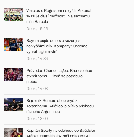
Vinícius s Rogersem nevyšli, Arsenal
zvažuje další možnosti. Na seznamu
má i Barcolu
Dnes, 15:45
Bayern půjde do nové sezony s
nejvyššími cíly. Kompany: Chceme
vyhrát Ligu mistrů
Dnes, 14:36
Průvodce Chance Ligou: Brunes chce
stvrdit formu, Plzeň se potřebuje
probrat
Dnes, 14:03
Bojovník Romero chce pryč z
Tottenhamu. Atlético je blízko příchodu
rázného Argentince
Dnes, 13:00
Kapitán Sparty na odchodu do Saúdské
Arábie. Haraslína by měl odkoupit Al