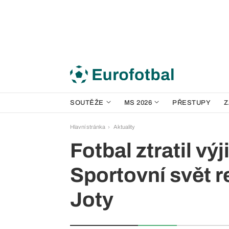
SOUTĚŽE
MS 2026
PŘESTUPY
Z
Hlavní stránka
Aktuality
Fotbal ztratil v
Sportovní svět r
Joty