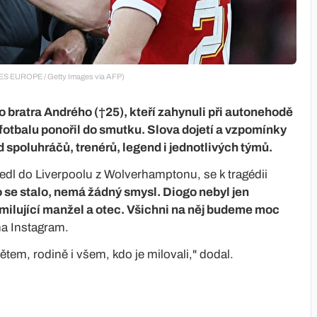
ES EUROPE / Getty Images via AFP)
ho bratra Andrého (†25), kteří zahynuli při autonehodě
fotbalu ponořil do smutku. Slova dojetí a vzpomínky
 spoluhráčů, trenérů, legend i jednotlivých týmů.
edl do Liverpoolu z Wolverhamptonu, se k tragédii
 se stalo, nemá žádný smysl. Diogo nebyl jen
, milující manžel a otec. Všichni na něj budeme moc
na Instagram.
ětem, rodině i všem, kdo je milovali," dodal.