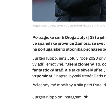
Jürgen Klopp a Diogo Jota (© CLIVE BRUNSKILL / GETTY IMAG
Po tragické smrti Dioga Joty (†28) a je
ve španělské provincii Zamora, se svět 
na portugalského útočníka přicházejí od
Jürgen Klopp, jenž Jotu v roce 2020 přiv
vyjádřil emotivně.
"Jsem zlomený. To, co
fantastický hráč, ale také skvělý přítel
vzpomínat,"
napsal bývalý trenér Reds 
"Všechny mé modlitby a síla patří Rute, d
Jurgen Klopp on Instagram. ❤️