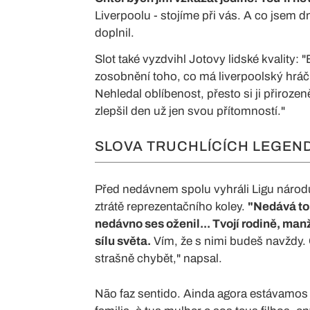
Liverpoolu - stojíme při vás. A co jsem dne
doplnil.
Slot také vyzdvihl Jotovy lidské kvality: "
zosobnění toho, co má liverpoolský hráč 
Nehledal oblíbenost, přesto si ji přiroze
zlepšil den už jen svou přítomností."
SLOVA TRUCHLÍCÍCH LEGEN
Před nedávnem spolu vyhráli Ligu národů
ztrátě reprezentačního koley.
"Nedává to 
nedávno ses oženil... Tvojí rodině, ma
sílu světa.
Vím, že s nimi budeš navždy.
strašně chybět," napsal.
Não faz sentido. Ainda agora estávamos 