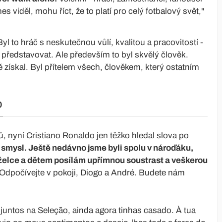
s viděl, mohu říct, že to platí pro celý fotbalový svět,"
Byl to hráč s neskutečnou vůlí, kvalitou a pracovitostí -
představovat. Ale především to byl skvělý člověk.
ně získal. Byl přítelem všech, člověkem, který ostatním
D
, nyní Cristiano Ronaldo jen těžko hledal slova po
smysl. Ještě nedávno jsme byli spolu v nároďáku,
nželce a dětem posílám upřímnou soustrast a veškerou
 Odpočívejte v pokoji, Diogo a André. Budete nám
juntos na Seleção, ainda agora tinhas casado. À tua