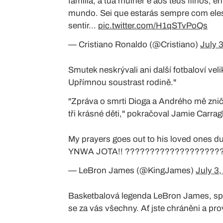
familia, à tua mulher e aos teus filhos, 
mundo. Sei que estarás sempre com ele
sentir...
pic.twitter.com/H1qSTvPoQs
— Cristiano Ronaldo (@Cristiano)
July 
Smutek neskrývali ani další fotbaloví vel
Upřímnou soustrast rodině."
"Zpráva o smrti Dioga a Andrého mě zniči
tři krásné děti," pokračoval Jamie Carrag
My prayers goes out to his loved ones du
YNWA JOTA!! ???????????????????
— LeBron James (@KingJames)
July 3
Basketbalová legenda LeBron James, spol
se za vás všechny. Ať jste chráněni a p