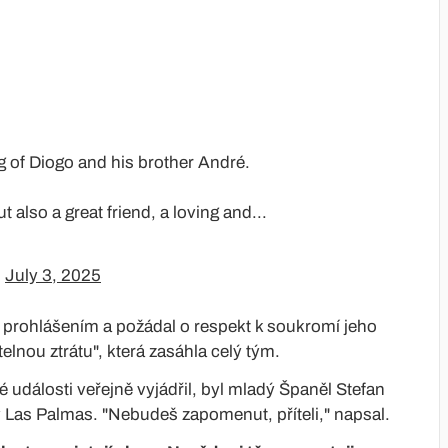
g of Diogo and his brother André.
t also a great friend, a loving and...
)
July 3, 2025
m prohlášením a požádal o respekt k soukromí jeho
elnou ztrátu", která zasáhla celý tým.
 události veřejně vyjádřil, byl mladý Španěl Stefan
v Las Palmas. "Nebudeš zapomenut, příteli," napsal.