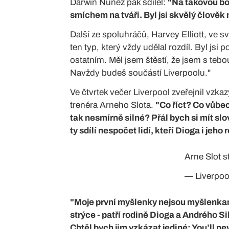
Darwin Núňez pak sdílel:
"Na takovou bol
smíchem na tváři. Byl jsi skvělý člověk n
Další ze spoluhráčů, Harvey Elliott, ve sv
ten typ, který vždy udělal rozdíl. Byl jsi
ostatním. Měl jsem štěstí, že jsem s teb
Navždy budeš součástí Liverpoolu."
Ve čtvrtek večer Liverpool zveřejnil vzkaz
trenéra Arneho Slota.
"Co říct? Co vůbec
tak nesmírně silné? Přál bych si mít slo
ty sdílí nespočet lidí, kteří Dioga i jeho 
Arne Slot s
— Liverpo
"Moje první myšlenky nejsou myšlenkami
strýce - patří rodině Dioga a Andrého Sil
Chtěl bych jim vzkázat jediné: You’ll ne