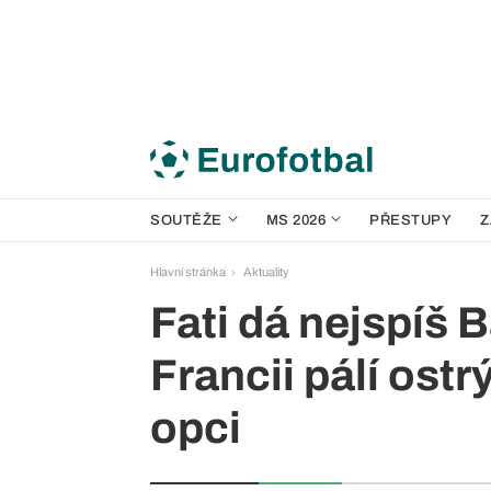
SOUTĚŽE
MS 2026
PŘESTUPY
Z
Hlavní stránka
Aktuality
Fati dá nejspíš
Francii pálí ost
opci