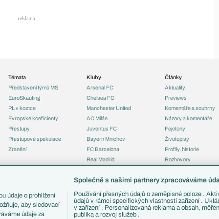
Témata
Kluby
Články
Představení týmů MS
Arsenal FC
Aktuality
EuroSkauting
Chelsea FC
Previews
PL v kostce
Manchester United
Komentáře a souhrny
Evropské koeficienty
AC Milán
Názory a komentáře
Přestupy
Juventus FC
Fejetony
Přestupové spekulace
Bayern Mnichov
Životopisy
Zranění
FC Barcelona
Profily, historie
Real Madrid
Rozhovory
Tipy a analýzy
Společně s našimi partnery zpracováváme údaj
Používání přesných údajů o zeměpisné poloze . Aktiv
u údaje o prohlížení
údajů v rámci specifických vlastností zařízení . Ukl
ožňuje, aby sledovací
v zařízení . Personalizovaná reklama a obsah, měře
ováváme údaje za
publika a rozvoj služeb .