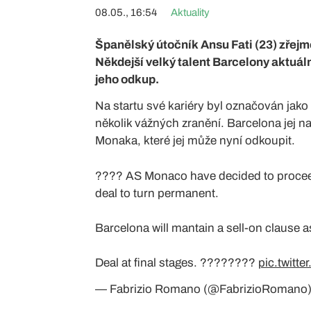
08.05., 16:54
Aktuality
Španělský útočník Ansu Fati (23) zřejmě
Někdejší velký talent Barcelony aktuál
jeho odkup.
Na startu své kariéry byl označován jako 
několik vážných zranění. Barcelona jej n
Monaka, které jej může nyní odkoupit.
???? AS Monaco have decided to proceed
deal to turn permanent.
Barcelona will mantain a sell-on clause a
Deal at final stages. ????????
pic.twitt
— Fabrizio Romano (@FabrizioRomano