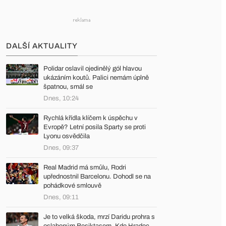
DALŠÍ AKTUALITY
Polidar oslavil ojedinělý gól hlavou
ukázáním koutů. Palici nemám úplně
špatnou, smál se
Dnes, 10:24
Rychlá křídla klíčem k úspěchu v
Evropě? Letní posila Sparty se proti
Lyonu osvědčila
Dnes, 09:37
Real Madrid má smůlu, Rodri
upřednostnil Barcelonu. Dohodl se na
pohádkové smlouvě
Dnes, 09:11
Je to velká škoda, mrzí Daridu prohra s