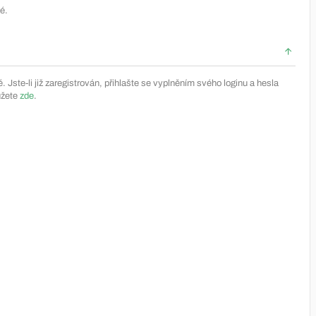
é.
Jste-li již zaregistrován, přihlašte se vyplněním svého loginu a hesla
ůžete
zde
.