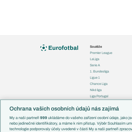
Soutěže
Premier League
LaLiga
Serie A
1. Bundesliga
Ligue 1
Chance Liga
Niké liga
Liga Portugal
Eredivisie
Ochrana vašich osobních údajů nás zajímá
Liga mistrů
Evropská liga
My a naši partneři
999
ukládáme do vašeho zařízení osobní údaje, jako jso
Konferenční liga
nebo jedinečné identifikátory, a máme k nim přístup. Výběr Souhlasím um
Mistrovství světa
technologie podporovaly účely uvedené v části My a naši partneři zprac