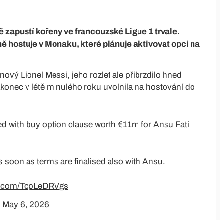
 zapustí kořeny ve francouzské Ligue 1 trvale.
ně hostuje v Monaku, které plánuje aktivovat opci na
nový Lionel Messi, jeho rozlet ale přibrzdilo hned
akonec v létě minulého roku uvolnila na hostování do
 with buy option clause worth €11m for Ansu Fati
s soon as terms are finalised also with Ansu.
er.com/TcpLeDRVgs
)
May 6, 2026