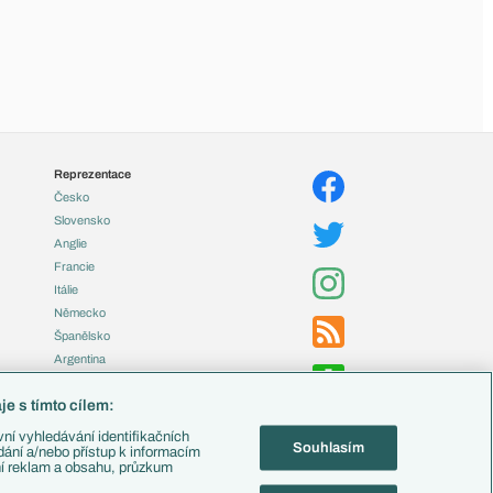
Reprezentace
Česko
Slovensko
Anglie
Francie
Itálie
Německo
Španělsko
Argentina
Brazílie
e s tímto cílem:
Přestupy
ní vyhledávání identifikačních
Souhlasím
Zápasy
ádání a/nebo přístup k informacím
ní reklam a obsahu, průzkum
Livescore