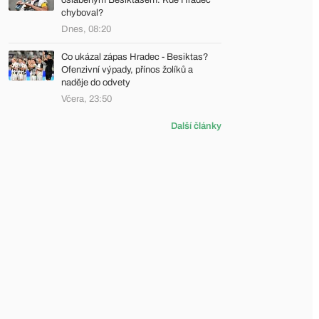
oslabeným Besiktasem. Kde Hradec
chyboval?
Dnes, 08:20
Co ukázal zápas Hradec - Besiktas?
Ofenzivní výpady, přínos žolíků a
naděje do odvety
Včera, 23:50
Další články