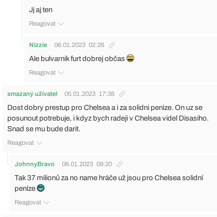
Jj aj ten
Reagovat
Nizzie
06.01.2023
02:26
Ale bulvarnik furt dobrej občas
Reagovat
smazaný uživatel
05.01.2023
17:38
Dost dobry prestup pro Chelsea a i za solidni penize. On uz se
posunout potrebuje, i kdyz bych radeji v Chelsea videl Disasiho.
Snad se mu bude darit.
Reagovat
JohnnyBravo
06.01.2023
09:20
Tak 37 milionů za no name hráče už jsou pro Chelsea solidní
peníze
Reagovat