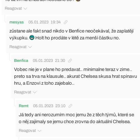
Reagovat
mesyas
05.01.2023
19:34
zůstane ale fakt snad nikdo v Benfice neočekával, že zaplatějí
výkupku.
Holt ho prodáte v létě za menší částku no.
Reagovat
Benfica
05.01.2023
21:30
Vobec nie je v plane ho predavat.. minimalne teraz v zime..
preto sa trva na klausule.. akurat Chelsea skusa hrat spinavu
hru, a Enzovi z toho zajebalo..
Reagovat
Remt
05.01.2023
23:10
Já tedy ani nerozumím moc jemu že z těch týmů, které se
o něj zajímaly se jemu chce zrovna do aktuální Chelsea.
Reagovat