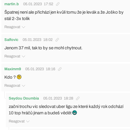
martin.b
05.01.2023
17:52
Špatnej není ale přichází jen kvůli tomu že je levák a že Joško by
stál 2-3x tolik
Reagovat
Salfovic
05.01.2023
18:02
Jenom 37 mil, tak to by se mohl chytnout.
Reagovat
Maximm9
05.01.2023
18:16
Kdo ?
Reagovat
Seydou Doumbia
05.01.2023
18:28
začni trochu víc sledovat uber ligu ze které každý rok odchází
10 top hráčů jinam a budeš vědět
Reagovat