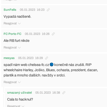
SunFells
05.01.2023
16:23
Vypadá nadšeně.
Reagovat
FC Porto FC
05.01.2023
16:26
Ale RB furt nikde
Reagovat
mesyas
05.01.2023
16:29
spadl nám web chelsea-fc.cz
konečně nás zrušili. RIP
wheelchaire Harley, Joško, Blues, ochasta, prezident, dacan,
plantík a mnoho dalších. navždy v srdci.
Reagovat
smazaný uživatel
05.01.2023
16:38
Cala to hacknul?
Reagovat