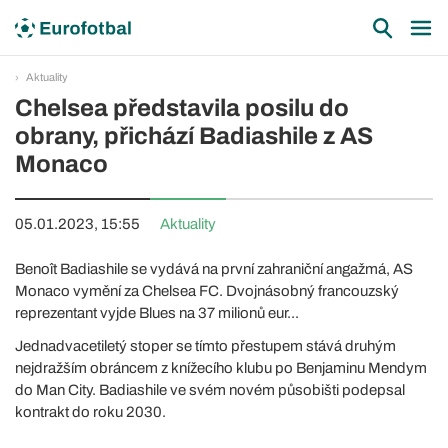
Aktuality
Chelsea představila posilu do
obrany, přichází Badiashile z AS
Monaco
05.01.2023, 15:55
Aktuality
Benoît Badiashile se vydává na první zahraniční angažmá, AS
Monaco vymění za Chelsea FC. Dvojnásobný francouzský
reprezentant vyjde Blues na 37 milionů eur...
Jednadvacetiletý stoper se tímto přestupem stává druhým
nejdražším obráncem z knížecího klubu po Benjaminu Mendym
do Man City. Badiashile ve svém novém působišti podepsal
kontrakt do roku 2030.