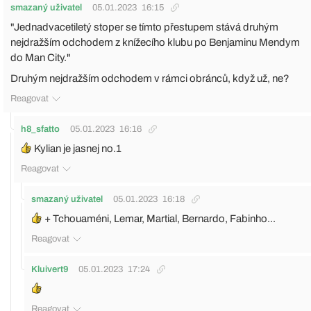
smazaný uživatel
05.01.2023
16:15
"Jednadvacetiletý stoper se tímto přestupem stává druhým
nejdražším odchodem z knížecího klubu po Benjaminu Mendym
do Man City."
Druhým nejdražším odchodem v rámci obránců, když už, ne?
Reagovat
h8_sfatto
05.01.2023
16:16
Kylian je jasnej no.1
Reagovat
smazaný uživatel
05.01.2023
16:18
+ Tchouaméni, Lemar, Martial, Bernardo, Fabinho...
Reagovat
Kluivert9
05.01.2023
17:24
Reagovat