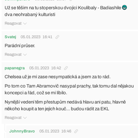
Už se těšim na tu stoperskou dvojici Koulibaly - Badiashile
dva neohrabaný kulturisti
Reagovat
Svatej
05.01.2023
16:41
Parádní průser.
Reagovat
papanegra
05.01.2023
16:42
Chelsea už je mi zase nesympatická a jsem za to rád.
Po tom co Tam Abramovič nasypal prachy, tak tomu dal nějakou
koncepci a řád, což se mi líbilo.
Nynější vedení těm přestupům nedává hlavu ani patu, hlavně
někoho koupit a ten jejich kouč... budou rádit za EKL
Reagovat
JohnnyBravo
05.01.2023
16:46