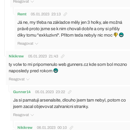
Reagovat
Remt
05.01.2023
23:13
Já ne, my třeba na základce měly jen 3 holky, ale možná
právě proto jsme se k nim chovali dobře a ony si přišly
díky tomu "exkluzivní". Přitom teda nebyly nic moc
Reagovat
Nikikrew
05.01.2023
21:43
ty volw to mi pripomenulo web gunners.cz kde som bol mozno
naposledy pred rokom
Reagovat
Gunner14
05.01.2023
23:22
Ja si pamatuji arsenalsite, dlouho jsem tam nebyl, potom co
jsem zacal objevovat zahranicni stranky.
Reagovat
Nikikrew
06.01.2023
00:10