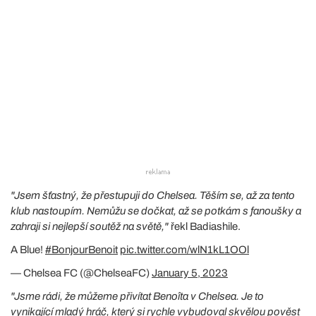
"Jsem šťastný, že přestupuji do Chelsea. Těším se, až za tento
klub nastoupím. Nemůžu se dočkat, až se potkám s fanoušky a
zahraji si nejlepší soutěž na světě,"
řekl Badiashile.
A Blue!
#BonjourBenoit
pic.twitter.com/wlN1kL1OOl
— Chelsea FC (@ChelseaFC)
January 5, 2023
"Jsme rádi, že můžeme přivítat Benoîta v Chelsea. Je to
vynikající mladý hráč, který si rychle vybudoval skvělou pověst