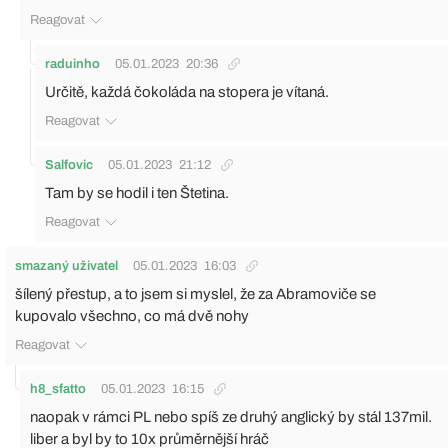
Reagovat
raduinho
05.01.2023
20:36
Určitě, každá čokoláda na stopera je vítaná.
Reagovat
Salfovic
05.01.2023
21:12
Tam by se hodil i ten Štetina.
Reagovat
smazaný uživatel
05.01.2023
16:03
šílený přestup, a to jsem si myslel, že za Abramoviče se
kupovalo všechno, co má dvě nohy
Reagovat
h8_sfatto
05.01.2023
16:15
naopak v rámci PL nebo spíš ze druhý anglický by stál 137mil.
liber a byl by to 10x průměrnější hráč