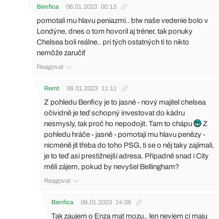
Benfica
06.01.2023
00:13
pomotali mu hlavu peniazmi.. btw naše vedenie bolo v
Londýne, dnes o tom hovoril aj tréner, tak ponuky
Chelsea boli reálne.. pri tých ostatných ti to nikto
nemôže zaručiť
Reagovat
Remt
06.01.2023
11:11
Z pohledu Benficy je to jasné - nový majitel chelsea
očividně je teď schopný investovat do kádru
nesmysly, tak proč ho nepodojit. Tam to chápu
Z
pohledu hráče - jasně - pomotají mu hlavu penězy -
nicméně jít třeba do toho PSG, ti se o něj taky zajímali,
je to teď asi prestižnejší adresa. Případně snad i City
měli zájem, pokud by nevyšel Bellingham?
Reagovat
Benfica
06.01.2023
14:08
Tak zaujem o Enza mat mozu.. len neviem ci maju