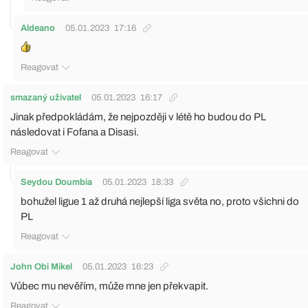
Aldeano
05.01.2023
17:16
Reagovat
smazaný uživatel
05.01.2023
16:17
Jinak předpokládám, že nejpozději v létě ho budou do PL
následovat i Fofana a Disasi.
Reagovat
Seydou Doumbia
05.01.2023
18:33
bohužel ligue 1 až druhá nejlepší liga světa no, proto všichni do
PL
Reagovat
John Obi Mikel
05.01.2023
16:23
Vůbec mu nevěřím, může mne jen překvapit.
Reagovat