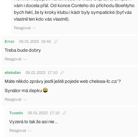
vám i docela přál. Od konce Conteho do příchodu Boehlyho
bych řekl, že ty kroky klubu i kádr byly sympatické (byť vás
vlastnil ten kdo vás vlastnil).
Reagovat
Error
05.01.2023
16:45
Treba bude dobry
Reagovat
eliskafan
05.01.2023
17:10
Máte někdo zprávy jestli ještě pojede web chelsea-fc.cz/ ?
Synátor má depku
Reagovat
Tuxedo
05.01.2023
17:10
Vyzerá to tak že asi nie ..
Reagovat