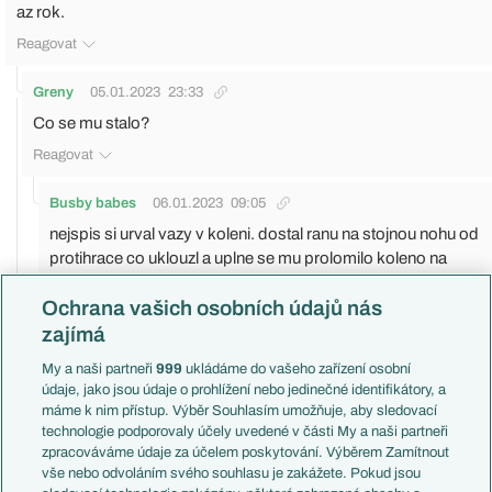
az rok.
Reagovat
Greny
05.01.2023
23:33
Co se mu stalo?
Reagovat
Busby babes
06.01.2023
09:05
nejspis si urval vazy v koleni. dostal ranu na stojnou nohu od
protihrace co uklouzl a uplne se mu prolomilo koleno na
druhou stranu na moment.
Ochrana vašich osobních údajů nás
Reagovat
zajímá
Bakary3
06.01.2023
08:34
My a naši partneři
999
ukládáme do vašeho zařízení osobní
údaje, jako jsou údaje o prohlížení nebo jedinečné identifikátory, a
Tak jestli je to opravdu křižák, tak to je normální...
máme k nim přístup. Výběr Souhlasím umožňuje, aby sledovací
Reagovat
technologie podporovaly účely uvedené v části My a naši partneři
zpracováváme údaje za účelem poskytování. Výběrem Zamítnout
smazaný uživatel
vše nebo odvoláním svého souhlasu je zakážete. Pokud jsou
09.01.2023
18:39