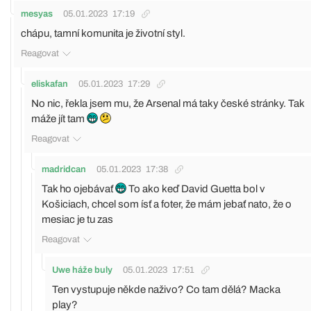
mesyas
05.01.2023
17:19
chápu, tamní komunita je životní styl.
Reagovat
eliskafan
05.01.2023
17:29
No nic, řekla jsem mu, že Arsenal má taky české stránky. Tak
máže jít tam
Reagovat
madridcan
05.01.2023
17:38
Tak ho ojebávať
To ako keď David Guetta bol v
Košiciach, chcel som ísť a foter, že mám jebať nato, že o
mesiac je tu zas
Reagovat
Uwe háže buly
05.01.2023
17:51
Ten vystupuje někde naživo? Co tam dělá? Macka
play?