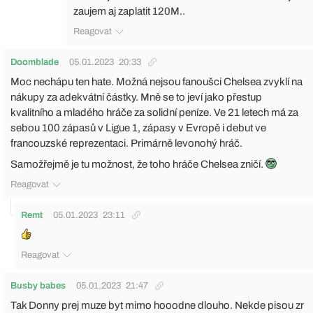
zaujem aj zaplatit 120M..
Reagovat
Doomblade
05.01.2023
20:33
Moc nechápu ten hate. Možná nejsou fanoušci Chelsea zvyklí na
nákupy za adekvátní částky. Mně se to jeví jako přestup
kvalitního a mladého hráče za solidní peníze. Ve 21 letech má za
sebou 100 zápasů v Ligue 1, zápasy v Evropě i debut ve
francouzské reprezentaci. Primárně levonohý hráč.
Samožřejmě je tu možnost, že toho hráče Chelsea zničí.
Reagovat
Remt
05.01.2023
23:11
Reagovat
Busby babes
05.01.2023
21:47
Tak Donny prej muze byt mimo hooodne dlouho. Nekde pisou zr