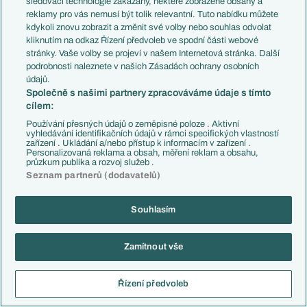
sledovací technologie zakázány, některé zobrazené obsahy a
Však Donny je mimo už dlouho.
reklamy pro vás nemusí být tolik relevantní. Tuto nabídku můžete
Reagovat
kdykoli znovu zobrazit a změnit své volby nebo souhlas odvolat
kliknutím na odkaz Řízení předvoleb ve spodní části webové
stránky. Vaše volby se projeví v našem Internetová stránka. Další
Marv
06.01.2023
08:10
podrobnosti naleznete v našich Zásadách ochrany osobních
Dost často to byl v defenzivě Monaka pořádnej průser, on tomu
údajů.
vyloženě nepomáhal.. Ale kdo může v tomhle věku říct, že má za
Společně s našimi partnery zpracováváme údaje s tímto
cílem:
sebou pět sezon v L1, a to povětšinou v základní sestavě?
Používání přesných údajů o zeměpisné poloze . Aktivní
Reagovat
vyhledávání identifikačních údajů v rámci specifických vlastností
zařízení . Ukládání a/nebo přístup k informacím v zařízení .
Personalizovaná reklama a obsah, měření reklam a obsahu,
Error
06.01.2023
09:05
průzkum publika a rozvoj služeb .
Sarr, ktery byl Chelsea uplne k nicemu
Seznam partnerů (dodavatelů)
Reagovat
Souhlasím
kissak
06.01.2023
09:11
když tedy nepomáhal tomu průseru, tak by se dalo vyložit, že
Zamítnout vše
byl dobrej
Reagovat
Řízení předvoleb