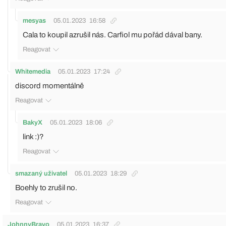
mesyas
05.01.2023
16:58
Cala to koupil azrušil nás. Carfiol mu pořád dával bany.
Reagovat
Whitemedia
05.01.2023
17:24
discord momentálně
Reagovat
BakyX
05.01.2023
18:06
link :)?
Reagovat
smazaný uživatel
05.01.2023
18:29
Boehly to zrušil no.
Reagovat
JohnnyBravo
05.01.2023
16:37