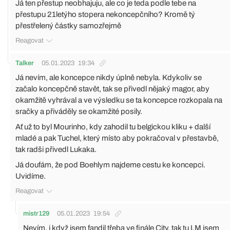
Já ten přestup neobhajuju, ale co je teda podle tebe na
přestupu 21letýho stopera nekoncepčního? Kromě tý
přestřelený částky samozřejmě
Reagovat
Talker
05.01.2023
19:34
Já nevím, ale koncepce nikdy úplně nebyla. Kdykoliv se
začalo koncepčně stavět, tak se přivedl nějaký magor, aby
okamžitě vyhrával a ve výsledku se ta koncepce rozkopala na
sračky a přiváděly se okamžité posily.
Ať už to byl Mourinho, kdy zahodil tu belgickou kliku + další
mladé a pak Tuchel, který místo aby pokračoval v přestavbě,
tak radši přivedl Lukaka.
Já doufám, že pod Boehlym najdeme cestu ke koncepci.
Uvidíme.
Reagovat
mistr129
05.01.2023
19:54
Nevím, i když jsem fandil třeba ve finále City, tak tu LM jsem