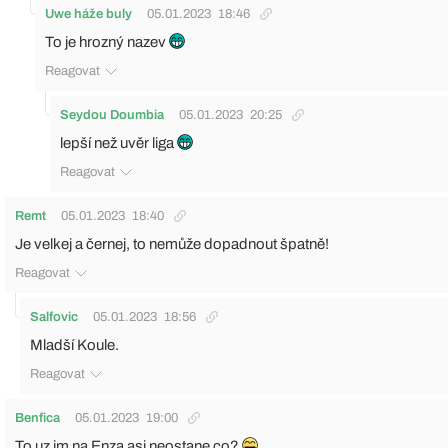
Uwe háže buly
05.01.2023
18:46
To je hrozný nazev
Reagovat
Seydou Doumbia
05.01.2023
20:25
lepší než uvěr liga
Reagovat
Remt
05.01.2023
18:40
Je velkej a černej, to nemůže dopadnout špatně!
Reagovat
Salfovic
05.01.2023
18:56
Mladší Koule.
Reagovat
Benfica
05.01.2023
19:00
To uz im na Enza asi neostane co?