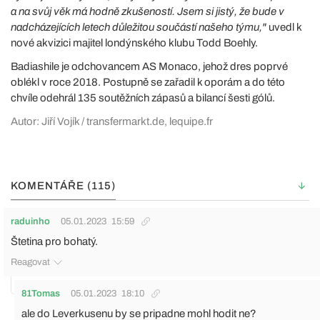
a na svůj věk má hodně zkušeností. Jsem si jistý, že bude v
nadcházejících letech důležitou součástí našeho týmu,"
uvedl k
nové akvizici majitel londýnského klubu Todd Boehly.
Badiashile je odchovancem AS Monaco, jehož dres poprvé
oblékl v roce 2018. Postupně se zařadil k oporám a do této
chvíle odehrál 135 soutěžních zápasů a bilancí šesti gólů.
Autor: Jiří Vojík / transfermarkt.de, lequipe.fr
KOMENTÁŘE (115)
raduinho
05.01.2023
15:59
Štetina pro bohatý.
Reagovat
81Tomas
05.01.2023
18:10
ale do Leverkusenu by se pripadne mohl hodit ne?