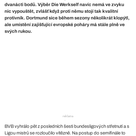
dvanácti bodů. Výběr Die Werkself navíc nemá ve zvyku
nic vypouštět, zvlášť když proti němu stojí tak kvalitní
protivník. Dortmund sice během sezony několikrát klopýtl,
ale umístění zajišťující evropské poháry má stále plně ve
svých rukou.
BVB vyhrálo pět z posledních šesti bundesligových střetnutí a s
Ligou mistrů se rozloučilo vítězně. Na postup do semifinále to