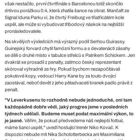
však nestačilo, první čtvrtfinále s Barcelonou totiž skončilo
drtivou porážkou 0:4, která zhatila šance na obrat. Mančaft ze
Signal Iduna Parku ví, že čtvrtý Freiburg ve třiatřicátém kole
uspěl, ale může si vybudovat tříbodový náskok na nejbližší
pronásledovatele.
Na skvělých výsledcích má výrazný podíl Serhou Guirassy.
Guinejský forvard chytil famózní formu a s devatenácti zásahy
se dělí o druhé místo v tabulce střelců s Patrikem Schickem. Jen
dvakrát se prosadil z penalty, zatímco český reprezentant
skóroval výhradně ze hry. Pokud bychom nezapočítávali
pokutové kopy, vedoucí Harry Kane by za touto dvojicí
zaostával, neboť devět z jeho pětadvaceti branek padlo právě z
penalt.
"V Leverkusenu to rozhodně nebude jednoduché, oni tam
každopádně dobře vědí, jaký progres jsme v posledních
týdnech udělali. Budeme muset podat maximální výkon, to
je jasné.
Věřím, že pokud předvedeme náš nejlepší fotbal,
máme šanci uspět," uvedl hostující trenér Niko Kovač. K
dispozici nebude mít Nika Scholotterbecka ani Maximiliana