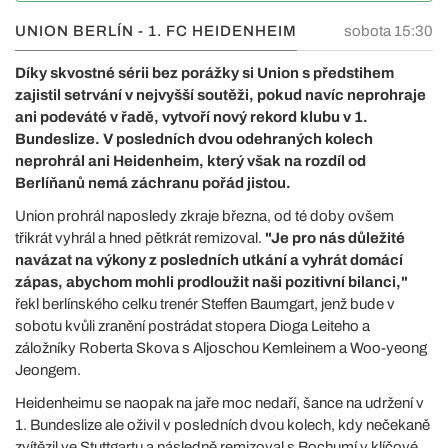
UNION BERLÍN - 1. FC HEIDENHEIM
sobota 15:30
Díky skvostné sérii bez porážky si Union s předstihem
zajistil setrvání v nejvyšší soutěži, pokud navíc neprohraje
ani podeváté v řadě, vytvoří nový rekord klubu v 1.
Bundeslize. V posledních dvou odehraných kolech
neprohrál ani Heidenheim, který však na rozdíl od
Berlíňanů nemá záchranu pořád jistou.
Union prohrál naposledy zkraje března, od té doby ovšem
třikrát vyhrál a hned pětkrát remizoval.
"Je pro nás důležité
navázat na výkony z posledních utkání a vyhrát domácí
zápas, abychom mohli prodloužit naši pozitivní bilanci,"
řekl berlínského celku trenér Steffen Baumgart, jenž bude v
sobotu kvůli zranění postrádat stopera Dioga Leiteho a
záložníky Roberta Skova s Aljoschou Kemleinem a Woo-yeong
Jeongem.
Heidenheimu se naopak na jaře moc nedaří, šance na udržení v
1. Bundeslize ale oživil v posledních dvou kolech, kdy nečekaně
zvítězil ve Stuttgartu a následně remizoval s Bochumí v klíčové