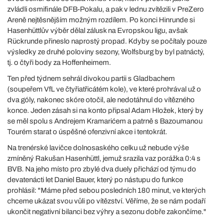
zvládli osmifinále DFB-Pokalu, a pak v lednu zvítězili v PreZero
Areně nejtěsnějším možným rozdílem. Po konci Hinrunde si
Hasenhüttlův výběr dělal zálusk na Evropskou ligu, avšak
Rückrunde přineslo naprostý propad. Kdyby se počítaly pouze
výsledky ze druhé poloviny sezony, Wolfsburg by byl patnáctý,
tj. o čtyři body za Hoffenheimem.
Ten před týdnem sehrál divokou partii s Gladbachem
(soupeřem VfL ve čtyřiatřicátém kole), ve které prohrával už o
dva góly, nakonec skóre otočil, ale nedotáhnul do vítězného
konce. Jeden zásah si na konto připsal Adam Hložek, který by
se měl spolu s Andrejem Kramarićem a patrně s Bazoumanou
Tourém starat o úspěšné ofenzivní akce i tentokrát.
Na trenérské lavičce dolnosaského celku už nebude výše
zmíněný Rakušan Hasenhüttl, jemuž srazila vaz porážka 0:4 s
BVB. Na jeho místo pro zbylé dva duely přichází od týmu do
devatenácti let Daniel Bauer, který po nástupu do funkce
prohlásil: "Máme před sebou posledních 180 minut, ve kterých
chceme ukázat svou vůli po vítězství. Věříme, že se nám podaří
ukončit negativní bilanci bez výhry a sezonu dobře zakončíme."