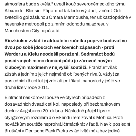
atmosféra bude skvělá," uvedl kouč severoněmeckého týmu
Alexander Blessin. Připomněl tak lednový duel, v němž Orli
zvítězili o gól zásluhou Omara Marmoushe, ten už každopádně v
hesenské metropoli po zimním odchodu na adresu v
Manchesteru City nepůsobí.
Kiezkicker zvládli v aktuálním ročníku poprvé bodovat ve
dvou po sobě jdoucích venkovních zápasech - proti
Werderu a Kielu neodešli poraženi. Sedmnáct bodů
posbíraných mimo domácí půdu je zároveň novým
klubovým maximem v nejvyšší soutěži.
Frankfurt však
zůstává jedním z jejich nejméně oblíbených rivalů, vždyť za
posledních třicet let jej zdolali jen třikrát, naposledy ještě ve
druhé lize v roce 2011.
Eintracht neskóroval pouze ve čtyřech případech z
dosavadních dvaatřiceti kol, naposledy při bezbrankovém
duelu v Augsburgu 20. dubna. Následně přejel Lipsko
čtyřgólovým rozdílem a o víkendu remizoval s Mohučí. Proti
nováčkům soutěže neprohrál čtrnáctkrát v řadě. Navíc poslední
tři utkání v Deutsche Bank Parku zvládl vítězně a bez jediné