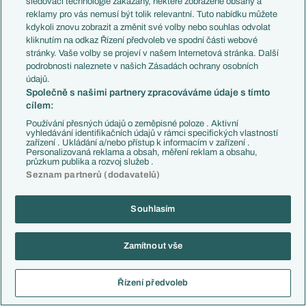
No prave, to je tiez trochu take zvlastne vzhladom na to, ze
sledovací technologie zakázány, některé zobrazené obsahy a
reklamy pro vás nemusí být tolik relevantní. Tuto nabídku můžete
trenoval pomaly styri dekady a ma meno ako jeden z
kdykoli znovu zobrazit a změnit své volby nebo souhlas odvolat
najväcsich. On bol jeden z tych, co zreli ako vino a ten treble
kliknutím na odkaz Řízení předvoleb ve spodní části webové
bol uplna ceresnicka na torte. Plus mozno bol skor typek,
stránky. Vaše volby se projeví v našem Internetová stránka. Další
ktory siel za dobrodruzstvom a exotikou (na tu dobu treti
podrobnosti naleznete v našich Zásadách ochrany osobních
nemecky trener v ESP) nez za trofejami.
údajů.
Společně s našimi partnery zpracováváme údaje s tímto
Reagovat
cílem:
Používání přesných údajů o zeměpisné poloze . Aktivní
andrew96
09.05.2025
20:29
vyhledávání identifikačních údajů v rámci specifických vlastností
zařízení . Ukládání a/nebo přístup k informacím v zařízení .
Habemus Kukučka.
Personalizovaná reklama a obsah, měření reklam a obsahu,
průzkum publika a rozvoj služeb .
Reagovat
Seznam partnerů (dodavatelů)
Rudnevs
10.05.2025
08:07
Souhlasím
No slovenská stopa sa predviedla v plnej paráde
Gratulujem, postup je už v podstate len formalita. Snáď to dnes
vyjde HSV, toto hádam už neposerú.
Zamítnout vše
Reagovat
Řízení předvoleb
andrew96
10.05.2025
09:00