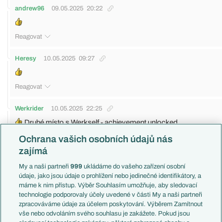
andrew96
09.05.2025
20:22
Reagovat
Heresy
10.05.2025
09:27
Reagovat
Werkrider
10.05.2025
22:25
Druhé místo s Werkself - achievement unlocked.
Reagovat
Ochrana vašich osobních údajů nás
zajímá
Neutron
11.05.2025
12:26
My a naši partneři
999
ukládáme do vašeho zařízení osobní
Tak on v podstate trenoval iba dva top kluby, nie?
údaje, jako jsou údaje o prohlížení nebo jedinečné identifikátory, a
máme k nim přístup. Výběr Souhlasím umožňuje, aby sledovací
Reagovat
technologie podporovaly účely uvedené v části My a naši partneři
zpracováváme údaje za účelem poskytování. Výběrem Zamítnout
Rudnevs
11.05.2025
13:45
vše nebo odvoláním svého souhlasu je zakážete. Pokud jsou