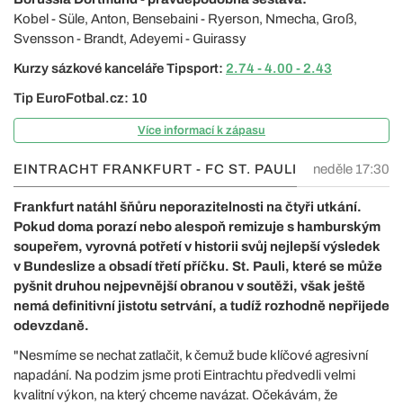
Kobel - Süle, Anton, Bensebaini - Ryerson, Nmecha, Groß,
Svensson - Brandt, Adeyemi - Guirassy
Kurzy sázkové kanceláře Tipsport:
2.74 - 4.00 - 2.43
Tip EuroFotbal.cz: 10
Více informací k zápasu
EINTRACHT FRANKFURT - FC ST. PAULI
neděle 17:30
Frankfurt natáhl šňůru neporazitelnosti na čtyři utkání.
Pokud doma porazí nebo alespoň remizuje s hamburským
soupeřem, vyrovná potřetí v historii svůj nejlepší výsledek
v Bundeslize a obsadí třetí příčku. St. Pauli, které se může
pyšnit druhou nejpevnější obranou v soutěži, však ještě
nemá definitivní jistotu setrvání, a tudíž rozhodně nepřijede
odevzdaně.
"Nesmíme se nechat zatlačit, k čemuž bude klíčové agresivní
napadání. Na podzim jsme proti Eintrachtu předvedli velmi
kvalitní výkon, na který chceme navázat. Očekávám, že