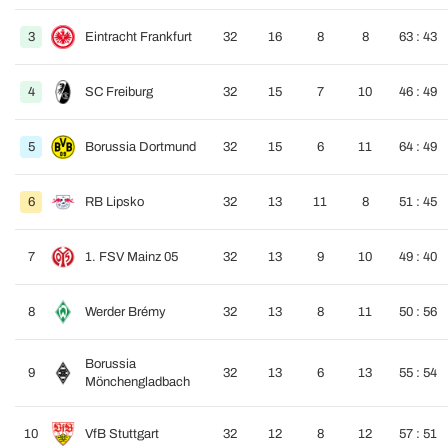
3
Eintracht Frankfurt
32
16
8
8
63 : 43
4
SC Freiburg
32
15
7
10
46 : 49
5
Borussia Dortmund
32
15
6
11
64 : 49
6
RB Lipsko
32
13
11
8
51 : 45
7
1. FSV Mainz 05
32
13
9
10
49 : 40
8
Werder Brémy
32
13
8
11
50 : 56
Borussia
9
32
13
6
13
55 : 54
Mönchengladbach
10
VfB Stuttgart
32
12
8
12
57 : 51