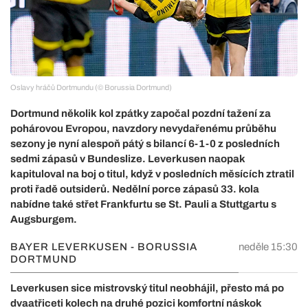
Oslavy hráčů Dortmundu (© Borussia Dortmund)
Dortmund několik kol zpátky započal pozdní tažení za
pohárovou Evropou, navzdory nevydařenému průběhu
sezony je nyní alespoň pátý s bilancí 6-1-0 z posledních
sedmi zápasů v Bundeslize. Leverkusen naopak
kapituloval na boj o titul, když v posledních měsících ztratil
proti řadě outsiderů. Nedělní porce zápasů 33. kola
nabídne také střet Frankfurtu se St. Pauli a Stuttgartu s
Augsburgem.
BAYER LEVERKUSEN - BORUSSIA
neděle 15:30
DORTMUND
Leverkusen sice mistrovský titul neobhájil, přesto má po
dvaatřiceti kolech na druhé pozici komfortní náskok