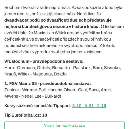
Bochum dvakrát v řadě neprohrála. Avšak pokaždé z toho byla
jenom remíza, což je v její situaci málo. Není divu, že
dvaadvacet bodů po dvaatřiceti duelech představuje
nejhorší bundesligovou sezonu v historii klubu.
O ledasčem
svědčí i fakt, že Maximilian Wittek dosud vystřelil na bránu
čtyřicetkrát a ve dvaačtyřiceti případech svou přihrávkou
pobídnul se střele některého ze svých spoluhráčů. Z tohoto
množství však vyprodukoval jednu jedinou asistenci.
VfL Bochum - pravděpodobná sestava:
Horn - Oermann, Ordets, Bernardo - Passlack, Bero, Sissoko,
Krauß, Wittek - Masouras, Boadu
1. FSV Mainz 05 - pravděpodobná sestava:
Zentner - Widmer, Bell, Hanche-Olsen - Caci, Sano, Amiri,
Mwene - Nebel, Lee - Burkardt
Kurzy sázkové kanceláře Tipsport:
3.10 - 4.01 - 2.19
Tip EuroFotbal.cz: 10
Více informací k zápasu