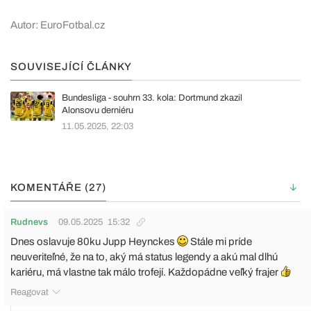
Autor: EuroFotbal.cz
SOUVISEJÍCÍ ČLÁNKY
Bundesliga - souhrn 33. kola: Dortmund zkazil
Alonsovu derniéru
11.05.2025, 22:03
KOMENTÁŘE (27)
Rudnevs
09.05.2025
15:32
Dnes oslavuje 80ku Jupp Heynckes
Stále mi príde
neuveriteľné, že na to, aký má status legendy a akú mal dlhú
kariéru, má vlastne tak málo trofejí. Každopádne veľký frajer
Reagovat