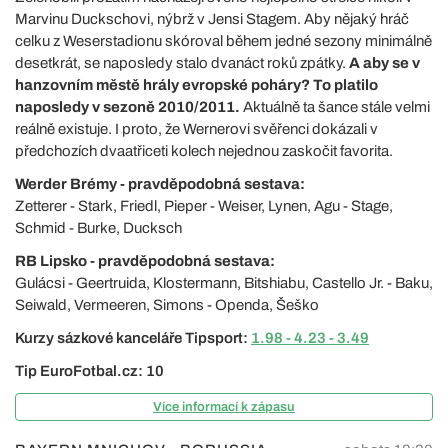
Marvinu Duckschovi, nýbrž v Jensi Stagem. Aby nějaký hráč
celku z Weserstadionu skóroval během jedné sezony minimálně
desetkrát, se naposledy stalo dvanáct roků zpátky.
A aby se v
hanzovním městě hrály evropské poháry? To platilo
naposledy v sezoně 2010/2011.
Aktuálně ta šance stále velmi
reálně existuje. I proto, že Wernerovi svěřenci dokázali v
předchozích dvaatřiceti kolech nejednou zaskočit favorita.
Werder Brémy - pravděpodobná sestava:
Zetterer - Stark, Friedl, Pieper - Weiser, Lynen, Agu - Stage,
Schmid - Burke, Ducksch
RB Lipsko - pravděpodobná sestava:
Gulácsi - Geertruida, Klostermann, Bitshiabu, Castello Jr. - Baku,
Seiwald, Vermeeren, Simons - Openda, Šeško
Kurzy sázkové kanceláře Tipsport:
1.98 - 4.23 - 3.49
Tip EuroFotbal.cz: 10
Více informací k zápasu