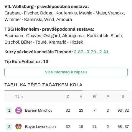
VfL Wolfsburg - pravděpodobná sestava:
Grabara - Fischer, Odogu, Koulierakis, Mæhle - Majer, Vranckx,
Wimmer - Kamiński, Wind, Amoura
TSG Hoffenheim - pravděpodobná sestava:
Baumann - Chaves, Østigård, Akpoguma - Kadeřábek, Stach,
Bischof, Bülter - Touré, Kramarić - Hložek
Kurzy sázkové kanceláře Tipsport:
2.87 - 3.79 - 2.41
Tip EuroFotbal.cz: 10
Více informací k zápasu
TABULKA PŘED ZAČÁTKEM KOLA
Tým
Z
V
R
P
S
1
Bayern Mnichov
32
23
7
2
93 : 32
2
Bayer Leverkusen
32
19
11
2
68 : 37