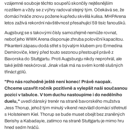
vzájemné souboje těchto soupeřů skončily nejtěsnějším
rozdílem a vždy se z výhry radoval stejný tým. Očekává se, že
domácí hráče znovu požene kupředu skvělá kulisa. MHPArena
letos zažívá rekordní návštěvnost přesahující 59 tisíc fanoušků.
Augsburg se s takovými čísly samozřejmě nemůže rovnat,
neboť jeho WWK Arena disponuje zhruba poloviční kapacitou.
Pikanterii zápasu dodá střet s bývalým klubem pro Ermedina
Demiroviče, který před touto sezonou přestoupil právě z
Bavorska do Stuttgartu. Proti Augsburgu nikdy neprohrál, ale
také ještě neskóroval. Jinak však má na svém kontě slušných
třináct gólů.
"Pro nás rozhodně ještě není konec! Právě naopak.
Chceme uzavřít ročník pozitivně a vylepšit naši současnou
pozici v tabulce. V tom duchu nastoupíme i do nedělního
duelu,"
uvedl dánský trenér na straně bavorského mužstva
Jess Thorup, jehož tým minulý víkend nezvládl domácí střetnutí
s Holsteinem Kiel. Thorup se bude muset obejít bez zraněných
Berishy a Kabadayie, zatímco na straně Stuttgartu je mimo hru
hned sedm hráčů.