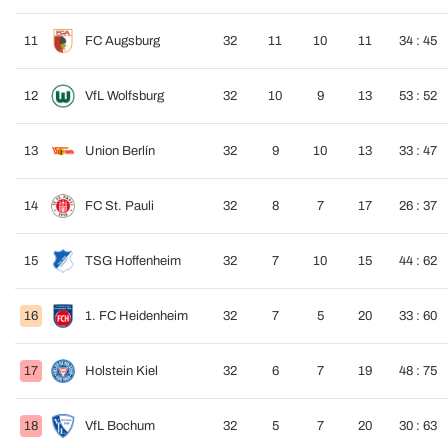
11
FC Augsburg
32
11
10
11
34 : 45
12
VfL Wolfsburg
32
10
9
13
53 : 52
13
Union Berlín
32
9
10
13
33 : 47
14
FC St. Pauli
32
8
7
17
26 : 37
15
TSG Hoffenheim
32
7
10
15
44 : 62
16
1. FC Heidenheim
32
7
5
20
33 : 60
17
Holstein Kiel
32
6
7
19
48 : 75
18
VfL Bochum
32
5
7
20
30 : 63