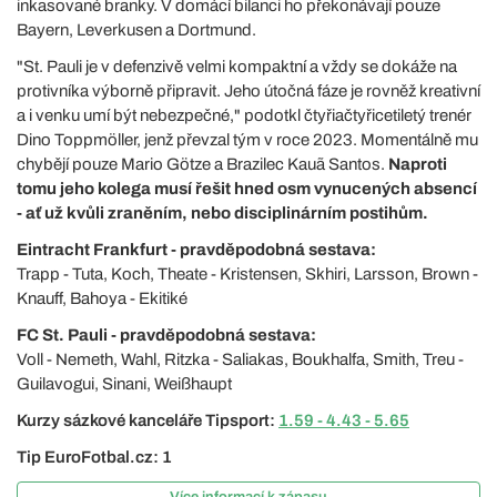
inkasované branky. V domácí bilanci ho překonávají pouze
Bayern, Leverkusen a Dortmund.
"St. Pauli je v defenzivě velmi kompaktní a vždy se dokáže na
protivníka výborně připravit. Jeho útočná fáze je rovněž kreativní
a i venku umí být nebezpečné," podotkl čtyřiačtyřicetiletý trenér
Dino Toppmöller, jenž převzal tým v roce 2023. Momentálně mu
chybějí pouze Mario Götze a Brazilec Kauã Santos.
Naproti
tomu jeho kolega musí řešit hned osm vynucených absencí
- ať už kvůli zraněním, nebo disciplinárním postihům.
Eintracht Frankfurt - pravděpodobná sestava:
Trapp - Tuta, Koch, Theate - Kristensen, Skhiri, Larsson, Brown -
Knauff, Bahoya - Ekitiké
FC St. Pauli - pravděpodobná sestava:
Voll - Nemeth, Wahl, Ritzka - Saliakas, Boukhalfa, Smith, Treu -
Guilavogui, Sinani, Weißhaupt
Kurzy sázkové kanceláře Tipsport:
1.59 - 4.43 - 5.65
Tip EuroFotbal.cz: 1
Více informací k zápasu