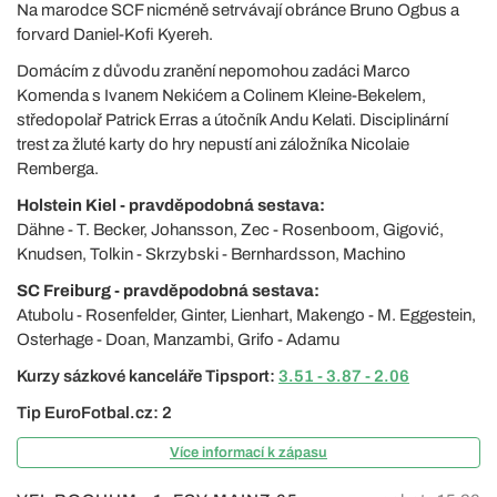
Na marodce SCF nicméně setrvávají obránce Bruno Ogbus a
forvard Daniel-Kofi Kyereh.
Domácím z důvodu zranění nepomohou zadáci Marco
Komenda s Ivanem Nekićem a Colinem Kleine-Bekelem,
středopolař Patrick Erras a útočník Andu Kelati. Disciplinární
trest za žluté karty do hry nepustí ani záložníka Nicolaie
Remberga.
Holstein Kiel - pravděpodobná sestava:
Dähne - T. Becker, Johansson, Zec - Rosenboom, Gigović,
Knudsen, Tolkin - Skrzybski - Bernhardsson, Machino
SC Freiburg - pravděpodobná sestava:
Atubolu - Rosenfelder, Ginter, Lienhart, Makengo - M. Eggestein,
Osterhage - Doan, Manzambi, Grifo - Adamu
Kurzy sázkové kanceláře Tipsport:
3.51 - 3.87 - 2.06
Tip EuroFotbal.cz: 2
Více informací k zápasu