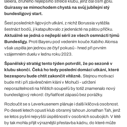
Beiera, druhého nejlepšího střelce klubu, jenž dal osm gólů.
Guirassy se mimochodem chystá na svůj jubilejní stý
bundesligový start.
Šest posledních ligových utkání, z nichž Borussia vytěžila
šestnáct bodů, ji katapultovalo z jedenácté na pátou příčku.
Aktuálně se jedná o nejlepší sérii ze všech osmnácti týmů
Bundesligy.
Proti Bayeru pod vedením kouče Xabiho Alonsa
však uspěla jen jednou ze čtyř pokusů - hned při prvním
vzájemném duelu v lednu roku 2023.
Španělský stratég tento týden potvrdil, že po sezoně v
klubu skončí. Čeká ho tedy poslední domácí utkání, které
bezesporu bude chtít zakončit vítězně.
Stejnou motivaci
bude mít i při závěrečném klání v Mohuči - udržení
neporazitelnosti na hřištích soupeřů by totiž znamenalo nový
bundesligový rekord: čtyřiatřicet zápasů bez porážky.
Rozloučit se s Leverkusenem plánuje i další klíčová osobnost.
Po deseti letech opustí klub obranný tahoun Jonathan Tah, jenž
se letos pyšní nejvyšší úspěšností v osobních soubojích. V létě
by tak mohla přijít výraznější přestavba kádru, do které může