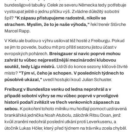
bundesligové tabulky. Celek ze severu Německa tedy potřebuje
vystoupat ještě o jednu příčku výš. Zvládne důležitý sobotní
špíl?
"K zápasu přistupujeme radostně, nikoliv se
strachem. Myslím, že to je naše výhoda,"
řekl trenér Störche
Marcel Rapp.
V Kielu ale budou o výhru usilovat též hosté z Freiburgu. Pokud
se jim to povede, budou mít pro příští sezonu jistou účast v
evropských pohárech.
Breisgauer si navíc poprvé mohou
zahrát tu vůbec nejprestižnější mezinárodní klubovou
soutěž, tedy Ligu mistrů.
Udrží do konce sezony klíčové čtvrté
místo?
"Tým ví, čeho je schopen. V posledních týdnech to
působivě ukázal,"
uvedl hostující kouč Julian Schuster.
Freiburg v Bundeslize venku od ledna neprohrál a v
případě sobotní výhry se mu vůbec poprvé v prvoligové
historii podaří zvítězit ve třech venkovních zápasech za
sebou.
K pokoření tohoto milníku mu hodlají pomoct uzdravená
brankářská jednička Noah Atubolu, záložník Ritsu Doan, jenž
kvůli zranění nedohrál poslední utkání proti Leverkusenu, a
útočník Lukas Höler, který před týdnem na trávníku zcela chyběl.