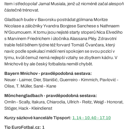
Item i středopolař Jamal Musiala, jenž už nicméně začal alespoň
částečně trénovat.
Gladbach bude v Bavorsku postrádat gólmana Moritze
Nicolase a záložníky Yvandra Borgese Sanchese s Nathnaem
N'Goumouem. K tomu jsou nejisté starty stoperů Nica Elvediho
s Marvinem Friedrichem i útočníka Alassana Pléy. Zdravotní
trable řešil během týdne též forvard Tomáš Čvančara, který
navíc podle spekulací médií není spokojen se svou pozicí v
týmu, kvůli čemuž nemá nejlepší vztahy se zbytkem kádru. V
Mnichově by ale český fotbalista neměl chybět.
Bayern Mnichov - pravděpodobná sestava:
Neuer - Laimer, Dier, Stanišić, Guerreiro - Kimmich, Pavlović -
Olise, T. Müller, Sané - Kane
Mönchengladbach - pravděpodobná sestava:
Omlin - Scally, Itakura, Chiarodia, Ullrich - Reitz, Weigl - Honorat,
Stöger, Hack - Kleindienst
Kurzy sázkové kanceláře Tipsport:
1.14 - 10.40 - 17.10
Tip EuroFotbal.cz: 1