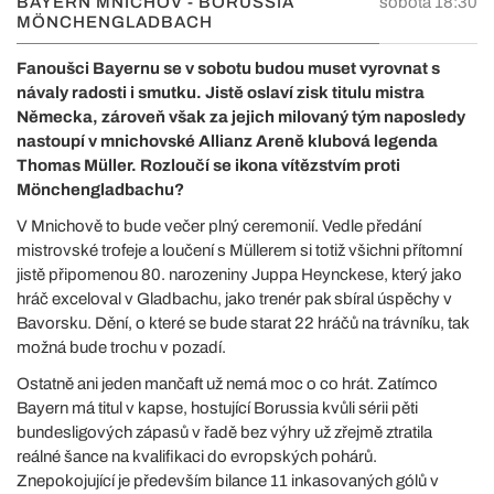
BAYERN MNICHOV - BORUSSIA
sobota 18:30
MÖNCHENGLADBACH
Fanoušci Bayernu se v sobotu budou muset vyrovnat s
návaly radosti i smutku. Jistě oslaví zisk titulu mistra
Německa, zároveň však za jejich milovaný tým naposledy
nastoupí v mnichovské Allianz Areně klubová legenda
Thomas Müller. Rozloučí se ikona vítězstvím proti
Mönchengladbachu?
V Mnichově to bude večer plný ceremonií. Vedle předání
mistrovské trofeje a loučení s Müllerem si totiž všichni přítomní
jistě připomenou 80. narozeniny Juppa Heynckese, který jako
hráč exceloval v Gladbachu, jako trenér pak sbíral úspěchy v
Bavorsku. Dění, o které se bude starat 22 hráčů na trávníku, tak
možná bude trochu v pozadí.
Ostatně ani jeden mančaft už nemá moc o co hrát. Zatímco
Bayern má titul v kapse, hostující Borussia kvůli sérii pěti
bundesligových zápasů v řadě bez výhry už zřejmě ztratila
reálné šance na kvalifikaci do evropských pohárů.
Znepokojující je především bilance 11 inkasovaných gólů v