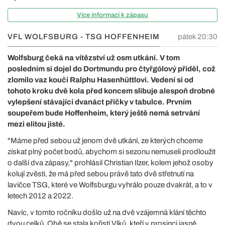
Více informací k zápasu
VFL WOLFSBURG - TSG HOFFENHEIM
pátek 20:30
Wolfsburg čeká na vítězství už osm utkání. V tom
posledním si dojel do Dortmundu pro čtyřgólový příděl, což
zlomilo vaz kouči Ralphu Hasenhüttlovi. Vedení si od
tohoto kroku dvě kola před koncem slibuje alespoň drobné
vylepšení stávající dvanáct příčky v tabulce. Prvním
soupeřem bude Hoffenheim, který ještě nemá setrvání
mezi elitou jisté.
"Máme před sebou už jenom dvě utkání, ze kterých chceme
získat plný počet bodů, abychom si sezonu nemuseli prodloužit
o další dva zápasy," prohlásil Christian Ilzer, kolem jehož osoby
kolují zvěsti, že má před sebou právě tato dvě střetnutí na
lavičce TSG, které ve Wolfsburgu vyhrálo pouze dvakrát, a to v
letech 2012 a 2022.
Navíc, v tomto ročníku došlo už na dvě vzájemná klání těchto
dvou celků. Obě se stala kořistí Vlků, kteří v prosinci jasně