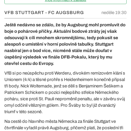
VFB STUTTGART - FC AUGSBURG
neděle 19:30
Ještě nedávno se zdálo, že by Augsburg mohl promluvit do
boje o pohárové příčky. Aktuální bodové ztráty jej však
odsouvají k cíli mnohem skromnějšímu, tedy pokusit se
alespoň o umístění v horní polovině tabulky. Stuttgart
nasbíral jen o bod více, nicméně stále může doufat v
úspěšný výsledek ve finále DFB-Pokalu, který by mu
otevřel cestu do Evropy.
VfB si po neúspěchu proti Werderu, divokém remízovém klání s
Unionem (4:4) a těsné prohře s Heidenheimem konečně připsal
tři body. Nick Woltemade, jenž se dělí s Benjaminem Šeškem a
Patrickem Schickem o pozici nejlepšího střelce Německého
poháru, sice proti St. Pauli neproměnil penaltu, ale v závěru svůj
omyl odčinil vítězným gólem. Pro Šváby to byl již dvanáctý
triumf v této sezoně.
Na cestě do hlavního města Německa za finále Stuttgart ve
čtvrtfinále vyřadil právě Augsburg, přičemž platí, že poslední tři