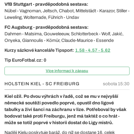
VfB Stuttgart - pravděpodobná sestava:
Nübel - Vagnoman, Jeltsch, Chabot, Mittelstädt - Karazor, Stiller -
Leweling, Woltemade, Führich - Undav
FC Augsburg - pravděpodobná sestava:
Dahmen - Matsima, Gouweleeuw, Schlotterbeck - Wolf, Jakić,
Onyeka, Giannoulis - Kömür, Claude-Maurice - Essende
Kurzy sázkové kanceláře Tipsport:
1.58 - 4.57 - 5.62
Tip EuroFotbal.cz: 0
Více informací k zápasu
HOLSTEIN KIEL - SC FREIBURG
sobota 15:30
Kiel ožil. Po dvou výhrách v řadě, což se mu v nejvyšší
německé soutěži povedlo poprvé, opustil dno ligové
tabulky a živí šanci na záchranu v lize. Potřeboval by však
bodovat také proti Freiburgu, jenž má taktéž o co hrát -
může se totiž poprvé v historii dostat do Ligy mistrů.
Naději Kielu poskytuje baráž, do níž se dostane 16. celek