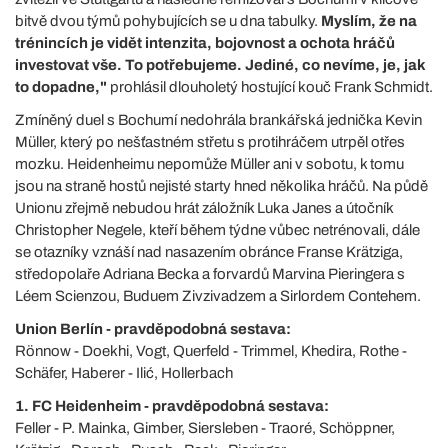
bitvě dvou týmů pohybujících se u dna tabulky.
Myslím, že na
trénincích je vidět intenzita, bojovnost a ochota hráčů
investovat vše. To potřebujeme. Jediné, co nevíme, je, jak
to dopadne,"
prohlásil dlouholetý hostující kouč Frank Schmidt.
Zmíněný duel s Bochumí nedohrála brankářská jednička Kevin
Müller, který po nešťastném střetu s protihráčem utrpěl otřes
mozku. Heidenheimu nepomůže Müller ani v sobotu, k tomu
jsou na straně hostů nejisté starty hned několika hráčů. Na půdě
Unionu zřejmě nebudou hrát záložník Luka Janes a útočník
Christopher Negele, kteří během týdne vůbec netrénovali, dále
se otazníky vznáší nad nasazením obránce Franse Krätziga,
středopolaře Adriana Becka a forvardů Marvina Pieringera s
Léem Scienzou, Buduem Zivzivadzem a Sirlordem Contehem.
Union Berlín - pravděpodobná sestava:
Rönnow - Doekhi, Vogt, Querfeld - Trimmel, Khedira, Rothe -
Schäfer, Haberer - Ilić, Hollerbach
1. FC Heidenheim - pravděpodobná sestava:
Feller - P. Mainka, Gimber, Siersleben - Traoré, Schöppner,