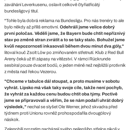
zaváhání Leverkusenu, oslavit celkově čtyřiatřicátý
bundesligový titul.
"Tohle byla dobrá reklama na Bundesligu. Pro nás trenéry to ale
bylo někdy až příliš emotivní.
Odehráli jsme velice dobrý
první poločas. Věděli jsme, že Bayern bude chtít nepříznivý
stav po změně stran zvrátit a to se taky stalo. Bohužel jsme
kvůli nepozornosti inkasovali během dvou minut dva góly,"
litoval kouč Zsolt Löw po zmiňovaném střetnutí. Klub z Red Bull
Areny čeká už tři zápasy na vítězství. V rámci Rückrunde
sesbíral pouze dvacet bodů, o jeden méně než nejbližší protivník
z města nad řekou Vezerou.
"Chceme v tabulce dál stoupat, a proto musíme v sobotu
vyhrát. Lipsko má však taky svoje cíle, takže není pochyb,
že vyhrát za každou cenu budou chtít oba týmy. Poctivě
jsme se připravovali a věřím, že se nám podaří uhrát dobrý
výsledek,"
nechal se slyšet Ole Werner, jehož skvadra před
týdnem proti Unionu rovněž prohospodařila dvougólový
náskok.
Zelenobílí prozatím nacházejí svého nejlepšího střelce nikoli v