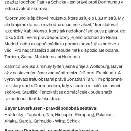
spadat i odchod Patrika Schicka - ten právě proti Dortmundu v
lednu dvakrát skóroval.
"Dortmund je špičkové mužstvo, které usiluje o Ligu mistrů. My
ale hrajeme doma a rozhodně chceme zvítězit," konstatoval
lakonicky Xabi Alonso, který tak nedokončí smlouvu platnou do
roku 2026. Velmi pravděpodobný je jeho odchod do Realu
Madrid, nebo alespoň média to pomalu považují za hotovou
věci. Pro nadcházející duel nebude mít k dispozici Belociana,
Terriera, Sarca, Mukieleho ani Hermosa.
Zatímco Borussia minulý týden jasně přejela Wolfsburg, Bayer
až v nastaveném čase zachránil remízu 2:2 proti Frankfurtu. A
vyrovnávací trefu obstaral právě Jonathan Tah. Tím připomněl
rok starý duel s Dortmundem, kdy v sedmé minutě nastavení
skóroval Stanišič. Tentokrát se domácí celek bude snažit
rozhodnout duel daleko dříve.
Bayer Leverkusen - pravděpodobná sestava:
Hrádecký - Tapsoba, Tah, Hincapié - Frimpong, Palacios,
Xhaka, García, Grimaldo - Wirtz, Schick
Borussia Dortmund - pravděpodobná sestava: