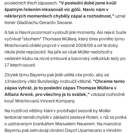
posledních třech zápasech.
"V poslední době jsme kvůli
špatným řešením inkasovali víc gólů. Navíc nám v
některých momentech chyběly zápal a rozhodnost,"
uznal
trenér Gladbachu Gerardo Seoane.
A tak si hlavní pozornost vyslouží jiné momenty. Asi nejvíc bude
vyčnívat "sbohem" Thomase Müllera, který dres prvního týmu
Mnichovanů oblékl poprvé v sezoně 2008/09 a od té doby
nikde jinde nepůsobil. Na jaře se však Müller nedohodl s
vedením klubu na nové smlouvě a bavorský velkoklub tedy po
17 letech opustí.
Zbytek týmu Bayernu pak jistě udělá vše proto, aby se
13násobný vítěz Bundesligy rozloučil vítězně.
"Chceme tento
zápas vyhrát, je to poslední zápas Thomase Müllera v
Allianz Areně, pro všechny je to svátek,"
vzkázal rozhodně
kouč Mnichovanů Vincent Kompany.
Na rozdíl od většiny klání v probíhající sezoně by Müller
tentokrát neměl chybět v základní sestavě Roten, v níž se potká
s uzdraveným brankářem Manuelem Neuerem. Na marodce
Bayernu pak setrvávají obránci Dayot Upamecano s Hirokim