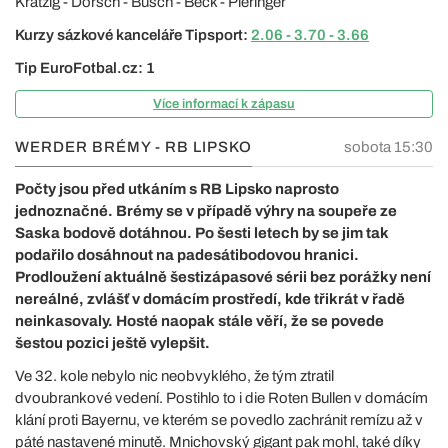
Krätzig - Dorsch - Busch - Beck - Pieringer
Kurzy sázkové kanceláře Tipsport:
2.06 - 3.70 - 3.66
Tip EuroFotbal.cz: 1
Více informací k zápasu
WERDER BRÉMY - RB LIPSKO
sobota 15:30
Počty jsou před utkáním s RB Lipsko naprosto
jednoznačné. Brémy se v případě výhry na soupeře ze
Saska bodově dotáhnou. Po šesti letech by se jim tak
podařilo dosáhnout na padesátibodovou hranici.
Prodloužení aktuálně šestizápasové sérii bez porážky není
nereálné, zvlášť v domácím prostředí, kde třikrát v řadě
neinkasovaly. Hosté naopak stále věří, že se povede
šestou pozici ještě vylepšit.
Ve 32. kole nebylo nic neobvyklého, že tým ztratil
dvoubrankové vedení. Postihlo to i die Roten Bullen v domácím
klání proti Bayernu, ve kterém se povedlo zachránit remízu až v
páté nastavené minutě. Mnichovský gigant pak mohl, také díky