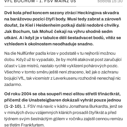
VFL BOCHUM - 1. FSV MAINZ 05
sobota 15:30
Dvě kola před koncem sezony ztrácí Heckingova skvadra
na barážovou pozici čtyři body. Musí tedy zabrat a zároveň
doufat, že Kiel i Heidenheim potkají další nedobré chvilky.
Jak Bochum, tak Mohuč čekají na výhru shodně sedm
utkání. A i když je v tabulce dělí šestadvacet bodů, vítěz se
vzhledem k okolnostem neodhaduje snadno.
Na die Nullfünfer padla krize v podstatě v tu nejhorší možnou
dobu. Když už to vypadalo, že by mohli atakovat post zaručující
účast v Lize mistrů, nastalo rychlé vyklizení pohárových pozic.
Všechno v tomto směru ještě není ztraceno, leč jak o záchranu
bojující VfL, tak vicemistr z Leverkusenu rozhodně nenechají nic
zadarmo.
Od roku 2004 se oba soupeři mezi elitou střetli třináctkrát,
přičemž die Unabsteigbaren dokázali vyhrát pouze jednou
(1-2-10).
1. FSV má navíc v kádru Jonathana Burkardta, jenž se
v minulých dvou vzájemných kláních prosadil čtyřikrát a před
týdnem svým šestnáctým gólem v ročníku zajistil cennou remízu
se třetím Frankfurtem.