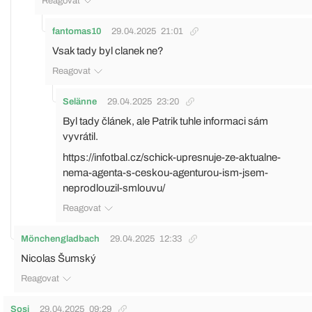
Reagovat
fantomas10
29.04.2025
21:01
Vsak tady byl clanek ne?
Reagovat
Selänne
29.04.2025
23:20
Byl tady článek, ale Patrik tuhle informaci sám
vyvrátil.
https://infotbal.cz/schick-upresnuje-ze-aktualne-
nema-agenta-s-ceskou-agenturou-ism-jsem-
neprodlouzil-smlouvu/
Reagovat
Mönchengladbach
29.04.2025
12:33
Nicolas Šumský
Reagovat
Sosi
29.04.2025
09:29