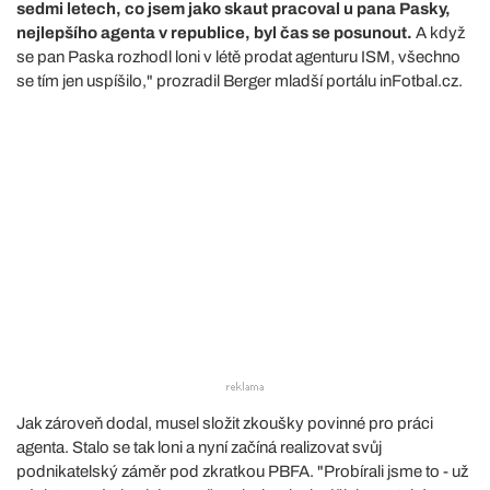
sedmi letech, co jsem jako skaut pracoval u pana Pasky,
nejlepšího agenta v republice, byl čas se posunout.
A když
se pan Paska rozhodl loni v létě prodat agenturu ISM, všechno
se tím jen uspíšilo," prozradil Berger mladší portálu inFotbal.cz.
Jak zároveň dodal, musel složit zkoušky povinné pro práci
agenta. Stalo se tak loni a nyní začíná realizovat svůj
podnikatelský záměr pod zkratkou PBFA. "Probírali jsme to - už