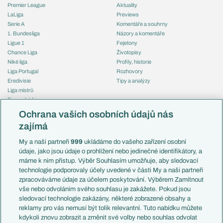
Premier League
Aktuality
LaLiga
Previews
Serie A
Komentáře a souhrny
1. Bundesliga
Názory a komentáře
Ligue 1
Fejetony
Chance Liga
Životopisy
Niké liga
Profily, historie
Liga Portugal
Rozhovory
Eredivisie
Tipy a analýzy
Liga mistrů
Evropská liga
Reprezentace
Konferenční liga
Česko
Ochrana vašich osobních údajů nás
Mistrovství světa
Slovensko
zajímá
Liga národů
Anglie
Francie
My a naši partneři
999
ukládáme do vašeho zařízení osobní
Témata
Itálie
údaje, jako jsou údaje o prohlížení nebo jedinečné identifikátory, a
Představení týmů MS
Německo
máme k nim přístup. Výběr Souhlasím umožňuje, aby sledovací
EuroSkauting
Španělsko
technologie podporovaly účely uvedené v části My a naši partneři
PL v kostce
Argentina
zpracováváme údaje za účelem poskytování. Výběrem Zamítnout
Evropské koeficienty
Brazílie
vše nebo odvoláním svého souhlasu je zakážete. Pokud jsou
Přestupy
sledovací technologie zakázány, některé zobrazené obsahy a
Přestupové spekulace
reklamy pro vás nemusí být tolik relevantní. Tuto nabídku můžete
Přestupy
Zranění
kdykoli znovu zobrazit a změnit své volby nebo souhlas odvolat
Zápasy