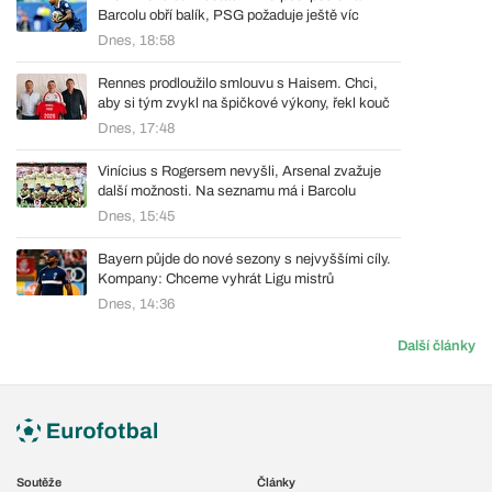
Barcolu obří balík, PSG požaduje ještě víc
Dnes, 18:58
Rennes prodloužilo smlouvu s Haisem. Chci,
aby si tým zvykl na špičkové výkony, řekl kouč
Dnes, 17:48
Vinícius s Rogersem nevyšli, Arsenal zvažuje
další možnosti. Na seznamu má i Barcolu
Dnes, 15:45
Bayern půjde do nové sezony s nejvyššími cíly.
Kompany: Chceme vyhrát Ligu mistrů
Dnes, 14:36
Další články
Soutěže
Články