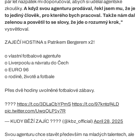
pár let nazpátek mi doporučoval, abych si udělal agentské
zkoušky.
A když svou agenturu prodával, řekl jsem mu, že je
to jediný člověk, pro kterého bych pracoval. Takže nám dal
zelenou a posvětil to se slovy, že jde o rozumný krok,"
vysvětloval.
ZAJEČÍ HOSTINA s Patrikem Bergerem x2!
o vlastní fotbalové agentuře
o Liverpoolu a návratu do Čech
o EURO 96
o rodině, životě a fotbale
Přes dvě hodiny uvolněné fotbalové zábavy.
????
https://t.co/3DLaCbYPmS
https://t.co/97kntqf4LD
pic.twitter.com/UwqQLP1y7R
— KUDY BĚŽÍ ZAJÍC ???? (@kbz_official)
April 28, 2025
Svou agenturu chce stavět především na mladých talentech, ale