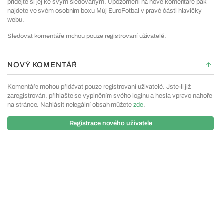
přidejte si jej ke svým sledovaným. Upozornění na nové komentáře pak
najdete ve svém osobním boxu Můj EuroFotbal v pravé části hlavičky
webu.
Sledovat komentáře mohou pouze registrovaní uživatelé.
NOVÝ KOMENTÁŘ
Komentáře mohou přidávat pouze registrovaní uživatelé. Jste-li již
zaregistrován, přihlašte se vyplněním svého loginu a hesla vpravo nahoře
na stránce. Nahlásit nelegální obsah můžete
zde
.
Registrace nového uživatele