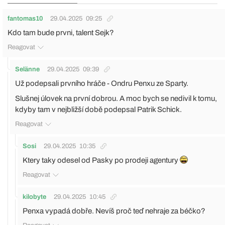
fantomas10
29.04.2025
09:25
Kdo tam bude prvni, talent Sejk?
Reagovat
Selänne
29.04.2025
09:39
Už podepsali prvního hráče - Ondru Penxu ze Sparty.
Slušnej úlovek na první dobrou. A moc bych se nedivil k tomu,
kdyby tam v nejbližší době podepsal Patrik Schick.
Reagovat
Sosi
29.04.2025
10:35
Ktery taky odesel od Pasky po prodeji agentury
Reagovat
kilobyte
29.04.2025
10:45
Penxa vypadá dobře. Nevíš proč teď nehraje za béčko?