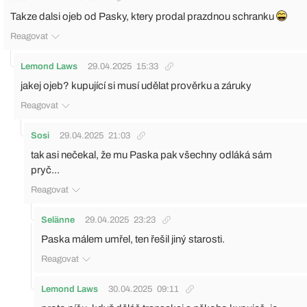
Takze dalsi ojeb od Pasky, ktery prodal prazdnou schranku
Reagovat
Lemond Laws
29.04.2025
15:33
jakej ojeb? kupující si musí udělat prověrku a záruky
Reagovat
Sosi
29.04.2025
21:03
tak asi nečekal, že mu Paska pak všechny odláká sám
pryč...
Reagovat
Selänne
29.04.2025
23:23
Paska málem umřel, ten řešil jiný starosti.
Reagovat
Lemond Laws
30.04.2025
09:11