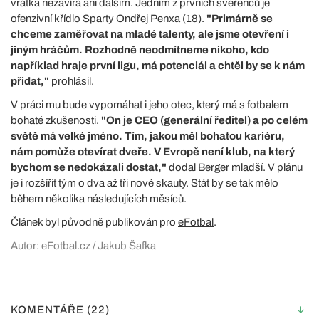
vrátka nezavírá ani dalším. Jedním z prvních svěřenců je
ofenzivní křídlo Sparty Ondřej Penxa (18).
"Primárně se
chceme zaměřovat na mladé talenty, ale jsme otevření i
jiným hráčům. Rozhodně neodmítneme nikoho, kdo
například hraje první ligu, má potenciál a chtěl by se k nám
přidat,"
prohlásil.
V práci mu bude vypomáhat i jeho otec, který má s fotbalem
bohaté zkušenosti.
"On je CEO (generální ředitel) a po celém
světě má velké jméno. Tím, jakou měl bohatou kariéru,
nám pomůže otevírat dveře. V Evropě není klub, na který
bychom se nedokázali dostat,"
dodal Berger mladší. V plánu
je i rozšířit tým o dva až tři nové skauty. Stát by se tak mělo
během několika následujících měsíců.
Článek byl původně publikován pro
eFotbal
.
Autor: eFotbal.cz / Jakub Šafka
KOMENTÁŘE (22)