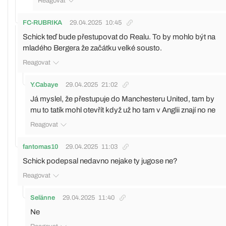
Reagovat
FC-RUBRIKA
29.04.2025
10:45
Schick teď bude přestupovat do Realu. To by mohlo být na
mladého Bergera že začátku velké sousto.
Reagovat
Y.Cabaye
29.04.2025
21:02
Já myslel, že přestupuje do Manchesteru United, tam by
mu to tatík mohl otevřít když už ho tam v Anglii znají no ne
Reagovat
fantomas10
29.04.2025
11:03
Schick podepsal nedavno nejake ty jugose ne?
Reagovat
Selänne
29.04.2025
11:40
Ne