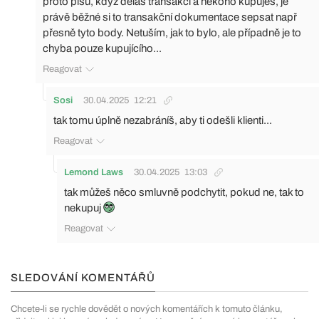
proto píšu, když děláš transakci a někoho kupuješ, je
právě běžné si to transakční dokumentace sepsat např
přesně tyto body. Netuším, jak to bylo, ale případně je to
chyba pouze kupujícího...
Reagovat
Sosi
30.04.2025
12:21
tak tomu úplně nezabráníš, aby ti odešli klienti...
Reagovat
Lemond Laws
30.04.2025
13:03
tak můžeš něco smluvně podchytit, pokud ne, tak to
nekupuj
Reagovat
SLEDOVÁNÍ KOMENTÁŘŮ
Chcete-li se rychle dovědět o nových komentářích k tomuto článku,