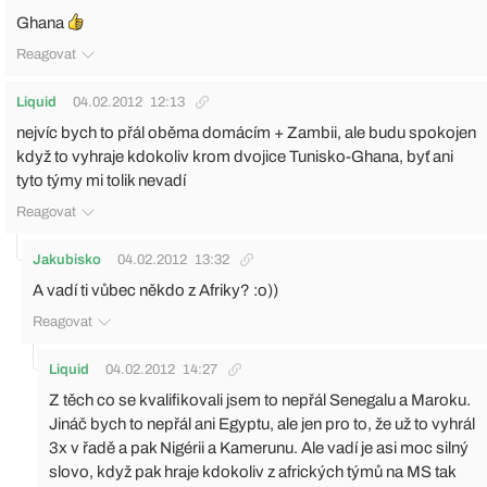
Ghana
Reagovat
Liquid
04.02.2012
12:13
nejvíc bych to přál oběma domácím + Zambii, ale budu spokojen
když to vyhraje kdokoliv krom dvojice Tunisko-Ghana, byť ani
tyto týmy mi tolik nevadí
Reagovat
Jakubisko
04.02.2012
13:32
A vadí ti vůbec někdo z Afriky? :o))
Reagovat
Liquid
04.02.2012
14:27
Z těch co se kvalifikovali jsem to nepřál Senegalu a Maroku.
Jináč bych to nepřál ani Egyptu, ale jen pro to, že už to vyhrál
3x v řadě a pak Nigérii a Kamerunu. Ale vadí je asi moc silný
slovo, když pak hraje kdokoliv z afrických týmů na MS tak