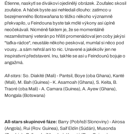
Étienne, naskytl se divákovi ojedinělý obrázek. Zoufalec skosil
zoufalce. A háček byste asi nehledali dlouho: zatímco u
bezejmenného Botswaňana to těžko někoho významně
překvapilo, u Feindouna byste tak mdlé výkony asi úplně
neočekávali. Nicméně faktem je, že se momentálně
nezaměstnaný veterán po hřišti promenádoval jen coby jakýsi
"taťka-rádce", neustále někoho peskoval, mumlal si něco pod
vousy...a sám nehrál ani to nic. Unavené a jakékoliv jen ne
inspirativní představení. Inu, takhle se asi u Feindounů bojuje o
angažmá.
All-stars:
So. Diakité (Mali) - Pantsil, Boye (oba Ghana), Kanté
(Mali), M. Bah (Guinea) - K. Asamoah (Ghana), S. Keita, B.
Traoré (oba Mali) - A. Camara (Guinea), A. Ayew (Ghana),
Mongala (Botswana)
All-stars skupinové fáze:
Barry (Pobřeží Slonoviny) - Airosa
(Angola), Rui (Rov. Guinea), Saif Eldin (Súdán), Musonda