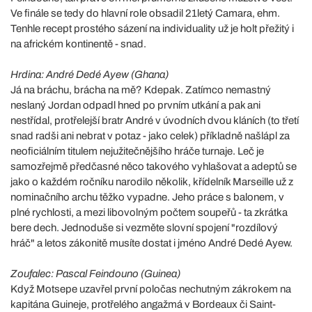
Ve finále se tedy do hlavní role obsadil 21letý Camara, ehm.
Tenhle recept prostého sázení na individuality už je holt přežitý i
na africkém kontinentě - snad.
Hrdina: André Dedé Ayew (Ghana)
Já na bráchu, brácha na mě? Kdepak. Zatímco nemastný
neslaný Jordan odpadl hned po prvním utkání a pak ani
nestřídal, protřelejší bratr André v úvodních dvou kláních (to třetí
snad radši ani nebrat v potaz - jako celek) příkladně našlápl za
neoficiálním titulem nejužitečnějšího hráče turnaje. Leč je
samozřejmě předčasné něco takového vyhlašovat a adeptů se
jako o každém ročníku narodilo několik, křídelník Marseille už z
nominačního archu těžko vypadne. Jeho práce s balonem, v
plné rychlosti, a mezi libovolným počtem soupeřů - ta zkrátka
bere dech. Jednoduše si vezměte slovní spojení "rozdílový
hráč" a letos zákonitě musíte dostat i jméno André Dedé Ayew.
Zoufalec: Pascal Feindouno (Guinea)
Když Motsepe uzavřel první poločas nechutným zákrokem na
kapitána Guineje, protřelého angažmá v Bordeaux či Saint-