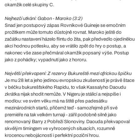
okamžik celé skupiny C.
Nejhezčí utkání: Gabon - Maroko (3:2)
Snad jen postupový zápas Rovníkové Guineje se emočním
prožitkem může tomuto důstojně rovnat. Maroko ještě do
začátku nastavení házelo flintu do žita, pak předvedlo ojedinělou
akci hodnou potlesku, aby se vrátilo zpět do hry o postup, a
nakonec vše zase přečmáral okamžik popsaný výše. Postup
jako z pohádky; vypadnutí jako z hororu.
Největší překvapení: Z rezervy Bukureště mezi africkou špičku
Je mu 28 let a jeho jedinou evropskou zkušeností je právě štace
v béčku bukurešťského Rapidu, to však Kassalyho Daoudu
zkrátka nijak shodit nemůže. V Nigeru je stálicí a nejspíše i
modlou: ve svém věku má na štítě přes padesátku
mezinárodních startů, přičemž teď - samozřejmě při své
premiéře na tak velkém turnaji - zářil podobně silně jako
renomovaný Barry z Pobřeží Slonoviny. Daouda překvapoval
skvělým timingem ve vyhrocených situacích, rozumně
krocenou nebojácností i perfektní poziční hrou.