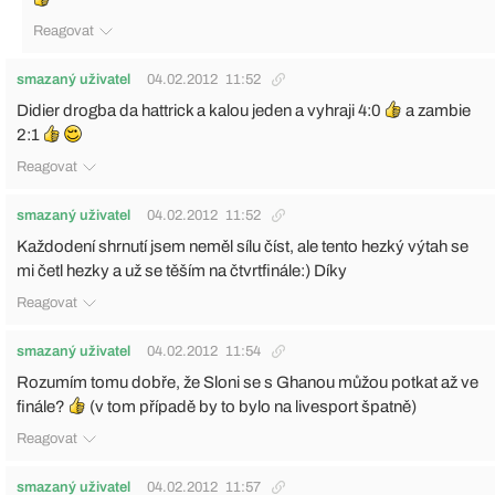
Reagovat
smazaný uživatel
04.02.2012
11:52
Didier drogba da hattrick a kalou jeden a vyhraji 4:0
a zambie
2:1
Reagovat
smazaný uživatel
04.02.2012
11:52
Každodení shrnutí jsem neměl sílu číst, ale tento hezký výtah se
mi četl hezky a už se těším na čtvrtfinále:) Díky
Reagovat
smazaný uživatel
04.02.2012
11:54
Rozumím tomu dobře, že Sloni se s Ghanou můžou potkat až ve
finále?
(v tom případě by to bylo na livesport špatně)
Reagovat
smazaný uživatel
04.02.2012
11:57