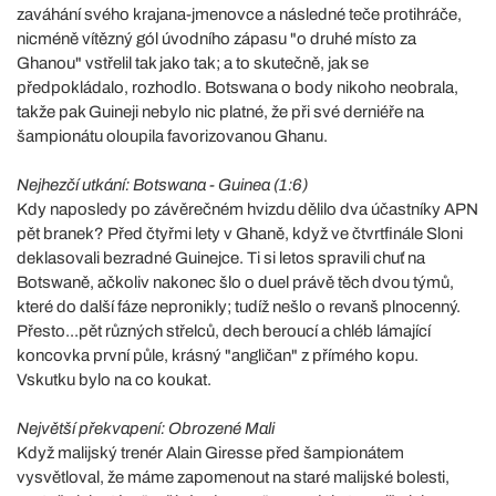
zaváhání svého krajana-jmenovce a následné teče protihráče,
nicméně vítězný gól úvodního zápasu "o druhé místo za
Ghanou" vstřelil tak jako tak; a to skutečně, jak se
předpokládalo, rozhodlo. Botswana o body nikoho neobrala,
takže pak Guineji nebylo nic platné, že při své derniéře na
šampionátu oloupila favorizovanou Ghanu.
Nejhezčí utkání: Botswana - Guinea (1:6)
Kdy naposledy po závěrečném hvizdu dělilo dva účastníky APN
pět branek? Před čtyřmi lety v Ghaně, když ve čtvrtfinále Sloni
deklasovali bezradné Guinejce. Ti si letos spravili chuť na
Botswaně, ačkoliv nakonec šlo o duel právě těch dvou týmů,
které do další fáze nepronikly; tudíž nešlo o revanš plnocenný.
Přesto...pět různých střelců, dech beroucí a chléb lámající
koncovka první půle, krásný "angličan" z přímého kopu.
Vskutku bylo na co koukat.
Největší překvapení: Obrozené Mali
Když malijský trenér Alain Giresse před šampionátem
vysvětloval, že máme zapomenout na staré malijské bolesti,