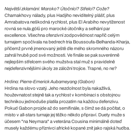
Největší zklamání: Maroko? Útočníci? Střelci? Cože?
Chamakhovy nálady, plus Hadjiho neviditelný plášť, plus
Amrabatova neškodná rychlost, plus El Arabiho nevytíženost
rovná se nula gólů pro marocké útočníky a selhání par
excellence. Všechna ofenzivní zodpovědnost napříč celým
turnajem spočívala na bedrech tria Boussoufa-Belhanda-Kharja,
přičemž prvně jmenovaný ještě dle mého skromného názoru
zahrál hrubě pod své možnosti. Ve finále se pak suverénně
nejlepším střelcem svého mužstva stal muž s pravidelně
nejdefenzivnějšími úkoly ze záložní trojice. Trapné, no ne?
Hrdina: Pierre-Emerick Aubameyang (Gabon)
Hrdina na slovo vzatý. Jeho nezdolnost byla nakažlivá,
houževnatost stejně tak a rychlost v kombinaci s obstojnou
technikou jednoduše platila prozatím na každou defenzívu.
Pokud Gabon projde až do semifinále, s čímž se dá počítat, o
místo v all-stars turnaje jej těžko někdo připraví. Duety muže s
účesem "na Neymara" a veterána Cousina minimálně doteď
musely každému příznivci africké kopané znít jako rajská hudba.