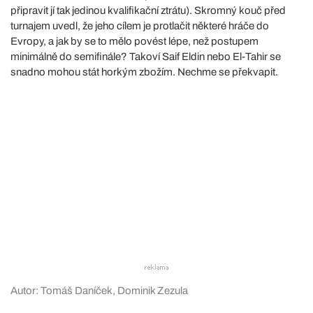
připravit jí tak jedinou kvalifikační ztrátu). Skromný kouč před
turnajem uvedl, že jeho cílem je protlačit některé hráče do
Evropy, a jak by se to mělo povést lépe, než postupem
minimálně do semifinále? Takoví Saif Eldin nebo El-Tahir se
snadno mohou stát horkým zbožím. Nechme se překvapit.
Autor: Tomáš Daníček, Dominik Zezula