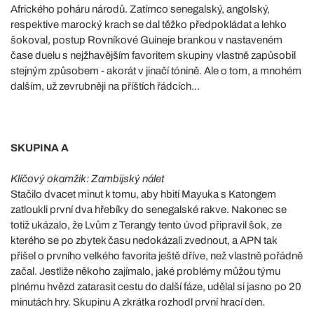
Afrického poháru národů. Zatímco senegalský, angolský,
respektive marocký krach se dal těžko předpokládat a lehko
šokoval, postup Rovníkové Guineje brankou v nastaveném
čase duelu s nejžhavějším favoritem skupiny vlastně zapůsobil
stejným způsobem - akorát v jinačí tónině. Ale o tom, a mnohém
dalším, už zevrubněji na příštích řádcích...
SKUPINA A
Klíčový okamžik: Zambijský nálet
Stačilo dvacet minut k tomu, aby hbití Mayuka s Katongem
zatloukli první dva hřebíky do senegalské rakve. Nakonec se
totiž ukázalo, že Lvům z Terangy tento úvod připravil šok, ze
kterého se po zbytek času nedokázali zvednout, a APN tak
přišel o prvního velkého favorita ještě dříve, než vlastně pořádně
začal. Jestliže někoho zajímalo, jaké problémy můžou týmu
plnému hvězd zatarasit cestu do další fáze, udělal si jasno po 20
minutách hry. Skupinu A zkrátka rozhodl první hrací den.