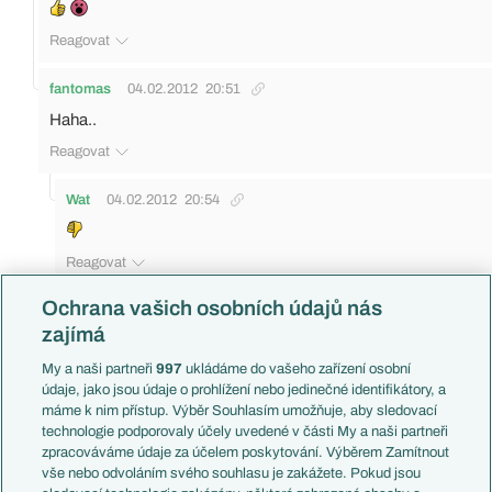
Reagovat
fantomas
04.02.2012
20:51
Haha..
Reagovat
Wat
04.02.2012
20:54
Reagovat
Ochrana vašich osobních údajů nás
fantomas
04.02.2012
20:54
zajímá
Však vám to ted musej opakovat, ne?
My a naši partneři
997
ukládáme do vašeho zařízení osobní
Reagovat
údaje, jako jsou údaje o prohlížení nebo jedinečné identifikátory, a
máme k nim přístup. Výběr Souhlasím umožňuje, aby sledovací
djiros
04.02.2012
20:57
technologie podporovaly účely uvedené v části My a naši partneři
To už není ono.
A kopl to strašně, ale co vyvedl ten
zpracováváme údaje za účelem poskytování. Výběrem Zamítnout
vše nebo odvoláním svého souhlasu je zakážete. Pokud jsou
stoper.