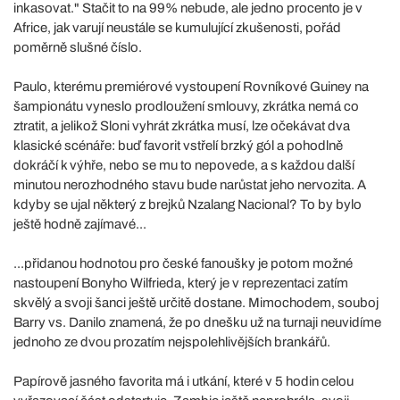
inkasovat." Stačit to na 99% nebude, ale jedno procento je v
Africe, jak varují neustále se kumulující zkušenosti, pořád
poměrně slušné číslo.
Paulo, kterému premiérové vystoupení Rovníkové Guiney na
šampionátu vyneslo prodloužení smlouvy, zkrátka nemá co
ztratit, a jelikož Sloni vyhrát zkrátka musí, lze očekávat dva
klasické scénáře: buď favorit vstřelí brzký gól a pohodlně
dokráčí k výhře, nebo se mu to nepovede, a s každou další
minutou nerozhodného stavu bude narůstat jeho nervozita. A
kdyby se ujal některý z brejků Nzalang Nacional? To by bylo
ještě hodně zajímavé...
...přidanou hodnotou pro české fanoušky je potom možné
nastoupení Bonyho Wilfrieda, který je v reprezentaci zatím
skvělý a svoji šanci ještě určitě dostane. Mimochodem, souboj
Barry vs. Danilo znamená, že po dnešku už na turnaji neuvidíme
jednoho ze dvou prozatím nejspolehlivějších brankářů.
Papírově jasného favorita má i utkání, které v 5 hodin celou