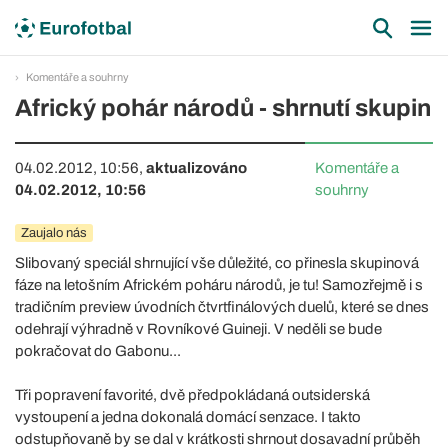
Komentáře a souhrny
Africký pohár národů - shrnutí skupin
04.02.2012, 10:56,
aktualizováno
Komentáře a
04.02.2012, 10:56
souhrny
Zaujalo nás
Slibovaný speciál shrnující vše důležité, co přinesla skupinová
fáze na letošním Africkém poháru národů, je tu! Samozřejmě i s
tradičním preview úvodních čtvrtfinálových duelů, které se dnes
odehrají výhradně v Rovníkové Guineji. V neděli se bude
pokračovat do Gabonu...
Tři popravení favorité, dvě předpokládaná outsiderská
vystoupení a jedna dokonalá domácí senzace. I takto
odstupňovaně by se dal v krátkosti shrnout dosavadní průběh