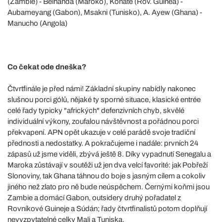
(Zambie) - Belhanda (Maroko), Konaté (Rov. Guinea) -
Aubameyang (Gabon), Msakni (Tunisko), A. Ayew (Ghana) -
Manucho (Angola)
Co čekat ode dneška?
Čtvrtfinále je před námi! Základní skupiny nabídly nakonec
slušnou porci gólů, nějaké ty sporné situace, klasické entrée
celé řady typicky "afrických" defenzivních chyb, skvělé
individuální výkony, zoufalou návštěvnost a pořádnou porci
překvapení. APN opět ukazuje v celé parádě svoje tradiční
přednosti a nedostatky. A pokračujeme i nadále: prvních 24
zápasů už jsme viděli, zbývá ještě 8. Díky vypadnutí Senegalu a
Maroka zůstávají v soutěži už jen dva velcí favorité: jak Pobřeží
Slonoviny, tak Ghana táhnou do boje s jasným cílem a cokoliv
jiného než zlato pro ně bude neúspěchem. Černými koňmi jsou
Zambie a domácí Gabon, outsidery druhý pořadatel z
Rovníkové Guineje a Súdán; řady čtvrtfinalistů potom doplňují
nevyzpytatelné celky Mali a Tuniska.