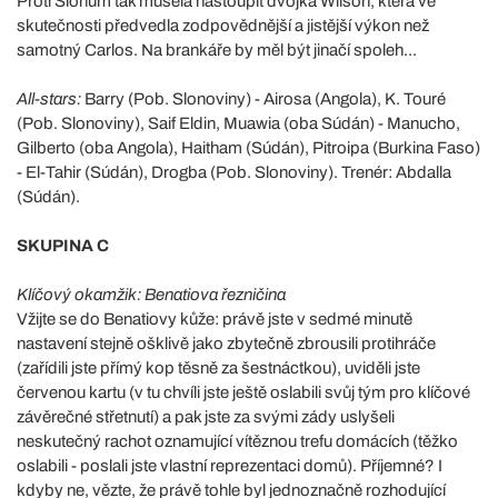
Proti Slonům tak musela nastoupit dvojka Wilson, která ve
skutečnosti předvedla zodpovědnější a jistější výkon než
samotný Carlos. Na brankáře by měl být jinačí spoleh...
All-stars:
Barry (Pob. Slonoviny) - Airosa (Angola), K. Touré
(Pob. Slonoviny), Saif Eldin, Muawia (oba Súdán) - Manucho,
Gilberto (oba Angola), Haitham (Súdán), Pitroipa (Burkina Faso)
- El-Tahir (Súdán), Drogba (Pob. Slonoviny). Trenér: Abdalla
(Súdán).
SKUPINA C
Klíčový okamžik: Benatiova řezničina
Vžijte se do Benatiovy kůže: právě jste v sedmé minutě
nastavení stejně ošklivě jako zbytečně zbrousili protihráče
(zařídili jste přímý kop těsně za šestnáctkou), uviděli jste
červenou kartu (v tu chvíli jste ještě oslabili svůj tým pro klíčové
závěrečné střetnutí) a pak jste za svými zády uslyšeli
neskutečný rachot oznamující vítěznou trefu domácích (těžko
oslabili - poslali jste vlastní reprezentaci domů). Příjemné? I
kdyby ne, vězte, že právě tohle byl jednoznačně rozhodující