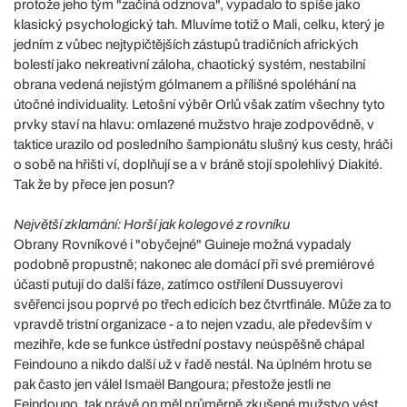
protože jeho tým "začíná odznova", vypadalo to spíše jako
klasický psychologický tah. Mluvíme totiž o Mali, celku, který je
jedním z vůbec nejtypičtějších zástupů tradičních afrických
bolestí jako nekreativní záloha, chaotický systém, nestabilní
obrana vedená nejistým gólmanem a přílišné spoléhání na
útočné individuality. Letošní výběr Orlů však zatím všechny tyto
prvky staví na hlavu: omlazené mužstvo hraje zodpovědně, v
taktice urazilo od posledního šampionátu slušný kus cesty, hráči
o sobě na hřišti ví, doplňují se a v bráně stojí spolehlivý Diakité.
Tak že by přece jen posun?
Největší zklamání: Horší jak kolegové z rovníku
Obrany Rovníkové i "obyčejné" Guineje možná vypadaly
podobně propustně; nakonec ale domácí při své premiérové
účasti putují do další fáze, zatímco ostřílení Dussuyerovi
svěřenci jsou poprvé po třech edicích bez čtvrtfinále. Může za to
vpravdě tristní organizace - a to nejen vzadu, ale především v
mezihře, kde se funkce ústřední postavy neúspěšně chápal
Feindouno a nikdo další už v řadě nestál. Na úplném hrotu se
pak často jen válel Ismaël Bangoura; přestože jestli ne
Feindouno, tak právě on měl průměrně zkušené mužstvo vést.