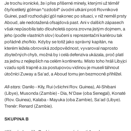
Je trochu ironické, že i přes příšerné minely, kterými už téměř
čtyřicetiletý gólman "ozdobil" úvodní utkání proti Rovníkové
Guinei, padl rozhodující gól nakonec po situaci, v níž neměl prsty
Aboud, ale nedotažená ofsajdová past. Ani v dalších zápasech
však nepůsobila tato dlouholetá opora zrovna jistým dojmem, a
jeho (podle vlastních slov) loučení s reprezentační kariérou tak
pořádně zhořklo. Kdyby se totiž jako správný kapitán, na
kterém ležela obrovská zodpovědnost, vyvaroval naprosto
zbytečných chyb, možná by i celá defenziva ukázala, proč platí
za jednu z nejlepších na celém kontinentu. Místo toho hráli Libyjci
vzadu spíš trapně a za postupovou vidinou je museli táhnout
útočníci Zuway a Sa’ad, a Aboud tomu jen bezmocně přihlížel.
All-stars:
Danilo - Kily, Rui (všichni Rov. Guinea), Al-Shibani
(Libye), Musonda (Zambie) - Dia, N’Daw (oba Senegal), Konaté
(Rov. Guinea), Kalaba - Mayuka (oba Zambie), Sa’ad (Libye).
Trenér: Renard (Zambie).
SKUPINA B