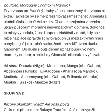
Zoufalec: Marouane Chamakh (Maroko)
První zápas prožvaněný, druhý zápas prosezený, třetí zápas nic
extra. Takhle že by se měl prezentovat zaměstnanec Arsenalu a
útočník číslo jedna? Asi nikoliv. Chamakh zejména v prvním
utkání působil mimořádně nesympatickým dojmem, dokonce
to místy vypadalo, že se i popere. Naštěstí v době, kdy se k
bitce na place opravdu schylovalo, on už mezi aktivními hráči
nebyl; stejně jako - plně zaslouženě - ani v klíčovém duelu s
Gabonem. Do duelu s outsiderem už nastoupil uvolněný
marocky soubor; a ani tehdy Chamakh nikterak nevyčníval.
All-stars:
Daouda (Niger) - Moussono, Manga (oba Gabon),
Abdennour (Tunisko), El-Kaddouri - Kharja (oba Maroko),
Madinda - Aubameyang (oba Gabon), Belhanda (Maroko),
Msakni (Tunisko) - Maazou (Niger)
SKUPINA D
Klíčový okamžik: Haluz? Ale postupová
Celkem s přehledem: Bakaye Traoré možná mohl využít