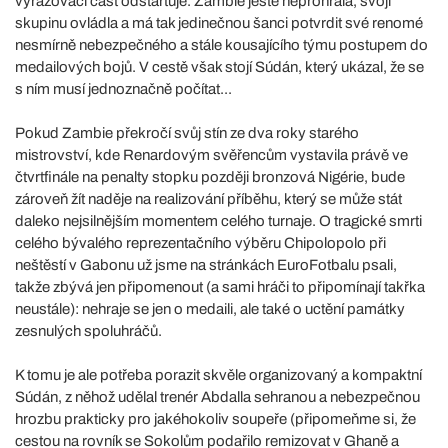
vyřazovací část odstartuje. Zambie ještě neprohrála, svoji
skupinu ovládla a má tak jedinečnou šanci potvrdit své renomé
nesmírně nebezpečného a stále kousajícího týmu postupem do
medailových bojů. V cestě však stojí Súdán, který ukázal, že se
s ním musí jednoznačně počítat...
Pokud Zambie překročí svůj stín ze dva roky starého
mistrovství, kde Renardovým svěřencům vystavila právě ve
čtvrtfinále na penalty stopku později bronzová Nigérie, bude
zároveň žít naděje na realizování příběhu, který se může stát
daleko nejsilnějším momentem celého turnaje. O tragické smrti
celého bývalého reprezentačního výběru Chipolopolo při
neštěstí v Gabonu už jsme na stránkách EuroFotbalu psali,
takže zbývá jen připomenout (a sami hráči to připomínají takřka
neustále): nehraje se jen o medaili, ale také o uctění památky
zesnulých spoluhráčů.
K tomu je ale potřeba porazit skvěle organizovaný a kompaktní
Súdán, z něhož udělal trenér Abdalla sehranou a nebezpečnou
hrozbu prakticky pro jakéhokoliv soupeře (připomeňme si, že
cestou na rovník se Sokolům podařilo remizovat v Ghaně a