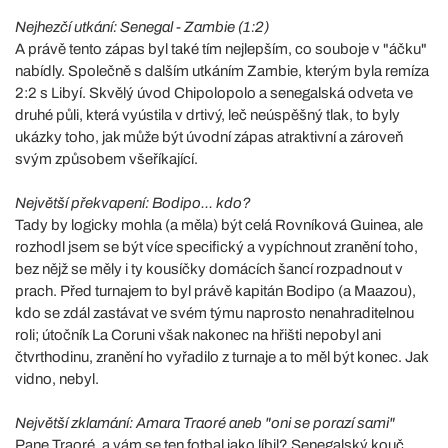
Nejhezčí utkání: Senegal - Zambie (1:2)
A právě tento zápas byl také tím nejlepším, co souboje v "áčku"
nabídly. Společně s dalším utkáním Zambie, kterým byla remíza
2:2 s Libyí. Skvělý úvod Chipolopolo a senegalská odveta ve
druhé půli, která vyústila v drtivý, leč neúspěšný tlak, to byly
ukázky toho, jak může být úvodní zápas atraktivní a zároveň
svým způsobem všeříkající.
Největší překvapení: Bodipo... kdo?
Tady by logicky mohla (a měla) být celá Rovníková Guinea, ale
rozhodl jsem se být více specifický a vypíchnout zranění toho,
bez nějž se měly i ty kousíčky domácích šancí rozpadnout v
prach. Před turnajem to byl právě kapitán Bodipo (a Maazou),
kdo se zdál zastávat ve svém týmu naprosto nenahraditelnou
roli; útočník La Coruni však nakonec na hřišti nepobyl ani
čtvrthodinu, zranění ho vyřadilo z turnaje a to měl být konec. Jak
vidno, nebyl.
Největší zklamání: Amara Traoré aneb "oni se porazí sami"
Pane Traoré, a vám se ten fotbal jako líbil? Senegalský kouč