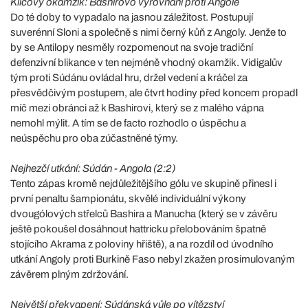
Klíčový okamžik: Bashirovo vyrovnání proti Angole
Do té doby to vypadalo na jasnou záležitost. Postupují
suverénní Sloni a společně s nimi černý kůň z Angoly. Jenže to
by se Antilopy nesměly rozpomenout na svoje tradiční
defenzivní blikance v ten nejméně vhodný okamžik. Vidigalův
tým proti Súdánu ovládal hru, držel vedení a kráčel za
přesvědčivým postupem, ale čtvrt hodiny před koncem propadl
míč mezi obránci až k Bashirovi, který se z malého vápna
nemohl mýlit. A tím se de facto rozhodlo o úspěchu a
neúspěchu pro oba zúčastněné týmy.
Nejhezčí utkání: Súdán - Angola (2:2)
Tento zápas kromě nejdůležitějšího gólu ve skupině přinesl i
první penaltu šampionátu, skvělé individuální výkony
dvougólových střelců Bashira a Manucha (který se v závěru
ještě pokoušel dosáhnout hattricku přelobováním špatně
stojícího Akrama z poloviny hřiště), a na rozdíl od úvodního
utkání Angoly proti Burkině Faso nebyl zkažen prosimulovaným
závěrem plným zdržování.
Největší překvapení: Súdánská vůle po vítězství