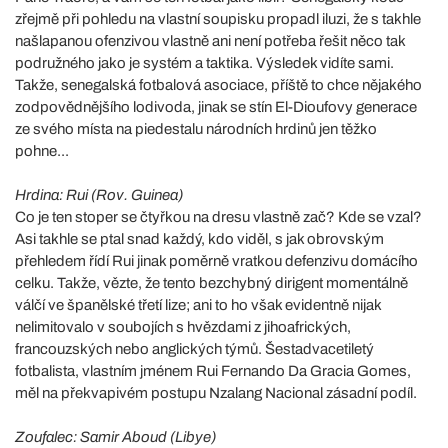
zřejmě při pohledu na vlastní soupisku propadl iluzi, že s takhle
našlapanou ofenzivou vlastně ani není potřeba řešit něco tak
podružného jako je systém a taktika. Výsledek vidíte sami.
Takže, senegalská fotbalová asociace, příště to chce nějakého
zodpovědnějšího lodivoda, jinak se stín El-Dioufovy generace
ze svého místa na piedestalu národních hrdinů jen těžko
pohne...
Hrdina: Rui (Rov. Guinea)
Co je ten stoper se čtyřkou na dresu vlastně zač? Kde se vzal?
Asi takhle se ptal snad každý, kdo viděl, s jak obrovským
přehledem řídí Rui jinak poměrně vratkou defenzivu domácího
celku. Takže, vězte, že tento bezchybný dirigent momentálně
válčí ve španělské třetí lize; ani to ho však evidentně nijak
nelimitovalo v soubojích s hvězdami z jihoafrických,
francouzských nebo anglických týmů. Šestadvacetiletý
fotbalista, vlastním jménem Rui Fernando Da Gracia Gomes,
měl na překvapivém postupu Nzalang Nacional zásadní podíl.
Zoufalec: Samir Aboud (Libye)