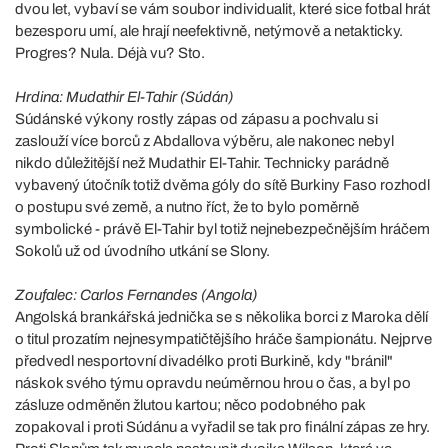
dvou let, vybaví se vám soubor individualit, které sice fotbal hrát
bezesporu umí, ale hrají neefektivně, netýmově a netakticky.
Progres? Nula. Déjà vu? Sto.
Hrdina: Mudathir El-Tahir (Súdán)
Súdánské výkony rostly zápas od zápasu a pochvalu si
zaslouží více borců z Abdallova výběru, ale nakonec nebyl
nikdo důležitější než Mudathir El-Tahir. Technicky parádně
vybavený útočník totiž dvěma góly do sítě Burkiny Faso rozhodl
o postupu své země, a nutno říct, že to bylo poměrně
symbolické - právě El-Tahir byl totiž nejnebezpečnějším hráčem
Sokolů už od úvodního utkání se Slony.
Zoufalec: Carlos Fernandes (Angola)
Angolská brankářská jednička se s několika borci z Maroka dělí
o titul prozatím nejnesympatičtějšího hráče šampionátu. Nejprve
předvedl nesportovní divadélko proti Burkině, kdy "bránil"
náskok svého týmu opravdu neúměrnou hrou o čas, a byl po
zásluze odměněn žlutou kartou; něco podobného pak
zopakoval i proti Súdánu a vyřadil se tak pro finální zápas ze hry.