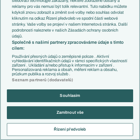
sledovací technologie zakázány, některé zobrazené obsahy a
Reagovat
reklamy pro vás nemusí být tolik relevantní. Tuto nabídku můžete
kdykoli znovu zobrazit a změnit své volby nebo souhlas odvolat
kliknutím na odkaz Řízení předvoleb ve spodní části webové
fantomas
04.02.2012
21:00
stránky. Vaše volby se projeví v našem Internetová stránka. Další
Nekopl.
Nakonec nebyla "hodně dobře", co
podrobnosti naleznete v našich Zásadách ochrany osobních
sem koukal pořádně, ale normálně špičkovej
údajů.
zákrok proti prudký, slušně umístěný střele..
Společně s našimi partnery zpracováváme údaje s tímto
cílem:
Reagovat
Používání přesných údajů o zeměpisné poloze . Aktivní
vyhledávání identifikačních údajů v rámci specifických vlastností
djiros
04.02.2012
21:03
zařízení . Ukládání a/nebo přístup k informacím v zařízení .
Personalizovaná reklama a obsah, měření reklam a obsahu,
Výška byla rozhodující a ta byla pro golmana ta
průzkum publika a rozvoj služeb .
nejlepší možná. Jinak jít více k tyči, tak je bez
Seznam partnerů (dodavatelů)
šance. Tím nechci snižovat zákrok golmana.
Reagovat
Souhlasím
fantomas
04.02.2012
21:04
Zamítnout vše
No on Danilo tipoval, resp. šel dost napřed (to
byla asi hloupost Drogby, že "neotevřel
Řízení předvoleb
hlavu"), takže by to podle mě měl, ať by to šlo
kamkoliv na tu stranu...i víc k tyči.