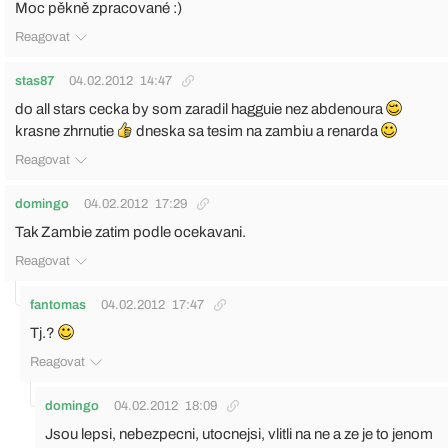
Moc pěkně zpracované :)
Reagovat
stas87
04.02.2012
14:47
do all stars cecka by som zaradil hagguie nez abdenoura
krasne zhrnutie
dneska sa tesim na zambiu a renarda
Reagovat
domingo
04.02.2012
17:29
Tak Zambie zatim podle ocekavani.
Reagovat
fantomas
04.02.2012
17:47
Tj.?
Reagovat
domingo
04.02.2012
18:09
Jsou lepsi, nebezpecni, utocnejsi, vlitli na ne a ze je to jenom