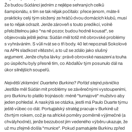
Že budou Súdánci jedním z nejlépe sehraných celků
šampionátu, s tím se tak nějak počítalo: přece jenom, máte-li
prakticky celý tým složený ze hráčů dvou domácích klubů, musí
se to nějak odrazit. Jenže zároveň s touto predikcí, volně
přeložitelnou jako "na ně pozor, budou hodně kousat", se
objevovala ještě jedna: Súdán měl totiž mít obrovské problémy
s vyhráváním. S vůlí rvát se o tři body. 40 let nepoznali Sokolové
na APN sladkost vítězství, a to už se zdálo jako slušný
argument. Jenže chyba lávky: právě obrovské nasazení a touha
po úspěchu byly přesně tím, co Abdallův tým posunulo dál na
úkor silnějších soupeřů.
Největší zklamání: Duarteho Burkina? Pořád stejná písnička
Jestliže měl Súdán mít problémy se závěrečnými vystoupeními,
pro Burkinu to platilo trojnásob: méně "turnajové" mužstvo aby
jeden pohledal. A naskýtá se otázka, jestli má Paulo Duarte týmu
ještě vůbec co dát. Portugalský stratég pracuje v Burkině už
čtvrtým rokem, což je na africké poměry poměrně výjimečné (a
chvályhodné), jenže bezzubost jím vedeného výběru ukazuje, že
už mu zřejmě došla "munice". Pokud pamatujete Burkinu zpřed