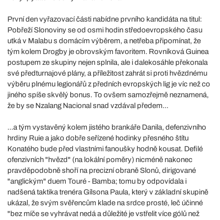
První den vyřazovací části nabídne prvního kandidáta na titul:
Pobřeží Slonoviny se od osmi hodin středoevropského času
utká v Malabu s domácím výběrem, a netřeba připomínat, že
tým kolem Drogby je obrovským favoritem. Rovníková Guinea
postupem ze skupiny nejen splnila, ale i dalekosáhle překonala
své předturnajové plány, a příležitost zahrát si proti hvězdnému
výběru plnému legionářů z předních evropských lig je víc než co
jiného spíše skvělý bonus. To ovšem samozřejmě neznamená,
že by se Nzalang Nacional snad vzdával předem...
...a tým vystavěný kolem jistého brankáře Danila, defenzivního
hrdiny Ruie a jako dobře seřízené hodinky přesného štítu
Konatého bude před vlastními fanoušky hodně kousat. Defilé
ofenzivních "hvězd" (na lokální poměry) nicméně nakonec
pravděpodobně shoří na precizní obraně Slonů, dirigované
"anglickým" duem Touré - Bamba; tomu by odpovídala i
nadšená taktika trenéra Gílsona Paula, který v základní skupině
ukázal, že svým svěřencům klade na srdce prosté, leč účinné
"bez míče se vyhrávat nedá a důležité je vstřelit více gólů než