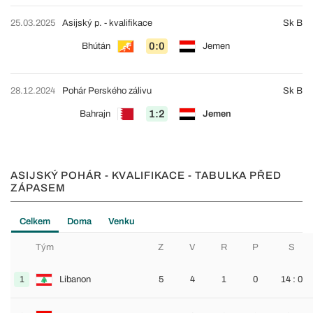
25.03.2025
Asijský p. - kvalifikace
Sk B
0:0
Bhútán
Jemen
28.12.2024
Pohár Perského zálivu
Sk B
1:2
Bahrajn
Jemen
ASIJSKÝ POHÁR - KVALIFIKACE - TABULKA PŘED
ZÁPASEM
Celkem
Doma
Venku
Tým
Z
V
R
P
S
1
Libanon
5
4
1
0
14 : 0