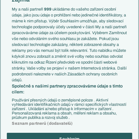
Liga národů
Anglie
Francie
My a naši partneři
999
ukládáme do vašeho zařízení osobní
Témata
Itálie
údaje, jako jsou údaje o prohlížení nebo jedinečné identifikátory, a
Představení týmů MS
Německo
máme k nim přístup. Výběr Souhlasím umožňuje, aby sledovací
EuroSkauting
Španělsko
technologie podporovaly účely uvedené v části My a naši partneři
PL v kostce
Argentina
zpracováváme údaje za účelem poskytování. Výběrem Zamítnout
Evropské koeficienty
Brazílie
vše nebo odvoláním svého souhlasu je zakážete. Pokud jsou
Přestupy
sledovací technologie zakázány, některé zobrazené obsahy a
Přestupové spekulace
reklamy pro vás nemusí být tolik relevantní. Tuto nabídku můžete
Přestupy
Zranění
kdykoli znovu zobrazit a změnit své volby nebo souhlas odvolat
Zápasy
kliknutím na odkaz Řízení předvoleb ve spodní části webové
Livescore
stránky. Vaše volby se projeví v našem Internetová stránka. Další
Kluby
Tipovací soutěž
podrobnosti naleznete v našich Zásadách ochrany osobních
Arsenal FC
Fotbal TV
údajů.
Chelsea FC
Společně s našimi partnery zpracováváme údaje s tímto
Manchester United
cílem:
AC Milán
Juventus FC
Používání přesných údajů o zeměpisné poloze . Aktivní
Bayern Mnichov
vyhledávání identifikačních údajů v rámci specifických vlastností
zařízení . Ukládání a/nebo přístup k informacím v zařízení .
FC Barcelona
Personalizovaná reklama a obsah, měření reklam a obsahu,
Real Madrid
průzkum publika a rozvoj služeb .
Seznam partnerů (dodavatelů)