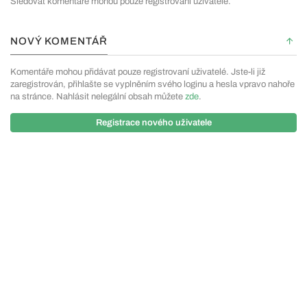
Sledovat komentáře mohou pouze registrovaní uživatelé.
NOVÝ KOMENTÁŘ
Komentáře mohou přidávat pouze registrovaní uživatelé. Jste-li již
zaregistrován, přihlašte se vyplněním svého loginu a hesla vpravo nahoře
na stránce. Nahlásit nelegální obsah můžete
zde
.
Registrace nového uživatele