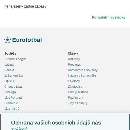
nenalezeny žádné zápasy
Kompletní výsledky
Soutěže
Články
Premier League
Aktuality
LaLiga
Previews
Serie A
Komentáře a souhrny
1. Bundesliga
Názory a komentáře
Ligue 1
Fejetony
Chance Liga
Životopisy
Niké liga
Profily, historie
Liga Portugal
Rozhovory
Eredivisie
Tipy a analýzy
Liga mistrů
Evropská liga
Reprezentace
Konferenční liga
Česko
Ochrana vašich osobních údajů nás
Mistrovství světa
Slovensko
zajímá