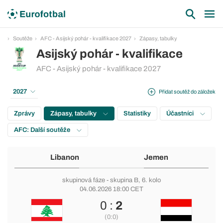
Soutěže
AFC - Asijský pohár - kvalifikace 2027
Zápasy, tabulky
Asijský pohár - kvalifikace
AFC - Asijský pohár - kvalifikace 2027
2027
Přidat soutěž do záložek
Zprávy
Zápasy, tabulky
Statistiky
Účastníci
AFC: Další soutěže
Libanon
Jemen
skupinová fáze
-
skupina B
, 6. kolo
04.06.2026 18:00 CET
0 :
2
(0:0)