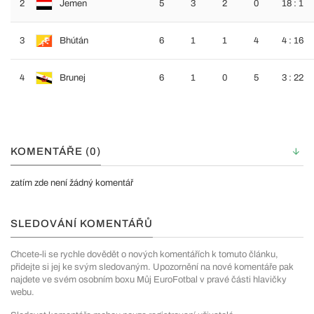
2
Jemen
5
3
2
0
18 : 1
3
Bhútán
6
1
1
4
4 : 16
4
Brunej
6
1
0
5
3 : 22
KOMENTÁŘE (0)
zatím zde není žádný komentář
SLEDOVÁNÍ KOMENTÁŘŮ
Chcete-li se rychle dovědět o nových komentářích k tomuto článku,
přidejte si jej ke svým sledovaným. Upozornění na nové komentáře pak
najdete ve svém osobním boxu Můj EuroFotbal v pravé části hlavičky
webu.