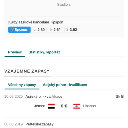
Stadión:
Kurzy sázkové kanceláře Tipsport
2.30
2.64
3.92
1
0
2
Preview
Statistiky, reportáž
VZÁJEMNÉ ZÁPASY
Všechny zápasy
Asijský pohár - kvalifikace
10.06.2025
Asijský p. - kvalifikace
Sk B
0:0
Jemen
Libanon
08.08.2019
Přátelské zápasy